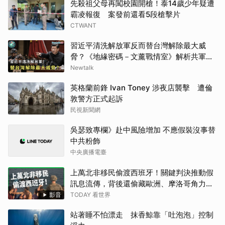
先殺祖父母再闖校園開槍！泰14歲少年疑遭
霸凌報復 案發前還看5段槍擊片
CTWANT
習近平清洗解放軍反而替台灣解除最大威
脅？《地緣密碼－文薰戰情室》解析共軍軍
權危機與真實戰力
Newtalk
英格蘭前鋒 Ivan Toney 涉夜店襲擊 遭倫
敦警方正式起訴
民視新聞網
吳瑟致專欄》赴中風險增加 不應假裝沒事替
中共粉飾
中央廣播電臺
上萬北非移民偷渡西班牙！關鍵判決推動假
訊息流傳，背後還偷藏歐洲、摩洛哥角力？
西班牙為何被罵翻？【TODAY 看世界】
影音
TODAY 看世界
站著睡不怕漂走 抹香鯨靠「吐泡泡」控制