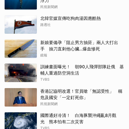
浮力
民視新聞網
北韓官媒宣傳吃狗肉湯因應酷熱
路透社
新娘要備孕「阻止男方抽菸」兩人大打出
手 抽刀直刺他心臟…爆血慘死
鏡報
訓練畫面曝光！ 朝90人飛彈部隊赴俄 基
輔人重過防空洞生活
TVBS
香港記協明改選！官員嗆「無認受性」 稱
危及國安「一定釘死你」
民視新聞網
國際通好冷清！ 白海豚襲沖繩亂8月觀
光 熊本怕有二次災害
TVBS