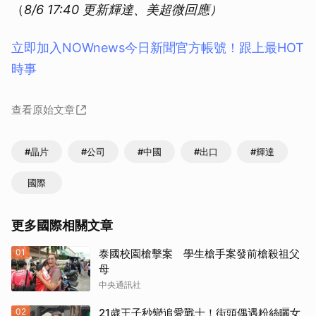
（
8/6 17:40 更新輝達、美超微回應）
立即加入NOWnews今⽇新聞官⽅帳號！跟上最HOT
時事
查看原始文章
#晶片
#公司
#中國
#出口
#輝達
國際
更多國際相關文章
01
泰國校園槍擊案 學生槍手案發前槍殺祖父
母
中央通訊社
02
21歲王子秒變追愛戰士！街頭偶遇粉絲曬女