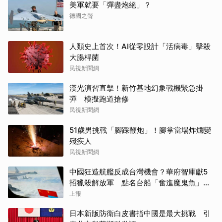
美軍就要「彈盡炮絕」？
德國之聲
人類史上首次！AI從零設計「活病毒」擊殺
大腸桿菌
民視新聞網
漢光演習直擊！新竹基地幻象戰機緊急掛
彈 模擬跑道搶修
民視新聞網
51歲男挑戰「腳踩鞭炮」！腳掌當場炸爛變
殘疾人
民視新聞網
中國狂造航艦反成台灣機會？華府智庫獻5
招獵殺解放軍 點名台船「奮進魔鬼魚」出
戰
上報
日本新版防衛白皮書指中國是最大挑戰 引