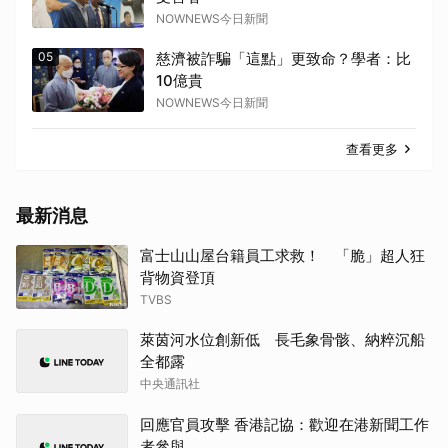
NOWNEWS今日新聞
05
慈濟被詐騙「這點」更致命？學者：比
10億貴
NOWNEWS今日新聞
查看更多
最新消息
富士山山屋台籍員工求救！ 「脆」超人狂
背物資登頂
TVBS
萊茵河水位創新低 長毛象骨骸、納粹沉船
全都露
中央通訊社
回應官員攻擊 香港記協：歡迎在港新聞工作
者參與