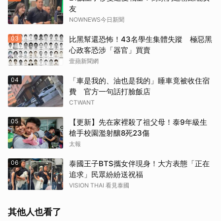
友
NOWNEWS今日新聞
03
比黑幫還恐怖！43名學生集體失蹤 極惡黑
心政客恐涉「器官」買賣
壹蘋新聞網
04
「車是我的、油也是我的」睡車竟被收住宿
費 官方一句話打臉飯店
CTWANT
05
【更新】先在家裡殺了祖父母！泰9年級生
槍手校園濫射釀8死23傷
太報
06
泰國王子BTS攜女伴現身！大方表態「正在
追求」民眾紛紛送祝福
VISION THAI 看見泰國
其他人也看了