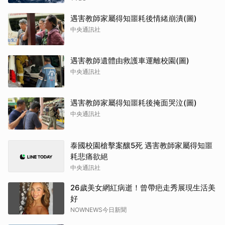
遇害教師家屬得知噩耗後情緒崩潰(圖)
中央通訊社
遇害教師遺體由救護車運離校園(圖)
中央通訊社
遇害教師家屬得知噩耗後掩面哭泣(圖)
中央通訊社
泰國校園槍擊案釀5死 遇害教師家屬得知噩
耗悲痛欲絕
中央通訊社
26歲美女網紅病逝！曾帶疤走秀展現生活美
好
NOWNEWS今日新聞