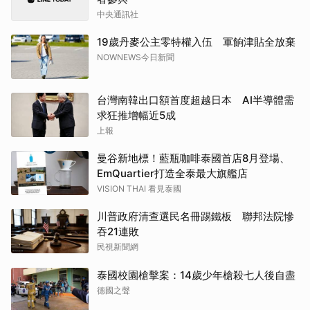
中央通訊社
19歲丹麥公主零特權入伍 軍餉津貼全放棄
NOWNEWS今日新聞
台灣南韓出口額首度超越日本 AI半導體需
求狂推增幅近5成
上報
曼谷新地標！藍瓶咖啡泰國首店8月登場、
EmQuartier打造全泰最大旗艦店
VISION THAI 看見泰國
川普政府清查選民名冊踢鐵板 聯邦法院慘
吞21連敗
民視新聞網
泰國校園槍擊案：14歲少年槍殺七人後自盡
德國之聲