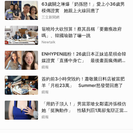
63歲關之琳爆「奶孫戀！」愛上小36歲男
模傳證實 她親上火線回應了
三立新聞網
翁曉玲大砍預算！蔡其昌稱「要癱瘓政府
嗎」、韓國瑜聽了嚇一跳
Newtalk
ENHYPEN鐵粉！26歲日本正妹追星殞命韓
媒證實「直播中身亡」 最後畫面瘋傳網痛
心：網暴害死人
鏡報
簽約前3小時突毀約！蕭敬騰日料店被當肥
羊「月租23萬」 Summer怒發聲回應了
鏡報
「用奶子頂人！」男當眾嗆女鄰還誇張模仿
她「挺胸動作」 性騷判罰1萬卻鬼辯正當防
衛
鏡報