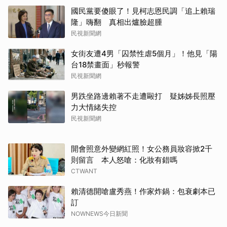
國民黨要傻眼了！見柯志恩民調「追上賴瑞
隆」嗨翻 真相出爐臉超腫
民視新聞網
女街友遭4男「囚禁性虐5個月」！他見「陽
台18禁畫面」秒報警
民視新聞網
男跌坐路邊賴著不走遭毆打 疑姊姊長照壓
力大情緒失控
民視新聞網
開會照意外變網紅照！女公務員妝容掀2千
則留言 本人怒嗆：化妝有錯嗎
CTWANT
賴清德開嗆盧秀燕！作家炸鍋：包衰劇本已
訂
NOWNEWS今日新聞