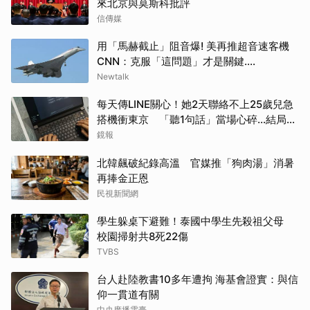
來北京與莫斯科批評
信傳媒
用「馬赫截止」阻音爆! 美再推超音速客機
CNN：克服「這問題」才是關鍵....
Newtalk
每天傳LINE關心！她2天聯絡不上25歲兒急
搭機衝東京 「聽1句話」當場心碎...結局看
哭網
鏡報
北韓飆破紀錄高溫 官媒推「狗肉湯」消暑
再捧金正恩
民視新聞網
學生躲桌下避難！泰國中學生先殺祖父母
校園掃射共8死22傷
TVBS
台人赴陸教書10多年遭拘 海基會證實：與信
仰一貫道有關
中央廣播電臺