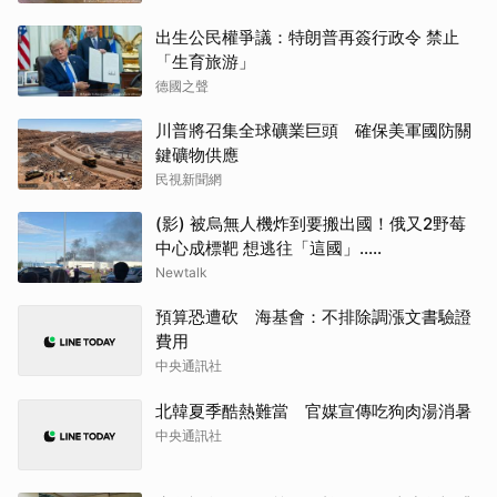
出生公民權爭議：特朗普再簽行政令 禁止
「生育旅游」
德國之聲
川普將召集全球礦業巨頭 確保美軍國防關
鍵礦物供應
民視新聞網
(影) 被烏無人機炸到要搬出國！俄又2野莓
中心成標靶 想逃往「這國」.....
Newtalk
預算恐遭砍 海基會：不排除調漲文書驗證
費用
中央通訊社
北韓夏季酷熱難當 官媒宣傳吃狗肉湯消暑
中央通訊社