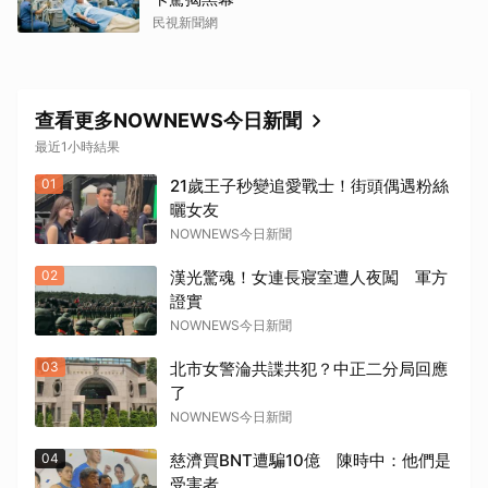
民視新聞網
查看更多NOWNEWS今日新聞
最近1小時結果
01
21歲王子秒變追愛戰士！街頭偶遇粉絲
曬女友
NOWNEWS今日新聞
02
漢光驚魂！女連長寢室遭人夜闖 軍方
證實
NOWNEWS今日新聞
03
北市女警淪共諜共犯？中正二分局回應
了
NOWNEWS今日新聞
04
慈濟買BNT遭騙10億 陳時中：他們是
受害者