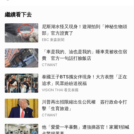
繼續看下去
尼斯湖水怪又現身！遊湖拍到「神秘生物頭
部」官方證實了
EBC 東森新聞
「車是我的、油也是我的」睡車竟被收住宿
費 官方一句話打臉飯店
CTWANT
泰國王子BTS攜女伴現身！大方表態「正在
追求」民眾紛紛送祝福
VISION THAI 看見泰國
川普再出招限縮出生公民權 簽行政命令打
擊「生育旅遊」
CTWANT
他「愛愛一半暴斃」遭強摘器官！家屬1招喊
卡驚揭黑幕