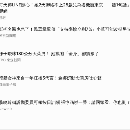
每天傳LINE關心！她2天聯絡不上25歲兒急搭機衝東京 「聽1句話」
哭網
鏡報
挺柯名醫也急了！民眾黨驚傳「支持率慘崩剩7%」小草可能改挺另1
民視新聞網
妹子曖昧180公分天菜男！ 她摸遍「全身」卻猶豫了
EBC 東森新聞
韓籍女神來台一年狂接5代言！金娜妍動念買房吐心聲
自由電子報
翁曉玲稱訴願委員可領按日計酬 張惇涵啪一聲：請回頭看、你也刪了
Newtalk