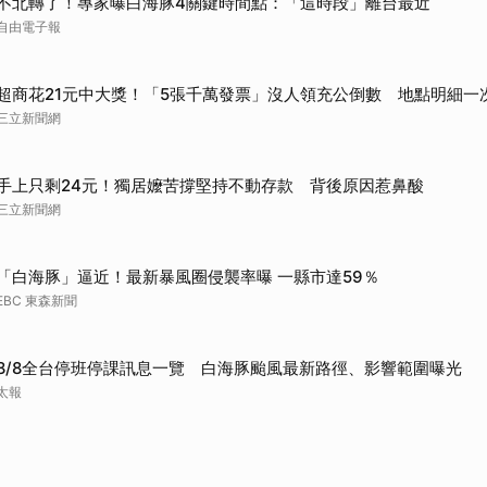
不北轉了！專家曝白海豚4關鍵時間點：「這時段」離台最近
自由電子報
超商花21元中大獎！「5張千萬發票」沒人領充公倒數 地點明細一
三立新聞網
手上只剩24元！獨居嬤苦撐堅持不動存款 背後原因惹鼻酸
三立新聞網
「白海豚」逼近！最新暴風圈侵襲率曝 一縣市達59％
EBC 東森新聞
8/8全台停班停課訊息一覽 白海豚颱風最新路徑、影響範圍曝光
太報