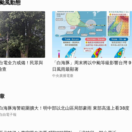
颱風動態
營台電全力戒備！民眾與
「白海豚」周末將以中颱等級影響台灣 9
檢查
日風雨最顯著
中央廣播電臺
章
白海豚海警範圍擴大！明中部以北山區局部豪雨 東部高溫上看38度
自由電子報