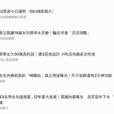
取消
12星座今日運勢〈08.08星期六〉
科技紫微網每日星座
老父親嫌18歲女兒懷孕太丟臉！騙去河邊「活活溺斃」
民視新聞網
屏東女欠50萬高利貸！遭3惡煞追討 小吃店包廂多次性侵
EBC 東森新聞
女生內褲前面的「蝴蝶結」真正用途曝光！不只裝飾還有2大神功能
造咖
43名學生失蹤懸案...12年重大進展！震撼內幕曝光 高官當年下令
逮
鏡週刊