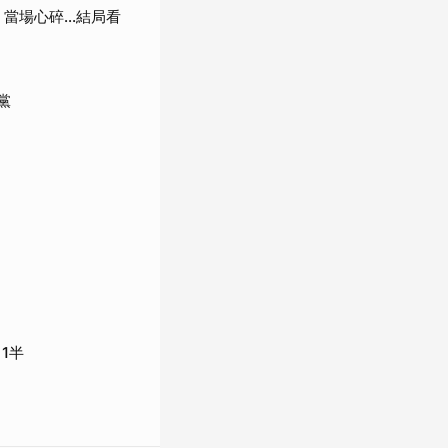
當場心碎...結局看
黨
1半