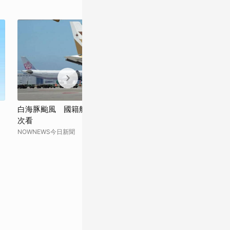
白海豚颱風 國籍航空明後天航班異動一
白海豚颱風逼近
次看
設
NOWNEWS今日新聞
青年日報