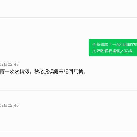
全新體驗！一鍵引用此內
文來輕鬆表達個人立場。
03日22:49
雨一次次轉涼。秋老虎偶爾來記回馬槍。
03日22:40