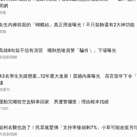
哭網
取消
鏡報
女生內褲前面的「蝴蝶結」真正用途曝光！不只裝飾還有2大神功能
造咖
高雄8旬翁不信有演習 嘴秋怒嗆員警「騙肖ㄟ」下場曝光
壹蘋新聞網
43名學生失蹤懸案...12年重大進展！震撼內幕曝光 高官當年下令
逮
鏡週刊
運動完嘴咬空盒騎車回家 男遭警攔查：理由根本找碴
TVBS
挺柯名醫也急了！民眾黨驚傳「支持率慘崩剩7%」小草可能改挺另1
民視新聞網