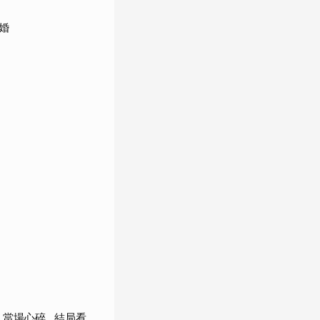
婚
當場心碎...結局看