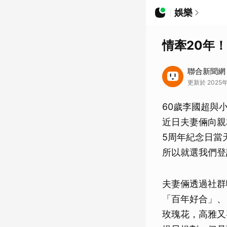
娛樂
情牽20年
聯合新聞網
更新於 2025年
60歲李國超與
近日夫妻倆向親
5周年紀念日當
所以就選我們登
夫妻倆透過社群
「百年好合」、
玫瑰花，高雅又