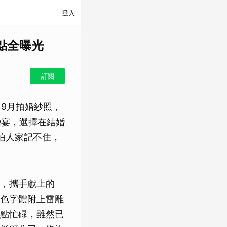
登入
點全曝光
訂閱
年9月拍婚紗照，
婚宴，選擇在結婚
怕人家記不住，
，攜手獻上的
色字體附上雷雕
點忙碌，雖然已