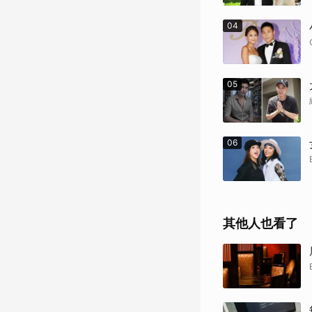
04
05
06
其他人也看了