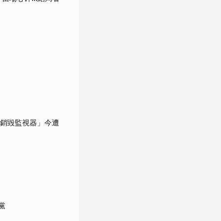
「銷毀監視器」今遭
黨