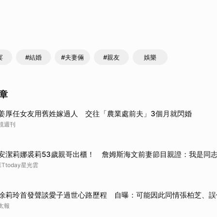
宴
#結婚
#夫妻倆
#親友
娛樂
章
姜厚任女友用舊姓嫁過人 交往「農業處前夫」3個月就閃婚
鏡週刊
安潔莉娜裘莉53歲親哥出櫃！ 詹姆斯海文前妻節目親證：我是同
ETtoday星光雲
徐莉玲首發聲談愛子過世心路歷程 自曝：可能因此同情張柏芝、誤
太報