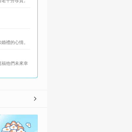
偕老十分珍貴。
。
加婚禮的心情。
祝福他們未來幸