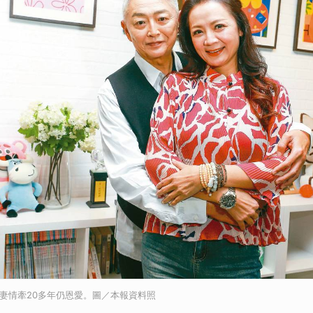
夫妻情牽20多年仍恩愛。圖／本報資料照