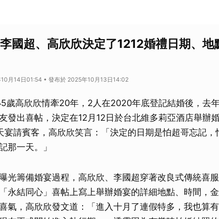
！李國超、高欣欣決定了1212婚禮日期、地
10月14日01:54 • 發布於 2025年10月13日14:02
小5歲高欣欣情牽20年，2人在2020年底登記結婚後，去
友發出喜帖，決定在12月12日於台北維多莉亞酒店舉辦
天宴請賓客，高欣欣笑言：「決定的日期是怕超哥忘記，
記那一天。」
曝光籌備婚宴過程，高欣欣、李國超穿著改良式傳統喜服
「永結同心」喜帖上寫上舉辦婚宴的詳細地點、時間，金
喜氣，高欣欣發文道：「進入十月了連假特多，我也算有