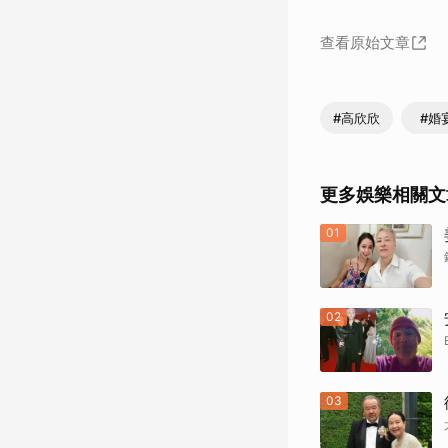
查看原始文章
#高欣欣
#婚
更多娛樂相關文
01
02
03