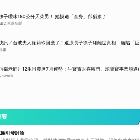
妹子曖昧180公分天菜男！ 她摸遍「全身」卻猶豫了
EBC 東森新聞
快訊／台玻夫人徐莉玲回應了！還原長子徐子翔離世真相 痛陷「巨
鏡報
雨揚老師》12生肖農曆7月運勢：牛寶寶財喜臨門、蛇寶寶事業順遂(
Newtalk
摘要
氛圍引發討論