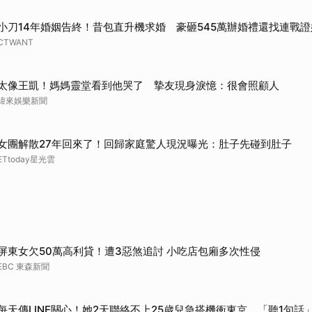
小刀14年婚姻告終！昔包直升機求婚 豪砸545萬辦婚禮還找連戰證
CTWANT
太像王凱！媽媽靈堂看到他哭了 摯友現身淚憶：很會照顧人
緯來娛樂新聞
女團解散27年回來了！回歸家庭驚人現況曝光：肚子先碰到肚子
ETtoday星光雲
屏東女欠50萬高利貸！遭3惡煞追討 小吃店包廂多次性侵
EBC 東森新聞
每天傳LINE關心！她2天聯絡不上25歲兒急搭機衝東京 「聽1句話」