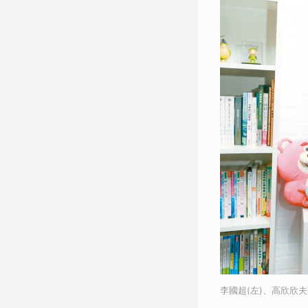
李國超(左)、高欣欣