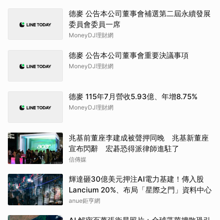
德麥 公告本公司董事會補選第二屆永續發展
委員會委員一席
MoneyDJ理財網
德麥 公告本公司董事會重要決議事項
MoneyDJ理財網
德麥 115年7月營收5.93億、年增8.75%
MoneyDJ理財網
兆基前董座李建成被聲押同晚 兆基新董座
宣布閃辭 宏碁恐得派律師進駐了
信傳媒
輝達砸30億美元押注AI電力基建！傳入股
Lancium 20%、布局「星際之門」資料中心
anue鉅亨網