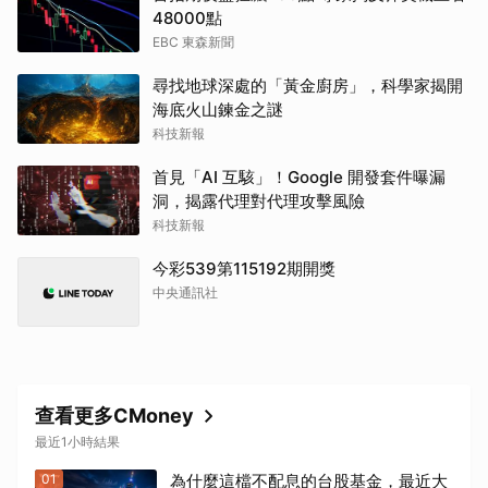
48000點
EBC 東森新聞
尋找地球深處的「黃金廚房」，科學家揭開
海底火山鍊金之謎
科技新報
首見「AI 互駭」！Google 開發套件曝漏
洞，揭露代理對代理攻擊風險
科技新報
今彩539第115192期開獎
中央通訊社
查看更多CMoney
最近1小時結果
01
為什麼這檔不配息的台股基金，最近大