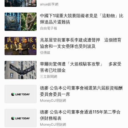
anue鉅亨網
中國下1場重大競賽阻礙者竟是「這動物」比
輝達晶片還難搞
自由電子報
兆基屋管前董事長李建成遭聲押 這個體育
協會和一支女壘隊也受到波及
信傳媒
華爾街驚傳遭「大規模駭客攻擊」 多家受
害者已吐贖金
三立新聞網
德麥 公告本公司董事會補選第六屆薪資報酬
委員會委員一席
MoneyDJ理財網
德麥 公告本公司董事會通過115年第二季合
併財務報表
MoneyDJ理財網