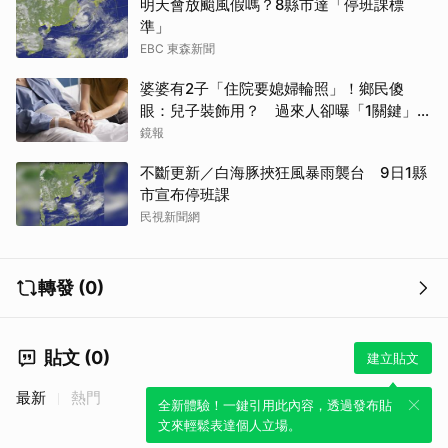
明天會放颱風假嗎？8縣市達「停班課標
準」
EBC 東森新聞
婆婆有2子「住院要媳婦輪照」！鄉民傻
眼：兒子裝飾用？ 過來人卻曝「1關鍵」才
做決定
鏡報
不斷更新／白海豚挾狂風暴雨襲台 9日1縣
市宣布停班課
民視新聞網
轉發 (0)
貼文 (0)
建立貼文
最新
熱門
全新體驗！一鍵引用此內容，透過發布貼
文來輕鬆表達個人立場。