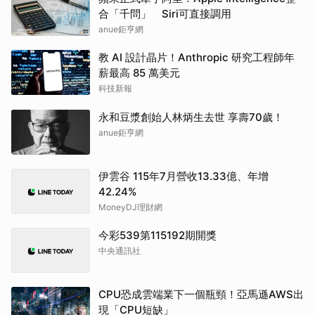
合「千問」 Siri可直接調用
anue鉅亨網
教 AI 設計晶片！Anthropic 研究工程師年
薪最高 85 萬美元
科技新報
永和豆漿創始人林炳生去世 享壽70歲！
anue鉅亨網
伊雲谷 115年7月營收13.33億、年增
42.24%
MoneyDJ理財網
今彩539第115192期開獎
中央通訊社
CPU恐成雲端業下一個瓶頸！亞馬遜AWS出
現「CPU短缺」