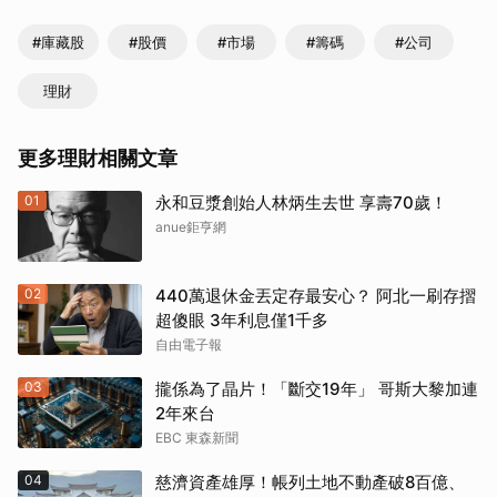
#庫藏股
#股價
#市場
#籌碼
#公司
理財
更多理財相關文章
01
永和豆漿創始人林炳生去世 享壽70歲！
anue鉅亨網
02
440萬退休金丟定存最安心？ 阿北一刷存摺
超傻眼 3年利息僅1千多
自由電子報
03
攏係為了晶片！「斷交19年」 哥斯大黎加連
2年來台
EBC 東森新聞
04
慈濟資產雄厚！帳列土地不動產破8百億、