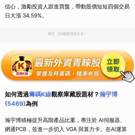
信心，激勵投資人跟進買盤，帶動股價短短四個交易
日大漲 34.59%。
廣告（請繼續閱讀本文）
如何透過
籌碼K線
觀察庫藏股題材？
瀚宇博
(5469)
為例
瀚宇博積極提升高階產品比重，專注於 AI伺服器、
網通PCB，並進一步切入 VGA 與算力卡。在AI運算