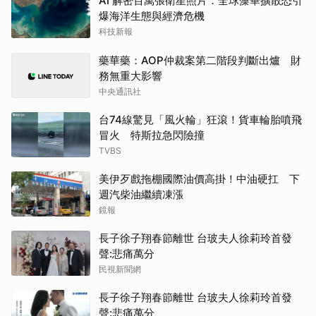
AI 解密百萬張衛星照片：全球藻華擴散恐引
爆海洋生態與經濟危機
科技新報
藥華藥：AOP仲裁案第二階段判斷出爐 財
務無重大影響
中央通訊社
台74線驚見「風火輪」狂滾！貨車輪胎噴飛
冒火 特斯拉急閃險撞
TVBS
美伊歹戲拖棚國際油價高掛！中油硬扛 下
週汽柴油繼續凍漲
鏡報
長子徐子翔春節離世 台玻夫人徐莉玲首發
聲:悲痛萬分
民視新聞網
長子徐子翔春節離世 台玻夫人徐莉玲首發
聲:悲痛萬分