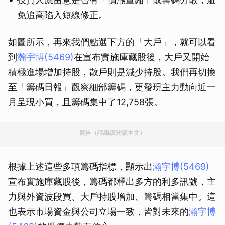
免追高陷入短線修正。
如圖所示，再來我們點選下方的「大戶」，就可以看
到
瀚宇博(5469)
在宣布實施庫藏股後，大戶又開始
積極進場增加持股，散戶則是減少持股。我們再切換
至「籌碼日報」觀察細部籌碼，更發現主力動向近一
月呈現小買，且籌碼集中了12,758張。
廣告（請繼續閱讀本文）
根據上述這些多項籌碼指標，顯示出
瀚宇博(5469)
宣布實施庫藏股後，籌碼都釋出多方的利多訊號，主
力與外資波段買、大戶持股增加、籌碼相當集中。這
也表示市場資金與公司立場一致，皆對未來的
瀚宇博