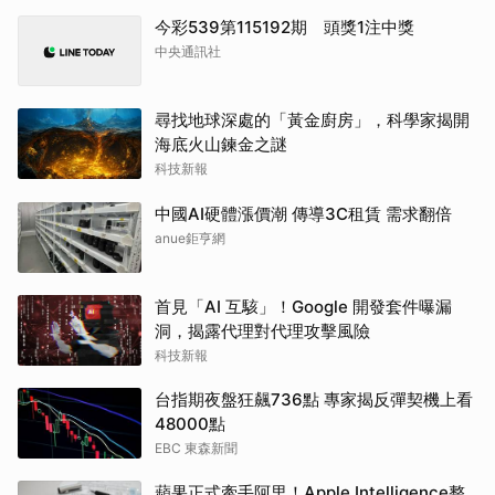
今彩539第115192期 頭獎1注中獎
中央通訊社
尋找地球深處的「黃金廚房」，科學家揭開
海底火山鍊金之謎
科技新報
中國AI硬體漲價潮 傳導3C租賃 需求翻倍
anue鉅亨網
首見「AI 互駭」！Google 開發套件曝漏
洞，揭露代理對代理攻擊風險
科技新報
台指期夜盤狂飆736點 專家揭反彈契機上看
48000點
EBC 東森新聞
蘋果正式牽手阿里！Apple Intelligence整