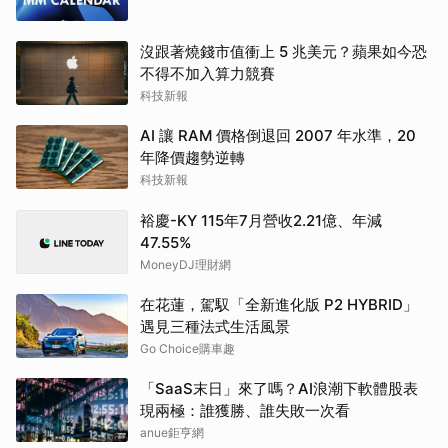
沒跟著燒錢市值衝上 5 兆美元？蘋果如今恐
不得不加入算力競賽
科技新報
AI 讓 RAM 價格倒退回 2007 年水準，20
年降價趨勢逆轉
科技新報
裕慶-KY 115年7月營收2.21億、年減
47.55%
MoneyDJ理財網
在花蓮，駕馭「全新進化版 P2 HYBRID」
遇見三種法式生活風景
Go Choice購車趣
「SaaS末日」來了嗎？AI浪潮下軟體股表
現兩極：誰獲勝、誰失敗一次看
anue鉅亨網