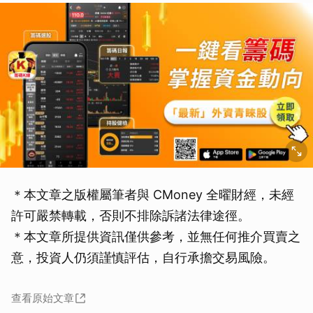
＊本文章之版權屬筆者與 CMoney 全曜財經，未經
許可嚴禁轉載，否則不排除訴諸法律途徑。
取消
＊本文章所提供資訊僅供參考，並無任何推介買賣之
意，投資人仍須謹慎評估，自行承擔交易風險。
查看原始文章