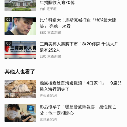
年捐贈收入逾70億
自由電子報
05
比竹科還大！馬斯克喊打造「地球最大建
築」 亮點一次看
EBC 東森新聞
06
三商美邦人壽將下市！8/20停牌 千張大戶
還有252人
EBC 東森新聞
其他人也看了
颱風接近硬闖海邊觀浪「4口家-1」 9歲兒
捲入海裡消失了
壹蘋新聞網
影后懷孕了！曬超音波照報喜 感性憶亡
父：他一定很開心
壹蘋新聞網