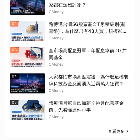
家都在熱烈討論？
CMoney
02
路博邁台灣5G股票基金T累積級別(新
臺幣)，為什麼只有43人買，規模卻高
達263億？
CMoney
03
全市場高配息冠軍：年配息率前 10 共
同基金
CMoney
04
大家都怕市場高點震盪，為什麼這檔老
牌科技基金反而湧入近兩萬人狂買？
CMoney
05
想每個月幫自己加薪？挑月配息基金
前，先看懂這件小事
CMoney
查看更多