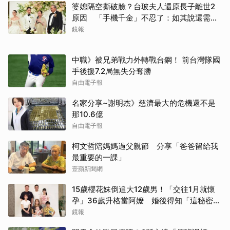
婆媳隔空撕破臉？台玻夫人還原長子離世2
原因 「手機千金」不忍了：如其說還需要
離開嗎？
鏡報
中職》被兄弟戰力外轉戰台鋼！ 前台灣隊國
手後援7.2局無失分奪勝
自由電子報
名家分享~謝明杰》慈濟最大的危機還不是
那10.6億
自由電子報
柯文哲陪媽媽過父親節 分享「爸爸留給我
最重要的一課」
壹蘋新聞網
15歲櫻花妹倒追大12歲男！「交往1月就懷
孕」36歲升格當阿嬤 婚後得知「這秘密」
傻眼了
鏡報