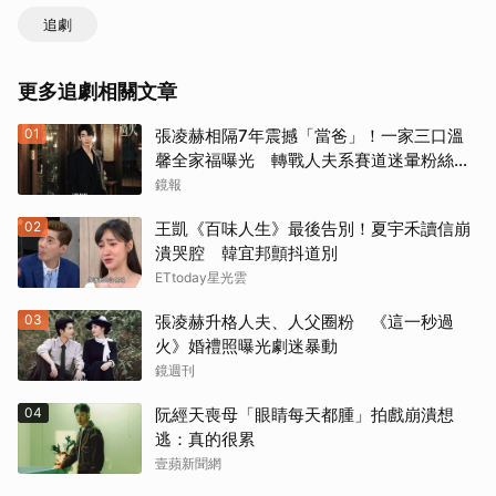
追劇
更多追劇相關文章
01
張凌赫相隔7年震撼「當爸」！一家三口溫
馨全家福曝光 轉戰人夫系賽道迷暈粉絲嗨
喊：直接結婚
鏡報
02
王凱《百味人生》最後告別！夏宇禾讀信崩
潰哭腔 韓宜邦顫抖道別
ETtoday星光雲
03
張凌赫升格人夫、人父圈粉 《這一秒過
火》婚禮照曝光劇迷暴動
鏡週刊
04
阮經天喪母「眼睛每天都腫」拍戲崩潰想
逃：真的很累
壹蘋新聞網