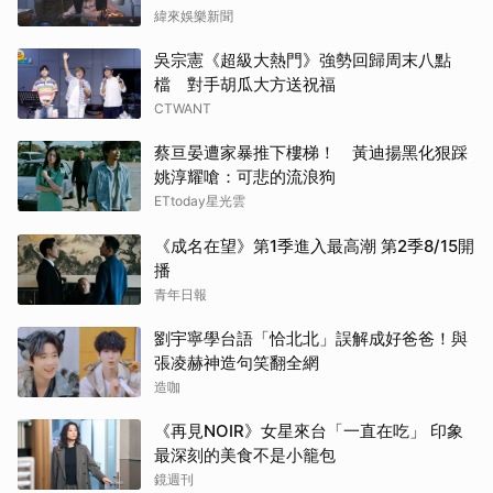
緯來娛樂新聞
吳宗憲《超級大熱門》強勢回歸周末八點
檔 對手胡瓜大方送祝福
CTWANT
蔡亘晏遭家暴推下樓梯！ 黃迪揚黑化狠踩
姚淳耀嗆：可悲的流浪狗
ETtoday星光雲
《成名在望》第1季進入最高潮 第2季8/15開
播
青年日報
劉宇寧學台語「恰北北」誤解成好爸爸！與
張凌赫神造句笑翻全網
造咖
《再見NOIR》女星來台「一直在吃」 印象
最深刻的美食不是小籠包
鏡週刊