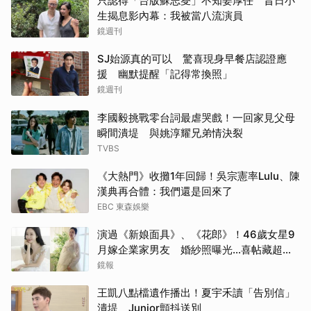
只認得「台版蘇志燮」不知姜厚任 昔日小
生揭息影內幕：我被當八流演員
鏡週刊
SJ始源真的可以 驚喜現身早餐店認證應
援 幽默提醒「記得常換照」
鏡週刊
李國毅挑戰零台詞最虐哭戲！一回家見父母
瞬間潰堤 與姚淳耀兄弟情決裂
TVBS
《大熱門》收攤1年回歸！吳宗憲率Lulu、陳
漢典再合體：我們還是回來了
EBC 東森娛樂
演過《新娘面具》、《花郎》！46歲女星9
月嫁企業家男友 婚紗照曝光…喜帖藏超甜
告白
鏡報
王凱八點檔遺作播出！夏宇禾讀「告別信」
潰堤 Junior顫抖送別