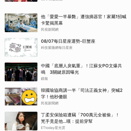
他「愛愛一半暴斃」遭強摘器官！家屬1招喊
卡驚揭黑幕
民視新聞網
08/07每日星座運勢-巨蟹座
科技紫微網每日星座
中國「底層人戾氣重」！江蘇女PO文爆共
鳴 3關鍵原因曝光
鏡報
韓國瑜協商講一半「司法正義女神」突喊2
字！他秒傻眼
民視新聞網
丁柔安保險箱遭竊「700萬元全被偷」！
兇手竟是他...嘆：提前穿幫
ETtoday星光雲