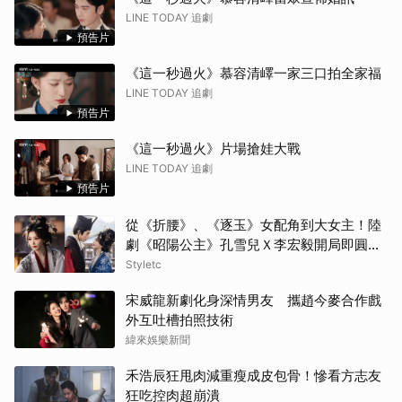
LINE TODAY 追劇
預告片
《這一秒過火》慕容清嶧一家三口拍全家福
LINE TODAY 追劇
預告片
《這一秒過火》片場搶娃大戰
LINE TODAY 追劇
預告片
從《折腰》、《逐玉》女配角到大女主！陸
劇《昭陽公主》孔雪兒Ｘ李宏毅開局即圓
房，這場帶毒的權謀虐戀太過癮
Styletc
宋威龍新劇化身深情男友 攜趙今麥合作戲
外互吐槽拍照技術
緯來娛樂新聞
禾浩辰狂甩肉減重瘦成皮包骨！慘看方志友
狂吃控肉超崩潰