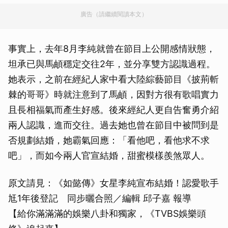
廣告（請繼續閱讀本文）
事實上，去年8月李純就曾在節目上公開感情狀態，
坦承已與馬頔穩定交往2年，並分享雙方認識過程。
她表示，之前在經紀人家中看大陸綜藝節目《披荊斬
棘的哥哥》時就注意到了馬頔，因對方很有歌唱實力
且長相福氣而產生好感。後來經紀人更自告奮勇介紹
兩人認識，進而交往。過去她也曾在節目中被問到是
否規劃結婚，她霸氣回應：「看他吧，看他求不求
吧」，而如今兩人官宣結婚，甜蜜模樣羨煞眾人。
原文請見：《如懿傳》女星李純宣布結婚！認愛歌手
尪1年後登記 同步曬合照／編輯 邱子嘉 報導
【給你滿滿滿的娛樂八卦和獨家，《TVBS娛樂頭