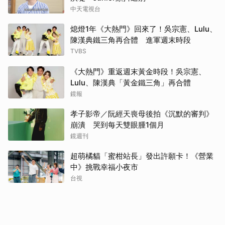
中天電視台
熄燈1年《大熱門》回來了！吳宗憲、Lulu、
陳漢典鐵三角再合體 進軍週末時段
TVBS
《大熱門》重返週末黃金時段！吳宗憲、
Lulu、陳漢典「黃金鐵三角」再合體
鏡報
孝子影帝／阮經天喪母後拍《沉默的審判》
崩潰 哭到每天雙眼腫1個月
鏡週刊
超萌橘貓「蜜柑站長」發出許願卡！《營業
中》挑戰幸福小夜市
台視