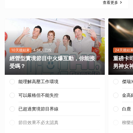
查看更多
10天後結束
4.5K人已投
24天後結
經營型實境節目中火爆互動，你能接
重磅卡司
受嗎？
男神女
能理解高壓工作環境
傑瑞
可以嚴格但不能失控
金高
已超過實境節目界線
白鹿
節目效果不必太認真
柳樂