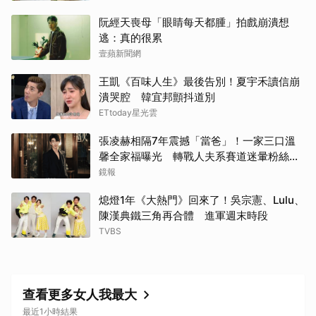
阮經天喪母「眼睛每天都腫」拍戲崩潰想
逃：真的很累
壹蘋新聞網
王凱《百味人生》最後告別！夏宇禾讀信崩
潰哭腔 韓宜邦顫抖道別
ETtoday星光雲
張凌赫相隔7年震撼「當爸」！一家三口溫
馨全家福曝光 轉戰人夫系賽道迷暈粉絲嗨
喊：直接結婚
鏡報
熄燈1年《大熱門》回來了！吳宗憲、Lulu、
陳漢典鐵三角再合體 進軍週末時段
TVBS
查看更多女人我最大
最近1小時結果