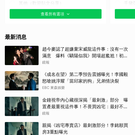
其他（歡迎貼文分享）
千黛
查看所有選項
王楚
朴海
最新消息
其他
趙今麥認了超嫌棄宋威龍這件事：沒有一次
滿意 爆料《驕陽似我》開場超尷尬！初見
小栗
面就上演親密戲
鏡報
Jis
《成名在望》第二季預告震撼曝光！李國毅
怒嗆姚淳耀「當邱家的狗」兄弟情決裂
Rai
EBC 東森娛樂
金鐘視帝內心藏很深揭「最刺激」部分 曝
許楠
置產最重視這件事！不畏買凶宅：最好不要
知道
鏡報
迪麗
親揭《凶宅專賣店》最刺激部分！李銘順買
楊洋
房3重點曝光