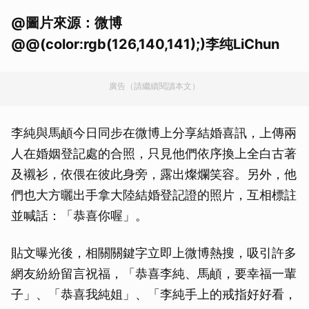
@圖片來源：微博
@@(color:rgb(126,140,141);)李纯LiChun
廣告（請繼續閱讀本文）
李純與馬頔今日同步在微博上分享結婚喜訊，上傳兩
人在婚姻登記處的合照，只見他們依序換上全白古著
及襯衫，依偎在彼此身旁，露出燦爛笑容。另外，他
們也大方曬出手拿大陸結婚登記證的照片，互相標註
並喊話：「恭喜你喔」。
貼文曝光後，相關關鍵字立即上微博熱搜，吸引許多
網友紛紛留言祝福，「恭喜李純、馬頔，要幸福一輩
子」、「恭喜我純姐」、「李純手上的戒指好好看，