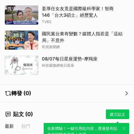
姜厚任女友竟是國際級科學家！智商
146「台大3碩士」經歷驚人
TVBS
國民黨台東有變數？媒體人指若是「這結
局」不意外
民視新聞網
08/07每日星座運勢-摩羯座
科技紫微網每日星座
轉發 (0)
貼文 (0)
建立貼文
最新
熱門
全新體驗！一鍵引用此內容，透過發布貼