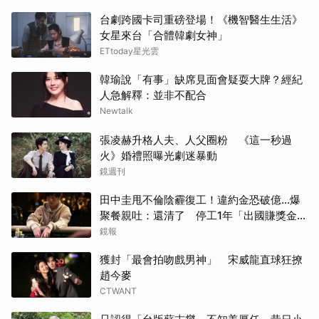
台劇跨國卡司重磅登場！《機智醫生生活》
女星來台「合體韓劇女神」
ETtoday星光雲
韓瑜說「有事」缺席見面會疑耍大牌？經紀
人急解釋：並非不配合
Newtalk
張凌赫升格人夫、人父圈粉 《這一秒過
火》婚禮照曝光劇迷暴動
鏡週刊
田中圭甩不倫陰霾復工！違約金恐破億...爆
聚餐親吐：還清了 停工1年「出國賺獎金」
內幕曝光
鏡報
獲封「最會拍吻戲男神」 宋威龍直球狂撩
趙今麥
CTWANT