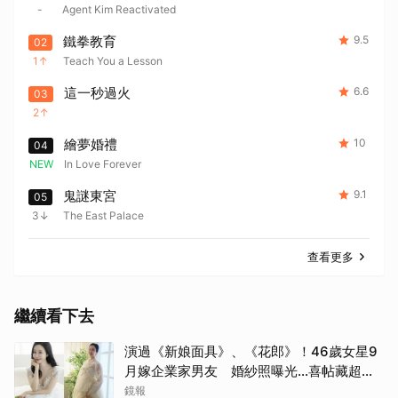
-
Agent Kim Reactivated
鐵拳教育
9.5
02
1
Teach You a Lesson
這一秒過火
6.6
03
2
繪夢婚禮
10
04
NEW
In Love Forever
鬼謎東宮
9.1
05
3
The East Palace
查看更多
繼續看下去
演過《新娘面具》、《花郎》！46歲女星9
月嫁企業家男友 婚紗照曝光…喜帖藏超甜
告白
鏡報