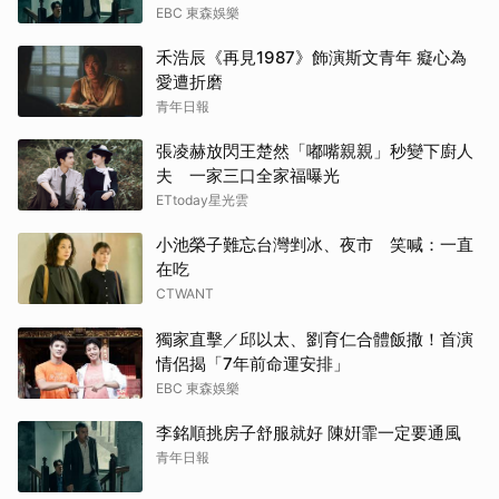
EBC 東森娛樂
湯姆
禾浩辰《再見1987》飾演斯文青年 癡心為
張凌
愛遭折磨
青年日報
申惠
張凌赫放閃王楚然「嘟嘴親親」秒變下廚人
夫 一家三口全家福曝光
林智
ETtoday星光雲
山姆
小池榮子難忘台灣剉冰、夜市 笑喊：一直
在吃
徐仁
CTWANT
IU
獨家直擊／邱以太、劉育仁合體飯撒！首演
情侶揭「7年前命運安排」
高允
EBC 東森娛樂
李銘順挑房子舒服就好 陳姸霏一定要通風
田曦
青年日報
李星