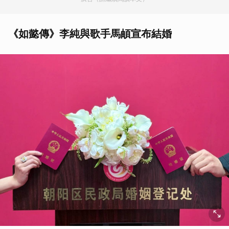
《如懿傳》李純與歌手馬頔宣布結婚