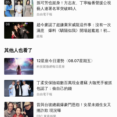
05
孫可芳也挺身！方志友、丁寧輪番聲援公視
藝人連署名單突破85人
自由電子報
06
趙今麥認了超嫌棄宋威龍這件事：沒有一次
滿意 爆料《驕陽似我》開場超尷尬！初見
面就上演親密戲
鏡報
其他人也看了
12星座今日運勢〈08.07星期五〉
科技紫微網每日星座
丁柔安保險箱數百萬現金遭竊 大咖兇手被抓
包認了：偷自己的錢
自由電子報
昔與台玻總裁爆豪門恩怨！女星未婚生女又
捲詐欺 現況曝
EBC 東森娛樂