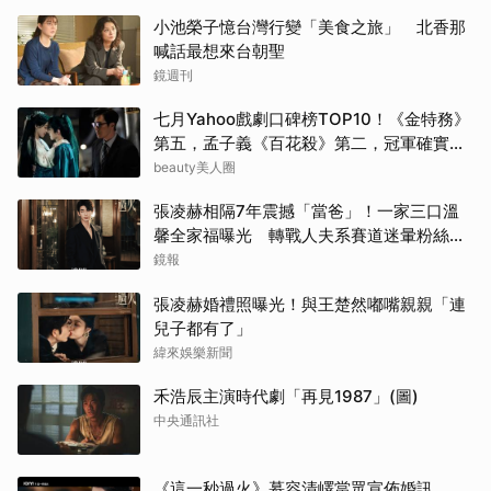
小池榮子憶台灣行變「美食之旅」 北香那
邊佑
喊話最想來台朝聖
鏡週刊
蘇志
七月Yahoo戲劇口碑榜TOP10！《金特務》
金武
第五，孟子義《百花殺》第二，冠軍確實
紅！
beauty美人圈
金宣
張凌赫相隔7年震撼「當爸」！一家三口溫
馨全家福曝光 轉戰人夫系賽道迷暈粉絲嗨
戶田
喊：直接結婚
鏡報
朴恩
張凌赫婚禮照曝光！與王楚然嘟嘴親親「連
兒子都有了」
生田
緯來娛樂新聞
山下
禾浩辰主演時代劇「再見1987」(圖)
中央通訊社
《這一秒過火》慕容清嶧當眾宣佈婚訊