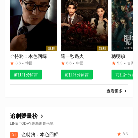
取消
戲劇
戲劇
金特務：本色回歸
這一秒過火
聰明鎮
8.6
•
韓國
6.6
•
中國
5.3
•
台灣
前往評分留言
前往評分留言
前往評分留
查看更多
追劇聲量榜
LINE TODAY專屬追劇榜單
金特務：本色回歸
8.6
01