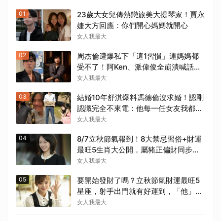
01
23歲大女兒傳熱戀旅美大提琴家！賈永
婕大方回應：你們開心媽媽就開心
女人我最大
02
周杰倫遭爆私下「這1習慣」連媽媽都
受不了！阿Ken、派偉俊全崩潰喊話：
要改進
女人我最大
03
結婚10年舒淇爆料馮德倫沒求婚！認剛
認識完全不來電：他每一任女友我都很
熟
女人我最大
04
8/7立秋節氣報到！8大禁忌習俗+財運
最旺5生肖大公開，屬豬正偏財同步增
長
女人我最大
05
要開始發財了嗎？立秋節氣財運最旺5
星座，射手出門就有好運到，「他」整
體運勢將走上坡
女人我最大