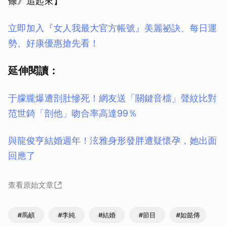
條》追起來】
立即加入『女人我最大官方帳號』美麗祕訣、每日運
勢、好康優惠搶先看！
延伸閱讀：
于朦朧爆遭剖肚慘死！網友送「關鍵音檔」聲紋比對
范世錡「剖他」吻合率高達99％
與龍俊亨結婚週年！泫雅身形發胖遭疑懷孕，她出面
回應了
查看原始文章
#馬頔
#李純
#結婚
#節目
#如懿傳