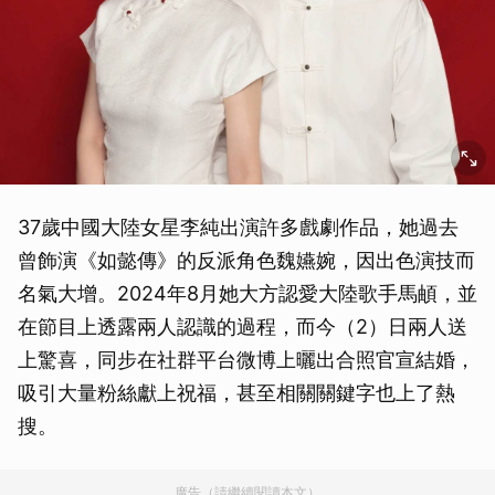
37歲中國大陸女星李純出演許多戲劇作品，她過去
曾飾演《如懿傳》的反派角色魏嬿婉，因出色演技而
名氣大增。2024年8月她大方認愛大陸歌手馬頔，並
在節目上透露兩人認識的過程，而今（2）日兩人送
上驚喜，同步在社群平台微博上曬出合照官宣結婚，
吸引大量粉絲獻上祝福，甚至相關關鍵字也上了熱
搜。
廣告（請繼續閱讀本文）