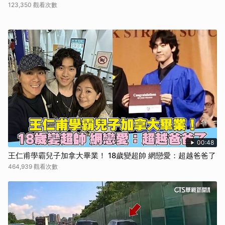
123,350 觀看次數
00:48
王仁甫學霸兒子加拿大畢業！ 18歲變超帥 網戀愛：超越爸爸了
464,939 觀看次數