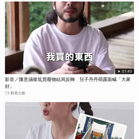
01:40
影音／陳意涵嗆尪買廢物結局反轉 兒子丹丹萌露面喊「大家
好」
73 觀看次數