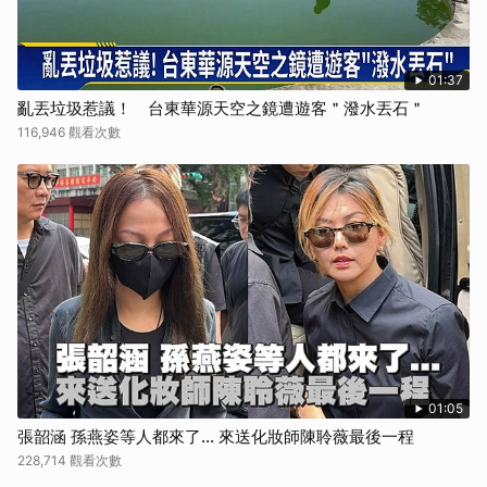
01:37
亂丟垃圾惹議！ 台東華源天空之鏡遭遊客＂潑水丟石＂
116,946 觀看次數
01:05
張韶涵 孫燕姿等人都來了... 來送化妝師陳聆薇最後一程
228,714 觀看次數