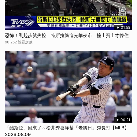
01:58
恐怖！剛起步就失控 特斯拉衝進光華夜市 撞上賓士才停住
90,252 觀看次數
00:21
「酷斯拉」回來了～松井秀喜洋基「老將日」秀長打【MLB】
2026.08.09