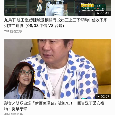
00:43
九局下 琥王發威!陳琥登板關門 投出三上三下幫助中信收下系
列賽二連勝（08/08 中信 VS 台鋼）
281 觀看次數
02:07
影音／胡瓜自爆「偷百萬現金」被抓包！ 巨資送丁柔安禮
物：提早穿幫
484 觀看次數