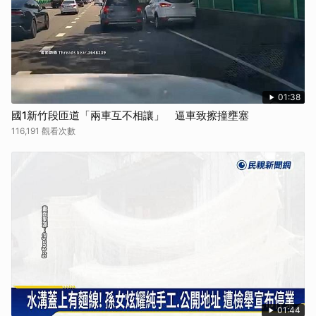
01:38
國1新竹段匝道「兩車互不相讓」 逼車致擦撞壅塞
116,191 觀看次數
01:44