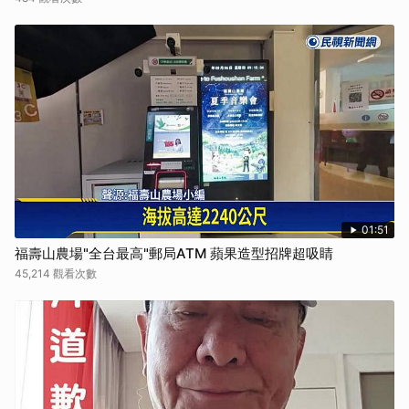
01:51
福壽山農場"全台最高"郵局ATM 蘋果造型招牌超吸睛
45,214 觀看次數