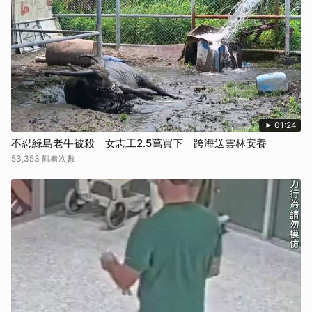
01:24
不忍綠島老牛被殺 女志工2.5萬買下 跨海送雲林安養
53,353 觀看次數