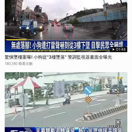
01:48
驚悚墜樓案曝! 小狗從"3樓墜落" 警調監視器畫面全曝光
180,180 觀看次數