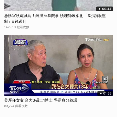
00:44
急診室臥虎藏龍！醉漢揮拳鬧事 護理師展柔術「3秒鎖喉壓
制」#鏡週刊
142,810 觀看次數
01:55
姜厚任女友 台大3碩士1博士 學霸身分惹議
83,774 觀看次數