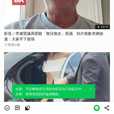
02:11
影音／李修賢諷周星馳「無兒無女」惹議 拍片致歉求網放
過：大家手下留情
15 觀看次數
全新體驗！一鍵引用此內容，透過發布貼
可以轉發或引用此內容至自己的貼文中，
文來輕鬆表達個人立場。
來發表您的評論或觀點。
00:43