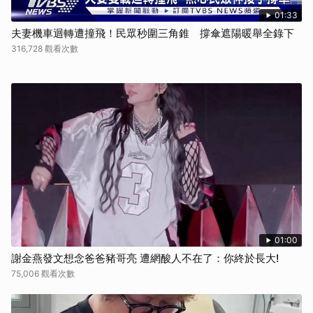
01:33
夫妻機車迴轉遭撞飛！民眾秒圍三角錐 撐傘遮陽暖舉全錄下
316,728 觀看次數
01:00
謝金燕發文想念爸爸豬哥亮 遭網酸人不在了：你終於長大!
75,006 觀看次數