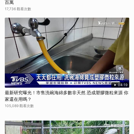
百萬
17,736 觀看次數
04:19
最新研究曝光！市售洗碗海綿多數非天然 恐成塑膠微粒來源 你
家還在用嗎？
105,089 觀看次數