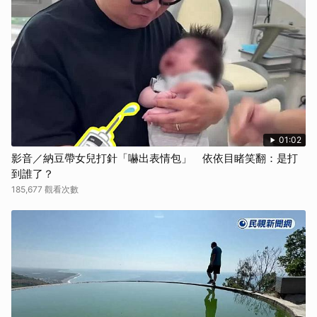
取消
01:02
影音／納豆帶女兒打針「嚇出表情包」 依依目睹笑翻：是打
到誰了？
185,677 觀看次數