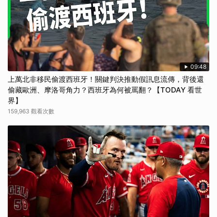
09:48
上萬北非移民偷渡西班牙！關鍵判決推動假訊息流傳，背後還
偷藏歐洲、摩洛哥角力？西班牙為何被罵翻？【TODAY 看世
界】
159,963 觀看次數