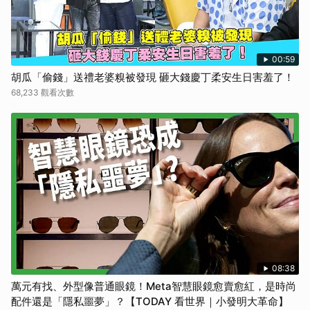
00:59
胡瓜「偷錢」送禮老婆糗被發現 砸大錢慶丁柔安生日害羞了！
68,233 觀看次數
08:38
萬元有找、外型像普通眼鏡！Meta智慧眼鏡愈賣愈紅，是時尚
配件還是「隱私噩夢」？【TODAY 看世界｜小發明大革命】