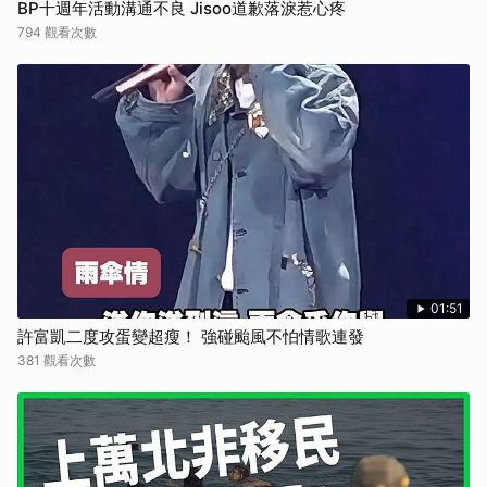
BP十週年活動溝通不良 Jisoo道歉落淚惹心疼
794 觀看次數
01:51
許富凱二度攻蛋變超瘦！ 強碰颱風不怕情歌連發
381 觀看次數