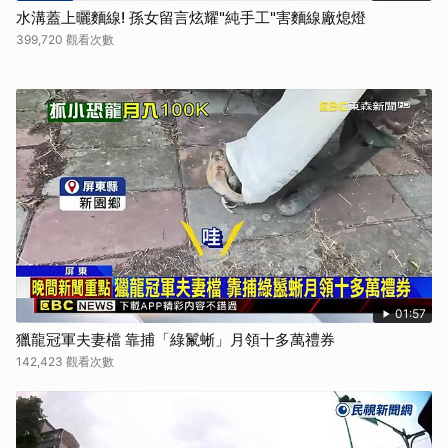
水溝蓋上曬麵線! 孫女留言炫耀"純手工"害麵線廠熄燈
399,720 觀看次數
01:57
獵龍冠軍夫妻檔 靠捕「綠鬣蜥」月領十多萬禮券
142,423 觀看次數