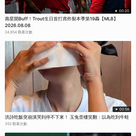
00:20
壽星開Buff！Trout生日首打席炸裂本季第19轟【MLB】
2026.08.08
24,654 觀看次數
00:56
洪詩吃飯突崩潰哭到停不下來！ 玉兔歪樓笑翻：以為吃到牛蛙
352 觀看次數