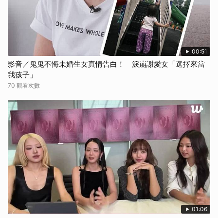
00:51
影音／鬼鬼不悔未婚生女真情告白！ 淚崩謝愛女「選擇來當
我孩子」
70 觀看次數
01:06