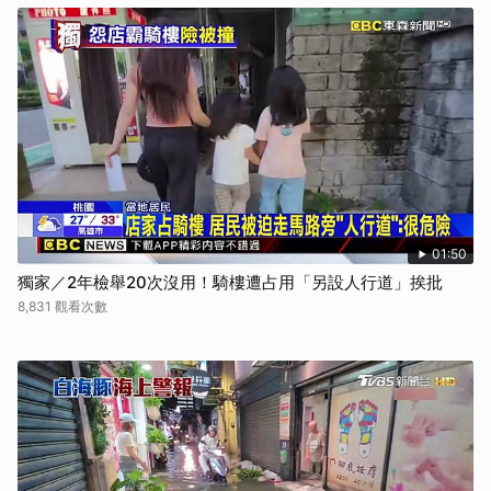
01:50
獨家／2年檢舉20次沒用！騎樓遭占用「另設人行道」挨批
8,831 觀看次數