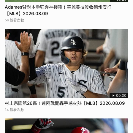
Adames背對本壘狂奔神接殺！華麗美技沒收德州安打
【MLB】2026.08.09
56 觀看次數
00:30
村上宗隆第26轟！連兩戰開轟手感火熱【MLB】2026.08.09
14 觀看次數