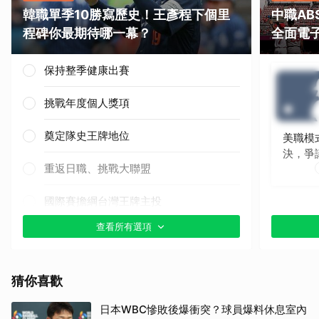
韓職單季10勝寫歷史！王彥程下個里
中職A
程碑你最期待哪一幕？
全面電
保持整季健康出賽
挑戰年度個人獎項
奠定隊史王牌地位
美職模
決，爭
重返日職、挑戰大聯盟
國際賽擔綱台灣王牌主投
查看所有選項
其他（歡迎貼文分享）
猜你喜歡
日本WBC慘敗後爆衝突？球員爆料休息室內