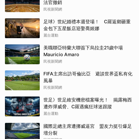
法官撤銷
民視新聞網
足球》世紀婚禮本週登場！ C羅返鄉砸重
金包下五星飯店迎娶喬姬娜
麗台運動
美職聯亞特蘭大聯簽下烏拉圭21歲中場
Mauricio Amaro
民視新聞網
FIFA主席出訪哥倫比亞 避談世界盃私有化
風暴
民視新聞網
世足》世足維安機密檔案曝光！ 揭露梅西
遭炸彈威脅、C羅遇瘋狂球迷跟蹤
麗台運動
國際足總主席遭挪威逼宮 盟友力挺引爆足
壇分裂