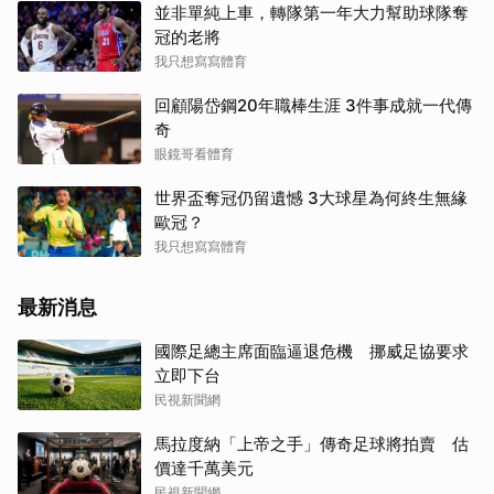
並非單純上車，轉隊第一年大力幫助球隊奪
冠的老將
我只想寫寫體育
回顧陽岱鋼20年職棒生涯 3件事成就一代傳
奇
眼鏡哥看體育
世界盃奪冠仍留遺憾 3大球星為何終生無緣
歐冠？
我只想寫寫體育
最新消息
國際足總主席面臨逼退危機 挪威足協要求
立即下台
民視新聞網
馬拉度納「上帝之手」傳奇足球將拍賣 估
價達千萬美元
民視新聞網