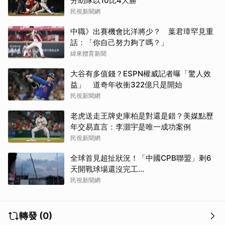
分助隊以10比4大勝
民視新聞網
中職》出賽機會比洋將少？ 葉君璋罕見重
話：「你自己努力夠了嗎？」
緯來體育新聞
大谷有多值錢？ESPN權威記者曝「驚人效
益」 道奇年收衝322億只是開始
民視新聞網
老虎送走王牌史庫柏是對還是錯？美媒點歷
年交易直言：李灝宇是唯一成功案例
民視新聞網
全球首見超扯狀況！「中國CPB聯盟」剩6
天開戰球場還沒完工...
民視新聞網
轉發 (0)