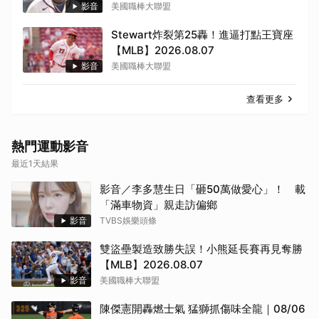
影音
美國職棒大聯盟
Stewart炸裂第25轟！進逼打點王寶座
【MLB】2026.08.07
影音
美國職棒大聯盟
查看更多
熱門運動影音
取消
最近1天結果
影音／李多慧生日「砸50萬做愛心」！ 載
「滿車物資」親走訪偏鄉
影音
TVBS娛樂頭條
雙盜壘製造致勝失誤！小熊延長賽再見奪勝
【MLB】2026.08.07
影音
美國職棒大聯盟
陳傑憲開轟燃士氣 猛獅抓傷味全龍｜08/06