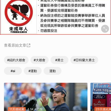
查看原始文章
#紐約大都會
#大都會
#勇士
#亞特蘭大勇士
#ai
#運動
運動
11天後結束
4.5K人已投
23天後結