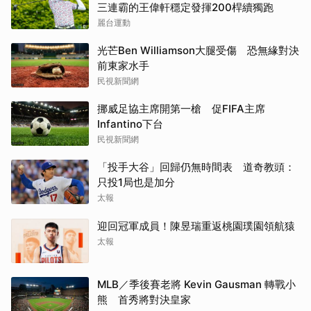
三連霸的王偉軒穩定發揮200桿續獨跑
麗台運動
光芒Ben Williamson大腿受傷 恐無緣對決
前東家水手
民視新聞網
挪威足協主席開第一槍 促FIFA主席
Infantino下台
民視新聞網
「投手大谷」回歸仍無時間表 道奇教頭：
只投1局也是加分
太報
迎回冠軍成員！陳昱瑞重返桃園璞園領航猿
太報
MLB／季後賽老將 Kevin Gausman 轉戰小
熊 首秀將對決皇家