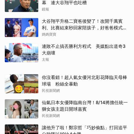
幕 連大谷翔平也吐槽
鏡報
大谷翔平升格二寶爸後變了！改開千萬賓
利、比賽結束秒回家陪孩子，好爸爸模式全
開
媽媽寶寶
連敗不止搞丟勝利方程式 美媒點出道奇3
大崩壞
太報
你沒看錯！超人氣女優河北彩花降臨天母棒
球場 粉絲全暴動
民視新聞網
仙氣日本女優降臨南台灣！8/14將擔任統一
獅女孩主題日開球嘉賓
民視新聞網
讓他升了啦！鄭宗哲「巧妙偷點」打回追平