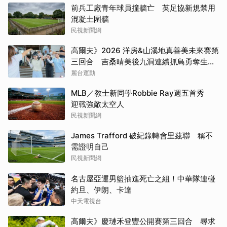
前兵工廠青年球員撞牆亡 英足協新規禁用
混凝土圍牆
民視新聞網
高爾夫》2026 洋房&山溪地真善美未來賽第
三回合 吉桑晴美後九洞連續抓鳥勇奪生涯
首冠
麗台運動
MLB／教士新同學Robbie Ray週五首秀
迎戰強敵太空人
民視新聞網
James Trafford 破紀錄轉會里茲聯 稱不
需證明自己
民視新聞網
名古屋亞運男籃抽進死亡之組！中華隊連碰
約旦、伊朗、卡達
中天電視台
高爾夫》慶璉禾登豐公開賽第三回合 尋求