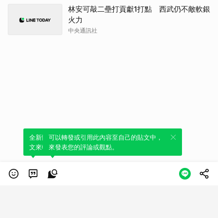
林安可敲二壘打貢獻1打點 西武仍不敵軟銀
火力
中央通訊社
全新體驗！一鍵引用此內容，透過發布貼
可以轉發或引用此內容至自己的貼文中，
文來輕鬆表達個人立場。
來發表您的評論或觀點。
類別
服務條款
隱私權政策
服務聲明