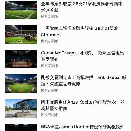
全黑隊尾盤發威 38比21擊敗風暴者奪南非
巡迴首勝
民視新聞網
全黑隊南非巡迴首戰失誤多 38比21擊敗
Stormers
民視新聞網
Conor McGregor手術成功 霸氣宣告復出
賽季開始
民視新聞網
剛被交易到道奇！賽揚左投 Tarik Skubal 喊
話：渴望重返老虎隊
民視新聞網
國王隊將退休Anze Kopitar的11號球衣 並
為其豎立雕像
民視新聞網
NBA球星James Harden持槍輕罪案獲德州