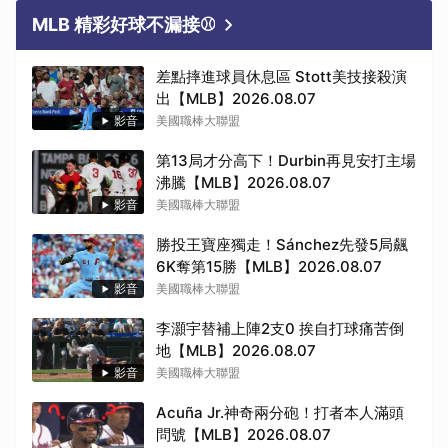
MLB 精彩好球不漏接⚾
差點摔進球員休息區 Stott美技接殺演
出【MLB】2026.08.07
影音
美國職棒大聯盟
第13局才分高下！Durbin再見安打主場
沸騰【MLB】2026.08.07
影音
美國職棒大聯盟
勝投王寶座獨走！Sánchez先發5局飆
6K奪第15勝【MLB】2026.08.07
影音
美國職棒大聯盟
李灝宇替補上陣2支0 挨自打球痛苦倒
地【MLB】2026.08.07
影音
美國職棒大聯盟
Acuña Jr.神奇兩分砲！打者本人滿頭
問號【MLB】2026.08.07