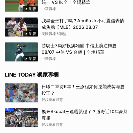
統一 VS 味全｜全場精華
影音
中華職棒
我轟全壘打了嗎？Acuña Jr.不可置信表情
成焦點【MLB】2026.08.07
影音
美國職棒大聯盟
勝騎士7局好投擒雄鷹 中信上演逆轉勝｜
08/07 中信 VS 台鋼｜全場精華
影音
中華職棒
LINE TODAY 獨家專欄
日職二軍待6年！王彥程如何逆襲成韓職勝
投王？
眼鏡哥看體育
換來Skubal三連霸就穩了？道奇近10年豪賭
真相
眼鏡哥看體育