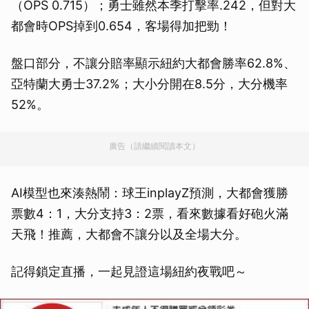
（OPS 0.715）；勇士雖然本季打擊率.242，但對大
都會時OPS掉到0.654，客場得加把勁！
盤口部分，不讓分賠率顯示紐約大都會勝率62.8%、
亞特蘭大勇士37.2%；大小分開在8.5分，大分機率
52%。
廣告（請繼續閱讀本文）
AI模型也來湊熱鬧：球王inplayZ預測，大都會獲勝
票數4：1，大分支持3：2票，看來數據看好砲火滿
天飛！推薦，大都會不讓分以及全場大分。
記得鎖定直播，一起見證這場紐約夜戰吧～