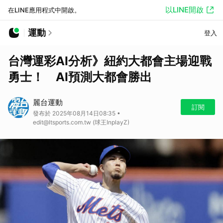
以LINE開啟
在LINE應用程式中開啟。
運動
登入
台灣運彩AI分析》紐約大都會主場迎戰
勇士！ AI預測大都會勝出
麗台運動
訂閱
發布於 2025年08月14日08:35 •
edit@ltsports.com.tw (球王InplayZ)