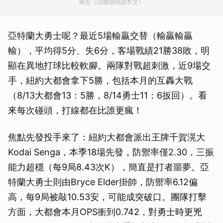
廣告（請繼續閱讀本文）
亞特蘭大勇士呢？最近5場輸贏交替（輸贏輸贏
輸），平均得5分、失6分，客場戰績21勝38敗，明
顯在異地打球比較軟腳。兩隊對戰超刺激，近9場交
手，紐約大都會拿下5勝，包括本月的互轟大戰
（8/13大都會13：5勝，8/14勇士11：6扳回）。看
來每次碰頭，打線都在比誰更瘋！
焦點先發投手來了：紐約大都會派出王牌千賀滉大
Kodai Senga，本季18場先發，防禦率僅2.30，三振
能力超穩（每9局8.43次K），簡直是打者噩夢。亞
特蘭大勇士則由Bryce Elder掛帥，防禦率6.12偏
高，每9局被敲10.53安，可能成突破口。團隊打擊
方面，大都會本月OPS衝到0.742，對勇士時更兇