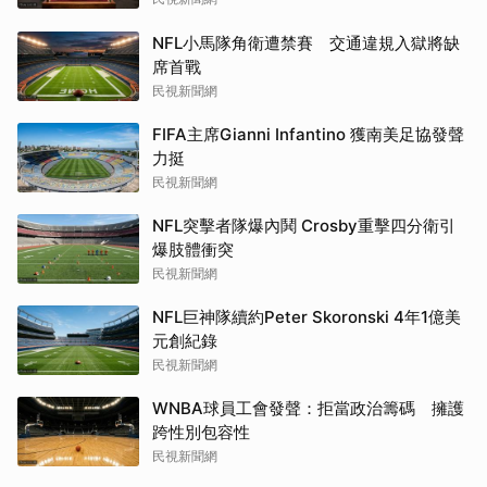
NFL小馬隊角衛遭禁賽 交通違規入獄將缺
席首戰
民視新聞網
FIFA主席Gianni Infantino 獲南美足協發聲
力挺
民視新聞網
NFL突擊者隊爆內鬨 Crosby重擊四分衛引
爆肢體衝突
民視新聞網
NFL巨神隊續約Peter Skoronski 4年1億美
元創紀錄
民視新聞網
WNBA球員工會發聲：拒當政治籌碼 擁護
跨性別包容性
民視新聞網