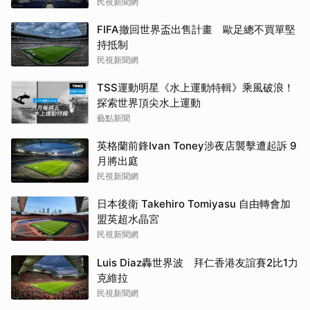
民視新聞網
FIFA撤回世界盃出售計畫 歐足總不買單堅
持抵制
民視新聞網
TSS運動明星《水上運動特輯》乘風破浪！
探索世界頂尖水上運動
藝點新聞
英格蘭前鋒Ivan Toney涉夜店襲擊遭起訴 9
月將出庭
民視新聞網
日本後衛 Takehiro Tomiyasu 自由轉會加
盟英超水晶宮
民視新聞網
Luis Diaz轟世界波 拜仁香港友誼賽2比1力
克維拉
民視新聞網