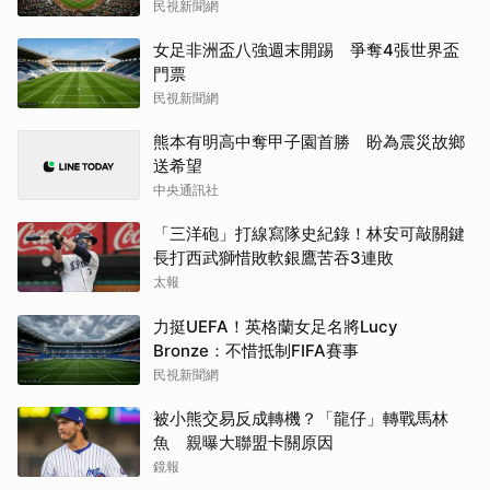
民視新聞網
女足非洲盃八強週末開踢 爭奪4張世界盃
門票
民視新聞網
熊本有明高中奪甲子園首勝 盼為震災故鄉
送希望
中央通訊社
「三洋砲」打線寫隊史紀錄！林安可敲關鍵
長打西武獅惜敗軟銀鷹苦吞3連敗
太報
力挺UEFA！英格蘭女足名將Lucy
Bronze：不惜抵制FIFA賽事
民視新聞網
被小熊交易反成轉機？「龍仔」轉戰馬林
魚 親曝大聯盟卡關原因
鏡報