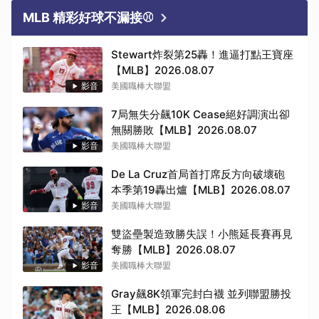
MLB 精彩好球不漏接⚾
Stewart炸裂第25轟！進逼打點王寶座
【MLB】2026.08.07
影音
美國職棒大聯盟
7局無失分飆10K Cease絕好調演出卻
無關勝敗【MLB】2026.08.07
影音
美國職棒大聯盟
取消
De La Cruz首局首打席反方向破壞砲
本季第19轟出爐【MLB】2026.08.07
影音
美國職棒大聯盟
雙盜壘製造致勝失誤！小熊延長賽再見
奪勝【MLB】2026.08.07
影音
美國職棒大聯盟
Gray飆8K領軍完封白襪 並列聯盟勝投
王【MLB】2026.08.06