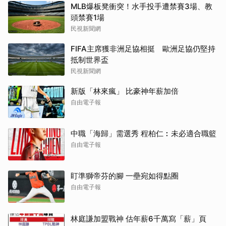
MLB爆板凳衝突！水手投手遭禁賽3場、教
頭禁賽1場
民視新聞網
FIFA主席獲非洲足協相挺 歐洲足協仍堅持
抵制世界盃
民視新聞網
新版「林來瘋」 比豪神年薪加倍
自由電子報
中職「海歸」需選秀 程柏仁︰未必適合職籃
自由電子報
盯準獅帝芬的腳 一壘宛如得點圈
自由電子報
林庭謙加盟戰神 估年薪6千萬寫「薪」頁