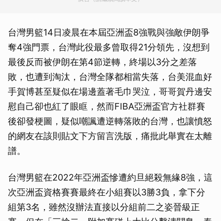
台灣男籃14日凌晨在本屆亞洲盃8強戰與強敵伊朗爭
奪4強門票，台灣此役最多曾取得21分領先，沒想到
最後反而被伊朗在第4節逆轉，終場以3分之差落
敗，也遭到淘汰，台灣全隊都相當失落，台美混血好
手賀博甚至疑似在場邊蓋著毛巾哭泣，哥哥賀丹邊安
慰自己卻也紅了眼眶，然而FIBA亞洲盃官方社群賽
後卻發梗圖，疑似嘲諷遭逆轉落敗的台灣，也讓憤怒
的網友在該則貼文下方留言洗版，痛批此舉實在太離
譜。
台灣男籃在2022年亞洲盃慘遭約旦絕殺無緣8強，這
次亞洲盃資格賽賽最終在小組賽以3勝3負，拿下分
組第3名，雖然沒辦法直接以分組前二之姿晉級正