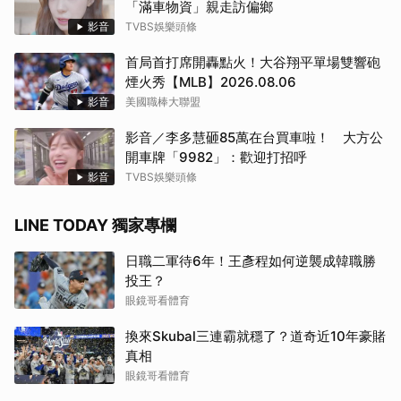
「滿車物資」親走訪偏鄉
影音
TVBS娛樂頭條
首局首打席開轟點火！大谷翔平單場雙響砲
煙火秀【MLB】2026.08.06
影音
美國職棒大聯盟
影音／李多慧砸85萬在台買車啦！ 大方公
開車牌「9982」：歡迎打招呼
影音
TVBS娛樂頭條
LINE TODAY 獨家專欄
日職二軍待6年！王彥程如何逆襲成韓職勝
投王？
眼鏡哥看體育
換來Skubal三連霸就穩了？道奇近10年豪賭
真相
眼鏡哥看體育