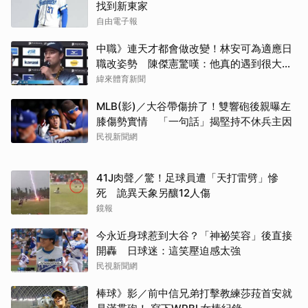
找到新東家
自由電子報
中職》連天才都會做改變！林安可為適應日
職改姿勢 陳傑憲驚嘆：他真的遇到很大挫
折
緯來體育新聞
MLB(影)／大谷帶傷拚了！雙響砲後親曝左
膝傷勢實情 「一句話」揭堅持不休兵主因
民視新聞網
41J肉聲／驚！足球員遭「天打雷劈」慘
死 詭異天象另釀12人傷
鏡報
今永近身球惹到大谷？「神祕笑容」後直接
開轟 日球迷：這笑壓迫感太強
民視新聞網
棒球》影／前中信兄弟打擊教練莎菈首安就