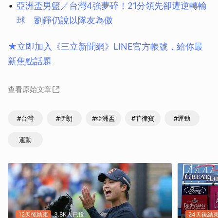
亞洲盃男籃／台灣4強夢碎！21分領先卻遭逆轉輸
球 劉錚仍說以隊友為傲
★立即加入《三立新聞網》LINE官方帳號，給你最
新焦點話題
查看原始文章
#台灣
#伊朗
#亞洲盃
#菲律賓
#運動
運動
12天後結束
3.8K人已投
24天後結