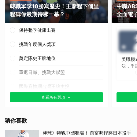
韓職單季10勝寫歷史！王彥程下個里
中職A
程碑你最期待哪一幕？
全面電
保持整季健康出賽
挑戰年度個人獎項
奠定隊史王牌地位
美職模
決，爭
重返日職、挑戰大聯盟
國際賽擔綱台灣王牌主投
查看所有選項
其他（歡迎貼文分享）
猜你喜歡
棒球》轉戰中國賽場！ 前富邦悍將日本投手