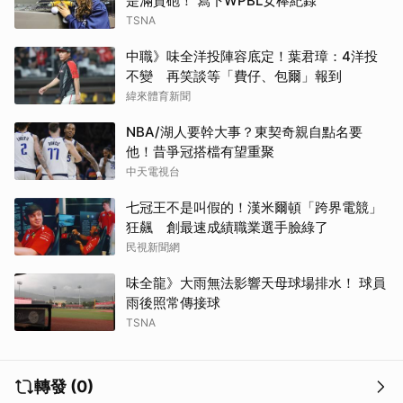
是滿貫砲！ 寫下WPBL女棒紀錄
TSNA
中職》味全洋投陣容底定！葉君璋：4洋投
不變 再笑談等「費仔、包爾」報到
緯來體育新聞
NBA/湖人要幹大事？東契奇親自點名要
他！昔爭冠搭檔有望重聚
中天電視台
七冠王不是叫假的！漢米爾頓「跨界電競」
狂飆 創最速成績職業選手臉綠了
民視新聞網
味全龍》大雨無法影響天母球場排水！ 球員
雨後照常傳接球
TSNA
轉發 (0)