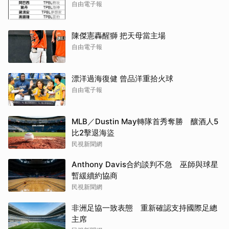
自由電子報
陳傑憲轟醒獅 把天母當主場
自由電子報
漂洋過海復健 曾品洋重拾火球
自由電子報
MLB／Dustin May轉隊首秀奪勝 釀酒人5
比2擊退海盜
民視新聞網
Anthony Davis合約談判不急 巫師與球星
暫緩續約協商
民視新聞網
非洲足協一致表態 重新確認支持國際足總
主席