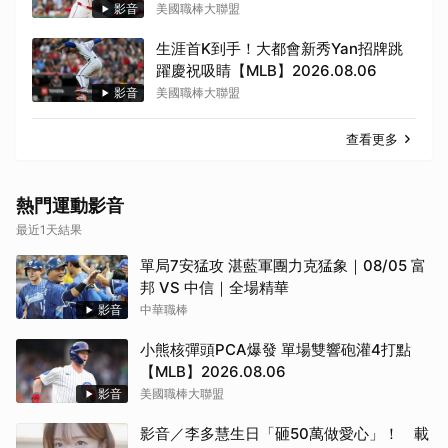
影音
美國職棒大聯盟
生涯首K到手！大都會新秀Yan招牌跳
躍慶祝吸睛【MLB】2026.08.06
影音
美國職棒大聯盟
查看更多
熱門運動影音
最近1天結果
單局7安猛攻 湛藍軍團力克猛象｜08/05 富
邦 VS 中信｜全場精華
影音
中華職棒
小熊核彈頭PCA爆發 單場雙響砲灌4打點
【MLB】2026.08.06
影音
美國職棒大聯盟
影音／李多慧生日「砸50萬做愛心」！ 載