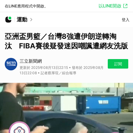
以LINE開啟
在LINE應用程式中開啟。
運動
登入
亞洲盃男籃／台灣8強遭伊朗逆轉淘
汰 FIBA賽後疑發迷因嘲諷遭網友洗版
三立新聞網
訂閱
更新於 2025年08月13日22:15 • 發布於 2025年08月
13日22:08 • 記者蔡厚瑄／綜合報導