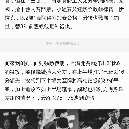
賽，但在「三搶二」附加賽碰上大比分擊潰關島、泰
國，搶下會內賽門票。小組賽又連續擊敗菲律賓、伊
拉克，以2勝1負取得附加賽資格，最後也戰勝了約
旦，替3年前遭絕殺順利復仇。
廣告（請繼續閱讀本文）
而來到8強，面對強敵伊朗，台灣開賽就打出21比6
的猛攻，隨後繼續擴大分差，在上半場打完已經以16
分領先，沒想到下半場禁區悍將高柏鎧提前犯滿畢
業，加上進攻不如上半場流暢，罰球也和對方有懸殊
差距的情況下，最終以75：78遭到逆轉。