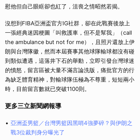
慰他但自己眼眶卻也紅了，沮喪之情昭然若揭。
沒想到FIBA亞洲盃官方IG社群，卻在此戰賽後放上
一張經典迷因梗圖「叫救護車，但不是幫我」（call
the ambulance but not for me），且照片還放上伊
朗與台灣隊徽，然而本屆賽事其他球隊輸球都沒有碰
到類似遭遇，這落井下石的舉動，立即引發台灣球迷
的憤怒，留言區被大量不滿言論洗版，痛批官方的行
為缺乏體育精神，對輸球隊伍極為不尊重，短短兩小
時，目前留言數就已突破1100則。
更多三立新聞網報導
亞洲盃男籃／台灣男籃因黑哨4強夢碎？與伊朗之
戰3位裁判身分曝光了