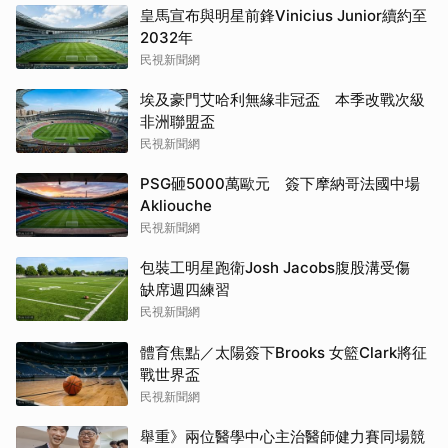
皇馬宣布與明星前鋒Vinicius Junior續約至
2032年
民視新聞網
埃及豪門艾哈利無緣非冠盃 本季改戰次級
非洲聯盟盃
民視新聞網
PSG砸5000萬歐元 簽下摩納哥法國中場
Akliouche
民視新聞網
包裝工明星跑衛Josh Jacobs腹股溝受傷
缺席週四練習
民視新聞網
體育焦點／太陽簽下Brooks 女籃Clark將征
戰世界盃
民視新聞網
舉重》兩位醫學中心主治醫師健力賽同場競