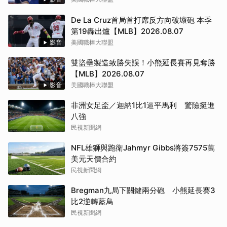
De La Cruz首局首打席反方向破壞砲 本季
第19轟出爐【MLB】2026.08.07
影音
美國職棒大聯盟
雙盜壘製造致勝失誤！小熊延長賽再見奪勝
【MLB】2026.08.07
影音
美國職棒大聯盟
非洲女足盃／迦納1比1逼平馬利 驚險挺進
八強
民視新聞網
NFL雄獅與跑衛Jahmyr Gibbs將簽7575萬
美元天價合約
民視新聞網
Bregman九局下關鍵兩分砲 小熊延長賽3
比2逆轉藍鳥
民視新聞網