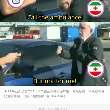
▲ FIBA亞洲盃官方IG，稍早在台灣男籃輸球後，突然發出一張疑似調侃
的迷因梗圖。（圖／翻攝自IG @FIBA Asia）
廣告（請繼續閱讀本文）