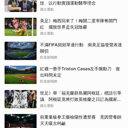
技 以行動實踐運動醫學理念
麗台運動
美足》梅西回來了！梅開二度率隊奪開門
紅 擺脫世界盃失冠陰霾
麗台運動
不滿FIFA頻頻單邊行動 南美足協發聲表達
關切
民視新聞網
紅襪一壘手Triston Casas左手腕動刀 復
出時間未定
民視新聞網
世足》舉「福克蘭群島屬阿根廷」標語引爭
議 阿根廷竟將打敗英格蘭之日訂為國家紀
念日
麗台運動
前重量級拳王藥檢陽性遭禁賽 竟因營養師
天天吸古柯鹼