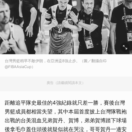
台灣男籃稍早不敵伊朗，在亞洲盃8強止步。（圖／翻攝自IG
@FIBAAsiaCup）
廣告（請繼續閱讀本文）
距離追平隊史最佳的4強紀錄就只差一勝，賽後台灣
男籃成員都相當失望，其中本屆首度披上台灣隊戰袍
出戰的台美混血兄弟賀丹、賀博，弟弟賀博踏下球場
後拿毛巾蓋住頭後就疑似就在哭泣，哥哥賀丹一邊安