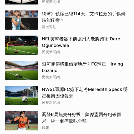
民視新聞網
網球》缺席已經114天 艾卡拉茲的手傷何
時能痊癒？
麗台運動
NFL突擊者簽下前德州人老將跑衛 Dare
Ogunbowale
民視新聞網
銀河隊傳將租借聖地牙哥FC球星 Hirving
Lozano
民視新聞網
NWSL哥譚FC簽下老將Meredith Speck 明
星後衛因傷報銷
民視新聞網
喬登6局無失分好投！陳傑憲兩分砲破僵
局 統一獅痛擊味全龍
鏡報