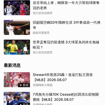
並非單純上車，轉隊第一年大力幫助球隊奪
冠的老將
我只想寫寫體育
回顧陽岱鋼20年職棒生涯 3件事成就一代傳
奇
眼鏡哥看體育
世界盃奪冠仍留遺憾 3大球星為何終生無緣
歐冠？
我只想寫寫體育
最新消息
Stewart炸裂第25轟！進逼打點王寶座
【MLB】2026.08.07
影音
美國職棒大聯盟
7局無失分飆10K Cease絕好調演出卻無關
勝敗【MLB】2026.08.07
影音
美國職棒大聯盟