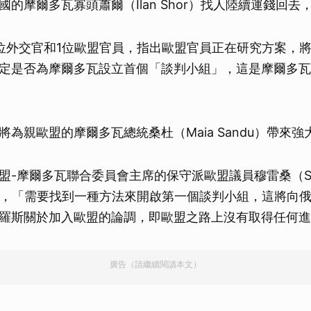
的摩爾多瓦寡頭蕭爾（Ilan Shor）找人陸續運錢回去
位外交官和1位歐盟官員，指出歐盟官員正在研究方案，
定是否為摩爾多瓦設立首個「談判小組」，這是摩爾多瓦
將為親歐盟的摩爾多瓦總統桑杜（Maia Sandu）帶來
-摩爾多瓦聯合委員會主席的保守派歐盟議員穆雷桑（Sieg
）表示，「需要找到一種方法來開啟第一個談判小組，這將向
羅斯關於加入歐盟的論調，即歐盟之路上沒有取得任何進
廣告（請繼續閱讀本文）