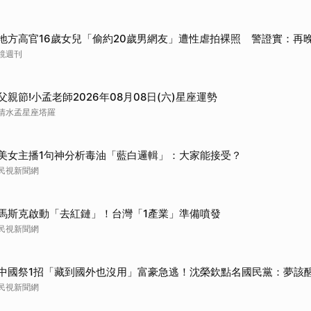
地方高官16歲女兒「偷約20歲男網友」遭性虐拍裸照 警證實：再
鏡週刊
父親節!小孟老師2026年08月08日(六)星座運勢
清水孟星座塔羅
美女主播1句神分析毒油「藍白邏輯」：大家能接受？
民視新聞網
馬斯克啟動「去紅鏈」！台灣「1產業」準備噴發
民視新聞網
中國祭1招「藏到國外也沒用」富豪急逃！沈榮欽點名國民黨：夢該
民視新聞網