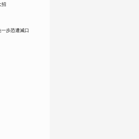
大招
晚一步恐遭滅口