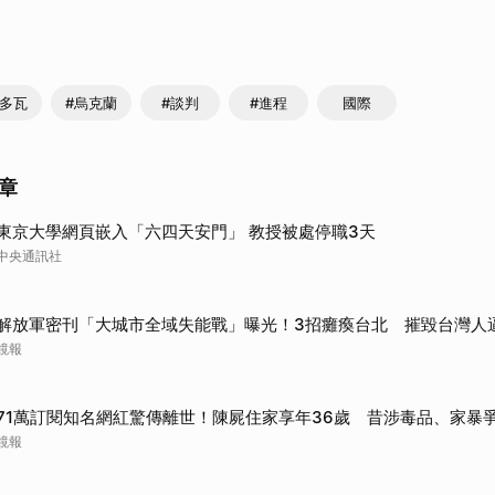
取消
爾多瓦
#烏克蘭
#談判
#進程
國際
章
東京大學網頁嵌入「六四天安門」 教授被處停職3天
中央通訊社
解放軍密刊「大城市全域失能戰」曝光！3招癱瘓台北 摧毀台灣人
鏡報
71萬訂閱知名網紅驚傳離世！陳屍住家享年36歲 昔涉毒品、家暴
鏡報