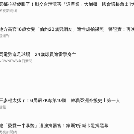
宏都拉斯傻眼了！斷交台灣竟害「這產業」大崩盤 國會議長急出1
民視新聞網
地方高官16歲女兒「偷約20歲男網友」遭性虐拍裸照 警證實：再
鏡週刊
閃電劈進足球場 24歲球員遭雷擊身亡
NOWNEWS今日新聞
王彥程太猛了！6局飆7K奪第10勝 韓職亞洲外援史上第一人
鏡報
他「愛愛一半暴斃」遭強摘器官！家屬1招喊卡驚揭黑幕
民視新聞網