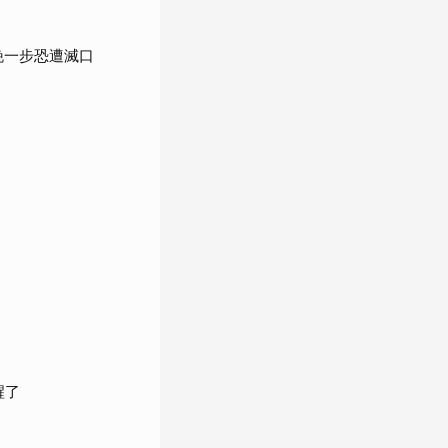
晚一步恐遭滅口
醒了