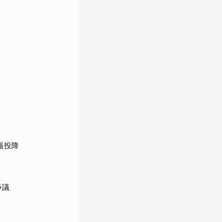
逼投降
爭議