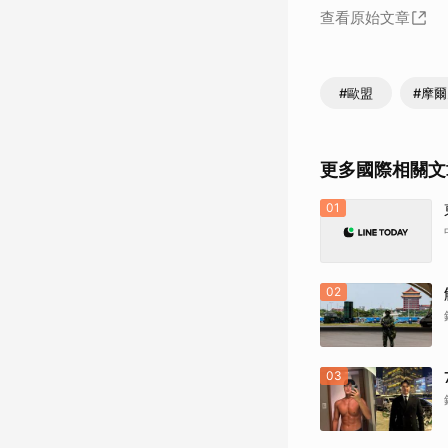
查看原始文章
#歐盟
#摩
更多國際相關文
01
02
03