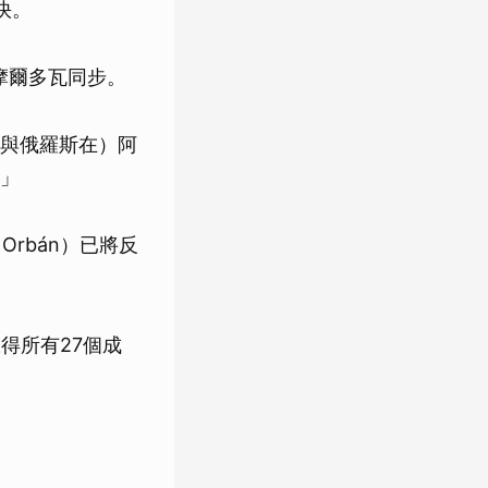
快。
摩爾多瓦同步。
與俄羅斯在）阿
」
Orbán）已將反
得所有27個成