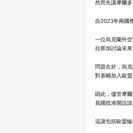
然而先讓摩爾多
自2023年兩
一位烏克蘭外交
拉斯加討論未來
問題在於，烏克蘭
對基輔加入歐盟
因此，儘管摩爾
員國批准開設談
這讓包括歐盟輪