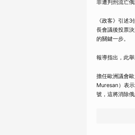
罪遭判刑流亡俄國
《政客》引述3
長會議後投票決
的關鍵一步。
報導指出，此舉
擔任歐洲議會歐盟
Muresan
號，這將消除俄