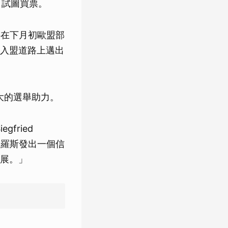
，試圖買票。
將在下月初歐盟部
入盟道路上邁出
強大的選舉助力。
fried
俄羅斯發出一個信
展。」