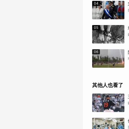
04
05
06
其他人也看了