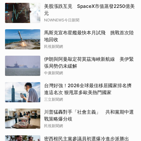
美股漲跌互見 SpaceX市值蒸發2250億美
元
NOWNEWS今日新聞
馬斯克宣布星艦最快本月試飛 挑戰首次陸
地回收
民視新聞網
伊朗與阿曼敲定荷莫茲海峽新航線 美伊緊
張局勢仍未緩解
中廣新聞網
台灣好強！2026全球最佳移居國家排名擠
進這名次 狠甩眾多歐美熱門國家
三立新聞網
川普猛轟對手「社會主義」 共和黨期中選
戰策略爆分歧
民視新聞網
密西根民主黨參議員初選爆冷進步派勝出