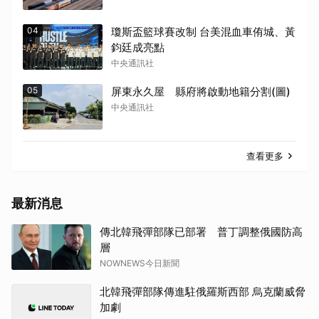
04
瓊斯盃籃球賽改制 台美混血車侑城、黃
鈞廷成亮點
中央通訊社
05
屏東永久屋 縣府將啟動地籍分割(圖)
中央通訊社
查看更多
最新消息
傳北韓飛彈部隊已部署 普丁調整俄國防高
層
NOWNEWS今日新聞
北韓飛彈部隊傳進駐俄羅斯西部 烏克蘭威脅
加劇