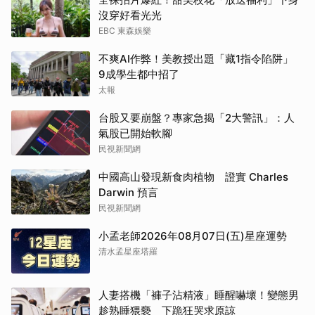
沒穿好看光光
EBC 東森娛樂
不爽AI作弊！美教授出題「藏1指令陷阱」
9成學生都中招了
太報
台股又要崩盤？專家急揭「2大警訊」：人
氣股已開始軟腳
民視新聞網
中國高山發現新食肉植物 證實 Charles
Darwin 預言
民視新聞網
小孟老師2026年08月07日(五)星座運勢
清水孟星座塔羅
人妻搭機「褲子沾精液」睡醒嚇壞！變態男
趁熟睡猥褻 下跪狂哭求原諒