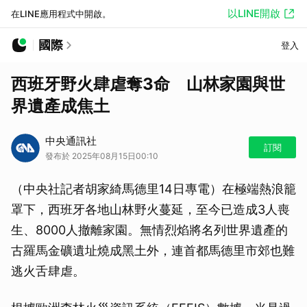
以LINE開啟
在LINE應用程式中開啟。
國際
登入
西班牙野火肆虐奪3命 山林家園與世
界遺產成焦土
中央通訊社
訂閱
發布於 2025年08月15日00:10
（中央社記者胡家綺馬德里14日專電）在極端熱浪籠
罩下，西班牙各地山林野火蔓延，至今已造成3人喪
生、8000人撤離家園。無情烈焰將名列世界遺產的
古羅馬金礦遺址燒成黑土外，連首都馬德里市郊也難
逃火舌肆虐。