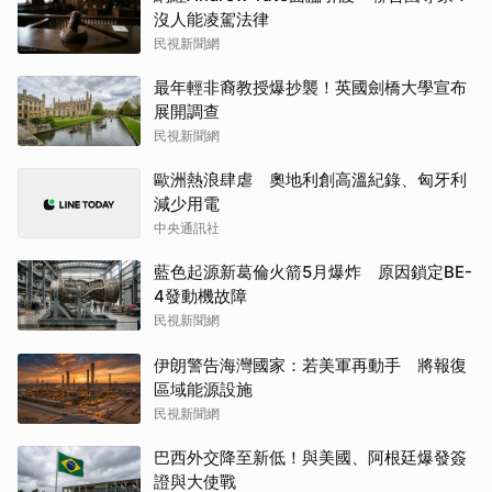
沒人能凌駕法律
民視新聞網
最年輕非裔教授爆抄襲！英國劍橋大學宣布
展開調查
民視新聞網
歐洲熱浪肆虐 奧地利創高溫紀錄、匈牙利
減少用電
中央通訊社
藍色起源新葛倫火箭5月爆炸 原因鎖定BE-
4發動機故障
民視新聞網
伊朗警告海灣國家：若美軍再動手 將報復
區域能源設施
民視新聞網
巴西外交降至新低！與美國、阿根廷爆發簽
證與大使戰