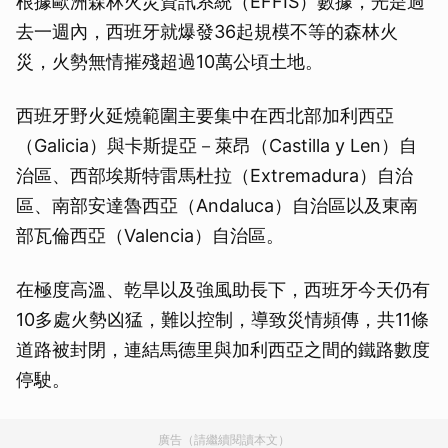
根據歐洲森林火災資訊系統（EFFIS）數據，光是過
去一週內，西班牙就爆發36起規模不等的森林火
災，火勢無情摧殘超過10萬公頃土地。
西班牙野火延燒範圍主要集中在西北部加利西亞
（Galicia）與卡斯提亞－萊昂（Castilla y Len）自
治區、西部埃斯特雷馬杜拉（Extremadura）自治
區、南部安達魯西亞（Andaluca）自治區以及東南
部瓦倫西亞（Valencia）自治區。
在極度高溫、乾旱以及強風助長下，西班牙今天仍有
10多處火勢凶猛，難以控制，導致災情頻傳，共11條
道路被封閉，連結馬德里與加利西亞之間的鐵路數度
停駛。
廣告（請繼續閱讀本文）