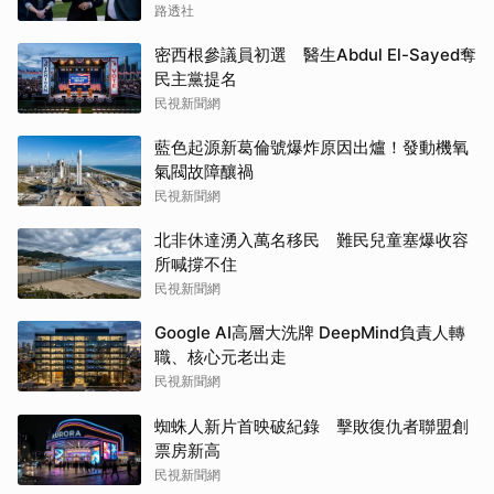
路透社
密西根參議員初選 醫生Abdul El-Sayed奪
民主黨提名
民視新聞網
藍色起源新葛倫號爆炸原因出爐！發動機氧
氣閥故障釀禍
民視新聞網
北非休達湧入萬名移民 難民兒童塞爆收容
所喊撐不住
民視新聞網
Google AI高層大洗牌 DeepMind負責人轉
職、核心元老出走
民視新聞網
蜘蛛人新片首映破紀錄 擊敗復仇者聯盟創
票房新高
民視新聞網