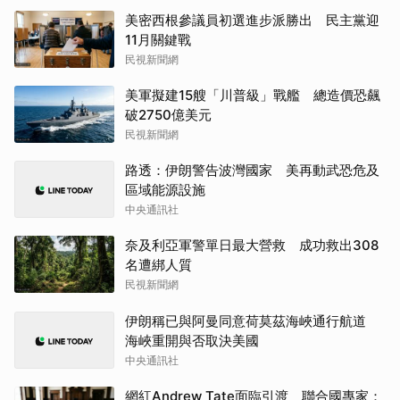
美密西根參議員初選進步派勝出 民主黨迎
11月關鍵戰
民視新聞網
美軍擬建15艘「川普級」戰艦 總造價恐飆
破2750億美元
民視新聞網
路透：伊朗警告波灣國家 美再動武恐危及
區域能源設施
中央通訊社
奈及利亞軍警單日最大營救 成功救出308
名遭綁人質
民視新聞網
伊朗稱已與阿曼同意荷莫茲海峽通行航道
海峽重開與否取決美國
中央通訊社
網紅Andrew Tate面臨引渡 聯合國專家：