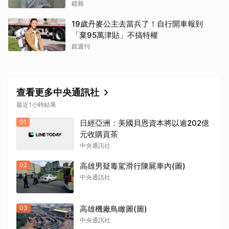
抗議
鏡報
19歲丹麥公主去當兵了！自行開車報到
「棄95萬津貼」不搞特權
鏡週刊
查看更多中央通訊社
最近1小時結果
01
日經亞洲：美國貝恩資本將以逾202億
元收購貢茶
中央通訊社
02
高雄男疑毒駕滑行陳屍車內(圖)
中央通訊社
03
高雄機廠鳥瞰圖(圖)
中央通訊社