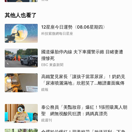
其他人也看了
12星座今日運勢〈08.06星期四〉
科技紫微網每日星座
國道爆胎停內線 夫下車擺警示錐 目睹妻遭
撞慘死
EBC 東森新聞
高鐵驚見家長「讓孩子當眾尿尿」！奶奶見
「尿液噴灑滿地」欣慰笑了…離譜畫面瘋傳
鏡報
泰公務員「美豔妝容」爆紅！1張照吸萬人朝
聖 網無視酸民狂讚：媽媽真漂亮
鏡週刊
全裸拍片爆紅！甜美校花「放送福利」下身