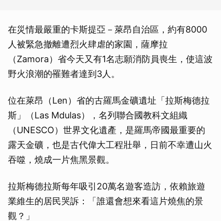
在災情最嚴重的卡斯提亞－萊昂自治區，約有8000
人被緊急撤離遭烈火肆虐的家園，薩摩拉
（Zamora）省今天又有1名志願消防員喪生，使這波
野火浪潮的罹難者達到3人。
位在萊昂（Len）省的古羅馬金礦遺址「拉斯梅德拉
斯」（Las Mdulas），名列聯合國教科文組織
（UNESCO）世界文化遺產，是羅馬帝國最重要的
露天金礦，也是古代偉大工程壯舉，日前不幸遭山火
吞噬，燒成一片焦黑景觀。
拉斯梅德拉斯每年吸引20萬名遊客造訪，依賴旅遊
業維生的居民哭訴：「誰還會想來看這片燒焦的景
觀？」