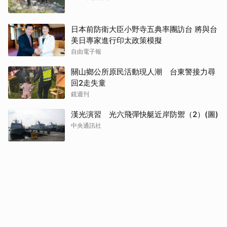
日本前防衛大臣小野寺五典率團訪台 將與台
美日專家進行印太政策模擬
自由電子報
關山鄉公所原民活動現人潮 台東警接力尋
回2走失童
鏡週刊
漢光演習 光六飛彈快艇近岸防禦（2）(圖)
中央通訊社