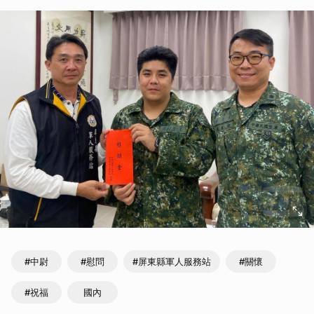
#中尉
#慰問
#屏東縣軍人服務站
#關懷
#祝福
國內