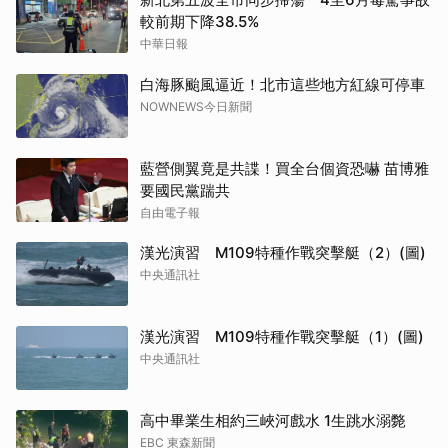
較前期下降38.5%
中華日報
白海豚颱風逼近！北市這些地方紅線可停車
NOWNEWS今日新聞
藍營側翼竟是共諜！買全台個資恐嚇 苗博雅
要國民黨踹共
自由電子報
漢光演習 M109特種作戰突擊艇（2）(圖)
中央通訊社
漢光演習 M109特種作戰突擊艇（1）(圖)
中央通訊社
高中畢業生相約三峽河戲水 1生跳水溺斃
EBC 東森新聞