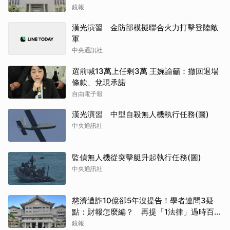
鏡報
漢光演習 金防部模擬聯合火力打擊登陸敵
軍
中央通訊社
選前喊13萬上任剩3萬 王婉諭籲：撤回退場
條款、兌現承諾
自由電子報
漢光演習 中型自殺無人機執行任務(圖)
中央通訊社
監偵無人機從突擊艇升起執行任務(圖)
中央通訊社
慈濟遭詐10億卻5年沒提告！學者連問3疑
點：財報怎麼編？ 再提「1法律」過時百年
管不了
鏡報