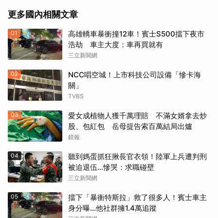
更多國內相關文章
01
高雄轎車暴衝撞12車！賓士S500擋下夜市
浩劫 車主大度：車再買就有
三立新聞網
02
NCC唱空城！上市科技公司設備「慘卡海
關」
TVBS
03
愛女成植物人獲千萬理賠 不滿女婿拿去炒
股、包紅包 岳母提告索百萬結局出爐
鏡報
04
聽到媽蛋抓狂揪長官衣領！陸軍上兵遭判刑
被迫退伍…慘哭：求職碰壁
三立新聞網
05
擋下「暴衝特斯拉」救了很多人！賓士車主
身分曝…他社群擁1.4萬追蹤