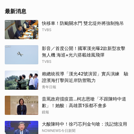
最新消息
快移車！防颱關水門 雙北堤外將強制拖吊
取消
TVBS
影音／首度公開！國軍漢光曝2款新型攻擊
無人機 海巡+光六搭載雄風飛彈
TVBS
賴總統視導「漢光42號演習」實兵演練 驗
證濱海打擊與近岸防禦戰力
青年日報
昔罵政府擋疫苗…柯志恩嗆「不跟陳時中道
歉」！她酸：高雄票1張都不會多
鏡報
大酸陳時中！徐巧芯列金句嗆：洗記憶沒用
NOWNEWS今日新聞