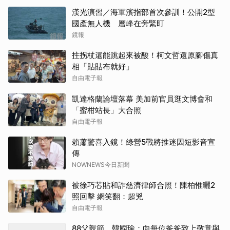
漢光演習／海軍濱指部首次參訓！公開2型
國產無人機 層峰在旁緊盯
鏡報
拄拐杖還能跳起來被酸！柯文哲還原腳傷真
相「貼貼布就好」
自由電子報
凱達格蘭論壇落幕 美加前官員逛文博會和
「蜜柑站長」大合照
自由電子報
賴蕭驚喜入鏡！綠營5戰將推迷因短影音宣
傳
NOWNEWS今日新聞
被徐巧芯貼和詐慈濟律師合照！陳柏惟曬2
照回擊 網笑翻：超兇
自由電子報
88父親節 韓國瑜：向每位爸爸致上敬意與