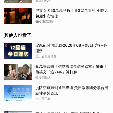
三立新聞網
06
屏東女欠50萬高利貸！遭3惡煞追討 小吃店
包廂多次性侵
EBC 東森新聞
其他人也看了
父親節!小孟老師2026年08月08日(六)星座
運勢
清水孟星座塔羅
蔣萬安昔喊「信慈濟還是信民進黨」翻車！
蔡英文「這21字」神打臉
民視新聞網
從防空避難到通訊降速 美日歐等國分享台灣
韌性演習資訊
自由電子報