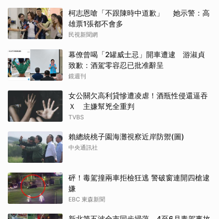
柯志恩嗆「不跟陳時中道歉」 她示警：高
雄票1張都不會多
民視新聞網
幕僚曾喝「2罐威士忌」開車遭逮 游淑貞
致歉：酒駕零容忍已批准辭呈
鏡週刊
女公關欠高利貸慘遭凌虐！酒瓶性侵還逼吞
Ｘ 主嫌幫兇全重判
TVBS
賴總統桃子園海灘視察近岸防禦(圖)
中央通訊社
砰！毒駕撞兩車拒檢狂逃 警破窗連開四槍逮
嫌
EBC 東森新聞
新北第五波全市同步掃蕩 4至6月毒駕事故