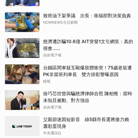
致癌油下架爭議 次長：衛福部對決策負責
NOWNEWS今日新聞
慈濟遭詐騙10.6億 AIT突發1文引網笑：真的
很會……
自由電子報
台鐵區間車疑互毆爆肢體衝突！75歲老翁遭
PK非當班列車長 雙方掛彩警曝原因
鏡報
徐巧芯控曾與騙慈濟律師合照 陳柏惟：當時
未知且被動、對方強迫
自由電子報
父親節迷因短影音 綠5縣市長選將接力賴
蕭彩蛋現身
中央通訊社