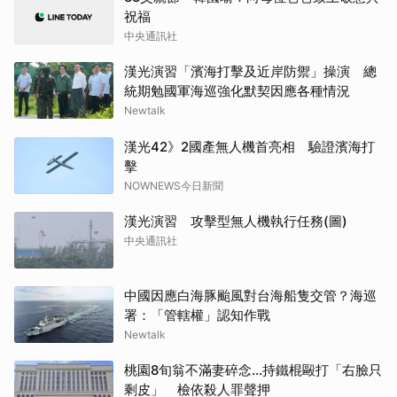
祝福
中央通訊社
漢光演習「濱海打擊及近岸防禦」操演 總
統期勉國軍海巡強化默契因應各種情況
Newtalk
漢光42》2國產無人機首亮相 驗證濱海打
擊
NOWNEWS今日新聞
漢光演習 攻擊型無人機執行任務(圖)
中央通訊社
中國因應白海豚颱風對台海船隻交管？海巡
署：「管轄權」認知作戰
Newtalk
桃園8旬翁不滿妻碎念…持鐵棍毆打「右臉只
剩皮」 檢依殺人罪聲押