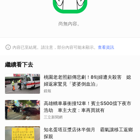
尚無內容。
內容已至結尾。請注意，部分內容可能未顯示。
查看資訊
繼續看下去
桃園老老照顧傳悲劇！8旬婦遭夫殺害 媳
婦返家驚見「婆婆倒血泊」
鏡報
高雄轎車暴衝撞12車！賓士S500擋下夜市
浩劫 車主大度：車再買就有
三立新聞網
知名蛋塔豆漿店休半個月 霸氣讓移工返鄉
探親