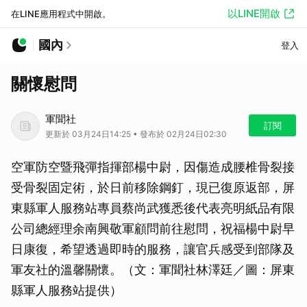
以LINE開啟
在LINE應用程式中開啟。
國內
登入
關懷慰問
軍聞社
訂閱
更新於 03月24日14:25 • 發布於 02月24日02:30
空軍防空暨飛彈指揮部楊中尉，因傷造成腰椎骨裂接
受骨裂固定術，於日前移除鋼釘，現已復原返部，屏
東縣軍人服務站專員蔡尚武獲悉後代表亮明紙品有限
公司總經理余南興敬軍顧問前往慰問，祝福楊中尉早
日康復，希望透過即時的服務，讓官兵感受到部隊及
軍友社的溫馨關懷。（文：軍聞社林澤廷／圖：屏東
縣軍人服務站提供）