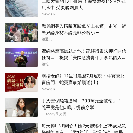
三峽大壩開13孔排洪 下游慘遭殃! 多省泡在
洪水中 受災範圍擴大
Newtalk
豔麗網美與情敵互毆低Ｖ上衣遭扯走光 網
民只論身材不論是非公審小三
鏡週刊
牽線慈濟高層就是他！跪拜證嚴法師打開信
任窗口 檢揭「美國慈濟青年」李易儒人脈
網絡
鏡報
雨揚老師》12生肖農曆7月運勢：牛寶寶財
喜臨門、蛇寶寶事業順遂(上)
Newtalk
丁柔安保險箱遭竊「700萬元全被偷」！
兇手竟是他...嘆：提前穿幫
ETtoday星光雲
每天傳LINE關心！她2天聯絡不上25歲兒急
搭機衝東京 「聽1句話」當場心碎...結局看