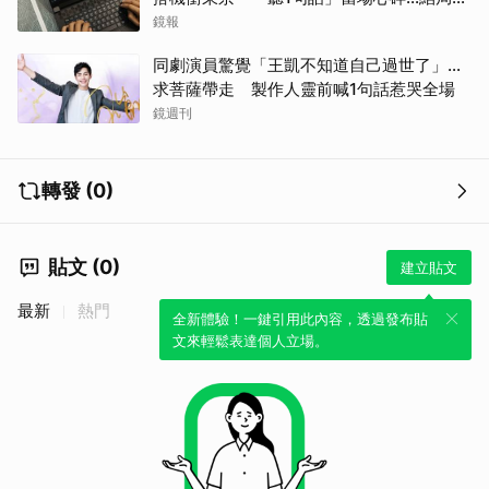
哭網
鏡報
同劇演員驚覺「王凱不知道自己過世了」...
求菩薩帶走 製作人靈前喊1句話惹哭全場
鏡週刊
轉發 (0)
貼文 (0)
建立貼文
最新
熱門
全新體驗！一鍵引用此內容，透過發布貼
文來輕鬆表達個人立場。