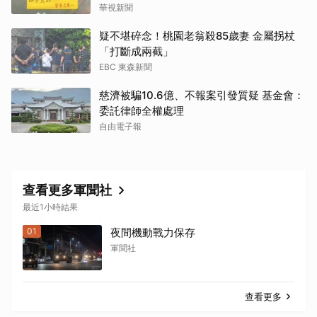
華視新聞
疑不堪碎念！桃園老翁殺85歲妻 金屬拐杖
「打斷成兩截」
EBC 東森新聞
慈濟被騙10.6億、不報案引發質疑 基金會：
委託律師全權處理
自由電子報
查看更多軍聞社
最近1小時結果
01
夜間機動戰力保存
軍聞社
查看更多