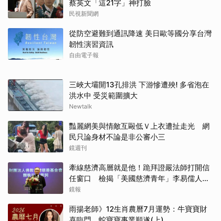
蔡英文「這21字」神打臉
民視新聞網
從防空避難到通訊降速 美日歐等國分享台灣
韌性演習資訊
自由電子報
三峽大壩開13孔排洪 下游慘遭殃! 多省泡在
洪水中 受災範圍擴大
Newtalk
豔麗網美與情敵互毆低Ｖ上衣遭扯走光 網
民只論身材不論是非公審小三
鏡週刊
牽線慈濟高層就是他！跪拜證嚴法師打開信
任窗口 檢揭「美國慈濟青年」李易儒人脈
網絡
鏡報
雨揚老師》12生肖農曆7月運勢：牛寶寶財
喜臨門、蛇寶寶事業順遂(上)