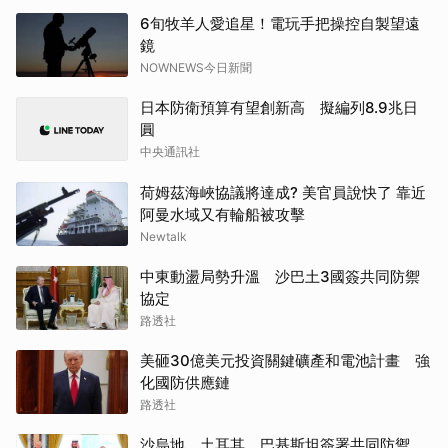
6旬牧羊人愛追星！電玩手把操控自製望遠
鏡
NOWNEWS今日新聞
日本防衛預算有望創新高 擬編列8.9兆日
圓
中央通訊社
荷姆茲海峽協議將達成? 美官員說快了 靠近
阿曼水域又有輪船被攻擊
Newtalk
中東動盪局勢升溫 沙巴土3國簽共同防禦
協定
路透社
美砸30億美元投資關鍵礦產和電池計畫 強
化國防供應鏈
路透社
沙烏地、土耳其、巴基斯坦簽署共同防禦