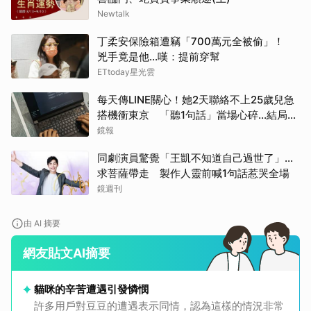
Newtalk
丁柔安保險箱遭竊「700萬元全被偷」！
兇手竟是他...嘆：提前穿幫
ETtoday星光雲
每天傳LINE關心！她2天聯絡不上25歲兒急
搭機衝東京 「聽1句話」當場心碎...結局看
哭網
鏡報
同劇演員驚覺「王凱不知道自己過世了」...
求菩薩帶走 製作人靈前喊1句話惹哭全場
鏡週刊
由 AI 摘要
網友貼文AI摘要
貓咪的辛苦遭遇引發憐憫
許多用戶對豆豆的遭遇表示同情，認為這樣的情況非常