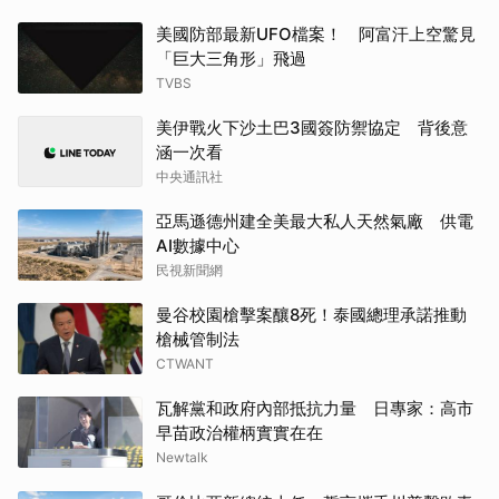
美國防部最新UFO檔案！ 阿富汗上空驚見
「巨大三角形」飛過
TVBS
美伊戰火下沙土巴3國簽防禦協定 背後意
涵一次看
中央通訊社
亞馬遜德州建全美最大私人天然氣廠 供電
AI數據中心
民視新聞網
曼谷校園槍擊案釀8死！泰國總理承諾推動
槍械管制法
CTWANT
瓦解黨和政府內部抵抗力量 日專家：高市
早苗政治權柄實實在在
Newtalk