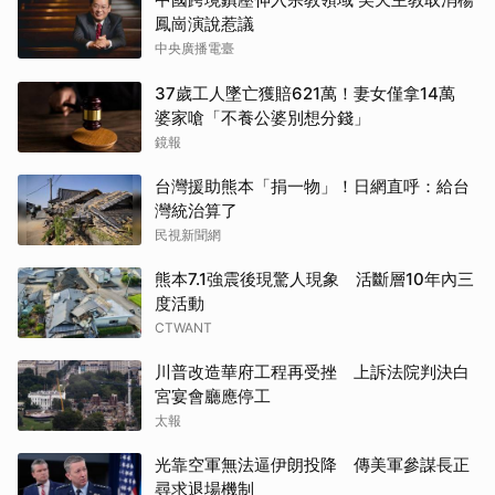
鳳崗演說惹議
中央廣播電臺
37歲工人墜亡獲賠621萬！妻女僅拿14萬
婆家嗆「不養公婆別想分錢」
鏡報
台灣援助熊本「捐一物」！日網直呼：給台
灣統治算了
民視新聞網
熊本7.1強震後現驚人現象 活斷層10年內三
度活動
CTWANT
川普改造華府工程再受挫 上訴法院判決白
宮宴會廳應停工
太報
光靠空軍無法逼伊朗投降 傳美軍參謀長正
尋求退場機制