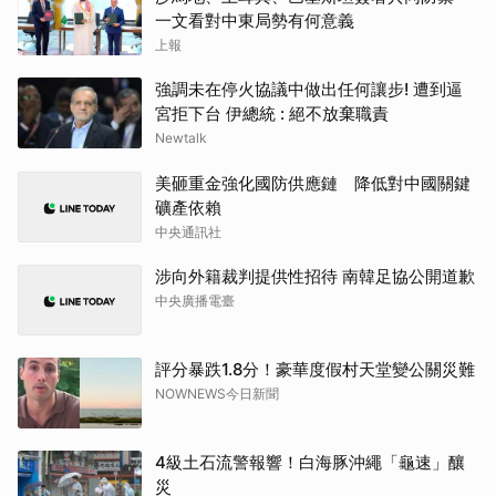
一文看對中東局勢有何意義
上報
強調未在停火協議中做出任何讓步! 遭到逼
宮拒下台 伊總統 : 絕不放棄職責
Newtalk
美砸重金強化國防供應鏈 降低對中國關鍵
礦產依賴
中央通訊社
涉向外籍裁判提供性招待 南韓足協公開道歉
中央廣播電臺
評分暴跌1.8分！豪華度假村天堂變公關災難
NOWNEWS今日新聞
4級土石流警報響！白海豚沖繩「龜速」釀
災