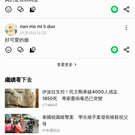
nan mo mi li duo
01月15日13:25
好可愛的臉
取消
查看更多
繼續看下去
伊波拉失控！民主剛果破4000人感染、
1850死 專家憂病毒恐已突變
CTWANT
泰國校園槍擊案 學生槍手案發前槍殺祖父
母
中央通訊社