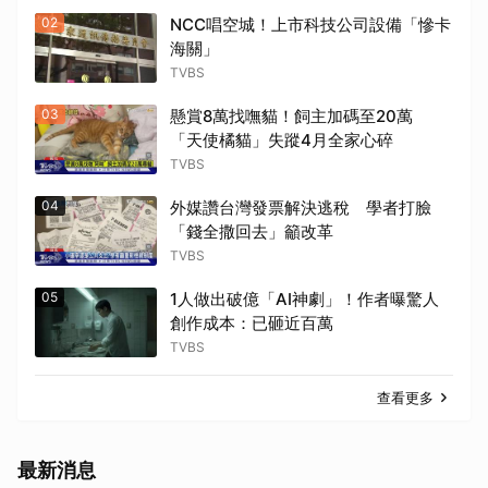
02
NCC唱空城！上市科技公司設備「慘卡
海關」
TVBS
03
懸賞8萬找嘸貓！飼主加碼至20萬
「天使橘貓」失蹤4月全家心碎
TVBS
04
外媒讚台灣發票解決逃稅 學者打臉
「錢全撒回去」籲改革
TVBS
05
1人做出破億「AI神劇」！作者曝驚人
創作成本：已砸近百萬
TVBS
查看更多
最新消息