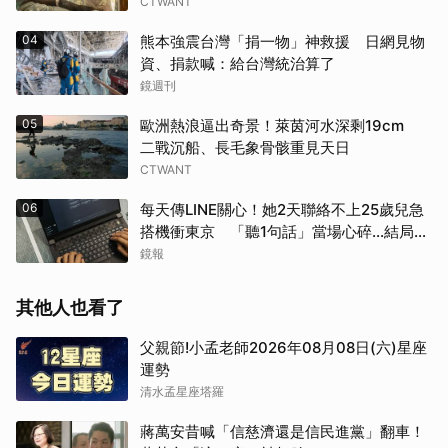
CTWANT
04
熊本強震台灣「捐一物」神救援 日網見物
資、捐款喊：給台灣統治算了
鏡週刊
05
歐洲熱浪逼出奇景！萊茵河水深剩19cm
二戰沉船、長毛象骨骸重見天日
CTWANT
06
每天傳LINE關心！她2天聯絡不上25歲兒急
搭機衝東京 「聽1句話」當場心碎...結局看
哭網
鏡報
其他人也看了
父親節!小孟老師2026年08月08日(六)星座
運勢
清水孟星座塔羅
蔣萬安昔喊「信慈濟還是信民進黨」翻車！