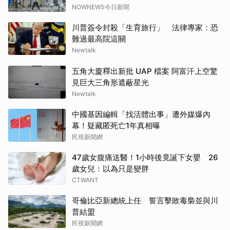
NOWNEWS今日新聞
川普簽令封殺「生育旅行」 法律專家：恐
難過最高院這關
Newtalk
五角大廈釋出新批 UAP 檔案 阿富汗上空驚
見巨大三角形遮蔽星光
Newtalk
中國基因編輯「找活體出事」遭外媒爆內
幕！疑藏匿死亡1年真相曝
民視新聞網
47歲女腹痛送醫！1小時後竟誕下女嬰 26
歲女兒：以為只是變胖
CTWANT
哥倫比亞新總統上任 誓言擊敗毒梟並與川
普結盟
民視新聞網