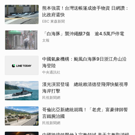
熊本強震！台灣送帳篷成搶手物資 日網讚：
比政府還快
EBC 東森新聞
「白海豚」襲沖繩釀7傷 逾4.5萬戶停電
太報
中國氣象機構：颱風白海豚9日浙江舟山沿
海登陸
中央通訊社
漢光演習登場 總統賴清德登飛彈快艇視導
海岸打擊
民視新聞網
哥倫比亞新總統就職！「老虎」富豪律師誓
言鐵腕治國
民視新聞網
中國跨境鎮壓伸入宗教領域 美天主教取消楊