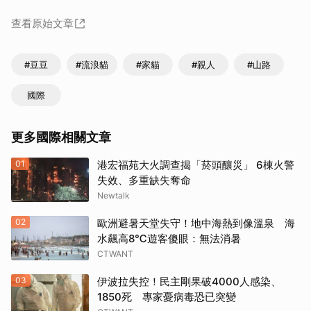
查看原始文章
#豆豆
#流浪貓
#家貓
#親人
#山路
國際
更多國際相關文章
01
港宏福苑大火調查揭「菸頭釀災」 6棟火警
失效、多重缺失奪命
Newtalk
02
歐洲避暑天堂失守！地中海熱到像溫泉 海
水飆高8℃遊客傻眼：無法消暑
CTWANT
03
伊波拉失控！民主剛果破4000人感染、
1850死 專家憂病毒恐已突變