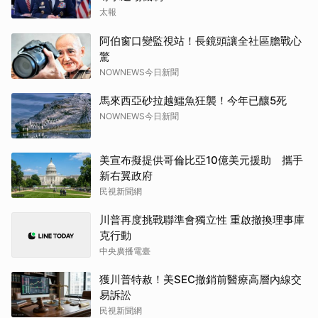
太報
阿伯窗口變監視站！長鏡頭讓全社區膽戰心
驚
NOWNEWS今日新聞
馬來西亞砂拉越鱷魚狂襲！今年已釀5死
NOWNEWS今日新聞
美宣布擬提供哥倫比亞10億美元援助 攜手
新右翼政府
民視新聞網
川普再度挑戰聯準會獨立性 重啟撤換理事庫
克行動
中央廣播電臺
獲川普特赦！美SEC撤銷前醫療高層內線交
易訴訟
民視新聞網