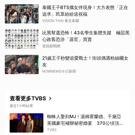
泰國王子BTS攜女伴現身！大方表態「正在
追求」民眾紛紛送祝福
VISION THAI 看見泰國
比黑幫還恐怖！43名學生集體失蹤 極惡黑
心政客恐涉「器官」買賣
壹蘋新聞網
21歲王子秒變追愛戰士！街頭偶遇粉絲曬女
友
NOWNEWS今日新聞
查看更多TVBS
最近1小時結果
01
蜘蛛人娶到MJ！湯姆霍蘭德、千黛亞
英國豪宅補辦秘密婚宴 370公頃頂級
莊園派對曝光
TVBS