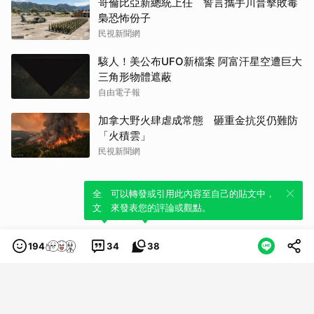
哥倫比亞新總統上任 誓言攜手川普擊敗毒
梟恐怖份子
民視新聞網
駭人！美公布UFO新檔案 阿富汗星空遭巨大
三角形物體遮蔽
自由電子報
加拿大野火肆虐成常態 砸重金抗災仍難防
「火積雲」
民視新聞網
全新體驗！一鍵引用此內容，透過發布貼
可以轉發或引用此內容至自己的貼文中，
文來輕鬆表達個人立場。
來發表您的評論或觀點。
194
34
38
類別
服務條款
隱私權政策
服務聲明