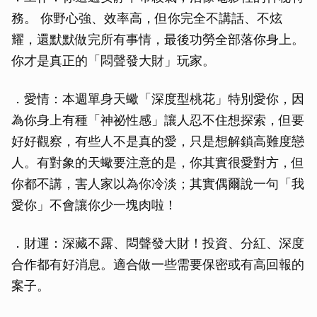
取消
務。 你野心強、效率高，但你完全不講話、不炫
耀，還默默做完所有事情，最後功勞全部落你身上。
你才是真正的「悶聲發大財」玩家。
．愛情：本週單身天蠍「深度型桃花」特別愛你，因
為你身上有種「神祕性感」讓人忍不住想探索，但要
好好觀察，有些人不是真的愛，只是想解鎖高難度戀
人。有對象的天蠍要注意的是，你其實很愛對方，但
你都不講，害人家以為你冷淡；其實偶爾說一句「我
愛你」不會讓你少一塊肉啦！
．財運：深藏不露、悶聲發大財！投資、分紅、深度
合作都有好消息。適合做一些需要保密或有高回報的
案子。