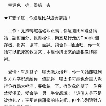
．幸運色：棕、墨綠、杏
★♊雙子座：你這週比AI還會講話！
．工作：見風轉舵嘴砲即正義，你這週比AI還會講
話，話術滿分、反應極快，簡直是行走的Google翻
譯機。提案、協商、面試、談合作─通通旺。你一句
話可以把死案救回來，本週你講出來的話很像降頭
術。
．愛情：單身雙子，聊天魅力爆炸，你一句話能聊到
對方八字都想給你；但記得，聊太多可能也會讓人覺
得你有點太輕浮，要收斂一下。有對象的雙子，你突
然變溫柔、變會哄，另一半會想說：「這個人是不是
被掉包？」享受這個甜蜜的時刻吧，但小心別讓對方