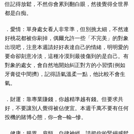
但記得放鬆，不然你會累到翻白眼，然後覺得全世界
都是白痴。
．愛情：單身處女看人非常準，但別挑太細，不然連
好桃花都被你刷掉，偶爾允許一些「不完美」的對象
出現吧，注意本週請好好表達自己的情緒，明明愛的
要命卻刻意冷淡，這種冷漠到最後傷到的是自己。有
對象的處女，會自然地開始糾正對方的小習慣(例如
牙膏從中間擠)，記得語氣溫柔一點，他比較不會生
氣。
．財運：靠專業賺錢，你越精準越有錢。但要求共
好，不要讓別人覺得被佔便宜。本週千萬不要有任何
投機的賭博心態，你─會─輸─慘。
．健康：腸胃、肩頸、自律神經，請把你的緊繃感鬆