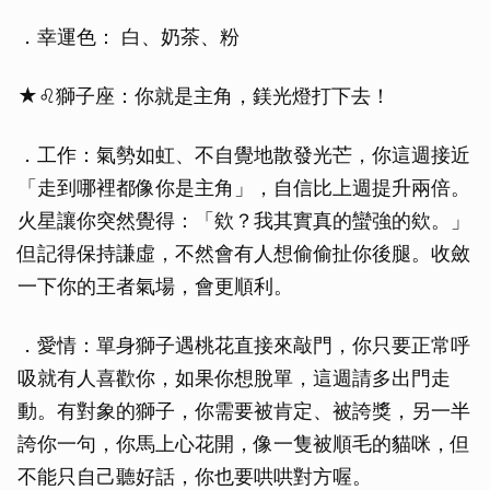
．幸運色： 白、奶茶、粉
★♌獅子座：你就是主角，鎂光燈打下去！
．工作：氣勢如虹、不自覺地散發光芒，你這週接近
「走到哪裡都像你是主角」，自信比上週提升兩倍。
火星讓你突然覺得：「欸？我其實真的蠻強的欸。」
但記得保持謙虛，不然會有人想偷偷扯你後腿。收斂
一下你的王者氣場，會更順利。
．愛情：單身獅子遇桃花直接來敲門，你只要正常呼
吸就有人喜歡你，如果你想脫單，這週請多出門走
動。有對象的獅子，你需要被肯定、被誇獎，另一半
誇你一句，你馬上心花開，像一隻被順毛的貓咪，但
不能只自己聽好話，你也要哄哄對方喔。