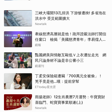
三峽大壩開13孔排洪 下游慘遭殃! 多省泡在
洪水中 受災範圍擴大
Newtalk
牽線慈濟高層就是他！跪拜證嚴法師打開信
任窗口 檢揭「美國慈濟青年」李易儒人脈
網絡
鏡報
豔麗網美與情敵互毆低Ｖ上衣遭扯走光 網
民只論身材不論是非公審小三
鏡週刊
丁柔安保險箱遭竊「700萬元全被偷」！
兇手竟是他...嘆：提前穿幫
ETtoday星光雲
雨揚老師》12生肖農曆7月運勢：牛寶寶財
喜臨門、蛇寶寶事業順遂(上)
Newtalk