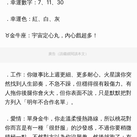
．幸運數字：7、11、30
．幸運色：紅、白、灰
♉金牛座：宇宙定心丸，內心戲超多！
廣告（請繼續閱讀本文）
．工作：你做事比上週更細、更多耐心。火星讓你突
然找到人生節奏，不急不躁，但穩得很有殺傷力。有
人拖你後腿你會火大，但你表面不說，只是默默把對
方列入「明年不合作名單」。
．愛情：單身金牛，你走溫柔慢熱路線，所以桃花對
你而言是有一種「很舒服」的沙發感，不過你要稍微
積極一點，不然對方以為你沒興趣，然後就跑了；有