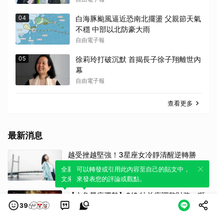
04
白海豚颱風逼近恐南北擺盪 父親節天氣
不穩 中部以北防豪大雨
自由電子報
05
徐莉玲打破沉默 首揭長子徐子翔離世內
幕
自由電子報
查看更多
最新消息
越受挫越堅強！3星座女冷靜清醒逆轉勝
忍辱負重等待時機翻盤
全新體驗！一鍵引用此內容，透過發布貼
可以轉發或引用此內容至自己的貼文中，
Styletc
文來輕鬆表達個人立場。
來發表您的評論或觀點。
【火象星座運勢】8/8 牡羊座調整財務、獅
39
子座勇於創新、射手座效率增加
太報