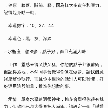
．健康：膝蓋、關節、腰，因為扛太多責任和壓力。
記得起身動一動。
．幸運數字：10、27、44
．幸運色：黑、灰、深綠
♒水瓶座：想法多，點子好，而且充滿人味！
．工作：靈感來得又快又猛。你想的點子都很前衛，
但記得落地，不然同事會覺得你像在做夢。請找個魔
羯座幫你執行。而且你本週說的話別人可以秒懂，好
好運用這股能量，推進你想做的事。
．愛情：單身水瓶這週很神秘，桃花會覺得你很有魅
力，但你回訊息太慢會把人嚇跑，請設定一個「戀愛