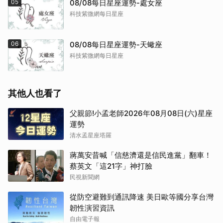
05
08/08每日星座運勢-處女座
科技紫微網每日星座
06
08/08每日星座運勢-天蠍座
科技紫微網每日星座
其他人也看了
父親節!小孟老師2026年08月08日(六)星座
運勢
清水孟星座塔羅
蔣萬安昔喊「信慈濟還是信民進黨」翻車！
蔡英文「這21字」神打臉
民視新聞網
從防空避難到通訊降速 美日歐等國分享台灣
韌性演習資訊
自由電子報