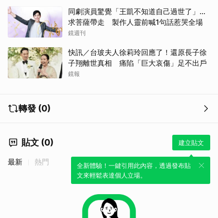
同劇演員驚覺「王凱不知道自己過世了」...
求菩薩帶走 製作人靈前喊1句話惹哭全場
鏡週刊
快訊／台玻夫人徐莉玲回應了！還原長子徐
子翔離世真相 痛陷「巨大哀傷」足不出戶
鏡報
轉發 (0)
貼文 (0)
建立貼文
最新
熱門
全新體驗！一鍵引用此內容，透過發布貼
文來輕鬆表達個人立場。