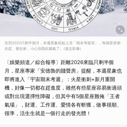
告別2025只剩半個月，本週星象宛如上演「期末考複習」，每個星座都
在趕、都在衝，小心別因此爆氣了。(達志影像)
〔娛樂頻道／綜合報導〕距離2026來臨只剩半個
月，星座專家「安德魯的賤聲房」提醒，本週星象也
即將進入「宇宙期末考週」：火星衝刺+新月重開
機，好像一切都在趕進度，雖然有些星座容易衝過頭
或對出現選擇性障礙，但其中有5個星座難掩「王者
氣場」，財運、工作運、愛情各有斬獲，做事很順、
很準，活生生就是一個行走的發光體！