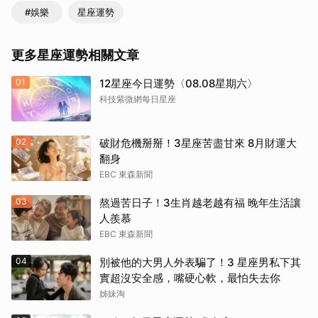
#娛樂
星座運勢
更多星座運勢相關文章
01
12星座今日運勢〈08.08星期六〉
科技紫微網每日星座
02
破財危機掰掰！3星座苦盡甘來 8月財運大
翻身
EBC 東森新聞
03
熬過苦日子！3生肖越老越有福 晚年生活讓
人羨慕
EBC 東森新聞
04
別被他的大男人外表騙了！3 星座男私下其
實超沒安全感，嘴硬心軟，最怕失去你
姊妹淘