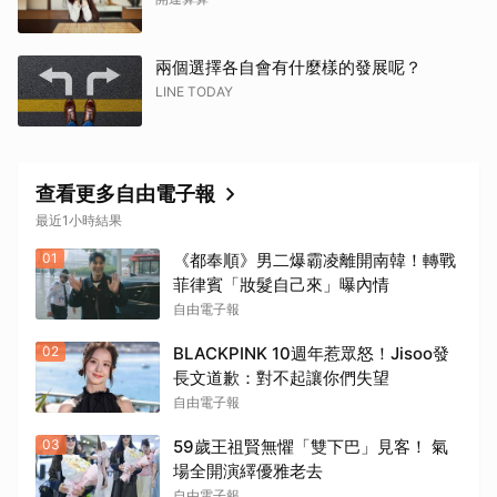
兩個選擇各自會有什麼樣的發展呢？
LINE TODAY
查看更多自由電子報
最近1小時結果
01
《都奉順》男二爆霸凌離開南韓！轉戰
菲律賓「妝髮自己來」曝內情
自由電子報
02
BLACKPINK 10週年惹眾怒！Jisoo發
長文道歉：對不起讓你們失望
自由電子報
03
59歲王祖賢無懼「雙下巴」見客！ 氣
場全開演繹優雅老去
自由電子報