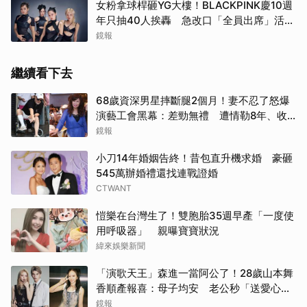
女粉拿球桿砸YG大樓！BLACKPINK慶10週
年只抽40人挨轟 急改口「全員出席」活動
場地曝光了
鏡報
繼續看下去
68歲資深男星摔斷腿2個月！妻不忍了怒爆
演藝工會黑幕：差勁無禮 遭情勒8年、收
二手探病禮
鏡報
小刀14年婚姻告終！昔包直升機求婚 豪砸
545萬辦婚禮還找連戰證婚
CTWANT
愷樂在台灣生了！雙胞胎35週早產「一度使
用呼吸器」 親曝寶寶狀況
緯來娛樂新聞
「演歌天王」森進一當阿公了！28歲山本舞
香順產報喜：母子均安 老公秒「送愛心」
閃炸
鏡報