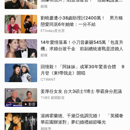
她是文盲我也喜歡！
鏡報
劉曉慶遭小38歲助理討2400萬！ 男方稱
戀愛同居6年她嗆：一分不給
ETtoday星光雲
14年愛情落幕！小刀昔豪砸545萬「包直升
機」求婚台玻千金 前副總統連戰是證婚人
鏡報
回憶殺！「阿妹妹」成軍30年驚喜合體 9
月登《東!帶我走》開唱
CTWANT
姜厚任女友 台大3碩士1博士 學霸身分惹議
TVBS 新聞影音
影音
湯姆霍蘭德、千黛亞低調完婚！ 「英國奢
華莊園辦派對」夢幻婚禮細節曝光
姊妹淘