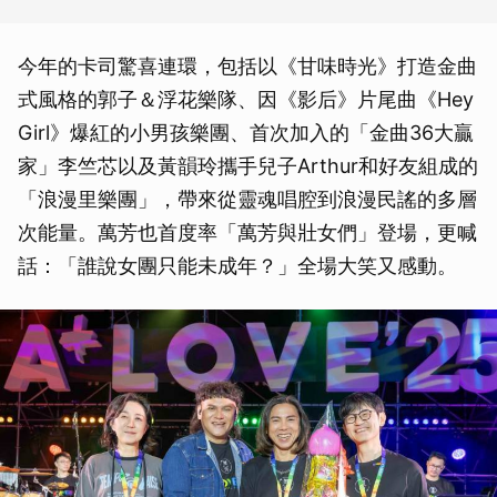
今年的卡司驚喜連環，包括以《甘味時光》打造金曲
式風格的郭子＆浮花樂隊、因《影后》片尾曲《Hey
Girl》爆紅的小男孩樂團、首次加入的「金曲36大贏
家」李竺芯以及黃韻玲攜手兒子Arthur和好友組成的
「浪漫里樂團」，帶來從靈魂唱腔到浪漫民謠的多層
次能量。萬芳也首度率「萬芳與壯女們」登場，更喊
話：「誰說女團只能未成年？」全場大笑又感動。