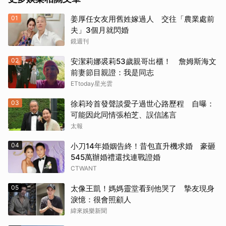
01
姜厚任女友用舊姓嫁過人 交往「農業處前
夫」3個月就閃婚
鏡週刊
02
安潔莉娜裘莉53歲親哥出櫃！ 詹姆斯海文
前妻節目親證：我是同志
ETtoday星光雲
03
徐莉玲首發聲談愛子過世心路歷程 自曝：
可能因此同情張柏芝、誤信謠言
太報
04
小刀14年婚姻告終！昔包直升機求婚 豪砸
545萬辦婚禮還找連戰證婚
CTWANT
05
太像王凱！媽媽靈堂看到他哭了 摯友現身
淚憶：很會照顧人
緯來娛樂新聞