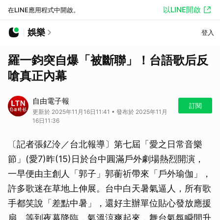
以LINE開啟
在LINE應用程式中開啟。
娛樂
登入
羅一鈞突自爆「被斷聯」！台語歌后反
嗆真正內幕
自由電子報
訂閱
更新於 2025年11月16日11:41 • 發布於 2025年11月
16日11:36
〔記者張釔泠／台北報導〕第七屆「愛之日常音樂
節」(愛7)昨(15)日於台中圓滿戶外劇場熱烈開演，
一早便由主創人「郭子」郭蘅祈帶來「戶外瑜伽」，
許多歌迷在草地上伸展。台中白天暑氣逼人，所有歌
手都笑說「差點中暑」，還好主辦單位貼心發放應援
扇，等到夜幕降臨，氣溫涼爽起來，舞台氣氛瞬間升