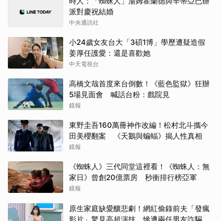
時人：「蜘蛛人」湯姆霍蘭德與辛蒂亞已辦
派對慶祝結婚
中央通訊社
小24歲女友台大「3碩1博」學歷遭疑造假
姜厚任護愛：還是喜歡她
中天電視台
高橋文哉首度來台倒數！《藍色監獄》狂辦
5場見面會 喊話台粉：戲院見
鏡報
東野圭吾160萬冊神作改編！松村北斗攜今
田美櫻翻案 《天鵝與蝙蝠》揭人性真相
鏡報
《蜘蛛人》三代同堂這裡看！《蜘蛛人：無
家日》曾創20億票房 秒衝排行榜亞軍
鏡報
原生家庭缺愛釀悲劇！網紅偷錄前夫「發瘋
影片」驚見高超演技 慘遭兩任男友詐騙