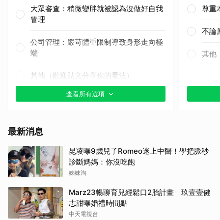
大眾審查：稍微變胖就被認為沒做好自我
尊重
管理
不論
公司管理：嚴苛體重限制導致身形走向極
端
其他
其他（歡迎貼文分享你的看法）
查看所有選項
最新消息
昆凌曝9歲兒子Romeo迷上中醫！學把脈秒
診斷媽媽：你沒吃飽
姊妹淘
Marz23暢聊育兒經鬆口2胎計畫 玖壹壹健
志甜曝婚禮時間點
中天電視台