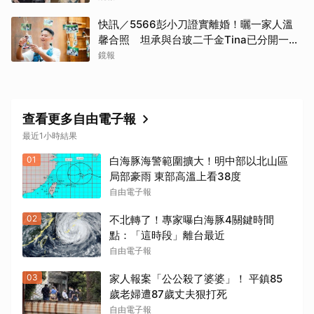
快訊／5566彭小刀證實離婚！曬一家人溫
馨合照 坦承與台玻二千金Tina已分開一段
時間
鏡報
查看更多自由電子報
最近1小時結果
01
白海豚海警範圍擴大！明中部以北山區
局部豪雨 東部高溫上看38度
自由電子報
02
不北轉了！專家曝白海豚4關鍵時間
點：「這時段」離台最近
自由電子報
03
家人報案「公公殺了婆婆」！ 平鎮85
歲老婦遭87歲丈夫狠打死
自由電子報