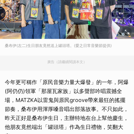
桑布伊(左二)生日朋友竟然送上罐頭塔。(愛之日常音樂節提供)
廣告（請繼續閱讀本文）
今年更可稱作「原民音樂力量大爆發」的一年，阿爆
(阿仍仍)領軍「那屋瓦家族」以多聲部吟唱震撼全
場，MATZKA以雷鬼與原民groove帶來最狂的搖擺
節奏，桑布伊用渾厚嗓音唱出部落故事。不只如此，
昨天正好是桑布伊生日，主辦特地在台上幫他慶生，
他朋友竟然端出「罐頭塔」作為生日禮物，笑翻大