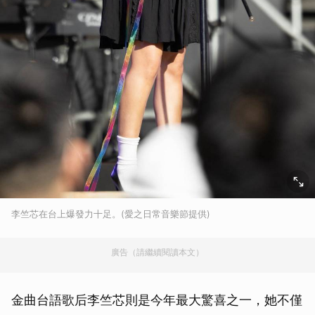
李竺芯在台上爆發力十足。(愛之日常音樂節提供)
廣告（請繼續閱讀本文）
金曲台語歌后李竺芯則是今年最大驚喜之一，她不僅