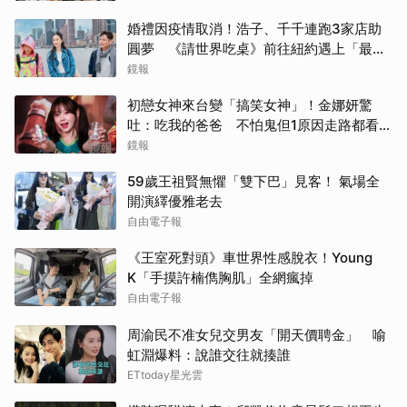
婚禮因疫情取消！浩子、千千連跑3家店助
圓夢 《請世界吃桌》前往紐約遇上「最多
限制」
鏡報
初戀女神來台變「搞笑女神」！金娜妍驚
吐：吃我的爸爸 不怕鬼但1原因走路都看地
上
鏡報
59歲王祖賢無懼「雙下巴」見客！ 氣場全
開演繹優雅老去
自由電子報
《王室死對頭》車世界性感脫衣！Young
K「手摸許楠儁胸肌」全網瘋掉
自由電子報
周渝民不准女兒交男友「開天價聘金」 喻
虹淵爆料：說誰交往就揍誰
ETtoday星光雲