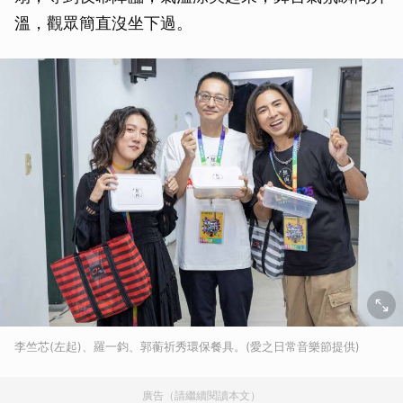
溫，觀眾簡直沒坐下過。
李竺芯(左起)、羅一鈞、郭蘅祈秀環保餐具。(愛之日常音樂節提供)
廣告（請繼續閱讀本文）