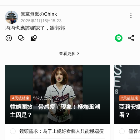
無黨無派のChink
2025年11月16日15:23
均均也應該確認了，跟郭郭
查看更多
4天後結束
562人已投
2天後結束
韓娛圈掀「骨感瘦」現象！極端風潮
亞莉安
主因是？
看？
鏡頭需求：為了上鏡好看藝人只能極端瘦
儘管