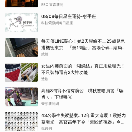
EBC 東森新聞
08/08每日星座運勢-射手座
科技紫微網每日星座
每天傳LINE關心！她2天聯絡不上25歲兒急
搭機衝東京 「聽1句話」當場心碎...結局看
哭網
鏡報
女生內褲前面的「蝴蝶結」真正用途曝光！
不只裝飾還有2大神功能
造咖
高雄8旬翁不信有演習 嘴秋怒嗆員警「騙
肖ㄟ」下場曝光
壹蘋新聞網
43名學生失蹤懸案...12年重大進展！震撼內
幕曝光 高官當年下令「銷毀監視器」今遭
逮
鏡週刊