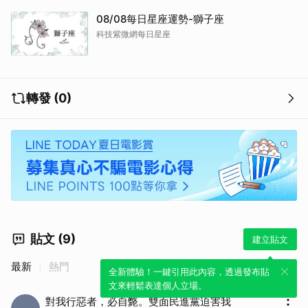
08/08每日星座運勢-獅子座
科技紫微網每日星座
轉發 (0)
貼文 (9)
建立貼文
最新
熱門
全新體驗！一鍵引用此內容，透過發布貼
文來輕鬆表達個人立場。
對我行惡者，必自斃。雙面民進黨迫害我