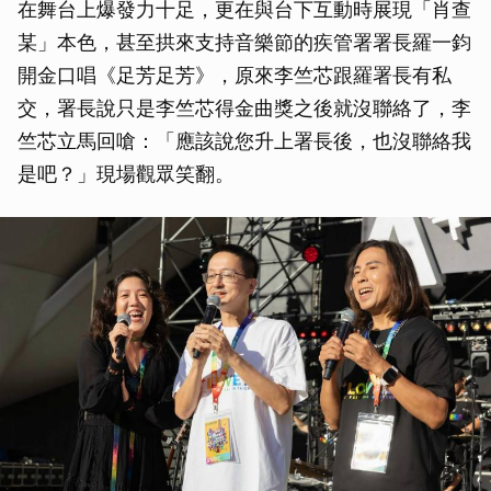
在舞台上爆發力十足，更在與台下互動時展現「肖查
某」本色，甚至拱來支持音樂節的疾管署署長羅一鈞
開金口唱《足芳足芳》，原來李竺芯跟羅署長有私
交，署長說只是李竺芯得金曲獎之後就沒聯絡了，李
竺芯立馬回嗆：「應該說您升上署長後，也沒聯絡我
是吧？」現場觀眾笑翻。