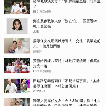
搭陳珮騏演夫妻！邱凱偉抱童星鬆口想再生
了
EBC 東森娛樂
鄭宜農參戰浪人祭「沒在怕」 國蛋返鄉
喊：更緊張
太報
姜厚任女友用舊姓嫁過人 交往「農業處前
夫」3個月就閃婚
鏡週刊
黃新皓苦練八家將！林玟誼憶繞境：像真的
走完一趟
EBC 東森娛樂
田路路怒轟曹雨婷「不配當理事長」！點名
姜厚任出面 本尊首度回應了
CTWANT
獨家／姜厚任女友「台大3碩1博」與「七世
情緣明信片」陷造假疑雲！ 他霸氣護愛：