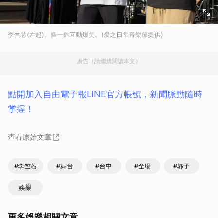
李竺芯(左起)、羅一鈞互動爆笑。(愛之日常音樂節提供)
廣告（請繼續閱讀本文）
點開加入自由電子報LINE官方帳號，新聞脈動隨時
掌握！
查看原始文章
#李竺芯
#舞台
#台中
#全場
#郭子
娛樂
更多娛樂相關文章