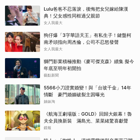
Lulu爸爸不忍落淚，後悔把女兒嫁給陳漢
典！父女感性同框過父親節
女人我最大
狗仔爆「3字華語天王」有私生子！鍵盤柯
南矛頭指向周杰倫，公司不忍怒發聲
女人我最大
獅門影業積極推動《麥可傑克森》續集 擬今
年底至明年初開拍
藝點新聞
5566小刀證實婚變！與「台玻千金」14年
情斷 豪門婚姻破裂主因曝光
姊妹淘
《航海王劇場版：GOLD》回歸大銀幕！魯
夫全員換新裝 滿島光、菜菜緒驚喜獻聲
鏡報