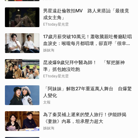
男星遠赴倫敦拍MV 路人來搭訕「最後竟
成女主角」
ETtoday星光雲
17歲月薪突破10萬元！蕭敬騰親吐餐廳駐唱
血淚史：喉嚨每月都唱壞，卻直呼「很幸
福」
姊妹淘
昆凌爆9歲兒拜中醫為師！ 「幫把脈神
準」抓包她沒吃飽
ETtoday星光雲
「阿妹妹」解散27年重返萬人舞台 自爆驚
人變化
太報
為了秦昊補上遲來的雙人旅行！伊能靜揭
《妻旅》內幕，坦承壓力超大
姊妹淘