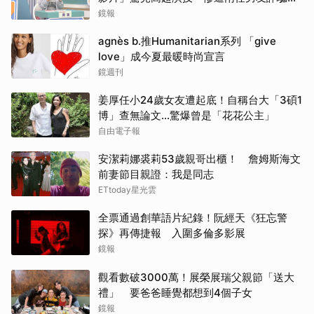
2000多萬
鏡報
agnès b.推Humanitarian系列 「give
love」成今夏最暖時尚宣言
鏡週刊
姜厚任小24歲女友遭起底！自稱台大「3碩1
博」查無論文…驚爆曾是「花花公主」
自由電子報
安潔莉娜裘莉53歲親哥出櫃！ 詹姆斯海文
前妻節目親證：我是同志
ETtoday星光雲
全票通過創華語片紀錄！阮經天《狂忘警
探》再傳捷報 入圍多倫多影展
鏡報
觀看數破3000萬！展榮展瑞父親節「送大
禮」 要爸爸睡覺都想到4個子女
鏡報