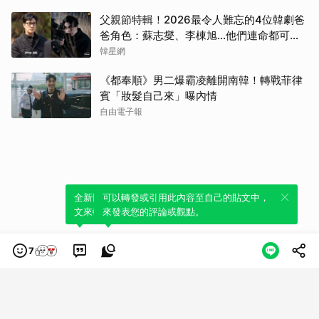
徐仁
父親節特輯！2026最令人難忘的4位韓劇爸
爸角色：蘇志燮、李棟旭...他們連命都可以
金高
不要
韓星網
金武
《都奉順》男二爆霸凌離開南韓！轉戰菲律
賓「妝髮自己來」曝內情
山姆
自由電子報
朴海
全新體驗！一鍵引用此內容，透過發布貼
可以轉發或引用此內容至自己的貼文中，
文來輕鬆表達個人立場。
來發表您的評論或觀點。
7
類別
服務條款
隱私權政策
服務聲明