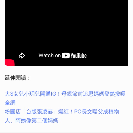
延伸閱讀：
大S女兒小玥兒開通IG！母親節前追思媽媽登熱搜暖
全網
粉圓店「台版張凌赫」爆紅！PO長文曝父成植物
人、阿姨像第二個媽媽