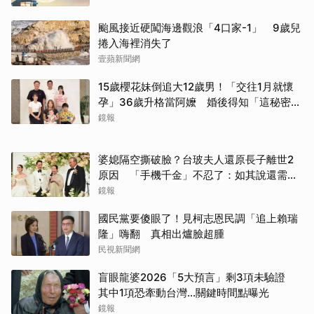
颱風接近硬闖海邊觀浪「4口家-1」 9歲兒
捲入海裡消失了
壹蘋新聞網
15歲櫻花妹倒追大12歲男！「交往1月就懷
孕」36歲升格當阿嬤 婚後得知「這秘密」
傻眼了
鏡報
取消
婆媳隔空撕破臉？台玻夫人還原長子離世2
原因 「手機千金」不忍了：如其說還需要
離開嗎？
鏡報
國民黨要傻眼了！見柯志恩民調「追上賴瑞
隆」嗨翻 真相出爐臉超腫
民視新聞網
盲眼龍婆2026「5大預言」剩3項未驗證
其中1項恐牽動台灣...關鍵時間點曝光
鏡報