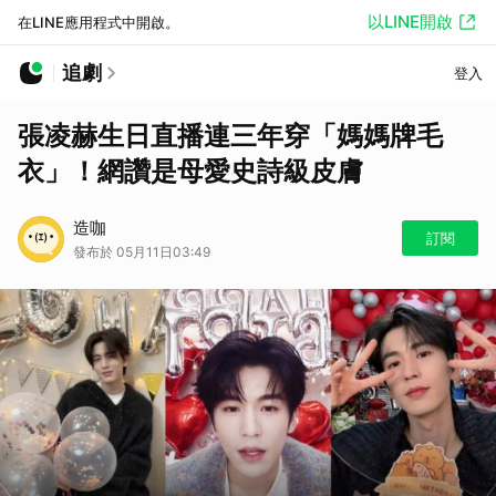
以LINE開啟
在LINE應用程式中開啟。
追劇
登入
張凌赫生日直播連三年穿「媽媽牌毛
衣」！網讚是母愛史詩級皮膚
造咖
訂閱
發布於 05月11日03:49