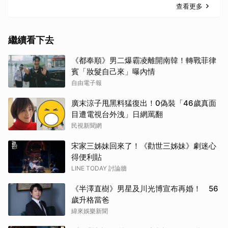
查看更多
繼續看下去
《都奉順》男二爆霸凌離開南韓！轉戰菲律
賓「妝髮自己來」曝內情
自由電子報
廣末涼子甩黑料猛復出！0偽裝「46歲真面
目遭電視台外洩」日網罵翻
民視新聞網
宋家三姊妹回來了！《勸世三姊妹》劇迷心
得便利貼
LINE TODAY 討論牆
《半澤直樹》男星及川光博宣布再婚！ 56
歲升格當爸
緯來娛樂新聞