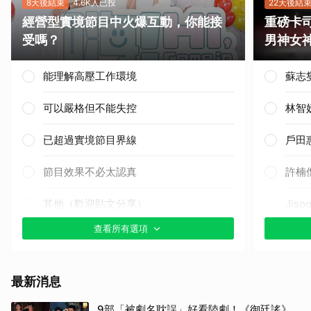
8天後結束
4.6K人已投
22天後結
經營型實境節目中火爆互動，你能接
重磅卡司
受嗎？
男神女
能理解高壓工作環境
蘇志
可以嚴格但不能失控
林智
已超過實境節目界線
戶田
節目效果不必太認真
許楠
其他（歡迎貼文分享）
Jis
查看所有選項
申惠
楊洋
最新消息
邊佑
9部「被劇名耽誤」好看陸劇！《御廷謠》