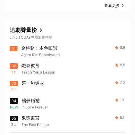
查看更多
追劇聲量榜
LINE TODAY專屬追劇榜單
金特務：本色回歸
8.6
01
-
Agent Kim Reactivated
鐵拳教育
9.5
02
1
Teach You a Lesson
這一秒過火
7.0
03
2
繪夢婚禮
10
04
NEW
In Love Forever
鬼謎東宮
9.1
05
3
The East Palace