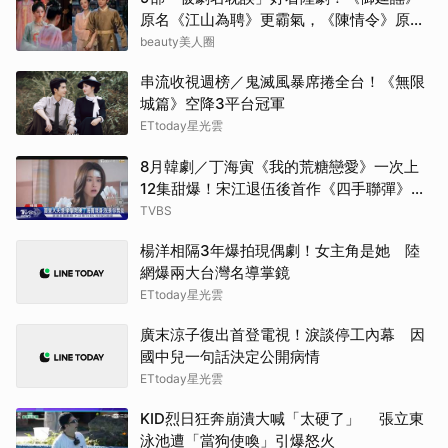
原名《江山為聘》更霸氣，《陳情令》原名
湯姆
好聽
beauty美人圈
小栗
串流收視週榜／鬼滅風暴席捲全台！《無限
城篇》空降3平台冠軍
李星
ETtoday星光雲
8月韓劇／丁海寅《我的荒糖戀愛》一次上
張凌
12集甜爆！宋江退伍後首作《四手聯彈》倒
數
TVBS
其他
楊洋相隔3年爆拍現偶劇！女主角是她 陸
金宣
網爆兩大台灣名導掌鏡
ETtoday星光雲
王楚
廣末涼子復出首登電視！淚談停工內幕 因
白鹿
國中兒一句話決定公開病情
ETtoday星光雲
迪麗
KID烈日狂奔崩潰大喊「太硬了」 張立東
泳池遭「當狗使喚」引爆怒火
Rai