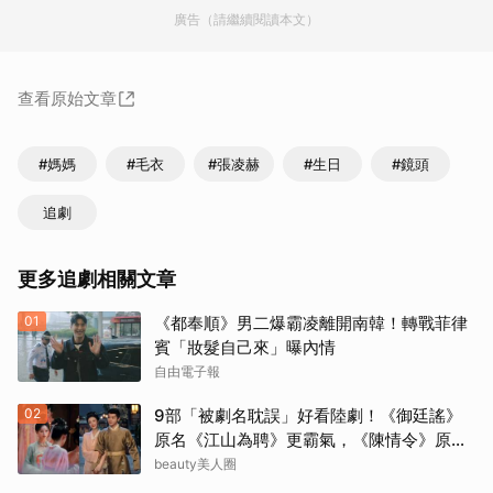
廣告（請繼續閱讀本文）
查看原始文章
#媽媽
#毛衣
#張凌赫
#生日
#鏡頭
追劇
更多追劇相關文章
01
《都奉順》男二爆霸凌離開南韓！轉戰菲律
賓「妝髮自己來」曝內情
自由電子報
02
9部「被劇名耽誤」好看陸劇！《御廷謠》
原名《江山為聘》更霸氣，《陳情令》原名
好聽
beauty美人圈