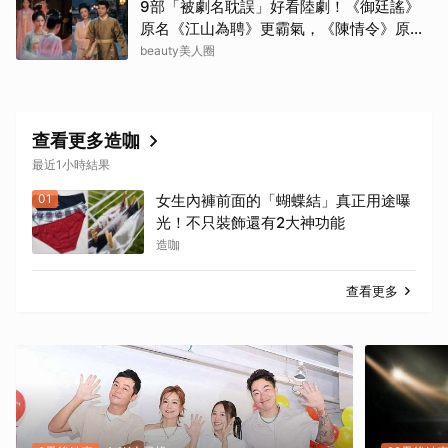
9部「被劇名耽誤」好看陸劇！《御廷謠》
原名《江山為聘》更霸氣，《陳情令》原名
好聽
beauty美人圈
查看更多造咖
最近1小時結果
01
女生內褲前面的「蝴蝶結」真正用途曝
光！不只裝飾還有2大神功能
造咖
查看更多