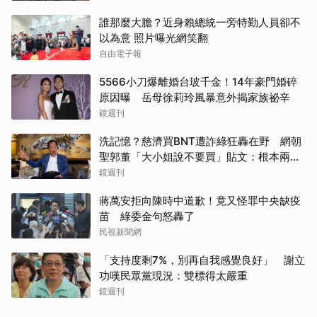
誰那麼大膽？近身賴總統一旁特勤人員卻不
以為意 照片曝光網笑翻
自由電子報
5566小刀爆離婚台玻千金！14年豪門婚碎
原因曝 岳母徐莉玲風暴意外揭家族祕辛
鏡週刊
洗記憶？慈濟買BNT遭詐綠狂轟在野 網朝
聖郭董「大小姐說不要買」貼文：根本兩碼
事
鏡週刊
蔣萬安拒向陳時中道歉！竟又怪罪中央缺疫
苗 綠委金句怒轟了
民視新聞網
「支持度剩7%，別再自我感覺良好」 謝立
功嘆民眾黨現況：雙標得太嚴重
鏡週刊