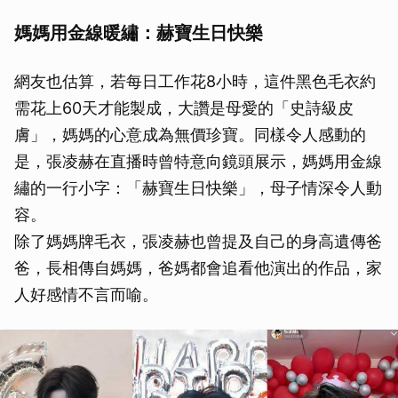
媽媽用金線暖繡：赫寶生日快樂
網友也估算，若每日工作花8小時，這件黑色毛衣約
需花上60天才能製成，大讚是母愛的「史詩級皮
膚」，媽媽的心意成為無價珍寶。同樣令人感動的
是，張凌赫在直播時曾特意向鏡頭展示，媽媽用金線
繡的一行小字：「赫寶生日快樂」，母子情深令人動
容。
除了媽媽牌毛衣，張凌赫也曾提及自己的身高遺傳爸
爸，長相傳自媽媽，爸媽都會追看他演出的作品，家
人好感情不言而喻。