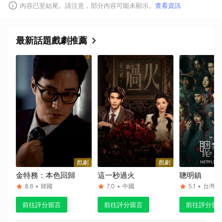
內容已至結尾。請注意，部分內容可能未顯示。
查看資訊
最新話題戲劇推薦
戲劇
戲劇
金特務：本色回歸
這一秒過火
聰明鎮
8.6
•
韓國
7.0
•
中國
5.1
•
台灣
前往評分留言
前往評分留言
前往評分留