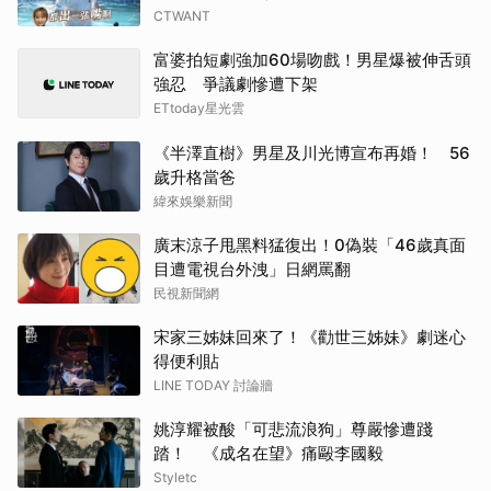
CTWANT
IU
富婆拍短劇強加60場吻戲！男星爆被伸舌頭
強忍 爭議劇慘遭下架
千黛
ETtoday星光雲
田曦
《半澤直樹》男星及川光博宣布再婚！ 56
歲升格當爸
高允
緯來娛樂新聞
廣末涼子甩黑料猛復出！0偽裝「46歲真面
朴恩
目遭電視台外洩」日網罵翻
民視新聞網
生田
宋家三姊妹回來了！《勸世三姊妹》劇迷心
柳樂
得便利貼
LINE TODAY 討論牆
傑瑞
姚淳耀被酸「可悲流浪狗」尊嚴慘遭踐
山下
踏！ 《成名在望》痛毆李國毅
Styletc