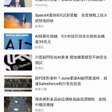
協理白哲豪：CBOM資產盤點場景複雜多
Knowing
元，目前無自動化解決方案能百分之百完整
SpaceX最快8月試射星艦 首度挑戰上段火
涵蓋
箭陸地回收
路透社
AI競賽狂燒錢 5大科技巨頭未生效租金飆
逾35兆元
路透社
川普顧問告知AI業者 開放權重模型不納安全
測試
路透社
跟FDE對著幹？June要讓AI顧問業過時，就
連Salesforce執行長也投資
創業小聚
傳美將對多晶矽設價格底線並課關稅 劍指
中國供應鏈
路透社