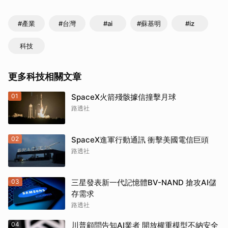
#產業
#台灣
#ai
#蘇基明
#iz
科技
更多科技相關文章
01
SpaceX火箭殘骸據信撞擊月球
路透社
02
SpaceX進軍行動通訊 衝擊美國電信巨頭
路透社
03
三星發表新一代記憶體BV-NAND 搶攻AI儲
存需求
路透社
04
川普顧問告知AI業者 開放權重模型不納安全