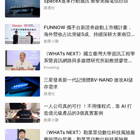
SpaceX進軍行動通訊 衝擊美國電信巨頭
路透社
FUNNOW 攜手台新證券啟動上市櫃計畫，
海外營收占比突破5成、持續深耕大東南亞
市場
創業小聚
《WHATs NEXT》國立臺灣大學資訊工程學
系暨資訊網路與多媒體研究所副教授廖世
偉：690萬顆比特幣仍用舊地址格式面臨量
Knowing
子風險，去中心化治理考驗升級腳步
三星發表新一代記憶體BV-NAND 搶攻AI儲
存需求
路透社
一人公司真的可行 ！不用懂程式，靠 AI 打
造億元級產品的3個真實案例
創業小聚
《WHATs NEXT》勤業眾信數位科技風險服
務協理白哲豪：勤業眾信數位科技風險服務