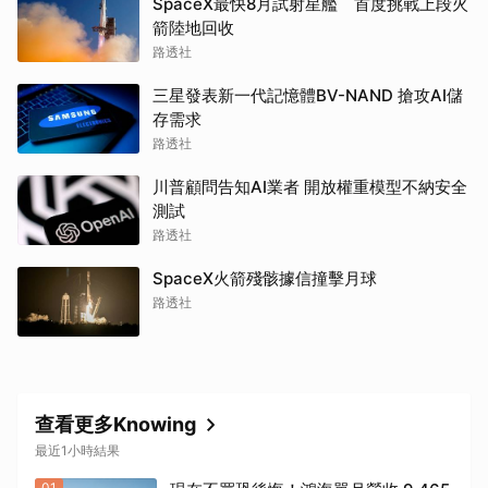
SpaceX最快8月試射星艦 首度挑戰上段火
箭陸地回收
路透社
三星發表新一代記憶體BV-NAND 搶攻AI儲
存需求
路透社
川普顧問告知AI業者 開放權重模型不納安全
測試
路透社
SpaceX火箭殘骸據信撞擊月球
路透社
查看更多Knowing
最近1小時結果
01