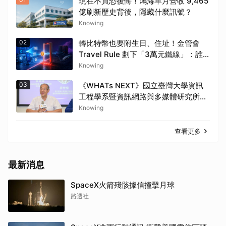
現在不買恐後悔！鴻海單月營收 9,465
億刷新歷史背後，隱藏什麼訊號？
Knowing
02
轉比特幣也要附生日、住址！金管會
Travel Rule 劃下「3萬元鐵線」：誰
被照見、誰仍留在暗處？
Knowing
03
《WHATs NEXT》國立臺灣大學資訊
工程學系暨資訊網路與多媒體研究所副
教授廖世偉：690萬顆比特幣仍用舊地
Knowing
址格式面臨量子風險，去中心化治理考
驗升級腳步
查看更多
最新消息
SpaceX火箭殘骸據信撞擊月球
路透社