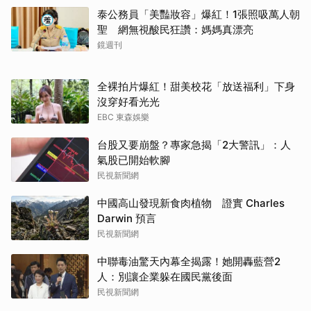
泰公務員「美豔妝容」爆紅！1張照吸萬人朝
聖 網無視酸民狂讚：媽媽真漂亮
鏡週刊
全裸拍片爆紅！甜美校花「放送福利」下身
沒穿好看光光
EBC 東森娛樂
台股又要崩盤？專家急揭「2大警訊」：人
氣股已開始軟腳
民視新聞網
中國高山發現新食肉植物 證實 Charles
Darwin 預言
民視新聞網
中聯毒油驚天內幕全揭露！她開轟藍營2
人：別讓企業躲在國民黨後面
民視新聞網