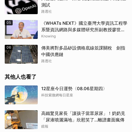
測試
路透社
05
《WHATs NEXT》國立臺灣大學資訊工程學
系暨資訊網路與多媒體研究所副教授廖世
偉：690萬顆比特幣仍用舊地址格式面臨量
Knowing
子風險，去中心化治理考驗升級腳步
06
傳美將對多晶矽設價格底線並課關稅 劍指
中國供應鏈
路透社
其他人也看了
12星座今日運勢〈08.06星期四〉
科技紫微網每日星座
取消
高鐵驚見家長「讓孩子當眾尿尿」！奶奶見
「尿液噴灑滿地」欣慰笑了…離譜畫面瘋傳
鏡報