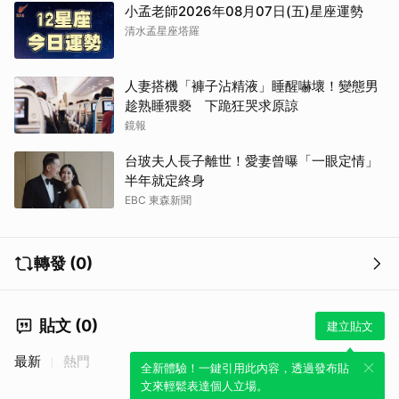
小孟老師2026年08月07日(五)星座運勢
清水孟星座塔羅
人妻搭機「褲子沾精液」睡醒嚇壞！變態男
趁熟睡猥褻 下跪狂哭求原諒
鏡報
台玻夫人長子離世！愛妻曾曝「一眼定情」
半年就定終身
EBC 東森新聞
轉發 (0)
貼文 (0)
建立貼文
最新
熱門
全新體驗！一鍵引用此內容，透過發布貼
文來輕鬆表達個人立場。