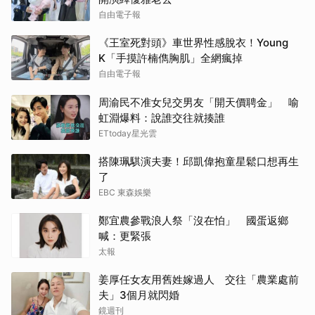
自由電子報
《王室死對頭》車世界性感脫衣！Young
K「手摸許楠儁胸肌」全網瘋掉
自由電子報
周渝民不准女兒交男友「開天價聘金」 喻
虹淵爆料：說誰交往就揍誰
ETtoday星光雲
搭陳珮騏演夫妻！邱凱偉抱童星鬆口想再生
了
EBC 東森娛樂
鄭宜農參戰浪人祭「沒在怕」 國蛋返鄉
喊：更緊張
太報
姜厚任女友用舊姓嫁過人 交往「農業處前
夫」3個月就閃婚
鏡週刊