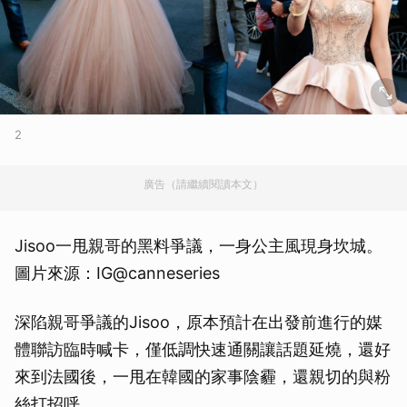
2
廣告（請繼續閱讀本文）
Jisoo一甩親哥的黑料爭議，一身公主風現身坎城。
圖片來源：IG@canneseries
深陷親哥爭議的Jisoo，原本預計在出發前進行的媒
體聯訪臨時喊卡，僅低調快速通關讓話題延燒，還好
來到法國後，一甩在韓國的家事陰霾，還親切的與粉
絲打招呼。