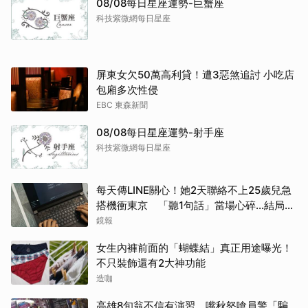
08/08每日星座運勢-巨蟹座
科技紫微網每日星座
屏東女欠50萬高利貸！遭3惡煞追討 小吃店
包廂多次性侵
EBC 東森新聞
08/08每日星座運勢-射手座
科技紫微網每日星座
每天傳LINE關心！她2天聯絡不上25歲兒急
搭機衝東京 「聽1句話」當場心碎...結局看
取消
哭網
鏡報
女生內褲前面的「蝴蝶結」真正用途曝光！
不只裝飾還有2大神功能
造咖
高雄8旬翁不信有演習 嘴秋怒嗆員警「騙