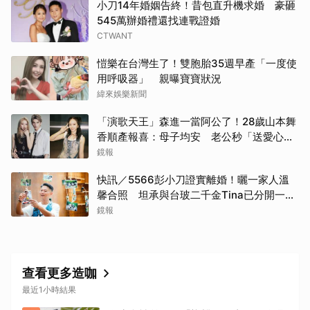
小刀14年婚姻告終！昔包直升機求婚 豪砸
545萬辦婚禮還找連戰證婚
CTWANT
愷樂在台灣生了！雙胞胎35週早產「一度使
用呼吸器」 親曝寶寶狀況
緯來娛樂新聞
「演歌天王」森進一當阿公了！28歲山本舞
香順產報喜：母子均安 老公秒「送愛心」
閃炸
鏡報
快訊／5566彭小刀證實離婚！曬一家人溫
馨合照 坦承與台玻二千金Tina已分開一段
時間
鏡報
查看更多造咖
最近1小時結果