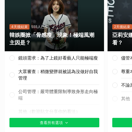
4天後結束
555人已投
2天後結束
韓娛圈掀「骨感瘦」現象！極端風潮
亞莉安
主因是？
看？
鏡頭需求：為了上鏡好看藝人只能極端瘦
儘管
大眾審查：稍微變胖就被認為沒做好自我
尊重
管理
不論
公司管理：嚴苛體重限制導致身形走向極
端
其他
其他（歡迎貼文分享你的看法）
查看所有選項