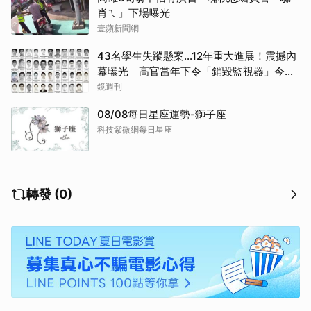
肖ㄟ」下場曝光
壹蘋新聞網
43名學生失蹤懸案...12年重大進展！震撼內
幕曝光 高官當年下令「銷毀監視器」今遭
逮
鏡週刊
08/08每日星座運勢-獅子座
科技紫微網每日星座
轉發 (0)