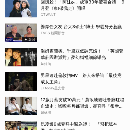
回憶殺！「阿妹妹」成軍30年驚喜合體 9
月登《東!帶我走》開唱
CTWANT
姜厚任女友 台大3碩士1博士 學霸身分惹議
TVBS 新聞影音
影音
湯姆霍蘭德、千黛亞低調完婚！ 「英國奢
華莊園辦派對」夢幻婚禮細節曝光
姊妹淘
男星遠赴倫敦拍MV 路人來搭訕「最後竟
成女主角」
ETtoday星光雲
17歲月薪突破10萬元！蕭敬騰親吐餐廳駐唱
血淚史：喉嚨每月都唱壞，卻直呼「很幸
福」
姊妹淘
昆凌爆9歲兒拜中醫為師！ 「幫把脈神