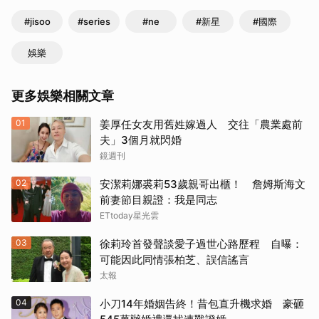
#jisoo
#series
#ne
#新星
#國際
娛樂
更多娛樂相關文章
01
姜厚任女友用舊姓嫁過人 交往「農業處前
夫」3個月就閃婚
鏡週刊
02
安潔莉娜裘莉53歲親哥出櫃！ 詹姆斯海文
前妻節目親證：我是同志
ETtoday星光雲
03
徐莉玲首發聲談愛子過世心路歷程 自曝：
可能因此同情張柏芝、誤信謠言
太報
04
小刀14年婚姻告終！昔包直升機求婚 豪砸