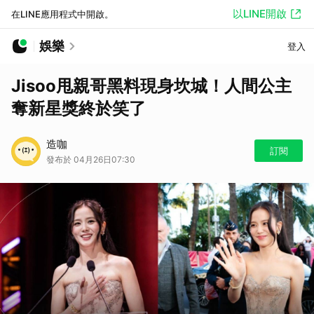
以LINE開啟
在LINE應用程式中開啟。
娛樂
登入
Jisoo甩親哥黑料現身坎城！人間公主
奪新星獎終於笑了
造咖
訂閱
發布於 04月26日07:30