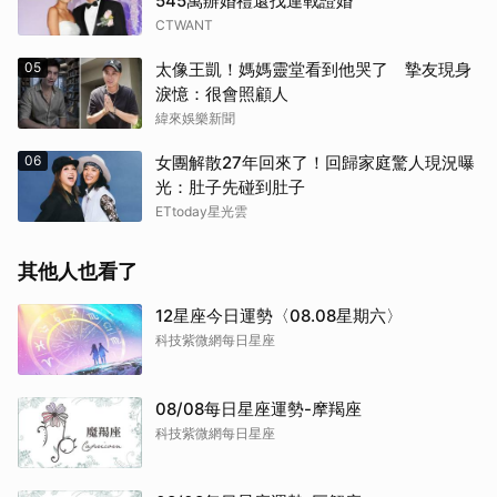
545萬辦婚禮還找連戰證婚
CTWANT
05
太像王凱！媽媽靈堂看到他哭了 摯友現身
淚憶：很會照顧人
緯來娛樂新聞
06
女團解散27年回來了！回歸家庭驚人現況曝
光：肚子先碰到肚子
ETtoday星光雲
其他人也看了
12星座今日運勢〈08.08星期六〉
科技紫微網每日星座
08/08每日星座運勢-摩羯座
科技紫微網每日星座