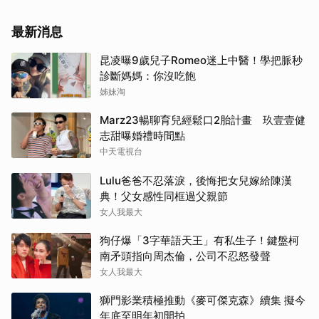
最新消息
昆凌曝9歲兒子Romeo迷上中醫！學把脈秒
診斷媽媽：你沒吃飽
姊妹淘
Marz23暢聊育兒經鬆口2胎計畫 玖壹壹健
志甜曝婚禮時間點
中天電視台
Lulu爸爸不忍落淚，後悔把女兒嫁給陳漢
典！父女感性同框過父親節
女人我最大
狗仔爆「3字華語天王」有私生子！鍵盤柯
南矛頭指向周杰倫，公司不忍怒發聲
女人我最大
獅門影業積極推動《麥可傑克森》續集 擬今
年底至明年初開拍