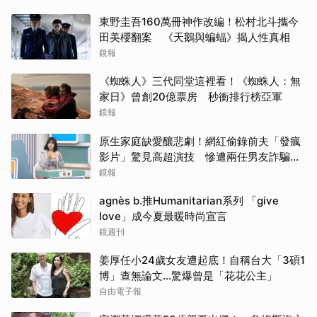
東野圭吾160萬冊神作改編！松村北斗攜今
田美櫻翻案 《天鵝與蝙蝠》揭人性真相
鏡報
《蜘蛛人》三代同堂這裡看！《蜘蛛人：無
家日》曾創20億票房 秒衝排行榜亞軍
鏡報
原生家庭缺愛釀悲劇！網紅偷錄前夫「發瘋
影片」驚見高超演技 慘遭兩任男友詐騙
2000多萬
鏡報
agnès b.推Humanitarian系列 「give
love」成今夏最暖時尚宣言
鏡週刊
姜厚任小24歲女友遭起底！自稱台大「3碩1
博」查無論文…驚爆曾是「花花公主」
自由電子報