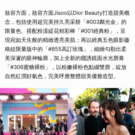
妝容方面，妝容方面Jisoo以Dior Beauty打造甜美概
念，包括使用超完美持久亮采餅「#003粼光金」的
限量色、搭配粉漾緹花頰彩棒「#001經典粉」，呈
現宛如天生般的精緻透亮美肌；再以經典五色眼影藤
格紋限量版中的「#855高訂玫瑰」，細緻勾勒出柔
美深邃的眼神輪廓，加上全新的癮誘鏡面水光唇膏
「#306蜜糖裸粉」，以粉嫩裸粉色點綴雙唇，綻放
自然紅潤好氣色，完美呼應整體甜美優雅造型。