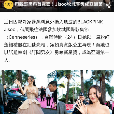
近日因親哥家暴黑料意外捲入風波的BLACKPINK
Jisoo，低調飛往法國參加坎城國際影集節
（Canneseries），台灣時間（24）日她以一席粉紅
蓬裙禮服在紅毯亮相，宛如真實版公主再現！而她也
以話題韓劇《訂閱男友》勇奪新星獎，成為亞洲第一
人。