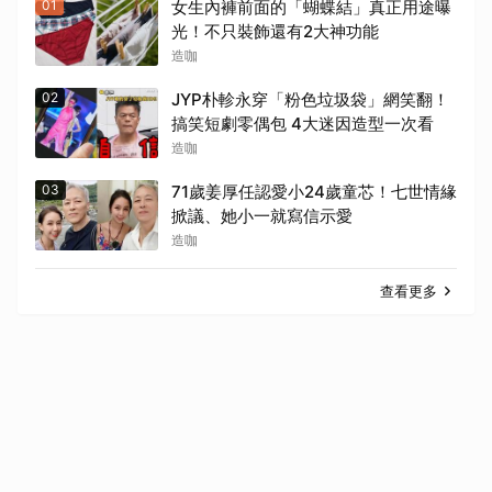
01
女生內褲前面的「蝴蝶結」真正用途曝
光！不只裝飾還有2大神功能
造咖
02
JYP朴軫永穿「粉色垃圾袋」網笑翻！
搞笑短劇零偶包 4大迷因造型一次看
造咖
03
71歲姜厚任認愛小24歲童芯！七世情緣
掀議、她小一就寫信示愛
造咖
查看更多