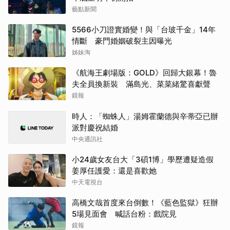
藝點新聞
5566小刀證實婚變！與「台玻千金」14年
情斷 豪門婚姻破裂主因曝光
姊妹淘
《航海王劇場版：GOLD》回歸大銀幕！魯
夫全員換新裝 滿島光、菜菜緒驚喜獻聲
鏡報
時人：「蜘蛛人」湯姆霍蘭德與辛蒂亞已辦
派對慶祝結婚
中央通訊社
小24歲女友台大「3碩1博」學歷遭疑造假
姜厚任護愛：還是喜歡她
中天電視台
高橋文哉首度來台倒數！《藍色監獄》狂辦
5場見面會 喊話台粉：戲院見
鏡報