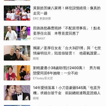
黃新皓苦練八家將！林玟誼憶繞境：像真的
走完一趟
EBC 東森娛樂
田路路怒轟曹雨婷「不配當理事長」！點名
姜厚任出面 本尊首度回應了
CTWANT
獨家／姜厚任女友「台大3碩1博」與「七世
情緣明信片」陷造假疑雲！ 他霸氣護愛：
她是文盲我也喜歡！
鏡報
劉曉慶遭小38歲助理討2400萬！ 男方稱
戀愛同居6年她嗆：一分不給
ETtoday星光雲
14年愛情落幕！小刀昔豪砸545萬「包直升
機」求婚台玻千金 前副總統連戰是證婚人
鏡報