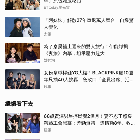
準」抓包她沒吃飽
ETtoday星光雲
「阿妹妹」解散27年重返萬人舞台 自爆驚
人變化
太報
為了秦昊補上遲來的雙人旅行！伊能靜揭
《妻旅》內幕，坦承壓力超大
姊妹淘
女粉拿球桿砸YG大樓！BLACKPINK慶10週
年只抽40人挨轟 急改口「全員出席」活動
場地曝光了
鏡報
繼續看下去
68歲資深男星摔斷腿2個月！妻不忍了怒爆
演藝工會黑幕：差勁無禮 遭情勒8年、收
二手探病禮
鏡報