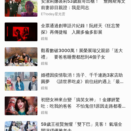
安潔莉娜裘莉53歲親哥出櫃！ 詹姆斯海文
前妻節目親證：我是同志
ETtoday星光雲
全票通過創華語片紀錄！阮經天《狂忘警
探》再傳捷報 入圍多倫多影展
鏡報
觀看數破3000萬！展榮展瑞父親節「送大
禮」 要爸爸睡覺都想到4個子女
鏡報
婚禮因疫情取消！浩子、千千連跑3家店助
圓夢 《請世界吃桌》前往紐約遇上「最多
限制」
鏡報
初戀女神來台變「搞笑女神」！金娜妍驚
吐：吃我的爸爸 不怕鬼但1原因走路都看地
上
鏡報
59歲王祖賢無懼「雙下巴」見客！ 氣場全
開演繹優雅老去