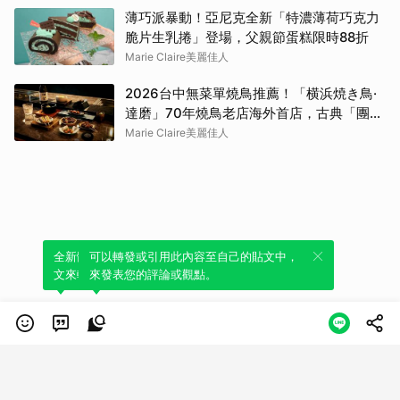
薄巧派暴動！亞尼克全新「特濃薄荷巧克力
脆片生乳捲」登場，父親節蛋糕限時88折
Marie Claire美麗佳人
2026台中無菜單燒鳥推薦！「横浜焼き鳥·
達磨」70年燒鳥老店海外首店，古典「團扇
控火」技法成就銷魂美味
Marie Claire美麗佳人
全新體驗！一鍵引用此內容，透過發布貼
可以轉發或引用此內容至自己的貼文中，
文來輕鬆表達個人立場。
來發表您的評論或觀點。
類別
服務條款
隱私權政策
服務聲明