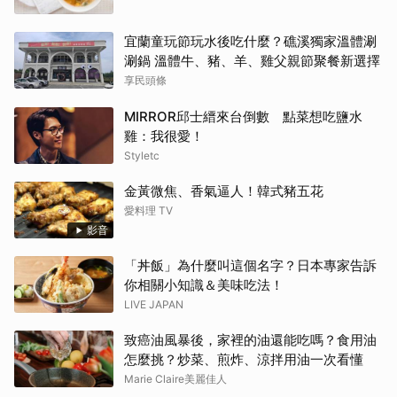
宜蘭童玩節玩水後吃什麼？礁溪獨家溫體涮
涮鍋 溫體牛、豬、羊、雞父親節聚餐新選擇
享民頭條
MIRROR邱士縉來台倒數 點菜想吃鹽水
雞：我很愛！
Styletc
金黃微焦、香氣逼人！韓式豬五花
愛料理 TV
影音
「丼飯」為什麼叫這個名字？日本專家告訴
你相關小知識＆美味吃法！
LIVE JAPAN
致癌油風暴後，家裡的油還能吃嗎？食用油
怎麼挑？炒菜、煎炸、涼拌用油一次看懂
Marie Claire美麗佳人