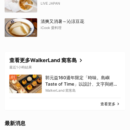
LIVE JAPAN
清爽又消暑～沁涼豆花
iCook 愛料理
查看更多WalkerLand 窩客島
最近1小時結果
01
郭元益160週年限定「時味。島嶼
Taste of Time」以設計、文字與經典
糕餅結合。
WalkerLand 窩客島
查看更多
最新消息