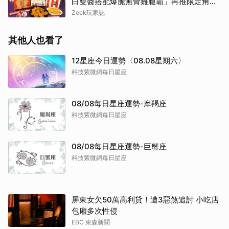
白雙醬搭配爆脆無骨雞腿霸」再推限定角色
卡、周邊必搶收
Zeek玩家誌
其他人也看了
12星座今日運勢〈08.08星期六〉
科技紫微網每日星座
08/08每日星座運勢-摩羯座
科技紫微網每日星座
08/08每日星座運勢-巨蟹座
科技紫微網每日星座
屏東女欠50萬高利貸！遭3惡煞追討 小吃店
包廂多次性侵
EBC 東森新聞