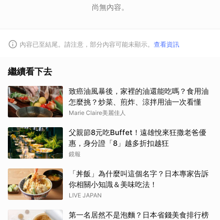
尚無內容。
內容已至結尾。請注意，部分內容可能未顯示。
查看資訊
繼續看下去
致癌油風暴後，家裡的油還能吃嗎？食用油
怎麼挑？炒菜、煎炸、涼拌用油一次看懂
Marie Claire美麗佳人
父親節8元吃Buffet！遠雄悅來狂撒老爸優
惠，身分證「8」越多折扣越狂
鏡報
「丼飯」為什麼叫這個名字？日本專家告訴
你相關小知識＆美味吃法！
LIVE JAPAN
第一名居然不是泡麵？日本省錢美食排行榜