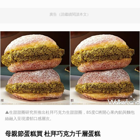
廣告（請繼續閱讀本文）
▲生甜甜圈研究所推出杜拜巧克力生甜甜圈，85度C將開心果內餡與麵包
絲融入呈現濃郁口感層次。
母親節蛋糕買 杜拜巧克力千層蛋糕