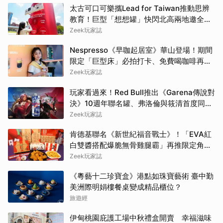
太古可口可樂攜Lead for Taiwan推動思辨
教育！巨型「想想罐」快閃北高兩地邀全民
挑戰「打破慣性」
Zeek玩家誌
Nespresso《早咖起居室》華山登場！期間
限定「巨型床」必拍打卡、免費喝咖啡再拿
好禮
Zeek玩家誌
玩家看過來！Red Bull推出《Garena傳說對
決》10週年聯名罐、弗洛倫與筱清首度同框
必收藏
Zeek玩家誌
肯德基聯名《新世紀福音戰士》！「EVA紅
白雙醬搭配爆脆無骨雞腿霸」再推限定角色
卡、周邊必搶收
Zeek玩家誌
《粵藝十二珍寶盒》港點如珠寶藝術 臺中勤
美洲際明娟樓餐桌變成精品櫃位？
旅遊經
伊甸桃園庇護工場中秋禮盒開賣 幸福滋味