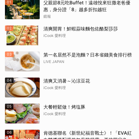
01
父親節8元吃Buffet！遠雄悅來狂撒老爸優
惠，身分證「8」越多折扣越狂
鏡報
02
清爽開胃！鮮蝦蒜味麵包佐酪梨莎莎
iCook 愛料理
03
第一名居然不是泡麵？日本省錢美食排行榜
LIVE JAPAN
04
清爽又消暑～沁涼豆花
iCook 愛料理
05
大餐輕鬆做！烤塩豚
iCook 愛料理
06
肯德基聯名《新世紀福音戰士》！「EVA紅
取消