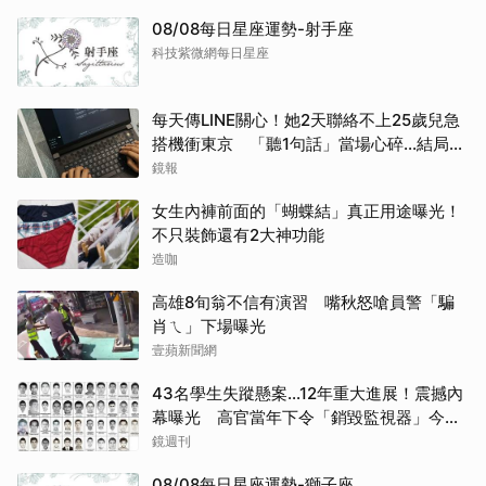
08/08每日星座運勢-射手座
科技紫微網每日星座
每天傳LINE關心！她2天聯絡不上25歲兒急
搭機衝東京 「聽1句話」當場心碎...結局看
哭網
鏡報
女生內褲前面的「蝴蝶結」真正用途曝光！
不只裝飾還有2大神功能
造咖
高雄8旬翁不信有演習 嘴秋怒嗆員警「騙
肖ㄟ」下場曝光
壹蘋新聞網
43名學生失蹤懸案...12年重大進展！震撼內
幕曝光 高官當年下令「銷毀監視器」今遭
逮
鏡週刊
08/08每日星座運勢-獅子座