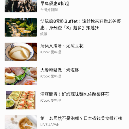
早鳥優惠9折起
台灣好新聞
父親節8元吃Buffet！遠雄悅來狂撒老爸優
惠，身分證「8」越多折扣越狂
鏡報
清爽又消暑～沁涼豆花
iCook 愛料理
大餐輕鬆做！烤塩豚
iCook 愛料理
清爽開胃！鮮蝦蒜味麵包佐酪梨莎莎
iCook 愛料理
第一名居然不是泡麵？日本省錢美食排行榜
LIVE JAPAN