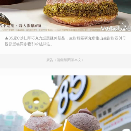
▲85度C以杜拜巧克力話題延伸新品，生甜甜圈研究所推出生甜甜圈與母
親節蛋糕同步吸引粉絲關注。
廣告（請繼續閱讀本文）