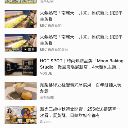
食尚玩家
火鍋熱戰！南霸天「井賀」插旗新北 鎖定學
生族群
EBC 東森新聞
火鍋熱戰！南霸天「井賀」插旗新北 鎖定學
生族群
影音
EBC 東森新聞影音
HOT SPOT｜時尚烘焙品牌「Moon Baking
Studio」微風廣場展新店，4大麵包主題早
午餐、時令風味甜點，再定義你的用餐日常
VOGUE
鳳梨酥綠豆椪變義式冰淇淋 百年餅舖大玩
創意
華視新聞
新光三越中秋禮盒開賣！255款送禮清單一
次看，蛋黃酥、日韓甜點全都有
Styletc