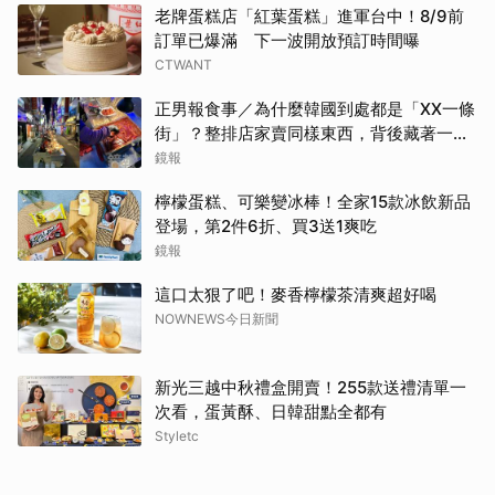
老牌蛋糕店「紅葉蛋糕」進軍台中！8/9前
訂單已爆滿 下一波開放預訂時間曝
CTWANT
正男報食事／為什麼韓國到處都是「XX一條
街」？整排店家賣同樣東西，背後藏著一套
生意經
鏡報
檸檬蛋糕、可樂變冰棒！全家15款冰飲新品
登場，第2件6折、買3送1爽吃
鏡報
這口太狠了吧！麥香檸檬茶清爽超好喝
NOWNEWS今日新聞
新光三越中秋禮盒開賣！255款送禮清單一
次看，蛋黃酥、日韓甜點全都有
Styletc