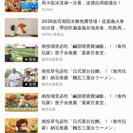
馬卡龍冰淇淋一次看，送禮自用都適合！
Styletc
2026故宮南院水舞免費登場！從嘉義火車
站出發，帶你吃遍嘉義在地美食，吃飽再去
看夜間展演，這周末就這樣安排吧！
MENU 美食誌
南投埔里必吃「鹹甜噴香雞滷飯」！《食尚
玩家》曾子余推薦「葉家庄食堂」
影音
食尚玩家影音
南投草屯必吃「日式屋台拉麵」！《食尚玩
家》納豆推薦「麵五三屋台ラーメン」
影音
食尚玩家影音
南投埔里必吃「鹹甜噴香雞滷飯」！《食尚
玩家》曾子余推薦「葉家庄食堂」
食尚玩家
南投草屯必吃「日式屋台拉麵」！《食尚玩
家》納豆推薦「麵五三屋台ラーメン」