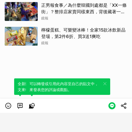
正男報食事／為什麼韓國到處都是「XX一條
街」？整排店家賣同樣東西，背後藏著一套
生意經
鏡報
檸檬蛋糕、可樂變冰棒！全家15款冰飲新品
登場，第2件6折、買3送1爽吃
鏡報
全新體驗！一鍵引用此內容，透過發布貼
可以轉發或引用此內容至自己的貼文中，
文來輕鬆表達個人立場。
來發表您的評論或觀點。
類別
服務條款
隱私權政策
服務聲明