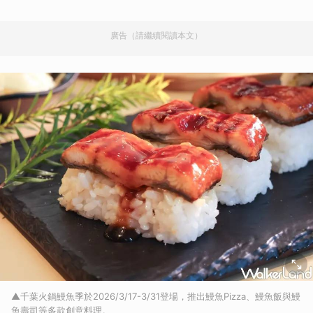
廣告（請繼續閱讀本文）
▲千葉火鍋鰻魚季於2026/3/17-3/31登場，推出鰻魚Pizza、鰻魚飯與鰻
魚壽司等多款創意料理。