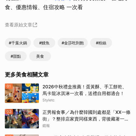
食、優惠情報、住宿攻略 一次看
查看原始文章
#千葉火鍋
#鰻魚
#金莎吃到飽
#粉絲
#甜點
美食
更多美食相關文章
01
2026中秋禮盒推薦！蛋黃酥、手工餅乾、
馬卡龍冰淇淋一次看，送禮自用都適合！
Styletc
02
正男報食事／為什麼韓國到處都是「XX一條
街」？整排店家賣同樣東西，背後藏著一套
生意經
鏡報
取消