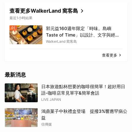
查看更多WalkerLand 窩客島
最近1小時結果
01
郭元益160週年限定「時味。島嶼
Taste of Time」以設計、文字與經典
糕餅結合。
WalkerLand 窩客島
查看更多
最新消息
日本旅遊點杯想要的咖啡很簡單！超好用日
語-咖啡店常見單字&簡單會話
LIVE JAPAN
鴻鼎菓子中秋禮盒登場 提撥3%響應罕病公
益
信傳媒