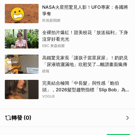
NASA火星照驚見人影！UFO專家：各國將
爭奪
民視新聞網
全裸拍片爆紅！甜美校花「放送福利」下身
沒穿好看光光
EBC 東森娛樂
高鐵驚見家長「讓孩子當眾尿尿」！奶奶見
「尿液噴灑滿地」欣慰笑了…離譜畫面瘋傳
鏡報
完美結合極簡「中長髮」與性感「鮑伯
頭」，2026髮型趨勢指標「Slip Bob」為何
自帶90年代超模氣場？
VOGUE
轉發 (0)