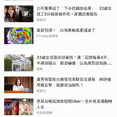
公司董事認了「下令把錢放金庫」 22歲女
員工5分鐘後被炸死！家屬悲慟擬告
鏡週刊
最新預測！ 白海豚颱風要減速了
ETtoday新聞雲
33歲女流落街頭被拐！遭「囚禁輪暴4月」
半裸掛陽台 鄰居嚇傻：以為萬聖節裝飾...
主謀竟與妻小同住
鏡報
盧秀燕緊咬台糖發現苯駢芘沒通報 林靜儀
秀圖反擊：脫膠原油能吃？
鏡週刊
男星自曝低潮曾想開Uber！意外靠直播翻轉
人生
民視新聞網