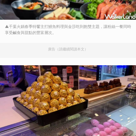
▲千葉火鍋春季特饗主打鰻魚料理與金莎吃到飽雙主題，讓粉絲一餐同時
享受鹹食與甜點的豐富層次。
廣告（請繼續閱讀本文）