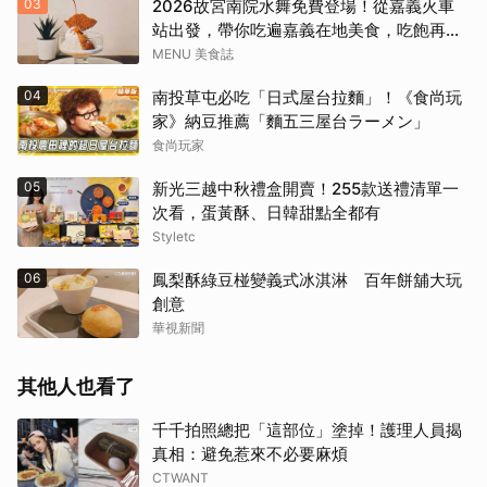
03
2026故宮南院水舞免費登場！從嘉義火車
站出發，帶你吃遍嘉義在地美食，吃飽再去
看夜間展演，這周末就這樣安排吧！
MENU 美食誌
04
南投草屯必吃「日式屋台拉麵」！《食尚玩
家》納豆推薦「麵五三屋台ラーメン」
食尚玩家
05
新光三越中秋禮盒開賣！255款送禮清單一
次看，蛋黃酥、日韓甜點全都有
Styletc
06
鳳梨酥綠豆椪變義式冰淇淋 百年餅舖大玩
創意
華視新聞
其他人也看了
千千拍照總把「這部位」塗掉！護理人員揭
真相：避免惹來不必要麻煩
CTWANT