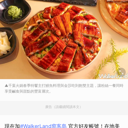
▲千葉火鍋春季特饗主打鰻魚料理與金莎吃到飽雙主題，讓粉絲一餐同時
享受鹹食與甜點的豐富層次。
廣告（請繼續閱讀本文）
現在加
#WalkerLand窩客島
官⽅好友帳號！在地美