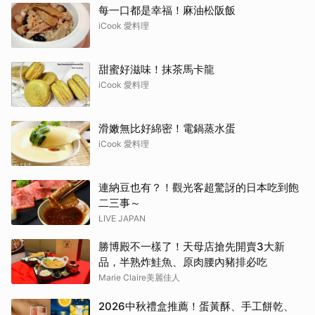
每一口都是幸福！麻油松阪飯
iCook 愛料理
甜蜜好滋味！抹茶馬卡龍
iCook 愛料理
滑嫩無比好綿密！電鍋蒸水蛋
iCook 愛料理
連納豆也有？！觀光客超驚訝的日本吃到飽
二三事～
LIVE JAPAN
勝博殿不一樣了！天母店搶先開賣3大新
品，半熟炸鮭魚、原肉腰內豬排必吃
Marie Claire美麗佳人
2026中秋禮盒推薦！蛋黃酥、手工餅乾、