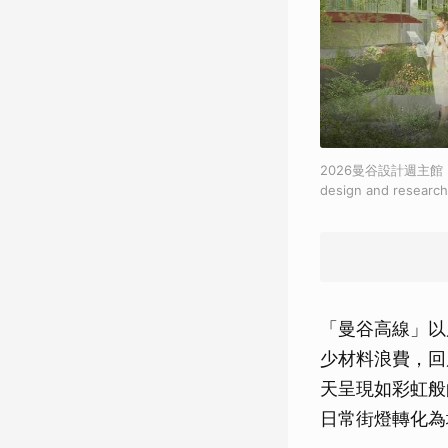
2026曼谷設計週主館「曼谷
design and researc
「曼谷高線」以
少材料浪費，回
天呈現如彩虹般
日常街燈轉化為