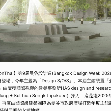
onThai】第9屆曼谷設計週(Bangkok Design Week 20
日登場，今年主題為「Design S/O/S」。本屆主館裝置「曼
ok)」由屢獲國際殊榮的建築事務所HAS design and rese
Hung + Kulthida Songkittipakdee）操刀，這是繼
後，再度由國際級建築團隊為曼谷市政府廣場打造年度主館
蔭與照明的永續地標。