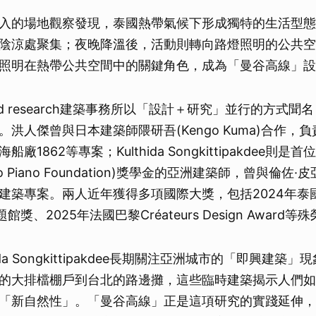
入的場地觀察發現，泰國熱帶氣候下形成獨特的生活型態
陰涼處聚集；夜晚降溫後，活動則轉向路燈照明的公共空
照明在熱帶公共空間中的關鍵角色，成為「曼谷高線」設
n and research建築事務所以「設計＋研究」並行的方式
洪人傑曾與日本建築師隈研吾(Kengo Kuma)合作，
廠1862等專案；Kulthida Songkittipakdee則是
 Piano Foundation)獎學金的亞洲建築師，曾與倫佐·皮亞
作多項建築專案。兩人近年獲得多項國際大獎，包括2024年
館獎、2025年法國巴黎Créateurs Design Award等
ida Songkittipakdee長期關注亞洲城市的「即興建築
的大排檔棚戶到台北的路邊攤，這些臨時建築揭示人們如
「新自然性」。「曼谷高線」正是這項研究的實踐延伸，