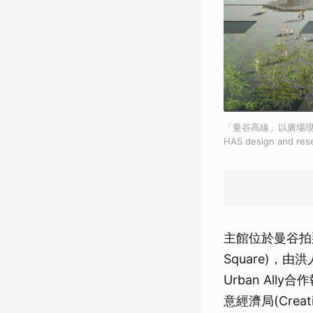
「曼谷高線」以廣場現有路燈
HAS design and re
主館位於曼谷拍那空區
Square)，由洪
Urban Ally合
意經濟局(Crea