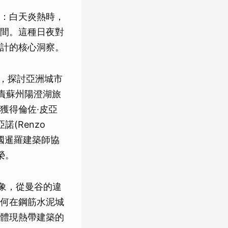
：白天炎熱時，
間。這種日夜對
計的核心洞察。
聞名，探討亞洲城市
負責蘇州陽澄湖旅
首位獲得倫佐·皮亞
諾(Renzo
泰國暹羅建築師協
殊榮。
」現象，從曼谷的違
何在鋼筋水泥城
體現熱帶建築的