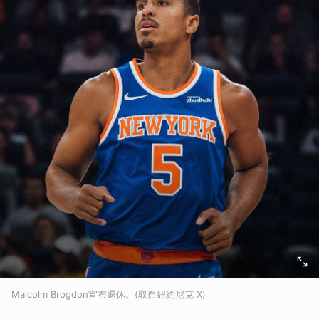
Malcolm Brogdon宣布退休。(取自紐約尼克 X)