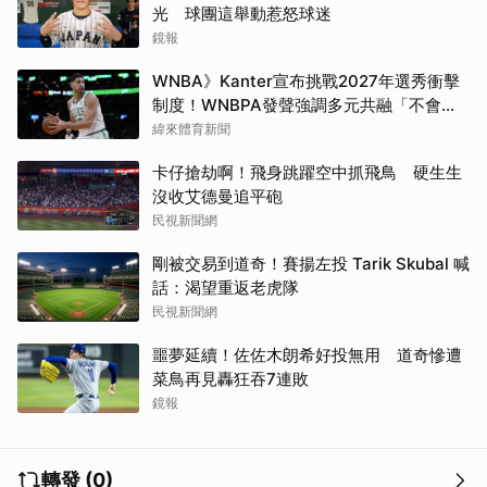
光 球團這舉動惹怒球迷
鏡報
WNBA》Kanter宣布挑戰2027年選秀衝擊
制度！WNBPA發聲強調多元共融「不會成
為政治棋子」
緯來體育新聞
卡仔搶劫啊！飛身跳躍空中抓飛鳥 硬生生
沒收艾德曼追平砲
民視新聞網
剛被交易到道奇！賽揚左投 Tarik Skubal 喊
話：渴望重返老虎隊
民視新聞網
噩夢延續！佐佐木朗希好投無用 道奇慘遭
菜鳥再見轟狂吞7連敗
鏡報
轉發 (0)