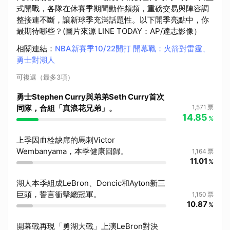
式開戰，各隊在休賽季期間動作頻頻，重磅交易與陣容調
整接連不斷，讓新球季充滿話題性。以下開季亮點中，你
最期待哪些？(圖片來源 LINE TODAY：AP/達志影像）
相關連結
：
NBA新賽季10/22開打 開幕戰：火箭對雷霆、
勇士對湖人
可複選（最多3項）
勇士Stephen Curry與弟弟Seth Curry首次
同隊，合組「真浪花兄弟」。
1,571
票
14.85
%
上季因血栓缺席的馬刺Victor
Wembanyama，本季健康回歸。
1,164
票
11.01
%
湖人本季組成LeBron、Doncic和Ayton新三
巨頭，誓言衝擊總冠軍。
1,150
票
10.87
%
開幕戰再現「勇湖大戰」上演LeBron對決