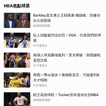
NBA焦點球星
Barkley直言勇士王朝落幕 嘴綠嗆：別像你
在火箭那樣
緯來體育新聞
扯人頭髮裁判沒吹罰！SGA：代表我們的球
風
中天電視台
烙湖人球員圍堵裁判！里夫斯嗆：朝我臉吼
是想怎樣
中天電視台
再戰一季or退休？詹姆斯直言：可能要到8
月才明朗
中天電視台
鞋王高掛球鞋！Tucker宣布退休告別NBA
緯來體育新聞