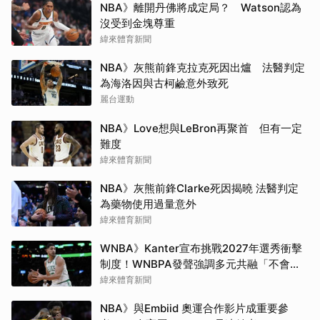
NBA》離開丹佛將成定局？ Watson認為
沒受到金塊尊重
緯來體育新聞
NBA》灰熊前鋒克拉克死因出爐 法醫判定
為海洛因與古柯鹼意外致死
麗台運動
NBA》Love想與LeBron再聚首 但有一定
難度
緯來體育新聞
NBA》灰熊前鋒Clarke死因揭曉 法醫判定
為藥物使用過量意外
緯來體育新聞
WNBA》Kanter宣布挑戰2027年選秀衝擊
制度！WNBPA發聲強調多元共融「不會成
為政治棋子」
緯來體育新聞
NBA》與Embiid 奧運合作影片成重要參