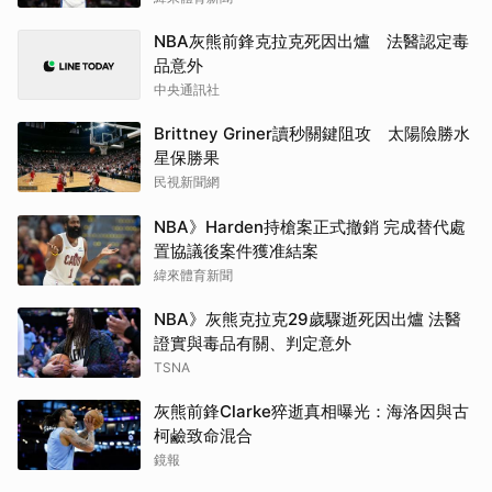
NBA灰熊前鋒克拉克死因出爐 法醫認定毒
品意外
中央通訊社
Brittney Griner讀秒關鍵阻攻 太陽險勝水
星保勝果
民視新聞網
NBA》Harden持槍案正式撤銷 完成替代處
置協議後案件獲准結案
緯來體育新聞
NBA》灰熊克拉克29歲驟逝死因出爐 法醫
證實與毒品有關、判定意外
TSNA
灰熊前鋒Clarke猝逝真相曝光：海洛因與古
柯鹼致命混合
鏡報