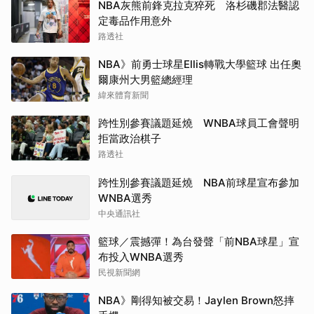
NBA灰熊前鋒克拉克猝死 洛杉磯郡法醫認
定毒品作用意外
路透社
NBA》前勇士球星Ellis轉戰大學籃球 出任奧
爾康州大男籃總經理
緯來體育新聞
跨性別參賽議題延燒 WNBA球員工會聲明
拒當政治棋子
路透社
跨性別參賽議題延燒 NBA前球星宣布參加
WNBA選秀
中央通訊社
籃球／震撼彈！為台發聲「前NBA球星」宣
布投入WNBA選秀
民視新聞網
NBA》剛得知被交易！Jaylen Brown怒摔