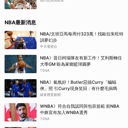
我只想寫寫體育
NBA最新消息
NBA/文班亞馬每周付323萬！找歐拉朱旺特
訓夢幻步
中天電視台
NBA》昔日柯瑞隊友有新工作！艾利斯轉任
大學GM 盼為家鄉籃球圓夢
TSNA
NBA》氣氛好！Butler惡搞Curry「蝙蝠
俠」照 引Curry現身笑回：有什麼毛病嗎
緯來體育新聞
WNBA》符合自我認同與包容規範 前NBA
中鋒宣布加入WNBA選秀
TSNA