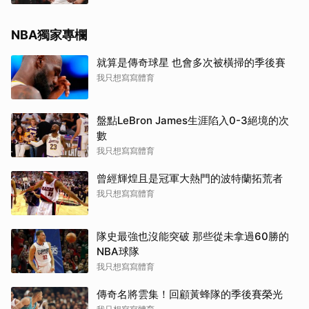
NBA獨家專欄
就算是傳奇球星 也會多次被橫掃的季後賽
我只想寫寫體育
盤點LeBron James生涯陷入0-3絕境的次
數
我只想寫寫體育
曾經輝煌且是冠軍大熱門的波特蘭拓荒者
我只想寫寫體育
隊史最強也沒能突破 那些從未拿過60勝的
NBA球隊
我只想寫寫體育
傳奇名將雲集！回顧黃蜂隊的季後賽榮光