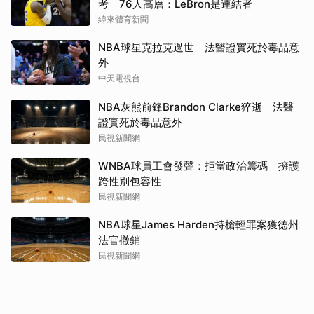
考 76人高層：LeBron是連結者
緯來體育新聞
NBA球星克拉克過世 法醫證實死於毒品意
外
中天電視台
NBA灰熊前鋒Brandon Clarke猝逝 法醫
證實死於毒品意外
民視新聞網
WNBA球員工會發聲：拒當政治籌碼 擁護
跨性別包容性
民視新聞網
NBA球星James Harden持槍輕罪案獲德州
法官撤銷
民視新聞網