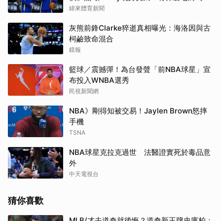
緯來體育新聞
灰熊前鋒Clarke猝逝真相曝光：海洛因與古
柯鹼致命混合
鏡報
籃球／震撼彈！為台發聲「前NBA球星」宣
布投入WNBA選秀
民視新聞網
NBA》剛得知被交易！Jaylen Brown怒摔
手機
TSNA
NBA球星克拉克過世 法醫證實死於毒品意
外
中天電視台
猜你喜歡
MLB/才去道奇就後悔？道奇新王牌史庫柏：