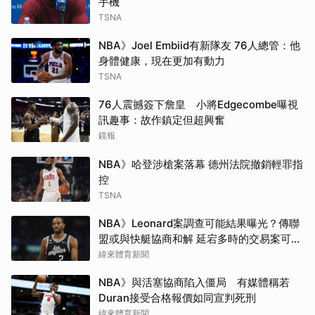
手機
TSNA
NBA》Joel Embiid有新隊友 76人總管：他
身體健康，現在更加有動力
TSNA
76人震撼簽下詹皇 小將Edgecombe曝視
訊趣事：故作鎮定但超興奮
鏡報
NBA》哈登涉槍案落幕 德州法院撤銷輕罪指
控
TSNA
NBA》Leonard案調查可能結果曝光？傳聯
盟或與快艇協商和解 延宕多時的交易案可望
於開季前成行
緯來體育新聞
NBA》與活塞協商陷入僵局 有媒體稱若
Duran接受合格報價如同宣判死刑
緯來體育新聞