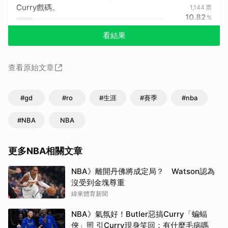
Curry戲碼。
1,144
票
10.82
%
看結果
查看原始文章
#gd
#ro
#生涯
#賽季
#nba
#NBA
NBA
更多NBA相關文章
NBA》離開丹佛將成定局？ Watson認為
沒受到金塊尊重
緯來體育新聞
NBA》氣氛好！Butler惡搞Curry「蝙蝠
俠」照 引Curry現身笑回：有什麼毛病嗎