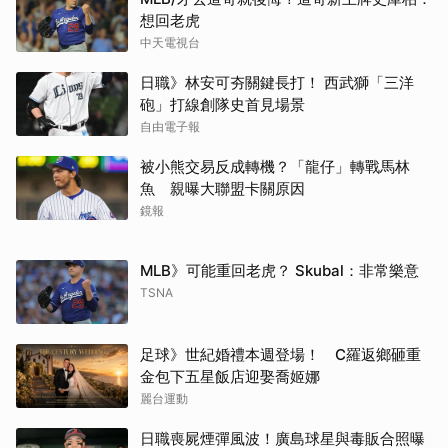
想回老虎
中天電視台
日職》林安可夯關鍵長打！ 西武獅「三洋
砲」打線創隊史首見場景
自由電子報
被小熊交易反成轉機？「龍仔」轉戰馬林
魚 親曝大聯盟卡關原因
鏡報
MLB》可能重回老虎？ Skubal：非常樂意
TSNA
足球》世紀婚禮本週登場！ C羅返鄉砸重
金包下五星飯店迎娶喬姬娜
麗台運動
日職喪屍煙彈風波！廣島球星與毒販合照曝