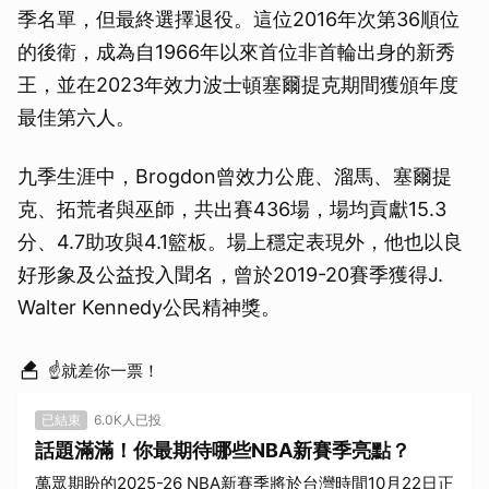
季名單，但最終選擇退役。這位2016年次第36順位
的後衛，成為自1966年以來首位非首輪出身的新秀
王，並在2023年效力波士頓塞爾提克期間獲頒年度
最佳第六人。
九季生涯中，Brogdon曾效力公鹿、溜馬、塞爾提
克、拓荒者與巫師，共出賽436場，場均貢獻15.3
分、4.7助攻與4.1籃板。場上穩定表現外，他也以良
好形象及公益投入聞名，曾於2019-20賽季獲得J.
Walter Kennedy公民精神獎。
☝就差你一票！
已結束
6.0K人已投
話題滿滿！你最期待哪些NBA新賽季亮點？
萬眾期盼的2025-26 NBA新賽季將於台灣時間10月22日正