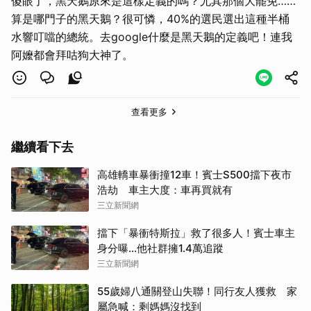
傻眼了，黑天鵝原來是這樣定義的嗎？尤其那個大罷免……
算是哪門子的黑天鵝？很可憐，40%的選民選出這種半桶
水響叮噹的總統。去google什麼是黑天鵝的定義吧！連我
阿嬤都會拜咕狗大神了。
查看更多
繼續看下去
高雄轎車暴衝撞12車！賓士S500擋下夜市
浩劫 車主大度：車再買就有
三立新聞網
擋下「暴衝特斯拉」救了很多人！賓士車主
身分曝…他社群擁1.4萬追蹤
三立新聞網
55歲婦八通關登山失聯！同行友人獲救 家
屬急喊：剩媽媽沒找到