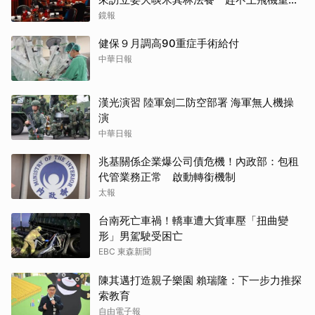
商務艙全民買單
鏡報
健保９月調高90重症手術給付
中華日報
漢光演習 陸軍劍二防空部署 海軍無人機操
演
中華日報
兆基關係企業爆公司債危機！內政部：包租
代管業務正常 啟動轉銜機制
太報
台南死亡車禍！轎車遭大貨車壓「扭曲變
形」男駕駛受困亡
EBC 東森新聞
陳其邁打造親子樂園 賴瑞隆：下一步力推探
索教育
自由電子報