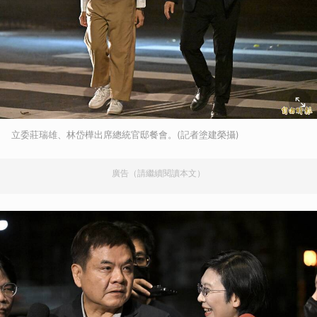
立委莊瑞雄、林岱樺出席總統官邸餐會。(記者塗建榮攝)
廣告（請繼續閱讀本文）