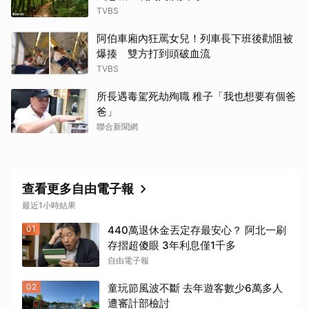
TVBS
阿伯車廂內狂罵女兒！列車長下班後勸阻被
爆揍 雙方打到頭破血流
TVBS
所長遇毒駕死劫殉職 稚子「我也想要有個爸
爸」
聯合新聞網
查看更多自由電子報
最近1小時結果
01
440萬退休金丟定存最安心？ 阿北一刷
存摺超傻眼 3年利息僅1千多
自由電子報
02
童玩節風波不斷 去年遊客數少6萬多人
遭審計部檢討