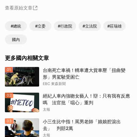
查看原始文章
#總統
#立委
#行政院
#立法院
#莊瑞雄
國內
更多國內相關文章
01
台南死亡車禍！轎車遭大貨車壓「扭曲變
形」男駕駛受困亡
EBC 東森新聞
02
經紀人車內強吻女藝人！辯：只有我有反應
嗎 法官批「噁心」重判
太報
03
小三生比中指！罵男老師「娘娘腔滾出
去」 判賠2萬
太報