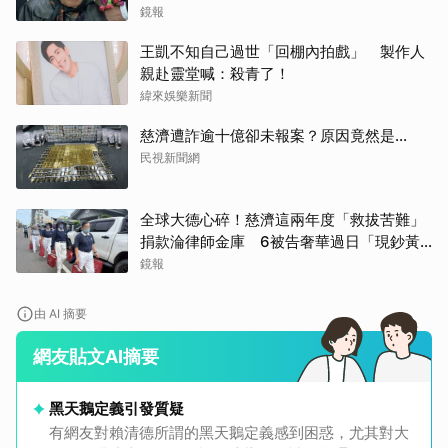
鏡報
王凱不知自己過世「回棚內拍戲」 製作人
親赴靈堂喊：殺青了！
緯來娛樂新聞
慈濟遭詐逾十億卻未報案？原因竟然是...
民視新聞網
全球大德心碎！慈濟這兩年度「救拔苦難」
捐款淪律師金庫 6被告奢華過日「現鈔黃
金淹腳目」
鏡報
由 AI 摘要
網友貼文AI摘要
黑天鵝定義引發質疑
有網友對賴清德所謂的黑天鵝定義感到困惑，尤其對大