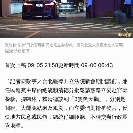
總統賴清德5日於官邸與民進黨立委餐敘。圖為受邀人員座車進入官邸。
(記者塗建榮攝)
首次上稿 09-05 21:58更新時間 09-06 06:43
〔記者陳政宇／台北報導〕立法院新會期開議前，兼
任民進黨主席的總統賴清德分批邀請黨籍立委赴官邸
餐敘。據轉述，賴清德談到「3隻黑天鵝」，分別是
關稅、大罷免結果及風災，而立委們則輪番發言，反
映地方民意或民怨，總統仔細聆聽、不時交辦行政團
隊處理。