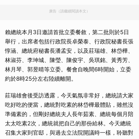
廣告（請繼續閱讀本文）
賴總統本月3日邀請首批立委餐敘，第二批則於5日
舉行，出席者包括行政院長卓榮泰、行政院秘書長張
惇涵、總統府秘書長潘孟安，以及莊瑞雄、林岱樺、
林淑芬、李坤城、陳瑩、陳俊宇、吳琪銘、黃秀芳、
林月琴、郭昱晴等立委。餐會自晚間6時開始，立委
約於8時25分左右陸續離開。
莊瑞雄會後受訪透露，今天氣氛非常好，總統請大家
吃好吃的便當，總統對吃素的林岱樺最體貼，雖然沒
準備素的，但剛好總統夫人長年茹素、總統每個月陪
太太吃素2次，總統就把自己的那份給林。今天總統
召集大家到官邸，與過去立法院開議時一樣，聆聽對