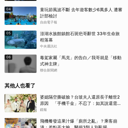
04
童玩節風波不斷 去年遊客數少6萬多人 遭審
計部檢討
自由電子報
05
澎湖水族館鎮館石斑疤哥辭世 33年生命旅
程落幕
中央通訊社
06
毒駕家屬「馬克」的告白／我哥就是「移動
式神主牌」
聯合新聞網
其他人也看了
婆媳隔空撕破臉？台玻夫人還原長子離世2
原因 「手機千金」不忍了：如其說還需要
離開嗎？
鏡報
飛機餐發這果汁爆「廁所之亂」？乘客崩
潰：差點丟大臉 醫揭3類人別亂喝