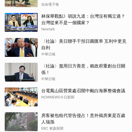
自由電子報
林保華觀點》胡說九道：台灣沒有獨立過？
台灣從來不是一個國家？
Newtalk
〈社論〉美日聯手干預日圓匯率 互利中更見
自利
中華日報
〈社論〉濫用日方善意，賴政府重創台日關
係！
中華日報
台電鳳山區營業處召開中颱白海豚整備會議
NOWNEWS今日新聞
房客被包租代管告侵占！意外揭房東是百歲
人瑞孫
EBC 東森新聞