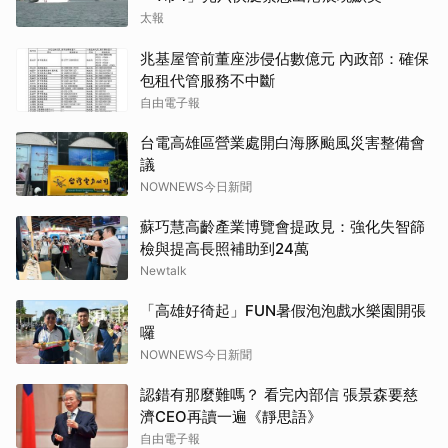
太報
兆基屋管前董座涉侵佔數億元 內政部：確保
包租代管服務不中斷
自由電子報
台電高雄區營業處開白海豚颱風災害整備會
議
NOWNEWS今日新聞
蘇巧慧高齡產業博覽會提政見：強化失智篩
檢與提高長照補助到24萬
Newtalk
「高雄好徛起」FUN暑假泡泡戲水樂園開張
囉
NOWNEWS今日新聞
認錯有那麼難嗎？ 看完內部信 張景森要慈
濟CEO再讀一遍《靜思語》
自由電子報