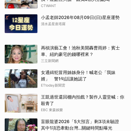
CTWANT
小孟老師2026年08月09日(日)星座運勢
清水孟星座塔羅
再槓演藝工會！池秋美開轟曹雨婷：賓士
車、紐約豪宅的錢哪裡來？
三立新聞網
女通緝犯冒用姊姊身分！喊老公「我妹
婿」 警1句話讓她認了
ETtoday新聞雲
王凱過世還回棚內拍戲？製作人靈堂喊：你
殺青了
EBC 東森娛樂
盲眼龍婆2026「5大預言」剩3項未驗證
其中1項恐牽動台灣...關鍵時間點曝光