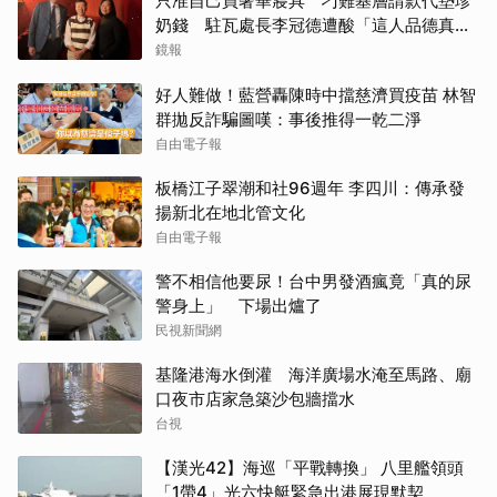
只准自己買奢華寢具 刁難基層請款代墊珍
奶錢 駐瓦處長李冠德遭酸「這人品德真的
冠軍」
鏡報
好人難做！藍營轟陳時中擋慈濟買疫苗 林智
群拋反詐騙圖嘆：事後推得一乾二淨
自由電子報
板橋江子翠潮和社96週年 李四川：傳承發
揚新北在地北管文化
自由電子報
警不相信他要尿！台中男發酒瘋竟「真的尿
警身上」 下場出爐了
民視新聞網
基隆港海水倒灌 海洋廣場水淹至馬路、廟
口夜市店家急築沙包牆擋水
台視
【漢光42】海巡「平戰轉換」 八里艦領頭
「1帶4」光六快艇緊急出港展現默契