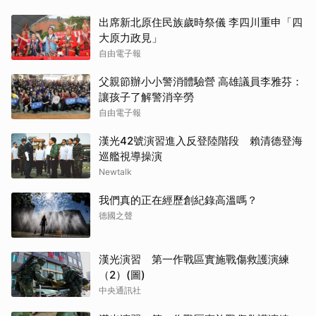
出席新北原住民族歲時祭儀 李四川重申「四
大原力政見」
自由電子報
父親節辦小小警消體驗營 高雄議員李雅芬：
讓孩子了解警消辛勞
自由電子報
漢光42號演習進入反登陸階段 賴清德登海
巡艦視導操演
Newtalk
我們真的正在經歷創紀錄高溫嗎？
德國之聲
漢光演習 第一作戰區實施戰傷救護演練
（2）(圖)
中央通訊社