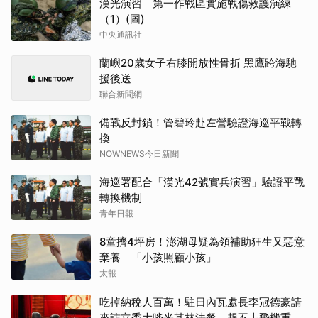
漢光演習 第一作戰區實施戰傷救護演練
（1）(圖)
中央通訊社
蘭嶼20歲女子右膝開放性骨折 黑鷹跨海馳
援後送
聯合新聞網
備戰反封鎖！管碧玲赴左營驗證海巡平戰轉
換
NOWNEWS今日新聞
海巡署配合「漢光42號實兵演習」驗證平戰
轉換機制
青年日報
8童擠4坪房！澎湖母疑為領補助狂生又惡意
棄養 「小孩照顧小孩」
太報
吃掉納稅人百萬！駐日內瓦處長李冠德豪請
來訪立委大啖米其林法餐 趕不上飛機重買