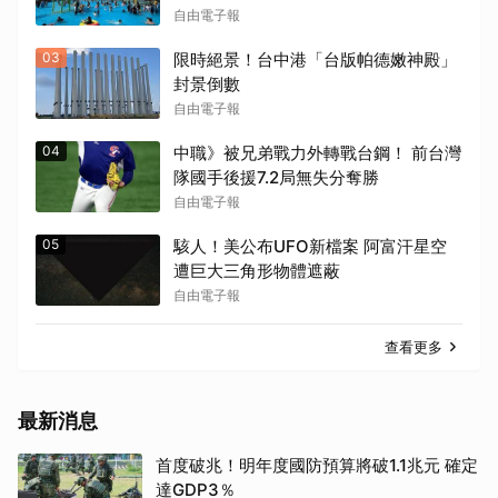
自由電子報
03
限時絕景！台中港「台版帕德嫩神殿」
封景倒數
自由電子報
04
中職》被兄弟戰力外轉戰台鋼！ 前台灣
隊國手後援7.2局無失分奪勝
自由電子報
05
駭人！美公布UFO新檔案 阿富汗星空
遭巨大三角形物體遮蔽
自由電子報
查看更多
最新消息
首度破兆！明年度國防預算將破1.1兆元 確定
達GDP3％