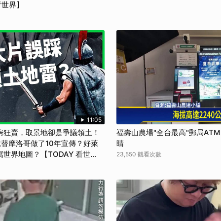
看世界】
11:05
房狂賣，取景地卻是爭議領土！
福壽山農場"全台最高"郵局AT
替摩洛哥做了10年宣傳？好萊
睛
世界地圖？【TODAY 看世
23,550 觀看次數