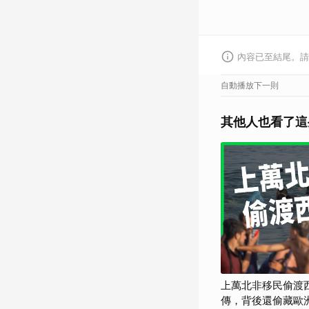
內容已至結尾。請
自動播放下一則
其他人也看了這
上萬北非移民偷渡
傳，背後還偷藏歐