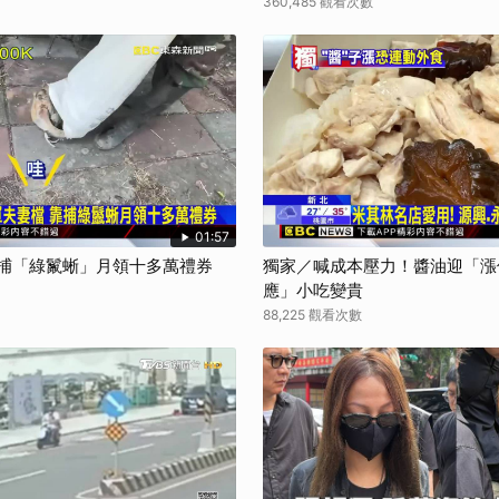
360,485 觀看次數
01:57
靠捕「綠鬣蜥」月領十多萬禮券
獨家／喊成本壓力！醬油迎「漲
應」小吃變貴
88,225 觀看次數