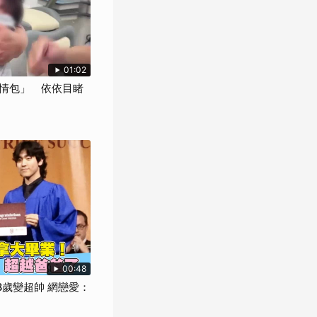
01:02
情包」 依依目睹
00:48
8歲變超帥 網戀愛：