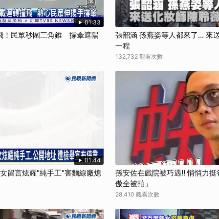
01:33
飛！民眾秒圍三角錐 撐傘遮陽
張韶涵 孫燕姿等人都來了... 
一程
132,732 觀看次數
01:44
孫女留言炫耀"純手工"害麵線廠熄
孫安佐在戲院被巧遇!! 悄悄力
傲全被拍」
28,410 觀看次數