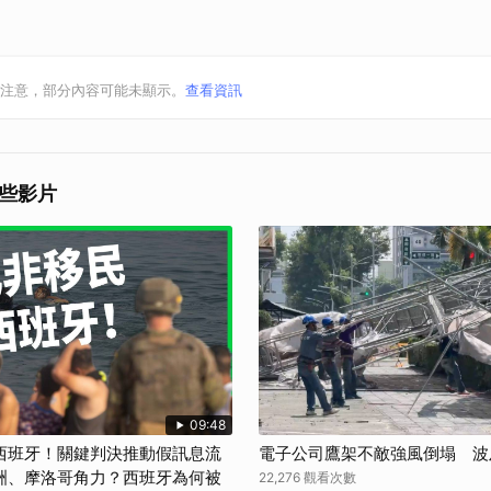
注意，部分內容可能未顯示。
查看資訊
些影片
09:48
西班牙！關鍵判決推動假訊息流
電子公司鷹架不敵強風倒塌 波
洲、摩洛哥角力？西班牙為何被
22,276 觀看次數