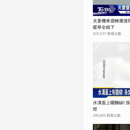
夫妻機車迴轉遭撞
暖舉全錄下
220,031 觀看次數
水溝蓋上曬麵線! 
燈
299,855 觀看次數