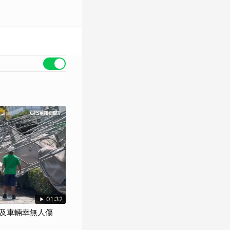
01:32
及車輛幸無人傷