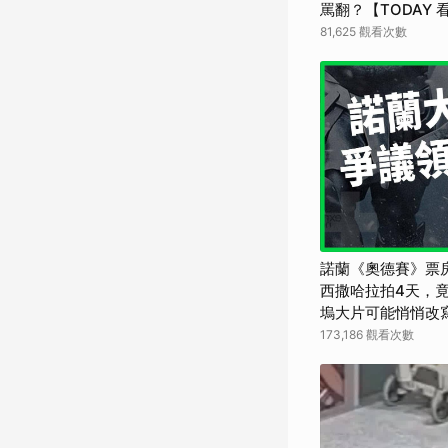
罵翻？【TODAY 
81,625 觀看次數
諾蘭《奧德賽》票
西撒哈拉拍4天，竟
塢大片可能悄悄改寫
界】
173,186 觀看次數