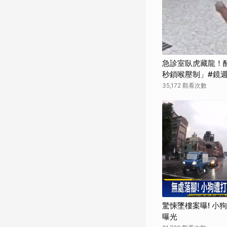
急診室臥虎藏龍！
秒鎖喉壓制」#鏡
35,172 觀看次數
驚悚墜樓案曝! 小
曝光