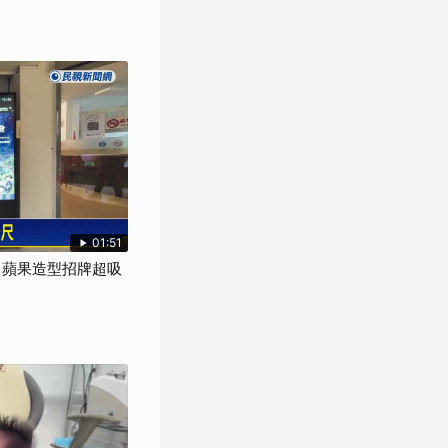
01:51
M 蘋果造型招牌超吸