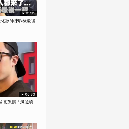
01:05
來送化妝師陳聆薇最後
00:33
挺爸爸孫鵬「滿臉驕