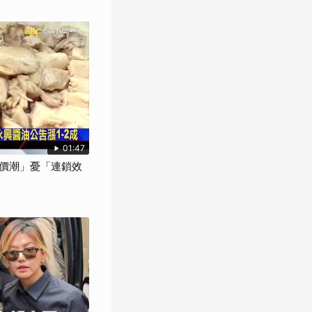
01:47
價潮」憂「連鎖效