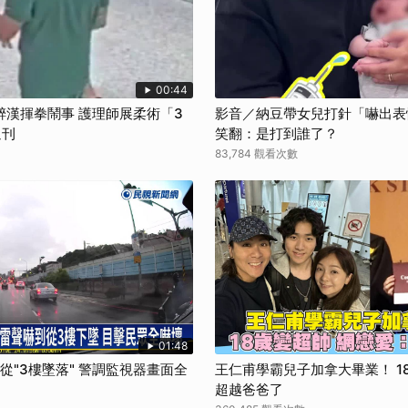
取消
00:44
醉漢揮拳鬧事 護理師展柔術「3
影音／納豆帶女兒打針「嚇出表
週刊
笑翻：是打到誰了？
83,784 觀看次數
01:48
狗從"3樓墜落" 警調監視器畫面全
王仁甫學霸兒子加拿大畢業！ 1
超越爸爸了