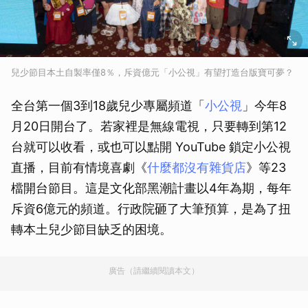
兒少節目本土自製率僅8％，斥資億元「小公視」有望打造台版寶可夢？
全台第一個3到18歲兒少專屬頻道「
小公視
」今年8
月20日開台了。若家裡是無線電視，只要轉到第12
台就可以收看，或也可以點開 YouTube 鎖定小公視
直播，目前有情境喜劇《
什麼都沒有雜貨店
》等23
檔開台節目。這是文化部黑潮計畫以4年為期，每年
斥資6億元的頻道。行政院砸了大筆預算，是為了扭
轉本土兒少節目缺乏的困境。
廣告（請繼續閱讀本文）