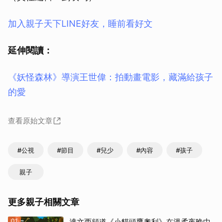
加入親子天下LINE好友，睡前看好文
延伸閱讀：
《妖怪森林》導演王世偉：拍動畫電影，藏滿給孩子
的愛
查看原始文章
#公視
#節目
#兒少
#內容
#孩子
親子
更多親子相關文章
01
達文西頻道《小貓頭鷹奧利》在溫柔夜晚中