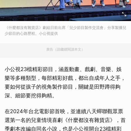
《什麼都沒有雜貨店》劇組日前出席「兒少節目製作交流會」分享製播兒
少節目的心路歷程。小公視提供
廣告（請繼續閱讀本文）
小公視23檔精彩節目，涵蓋動畫、戲劇、音樂、娛
樂等多種類型，每部精彩好戲，都出自成年人之手，
要如何從孩子的視角製作節目，關鍵是田野蹲得夠
深、細節要挖得夠精。
在2024年台北電影節首映，並連續八天蟬聯觀眾票
選第一名的兒童情境喜劇《什麼都沒有雜貨店》，首
季劇本改編自同名小說，也是小公視開台23檔精彩