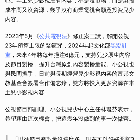
心。本土兒少影視沒有內容，不是沒市場，而是製播
成本高又沒資源，幾乎沒有商業電視台願意投資兒少
內容。
2023年5月《
公共電視法
》修正案三讀，解開公視
23年預算上限的緊箍咒，2024年起文化部
黑潮計
畫
，未來4年將每年挹注6億元，支持兒少原生內容
及節目製播，提升台灣原創內容製播量能。小公視也
與民間攜手，日前與長期經營兒少影視內容的富邦文
教基金會簽署合作備忘錄，雙方將投入更多資源在本
土兒少影視內容。
公視節目部副理、小公視兒少中心主任林瓊芬表示，
希望藉由這次機會，把這幾年沒做到的事一次做齊。
「以往節目產製量沒這麼多，現在可以好好照顧3