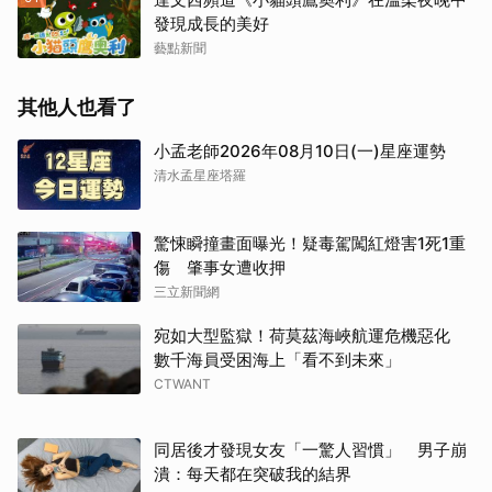
發現成長的美好
藝點新聞
其他人也看了
小孟老師2026年08月10日(一)星座運勢
清水孟星座塔羅
驚悚瞬撞畫面曝光！疑毒駕闖紅燈害1死1重
傷 肇事女遭收押
三立新聞網
宛如大型監獄！荷莫茲海峽航運危機惡化
數千海員受困海上「看不到未來」
CTWANT
同居後才發現女友「一驚人習慣」 男子崩
潰：每天都在突破我的結界