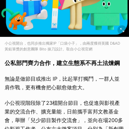
小公視開台，也同步推出獨家IP「口袋小子」，由兩度獲得英國 D&AD
黃鉛筆獎的創意團隊 Bito 操刀設計。取自小公視官網
公私部門齊力合作，建立生態系不再土法煉鋼
無論是做節目或推出 IP，比起單打獨鬥，一群人並
肩作戰，更有機會把心願愈做愈大。
小公視現階段除了23檔開台節目，也促進與影視產
業的交流合作、擴充量能，日前攜手富邦文教基金
會，舉辦「兒少節目製作交流會」，並向在場200多
位影視工作者，公布六大徵案項目，分別為「新創學