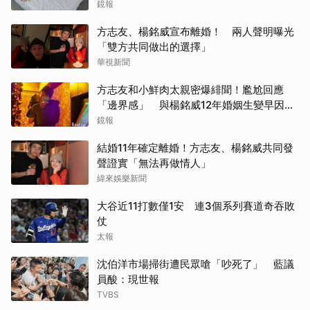
鏡報
方志友、楊銘威宣布離婚！ 兩人聲明曝光
「雙方共同做出的選擇」
華視新聞
方志友和小鮮肉太親密爆緋聞！尷尬回應
「邊界感」 與楊銘威12年婚姻生變早因
「這問題」洩端倪
鏡報
結婚11年確定離婚！方志友、楊銘威共同發
聲證實「無法再做情人」
緯來娛樂新聞
大谷近11打數僅1安 連3個系列賽道奇吞敗
仗
太報
沈伯洋市場掃街遭民眾嗆「吵死了」 藍議
員酸：現世報
TVBS