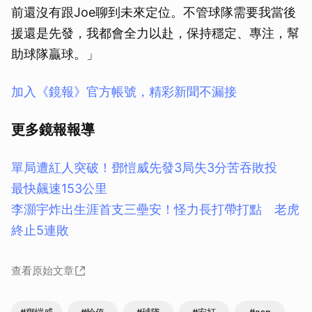
前還沒有跟Joe聊到未來定位。不管球隊需要我當後
援還是先發，我都會全力以赴，保持穩定、專注，幫
助球隊贏球。」
加入《鏡報》官方帳號，精彩新聞不漏接
更多鏡報報導
單局遭紅人突破！鄧愷威先發3局失3分苦吞敗投
最快飆速153公里
李灝宇炸出生涯首支三壘安！怪力長打帶打點 老虎
終止5連敗
查看原始文章