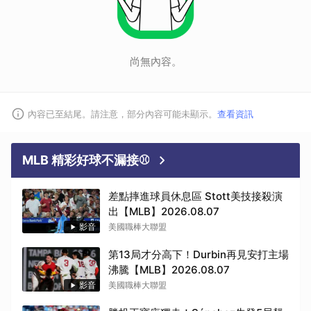
尚無內容。
內容已至結尾。請注意，部分內容可能未顯示。
查看資訊
MLB 精彩好球不漏接⚾
差點摔進球員休息區 Stott美技接殺演
出【MLB】2026.08.07
影音
美國職棒大聯盟
第13局才分高下！Durbin再見安打主場
沸騰【MLB】2026.08.07
影音
美國職棒大聯盟