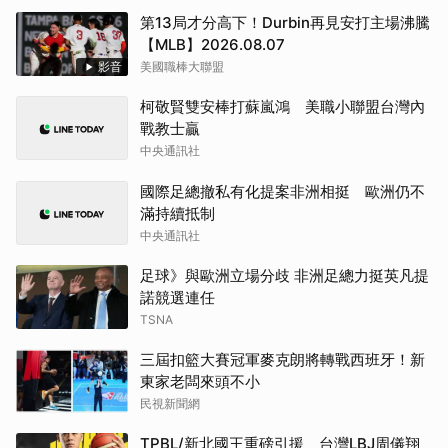
第13局才分高下！Durbin再見安打主場沸騰
【MLB】2026.08.07
影音
美國職棒大聯盟
柯敬賢雙安棒打蘇嵐鴻 美職小聯盟台灣內
戰教士贏
中央通訊社
國際足總撤私有化提案非洲相挺 歐洲仍不
滿持續抵制
中央通訊社
足球》與歐洲立場分歧 非洲足總力挺英凡提
諾競選連任
TSNA
三屆扣籃大賽冠軍麥克朗將轉戰西班牙！新
東家老闆來頭不小
民視新聞網
TPBL/新北國王重磅引援 台灣LBJ周儀翔