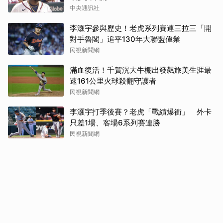
中央通訊社
李灝宇參與歷史！老虎系列賽連三拉三「開
對手魯閣」追平130年大聯盟偉業
民視新聞網
滿血復活！千賀滉大牛棚出發飆旅美生涯最
速161公里火球殺翻守護者
民視新聞網
李灝宇打季後賽？老虎「戰績爆衝」 外卡
只差1場、客場6系列賽連勝
民視新聞網