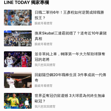
LINE TODAY 獨家專欄
日職二軍待6年！王彥程如何逆襲成韓職勝
投王？
眼鏡哥看體育
換來Skubal三連霸就穩了？道奇近10年豪賭
真相
眼鏡哥看體育
並非單純上車，轉隊第一年大力幫助球隊奪
冠的老將
我只想寫寫體育
回顧陽岱鋼20年職棒生涯 3件事成就一代傳
奇
眼鏡哥看體育
世界盃奪冠仍留遺憾 3大球星為何終生無緣
歐冠？
我只想寫寫體育