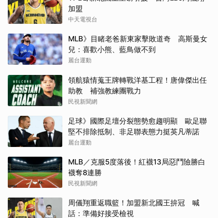
加盟
中天電視台
MLB》目睹老爸新東家擊敗道奇 高斯曼女
兒：喜歡小熊、藍鳥做不到
麗台運動
領航猿情蒐王牌轉戰洋基工程！唐偉傑出任
助教 補強教練團戰力
民視新聞網
足球》國際足壇分裂態勢愈趨明顯 歐足聯
堅不排除抵制、非足聯表態力挺英凡蒂諾
麗台運動
MLB／克服5度落後！紅襪13局惡鬥險勝白
襪奪8連勝
民視新聞網
周儀翔重返職籃！加盟新北國王拚冠 喊
話：準備好接受檢視