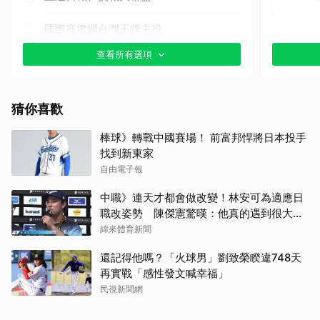
國際賽擔綱台灣王牌主投
查看所有選項
其他（歡迎貼文分享）
猜你喜歡
棒球》轉戰中國賽場！ 前富邦悍將日本投手
找到新東家
自由電子報
中職》連天才都會做改變！林安可為適應日
職改姿勢 陳傑憲驚嘆：他真的遇到很大挫
折
緯來體育新聞
還記得他嗎？「火球男」劉致榮睽違748天
再實戰「感性發文喊幸福」
民視新聞網