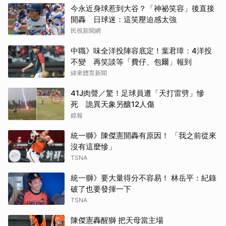
今永近身球惹到大谷？「神祕笑容」後直接
開轟 日球迷：這笑壓迫感太強
民視新聞網
中職》味全洋投陣容底定！葉君璋：4洋投
不變 再笑談等「費仔、包爾」報到
緯來體育新聞
41J肉聲／驚！足球員遭「天打雷劈」慘
死 詭異天象另釀12人傷
鏡報
統一獅》陳傑憲開轟有原因！ 「我之前從來
沒有這麼慘」
TSNA
統一獅》要大量得分不容易！ 林岳平：紀錄
破了也要發揮一下
TSNA
陳傑憲轟醒獅 把天母當主場