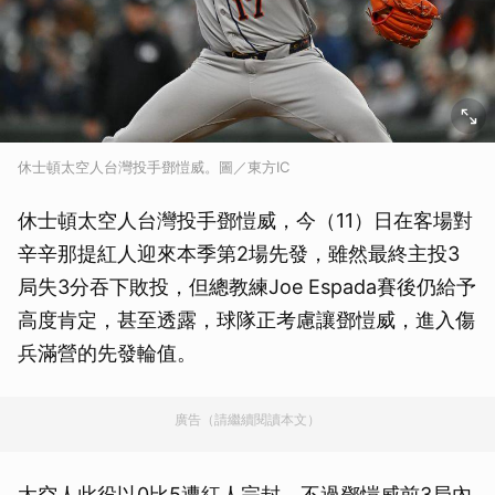
休士頓太空人台灣投手鄧愷威。圖／東方IC
休士頓太空人台灣投手鄧愷威，今（11）日在客場對
辛辛那提紅人迎來本季第2場先發，雖然最終主投3
局失3分吞下敗投，但總教練Joe Espada賽後仍給予
高度肯定，甚至透露，球隊正考慮讓鄧愷威，進入傷
兵滿營的先發輪值。
廣告（請繼續閱讀本文）
太空人此役以0比5遭紅人完封，不過鄧愷威前3局內