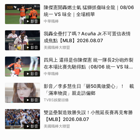
陳傑憲開轟燃士氣 猛獅抓傷味全龍｜08/06
統一 VS 味全｜全場精華
影音
中華職棒
我轟全壘打了嗎？Acuña Jr.不可置信表情
成焦點【MLB】2026.08.07
影音
美國職棒大聯盟
四局上 還得是你陳傑憲 統一隊長2分砲炸裂
在本場比賽先馳得點（08/06 統一 VS 味
全）
影音
中華職棒
影音／李多慧生日「砸50萬做愛心」！ 載
「滿車物資」親走訪偏鄉
影音
TVBS娛樂頭條
雙盜壘製造致勝失誤！小熊延長賽再見奪勝
【MLB】2026.08.07
影音
美國職棒大聯盟