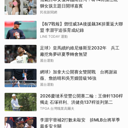
獅女孩主題日開球嘉賓
民視新聞網
【8/7戰報】鄧愷威3A後援飆3K拚重返大聯
盟 李灝宇追張育成紀錄
LINE TODAY 運動
足球》皇馬續約維尼修斯至2032年 兵工
廠挖角夢碎夏季轉會無望
麗台運動
網球》加拿大公開賽女雙開戰 台將謝淑
薇、詹皓晴和吳芳嫺晉級16強
麗台運動
2026慶璉禾登豐公開賽二輪：王偉軒130桿
獨走 石塜祥利、洪健堯137桿並列第二
TPGA 台灣職業高爾夫
李灝宇替補2打數未敲安 拚MLB台將單季
最多安卡關