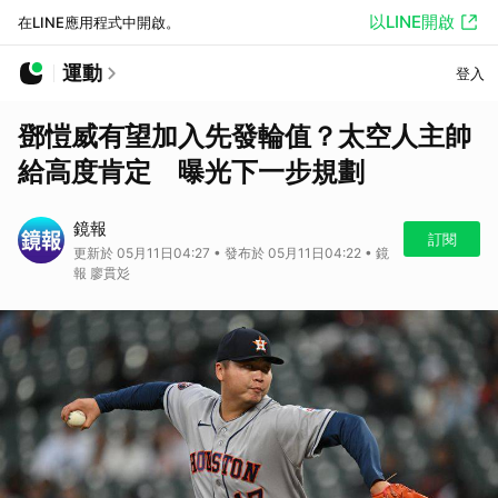
以LINE開啟
在LINE應用程式中開啟。
運動
登入
鄧愷威有望加入先發輪值？太空人主帥
給高度肯定 曝光下一步規劃
鏡報
訂閱
更新於 05月11日04:27 • 發布於 05月11日04:22 • 鏡
報 廖貫彣