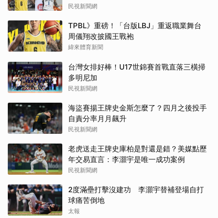
民視新聞網
TPBL》重磅！「台版LBJ」重返職業舞台
周儀翔改披國王戰袍
緯來體育新聞
台灣女排好棒！U17世錦賽首戰直落三橫掃
多明尼加
民視新聞網
海盜賽揚王牌史金斯怎麼了？四月之後投手
自責分率月月飆升
民視新聞網
老虎送走王牌史庫柏是對還是錯？美媒點歷
年交易直言：李灝宇是唯一成功案例
民視新聞網
2度滿壘打擊沒建功 李灝宇替補登場自打
球痛苦倒地
太報