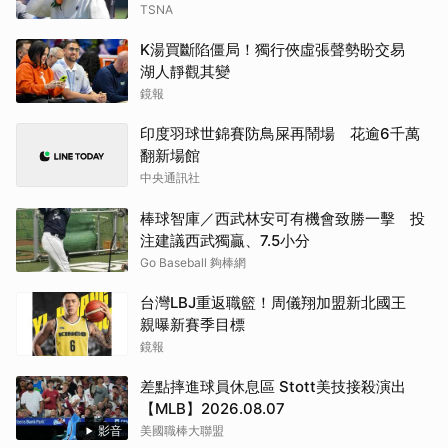
TSNA
K湯買斷陷僵局！獨行俠虛張聲勢盼交易
湖人靜觀其變
鏡報
印度羽球世錦賽防鳥屎再鬧場 花逾6千萬
翻新場館
中央通訊社
棒球智庫／西武林安可有機會致勝一擊 投
注建議西武獨贏、7.5小分
Go Baseball 夠棒網
台灣LBJ重返職籃！周儀翔加盟新北國王
親曝新賽季目標
鏡報
差點摔進球員休息區 Stott美技接殺演出
【MLB】2026.08.07
影音
美國職棒大聯盟