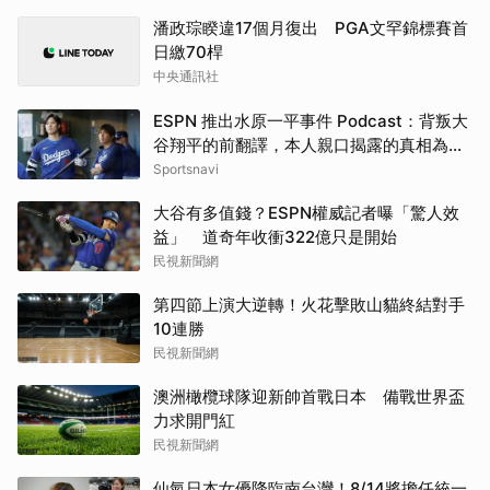
潘政琮睽違17個月復出 PGA文罕錦標賽首
日繳70桿
中央通訊社
ESPN 推出水原一平事件 Podcast：背叛大
谷翔平的前翻譯，本人親口揭露的真相為
何？
Sportsnavi
大谷有多值錢？ESPN權威記者曝「驚人效
益」 道奇年收衝322億只是開始
民視新聞網
第四節上演大逆轉！火花擊敗山貓終結對手
10連勝
民視新聞網
澳洲橄欖球隊迎新帥首戰日本 備戰世界盃
力求開門紅
民視新聞網
仙氣日本女優降臨南台灣！8/14將擔任統一