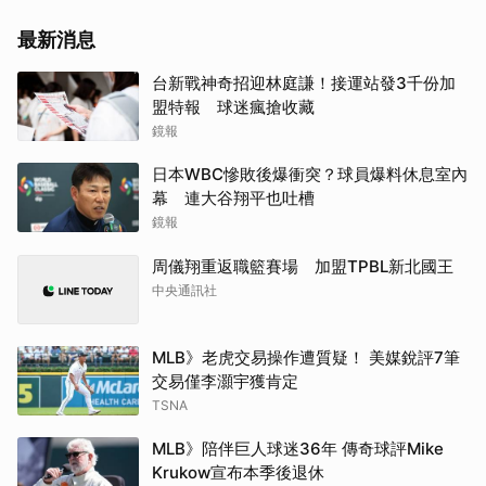
最新消息
台新戰神奇招迎林庭謙！接運站發3千份加
盟特報 球迷瘋搶收藏
鏡報
日本WBC慘敗後爆衝突？球員爆料休息室內
幕 連大谷翔平也吐槽
鏡報
周儀翔重返職籃賽場 加盟TPBL新北國王
中央通訊社
MLB》老虎交易操作遭質疑！ 美媒銳評7筆
交易僅李灝宇獲肯定
TSNA
MLB》陪伴巨人球迷36年 傳奇球評Mike
Krukow宣布本季後退休