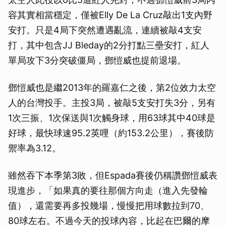
容其實相當穩定，僅被Elly De La Cruz敲出1支內野
安打。只是4局下突然遭遇亂流，連續被敲4支安
打，其中包含JJ Bleday的2分打點三壘安打，紅人
單局攻下3分突破僵局，鄧愷威也提前退場。
鄧愷威也是繼2013年的羅嘉仁之後，第2位效力太空
人的台灣投手。主投3局，被敲5支安打失3分，另有
1次三振、1次保送與1次觸身球，用63球其中40球是
好球，最快球速95.2英哩（約153.2公里），賽後防
禦率為3.12。
雖然吞下本季第3敗，但Espada賽後仍稱讚鄧愷威表
現進步，「如果真的要往那個方向走（進入先發輪
值），還需要再多投幾場，慢慢把用球數拉到70、
80球左右。不過今天的投球內容，比起在巴爾的摩