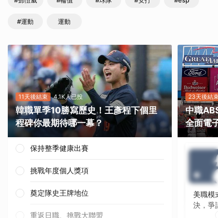
#鄧愷威
#輪值
#球隊
#安打
#esp
#運動
運動
11天後結束
4.1K人已投
23天後結
韓職單季10勝寫歷史！王彥程下個里
中職A
程碑你最期待哪一幕？
全面電
保持整季健康出賽
挑戰年度個人獎項
奠定隊史王牌地位
美職模
決，爭
重返日職、挑戰大聯盟