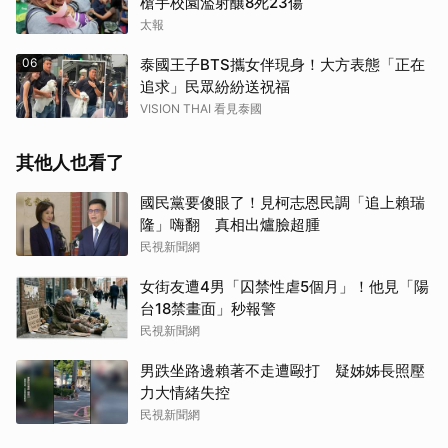
槍手校園濫射釀8死23傷
太報
06
泰國王子BTS攜女伴現身！大方表態「正在
追求」民眾紛紛送祝福
VISION THAI 看見泰國
其他人也看了
國民黨要傻眼了！見柯志恩民調「追上賴瑞
隆」嗨翻 真相出爐臉超腫
民視新聞網
女街友遭4男「囚禁性虐5個月」！他見「陽
台18禁畫面」秒報警
民視新聞網
男跌坐路邊賴著不走遭毆打 疑姊姊長照壓
力大情緒失控
民視新聞網