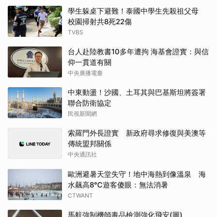
學生躲桌下避難！泰國中學生先殺祖父母
校園掃射共8死22傷
TVBS
台人赴陸教書10多年遭拘 海基會證實：與信
仰一貫道有關
中央廣播電臺
中東動盪！沙國、土耳其與巴基斯坦將簽署
聯合防衛協定
民視新聞網
索羅門外長證實 新政府尋求修復與美澳等
傳統盟邦關係
中央通訊社
歐洲避暑天堂失守！地中海熱到像溫泉 海
水飆高8℃遊客傻眼：無法消暑
CTWANT
馬航強制機師毒品檢測強化飛安(圖)