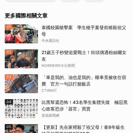
更多國際相關文章
01
泰國校園槍擊案 學生槍手案發前槍殺祖父
母
中央通訊社
02
21歲王子秒變追愛戰士！街頭偶遇粉絲曬女
友
NOWNEWS今日新聞
03
「車是我的、油也是我的」睡車竟被收住宿
費 官方一句話打臉飯店
CTWANT
04
比黑幫還恐怖！43名學生集體失蹤 極惡黑
心政客恐涉「器官」買賣
壹蘋新聞網
05
【更新】先在家裡殺了祖父母！泰9年級生