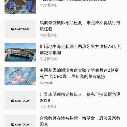
中央通訊社
馬航強制機師毒品檢測 未完成不得執行飛
航任務
中央通訊社
斬斷地中海走私網！西班牙警方逮捕78人瓦
解犯罪集團
民視新聞網
中國基因編輯淪奪命實驗？半個月連2兒童
死亡 前CEO爆：早知高劑量有危險
Newtalk
川普未明確指定接班人 傳私下挺范斯角逐
2028
中央通訊社
台籍教師在陸被拘禁 海基會：恐涉及宗教
因素