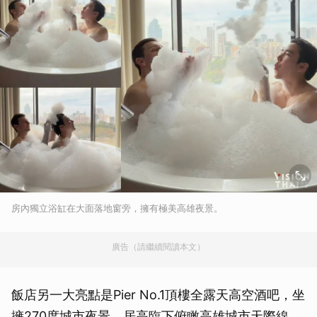
房內獨立浴缸在大面落地窗旁，擁有極美高雄夜景。
廣告（請繼續閱讀本文）
飯店另一大亮點是Pier No.1頂樓全露天高空酒吧，坐
擁270度城市夜景，居高臨下俯瞰高雄城市天際線，