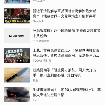
CTWANT
習近平清洗解放軍反而替台灣解除最大威
脅？《地緣密碼－文薰戰情室》解析共軍軍
權危機與真實戰力
Newtalk
吳瑟致專欄》赴中風險增加 不應假裝沒事替
中共粉飾
中央廣播電臺
上萬北非移民偷渡西班牙！關鍵判決推動假
訊息流傳，背後還偷藏歐洲、摩洛哥角力？
西班牙為何被罵翻？【TODAY 看世界】
影音
TODAY 看世界
新娘要備孕「阻止男方抽菸」兩人大打出
手 抽刀直刺他心臟…爆血慘死
鏡報
訓練畫面曝光！ 朝90人飛彈部隊赴俄 基
輔人重過防空洞生活
TVBS