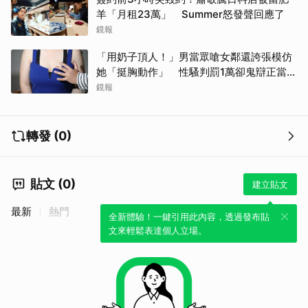
取消
羊「月租23萬」 Summer怒發聲回應了
鏡報
「用奶子頂人！」男當眾嗆女鄰還誇張模仿
她「挺胸動作」 性騷判罰1萬卻鬼辯正當防
衛
鏡報
轉發 (0)
貼文 (0)
建立貼文
最新
熱門
全新體驗！一鍵引用此內容，透過發布貼
文來輕鬆表達個人立場。