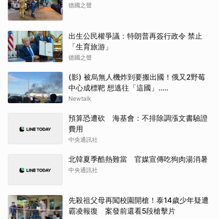
德國之聲
出生公民權爭議：特朗普再簽行政令 禁止
「生育旅游」
德國之聲
(影) 被烏無人機炸到要搬出國！俄又2野莓
中心成標靶 想逃往「這國」.....
Newtalk
預算恐遭砍 海基會：不排除調漲文書驗證
費用
中央通訊社
北韓夏季酷熱難當 官媒宣傳吃狗肉湯消暑
中央通訊社
先殺祖父母再闖校園開槍！泰14歲少年疑遭
霸凌報復 案發前還看5段槍擊片