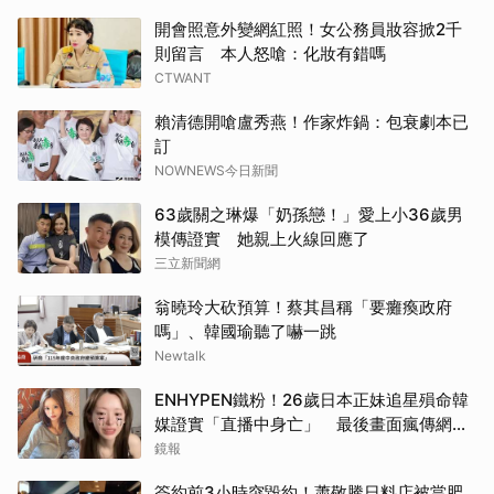
開會照意外變網紅照！女公務員妝容掀2千
則留言 本人怒嗆：化妝有錯嗎
CTWANT
賴清德開嗆盧秀燕！作家炸鍋：包衰劇本已
訂
NOWNEWS今日新聞
63歲關之琳爆「奶孫戀！」愛上小36歲男
模傳證實 她親上火線回應了
三立新聞網
翁曉玲大砍預算！蔡其昌稱「要癱瘓政府
嗎」、韓國瑜聽了嚇一跳
Newtalk
ENHYPEN鐵粉！26歲日本正妹追星殞命韓
媒證實「直播中身亡」 最後畫面瘋傳網痛
心：網暴害死人
鏡報
簽約前3小時突毀約！蕭敬騰日料店被當肥