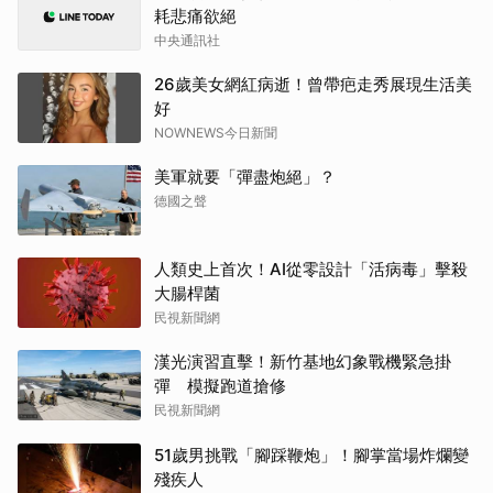
耗悲痛欲絕
中央通訊社
26歲美女網紅病逝！曾帶疤走秀展現生活美
好
NOWNEWS今日新聞
美軍就要「彈盡炮絕」？
德國之聲
人類史上首次！AI從零設計「活病毒」擊殺
大腸桿菌
民視新聞網
漢光演習直擊！新竹基地幻象戰機緊急掛
彈 模擬跑道搶修
民視新聞網
51歲男挑戰「腳踩鞭炮」！腳掌當場炸爛變
殘疾人