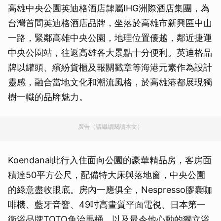
高雄中央公園英迪格酒店隸屬IHG洲際酒店集團，為
台灣首間英迪格酒店品牌，坐落於高雄市新興區中山
一路，緊鄰高雄中央公園，地理位置優越，鄰近捷運
中央公園站，往返高雄各大景點十分便利。英迪格品
牌以罐頭、繽紛貨櫃及報關戳章等海港元素作為設計
靈感，融合當地文化和潮流風格，於高雄港都展現獨
樹一幟的品牌魅力。
廣告（請繼續閱讀本文）
Koendanai此行入住面向公園的豪華精品房，客房面
積達50平方公尺，配備特大床與落地窗，中央公園
的綠意盡收眼底。房內一應俱全，Nespresso膠囊咖
啡機、藍牙音響、49吋高畫質平面電視、日本第一
衛浴品牌TOTO免治馬桶，以及最令他心動的獨立浴