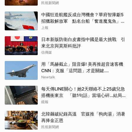
民視新聞網
中國狂造航艦反成台灣機會？華府智庫獻5
招獵殺解放軍 點名台船「奮進魔鬼魚」出
戰
上報
日本新版防衛白皮書指中國是最大挑戰 引
來北京與莫斯科批評
信傳媒
用「馬赫截止」阻音爆! 美再推超音速客機
CNN：克服「這問題」才是關鍵....
Newtalk
每天傳LINE關心！她2天聯絡不上25歲兒急
搭機衝東京 「聽1句話」當場心碎...結局看
哭網
鏡報
北韓飆破紀錄高溫 官媒推「狗肉湯」消暑
再捧金正恩
民視新聞網