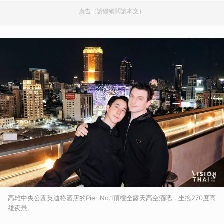
廣告（請繼續閱讀本文）
高雄中央公園英迪格酒店的Pier No.1頂樓全露天高空酒吧，坐擁270度高
雄夜景。