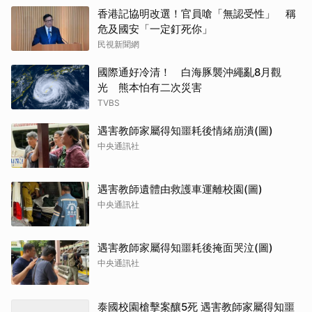
香港記協明改選！官員嗆「無認受性」 稱
危及國安「一定釘死你」
民視新聞網
國際通好冷清！ 白海豚襲沖繩亂8月觀
光 熊本怕有二次災害
TVBS
遇害教師家屬得知噩耗後情緒崩潰(圖)
中央通訊社
遇害教師遺體由救護車運離校園(圖)
中央通訊社
遇害教師家屬得知噩耗後掩面哭泣(圖)
中央通訊社
泰國校園槍擊案釀5死 遇害教師家屬得知噩