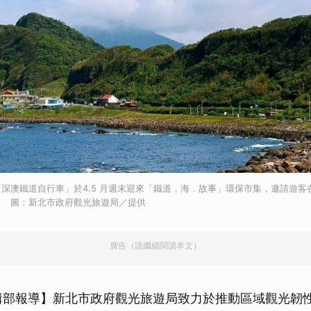
深澳鐵道自行車」於4.5 月週末迎來「鐵道．海．故事」環保市集，邀請遊客
。 圖：新北市政府觀光旅遊局／提供
廣告（請繼續閱讀本文）
輯部報導】新北市政府觀光旅遊局致力於推動區域觀光韌