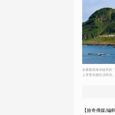
全臺最美海岸線旁的「
上享受永續生活時光
【旅奇傳媒/編