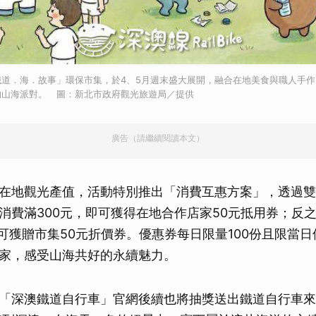
鐵道．海．故事」環保市集，於4、5月週末盛大展開，融合在地美食與職人手
的山海派對。 圖：新北市政府觀光旅遊局／提供
廣告（請繼續閱讀本文）
在地觀光產值，活動特別推出「消費互惠方案」，透過雙
消費滿300元，即可獲得在地合作店家50元抵用券；反
亦可獲贈市集50元折價券。優惠券每日限量100份且限當
家，感受山海共好的永續魅力。
「深澳鐵道自行車」官網後續也將抽獎送出鐵道自行車來