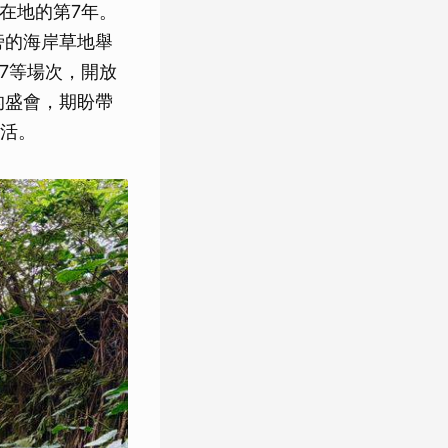
耕在地的第7年。
旁的海岸草地舉
/17等場次，開放
量的盛會，期盼帶
活。