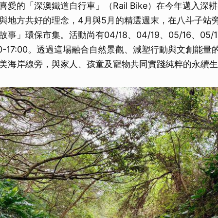
愛的「深澳鐵道自行車」（Rail Bike）在今年邁入深
與地方共好的理念，4月與5月的精選週末，在八斗子站
事」環保市集。活動尚有04/18、04/19、05/16、05
00-17:00。透過這場融合自然景觀、減塑行動與文創能
美海岸線旁，與家人、孩童及寵物共同實踐純粹的永續生