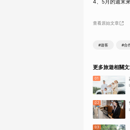
4、5月的週末
查看原始文章
#遊客
#合
更多旅遊相關文
01
02
03