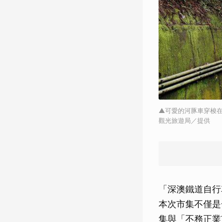
▲可愛的河豚車穿梭
觀光旅遊局／提供
「深澳鐵道自行
本次市集不僅是
集與「不務正業