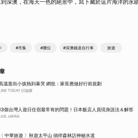
來到深澳，在海天一色的絕景中，寫下屬於這片海洋的永
作
#市集
#攤位
#深澳鐵道自行車
旅遊
章
高溫逛街小孩熱到暴哭 網批：家長應做好行前規劃
LINE TODAY 討論牆
13個台灣人遊日住宿最常有的問題！日本飯店人員現身說法＆解答
LIVE JAPAN
〈 中華旅遊 〉秋遊太平山 徜徉森林訪神秘水道