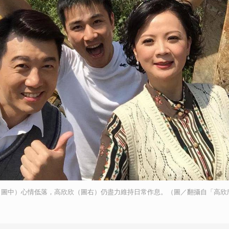
取消
（圖中）心情低落，高欣欣（圖右）仍盡力維持日常作息。（圖／翻攝自「高欣