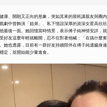
健康、開朗又正向的形象，突如其來的噩耗讓親友與圈內
戲劇中曾飾演「姐弟」、私下情誼深厚的資深女星高欣欣
他最後一面。她回憶當時情景，表示傅子純神情安詳，就
受好友這麼年輕就離開，忍不住對著他喊：「在搞什麼東
。她也透露，目前有一群好友持續陪伴在傅子純遺孀身邊
穩定，並開始能少量進食。