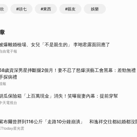
欣欣
#頭七
#東西
#親友
娛樂
章
被爆離婚檢場、女兒「不是親生的」 李翊君露面回應了
自由電子報
68歲資深男星摔斷腿2個月！妻不忍了怒爆演藝工會黑幕：差勁無禮
手探病禮
鏡報
胡瓜保險箱「上百萬現金」消失！笑曝寵妻內幕：提前穿幫
中天電視台
紫布爾曾胖到116公斤「走路10分鐘崩潰」 和逸祥交往都結婚都沒
ETtoday星光雲