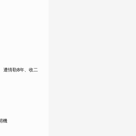
 遭情勒8年、收二
開機