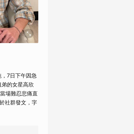
純，7日下午因急
姐弟的女星高欣
當場難忍悲痛直
次於社群發文，字