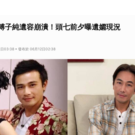
傅子純遺容崩潰！頭七前夕曝遺孀現況
日03:38 • 發布於 06月12日02:38