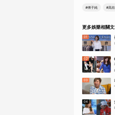
#傅子純
#高
更多娛樂相關文
01
02
03
04