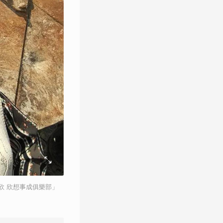
欣 欣想事成俱樂部」