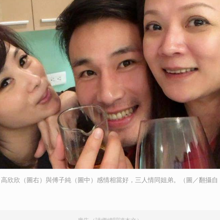
、高欣欣（圖右）與傅子純（圖中）感情相當好，三人情同姐弟。（圖／翻攝自