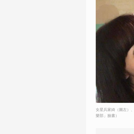
女星兵家綺（圖左）
樂部」臉書）