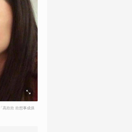
「高欣欣 欣想事成俱