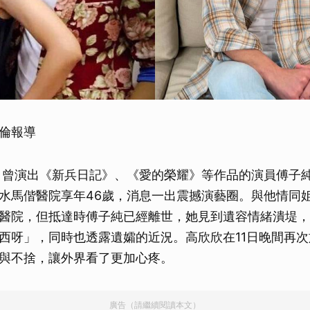
倫報導
、曾演出《新兵日記》、《愛的榮耀》等作品的演員傅子
水馬偕醫院享年46歲，消息一出震撼演藝圈。與他情同
醫院，但抵達時傅子純已經離世，她見到遺容情緒潰堤，
西呀」，同時也透露遺孀的近況。高欣欣在11日晚間再
與不捨，讓外界看了更加心疼。
廣告（請繼續閱讀本文）