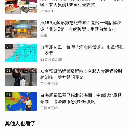
曝：有人原價188萬付現購買
CTWANT
03
買195元鹹酥雞忘記帶錢！老闆一句話解決
還「倒貼5元」全網暖哭：用新台幣支持
鏡報
04
白海豚回血！台灣「炸雨到發紫」 雨區時程
一次看
EBC 東森新聞
05
知名韓貨品牌驚爆解散！合夥人鬧翻遭控財
務糾紛 雙方聲明曝光
三立新聞網
06
白海豚暴風圈已觸北部海面！中部以北嚴防
取消
豪雨 這些縣市恐吹9級強風
民視新聞網
其他人也看了