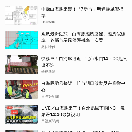
中颱白海豚來襲！「7縣市」明達颱風假標
準
Newtalk
颱風最新動態｜白海豚颱風路徑、颱風假標
準、各縣市暴風侵襲機率一次看
數位時代
快移車！白海豚逼近 北市水門14：00起只
出不進
華視新聞
白海豚颱風接近 竹市明日啟動災害應變中
心
台灣好新聞
LIVE／白海豚來了！台北颳風下雨ING 氣
象署14:40最新說明
民視新聞網