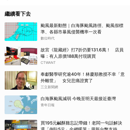
繼續看下去
颱風最新動態｜白海豚颱風路徑、颱風假標
準、各縣市暴風侵襲機率一次看
數位時代
故宮《龍藏經》打7折仍要131.6萬！ 店員
曝：有人原價188萬付現購買
CTWANT
奉獻醫學研究逾40年！林慶順教授不幸「意
外離世」 女兒悲痛證實了
三立新聞網
白海豚颱風減弱 今晚至明天最接近臺灣
青年日報
買195元鹹酥雞忘記帶錢！老闆一句話解決
還「倒貼5元」全網暖哭：用新台幣支持