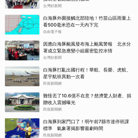
台灣好新聞
白海豚外圍接觸北部陸地！竹苗山區雨量上
看500毫米恐在一天內下完
自由電子報
因應白海豚颱風發布海上颱風警報 北水分
署成立緊急應變小組嚴密監控水情
台灣好新聞
白海豚打亂出國行程！華航、長榮、虎航、
星宇航班異動一次看
民視新聞網
難怪丟了10.6億不在意？慈濟驚人財產、捐
贈收入震撼曝光
民視新聞網
白海豚到家門口了！明午前7縣市達停班課
標準 氣象署揭影響最劇時間
民視新聞網