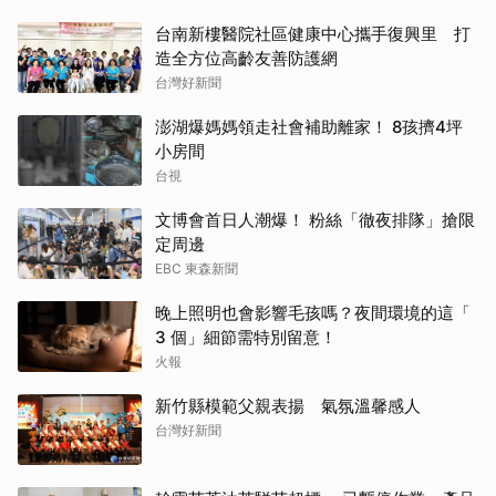
台南新樓醫院社區健康中心攜手復興里 打
造全方位高齡友善防護網
台灣好新聞
澎湖爆媽媽領走社會補助離家！ 8孩擠4坪
小房間
台視
文博會首日人潮爆！ 粉絲「徹夜排隊」搶限
定周邊
EBC 東森新聞
晚上照明也會影響毛孩嗎？夜間環境的這「
3 個」細節需特別留意！
火報
新竹縣模範父親表揚 氣氛溫馨感人
台灣好新聞