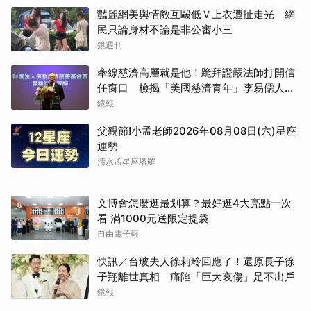
豔麗網美與情敵互毆低Ｖ上衣遭扯走光 網
民只論身材不論是非公審小三
鏡週刊
牽線慈濟高層就是他！跪拜證嚴法師打開信
任窗口 檢揭「美國慈濟青年」李易儒人脈
網絡
鏡報
父親節!小孟老師2026年08月08日(六)星座
運勢
清水孟星座塔羅
文博會怎麼逛最划算？最好逛4大亮點一次
看 滿1000元送限定提袋
自由電子報
快訊／台玻夫人徐莉玲回應了！還原長子徐
子翔離世真相 痛陷「巨大哀傷」足不出戶
鏡報