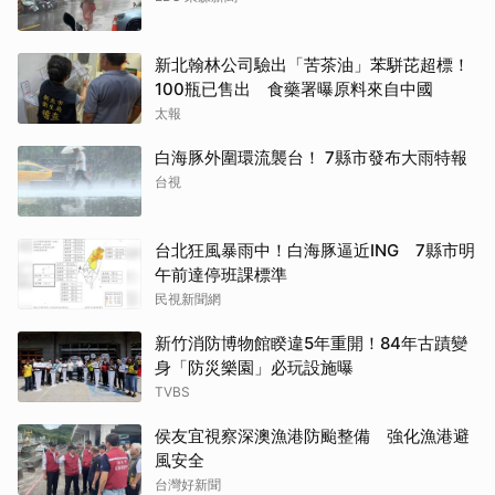
新北翰林公司驗出「苦茶油」苯駢芘超標！
100瓶已售出 食藥署曝原料來自中國
太報
白海豚外圍環流襲台！ 7縣市發布大雨特報
台視
台北狂風暴雨中！白海豚逼近ING 7縣市明
午前達停班課標準
民視新聞網
新竹消防博物館睽違5年重開！84年古蹟變
身「防災樂園」必玩設施曝
TVBS
侯友宜視察深澳漁港防颱整備 強化漁港避
風安全
台灣好新聞