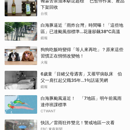
翰霖苦茶油苯駢芘超標 已暫停作業、產品
下架回收
台視
白海豚逼近「雨炸台灣」時間曝！「這些地
區」已達颱風假標準…花蓮卻飆38°C高溫
鏡報
狗狗吃飯時變得「等人來再吃」？原來這些
習慣正在悄悄改變牠！
火報
6歲童「目睹父母遇害」又罹罕病臥床 伯
父一肩扛起父職35年...1句話逼哭網
鏡報
白海豚颱風逼近！ 「7地區」明午前風雨
達停班課標準
CTWANT
快訊／雷雨狂炸雙北！警戒地區一次看
EBC 東森新聞