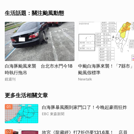
生活話題：關注颱風動態
白海豚颱風來襲 台北市水門今18
中颱白海豚來襲！「7縣市
時執行拖吊
颱風假標準
鏡週刊
Newtalk
更多生活相關文章
01
白海豚暴風圈到家門口了！今晚起豪雨狂炸
EBC 東森新聞
02
故宮《龍藏經》打7折仍要131.6萬！ 店員