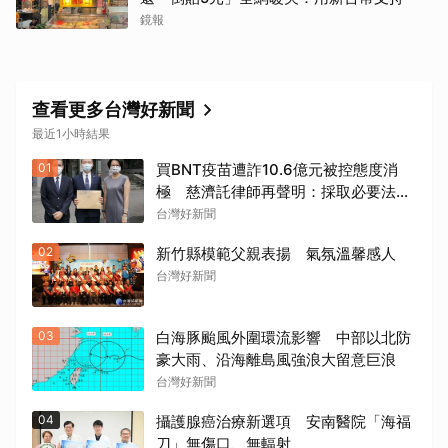
鏡報
查看更多台灣好新聞
最近1小時結果
01
買BNT疫苗遭詐10.6億元被控態度消
極 慈濟託律師再聲明：採取必要法律
措施捍衛捐款大眾權益
台灣好新聞
02
新竹縣模範父親表揚 氣氛溫馨感人
台灣好新聞
03
白海豚颱風外圍環流影響 中部以北防
豪大雨、沿海離島風強浪大留意巨浪
台灣好新聞
04
攝護腺癌治療新選項 安南醫院「海福
刀」無傷口、無輻射