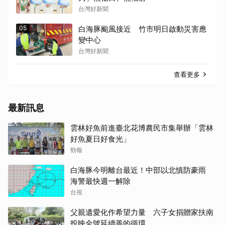
台灣好新聞
05
白海豚颱風接近 竹市明日啟動災害應
變中心
台灣好新聞
查看更多
最新訊息
雲林好魚前進臺北花博農民市集舉辦「雲林
好魚夏日好食光」
勁報
白海豚今明離台最近！中部以北慎防豪雨
海警最快週一解除
台視
父親遺愛化作希望力量 六子女捐贈家扶南
投映全號延續善的循環