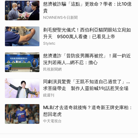
慈濟被詐騙「這點」更致命？學者：比10億
貴
NOWNEWS今日新聞
剃毛變聖光儀式！西伯利亞貓閉眼站立宛如
升天 9500萬人看傻：已看見上帝
Styletc
慈濟遭詐「昔防疫男團再被挖」！羅一鈞近
況判若兩人…網不忍：擔心
民視新聞網
同劇演員驚覺「王凱不知道自己過世了」...
求菩薩帶走 製作人靈前喊1句話惹哭全場
鏡週刊
MLB/才去道奇就後悔？道奇新王牌史庫柏：
想回老虎
中天電視台