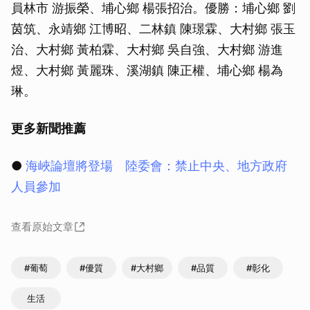
員林市 游振榮、埔心鄉 楊張招治。優勝：埔心鄉 劉
茵筑、永靖鄉 江博昭、二林鎮 陳璟霖、大村鄉 張玉
治、大村鄉 黃柏霖、大村鄉 吳自強、大村鄉 游進
煜、大村鄉 黃麗珠、溪湖鎮 陳正權、埔心鄉 楊為
琳。
更多新聞推薦
●
海峽論壇將登場 陸委會：禁止中央、地方政府
人員參加
查看原始文章
#葡萄
#優質
#大村鄉
#品質
#彰化
生活