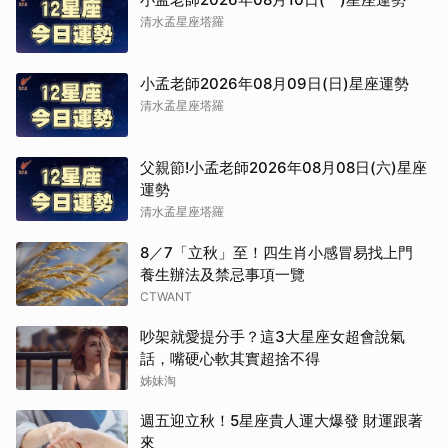
清水孟星座塔羅
小孟老師2026年08月09日(日)星座運勢
清水孟星座塔羅
父親節!小孟老師2026年08月08日(六)星座
運勢
清水孟星座塔羅
8／7「立秋」至！四生肖小感冒易找上門
養生辦法及禁忌事項一覽
CTWANT
吵架就愛提分手？這3大星座女超會說氣
話，嘴硬心軟其實超捨不得
姊妹淘
週五迎立秋！5星座貴人運大爆發 財運跟著
來