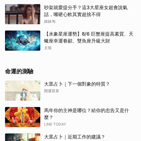
吵架就愛提分手？這3大星座女超會說氣
話，嘴硬心軟其實超捨不得
姊妹淘
【水象星座運勢】8/6 巨蟹座提高素質、天
蠍座幸運眷顧、雙魚座升級大財
太報
命運的測驗
大眾占卜｜下一個對象的特質？
開運算算
馬年你的主神是哪位？給你的忠告又是什
麼？
LINE TODAY
取消
大眾占卜｜近期工作的建議？