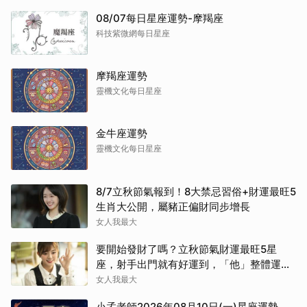
08/07每日星座運勢-摩羯座
科技紫微網每日星座
摩羯座運勢
靈機文化每日星座
金牛座運勢
靈機文化每日星座
8/7立秋節氣報到！8大禁忌習俗+財運最旺5
生肖大公開，屬豬正偏財同步增長
女人我最大
要開始發財了嗎？立秋節氣財運最旺5星
座，射手出門就有好運到，「他」整體運勢
將走上坡
女人我最大
小孟老師2026年08月10日(一)星座運勢