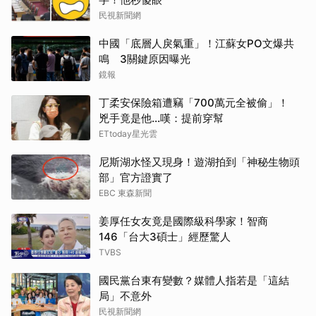
民視新聞網
中國「底層人戾氣重」！江蘇女PO文爆共
鳴 3關鍵原因曝光
鏡報
丁柔安保險箱遭竊「700萬元全被偷」！
兇手竟是他...嘆：提前穿幫
ETtoday星光雲
尼斯湖水怪又現身！遊湖拍到「神秘生物頭
部」官方證實了
EBC 東森新聞
姜厚任女友竟是國際級科學家！智商
146「台大3碩士」經歷驚人
TVBS
國民黨台東有變數？媒體人指若是「這結
局」不意外
民視新聞網