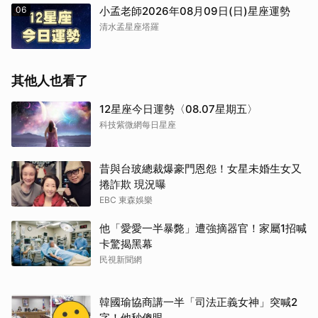
06
小孟老師2026年08月09日(日)星座運勢
清水孟星座塔羅
其他人也看了
12星座今日運勢〈08.07星期五〉
科技紫微網每日星座
昔與台玻總裁爆豪門恩怨！女星未婚生女又
捲詐欺 現況曝
EBC 東森娛樂
他「愛愛一半暴斃」遭強摘器官！家屬1招喊
卡驚揭黑幕
民視新聞網
韓國瑜協商講一半「司法正義女神」突喊2
字！他秒傻眼