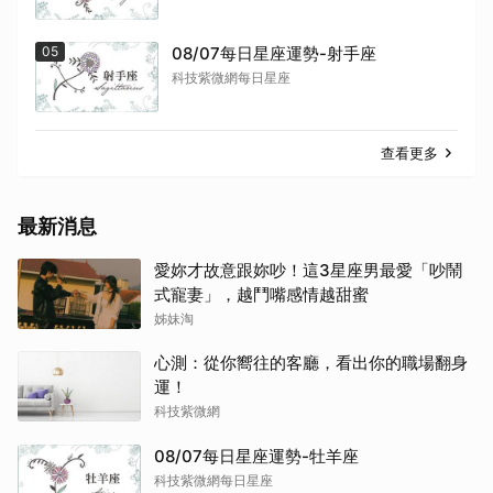
05
08/07每日星座運勢-射手座
科技紫微網每日星座
查看更多
最新消息
愛妳才故意跟妳吵！這3星座男最愛「吵鬧
式寵妻」，越鬥嘴感情越甜蜜
姊妹淘
心測：從你嚮往的客廳，看出你的職場翻身
運！
科技紫微網
08/07每日星座運勢-牡羊座
科技紫微網每日星座