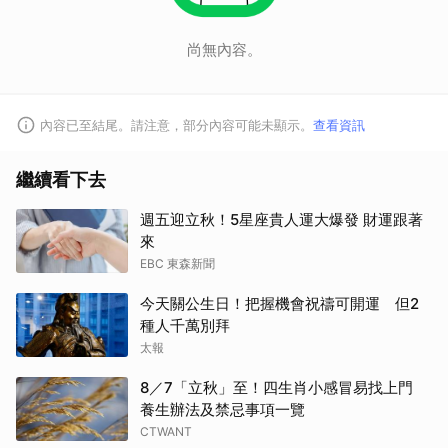
尚無內容。
內容已至結尾。請注意，部分內容可能未顯示。
查看資訊
繼續看下去
週五迎立秋！5星座貴人運大爆發 財運跟著
來
EBC 東森新聞
今天關公生日！把握機會祝禱可開運 但2
種人千萬別拜
太報
8／7「立秋」至！四生肖小感冒易找上門
養生辦法及禁忌事項一覽
CTWANT