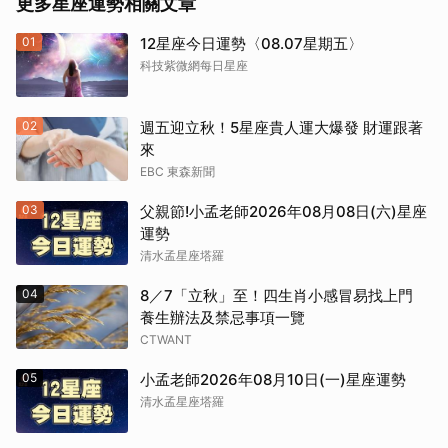
更多星座運勢相關文章
01
12星座今日運勢〈08.07星期五〉
科技紫微網每日星座
02
週五迎立秋！5星座貴人運大爆發 財運跟著
來
EBC 東森新聞
03
父親節!小孟老師2026年08月08日(六)星座
運勢
清水孟星座塔羅
04
8／7「立秋」至！四生肖小感冒易找上門
養生辦法及禁忌事項一覽
CTWANT
05
小孟老師2026年08月10日(一)星座運勢
清水孟星座塔羅