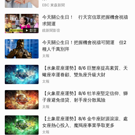
EBC 東森新聞
今天關公生日！ 行天宮信眾把握機會祝禱
求開運
影音
鏡新聞影音
今天關公生日！把握機會祝禱可開運 但2
種人千萬別拜
太報
【水象星座運勢】8/6 巨蟹座提高素質、天
蠍座幸運眷顧、雙魚座升級大財
太報
【火象星座運勢】8/6 牡羊座堅定信仰、獅
子座避免借貸、射手座分散風險
太報
【土象星座運勢】8/6 金牛座財源滾滾、處
女座熱心投入、魔羯座事業爭取更多
太報