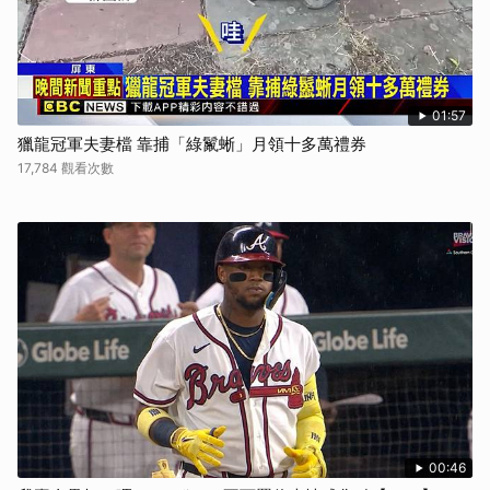
01:57
獵龍冠軍夫妻檔 靠捕「綠鬣蜥」月領十多萬禮券
17,784 觀看次數
00:46