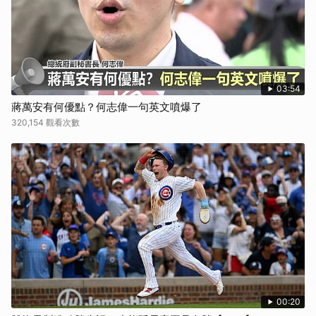
03:54
蔣萬安有何優點？何志偉一句英文噴爆了
320,154 觀看次數
00:20