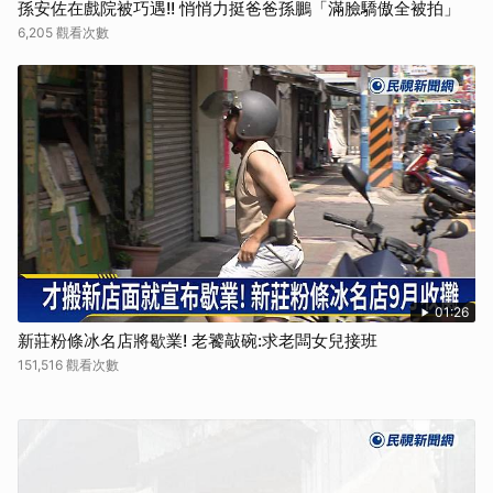
孫安佐在戲院被巧遇!! 悄悄力挺爸爸孫鵬「滿臉驕傲全被拍」
6,205 觀看次數
01:26
新莊粉條冰名店將歇業! 老饕敲碗:求老闆女兒接班
151,516 觀看次數