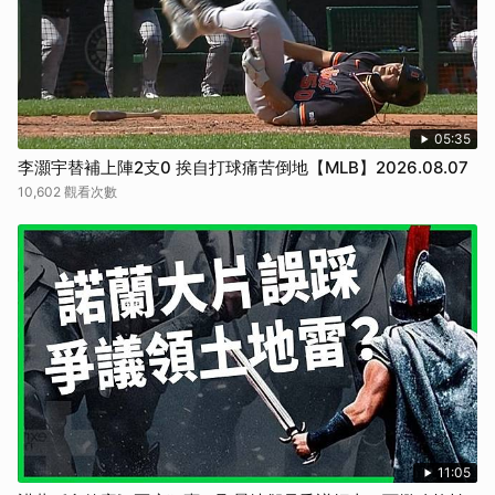
05:35
李灝宇替補上陣2支0 挨自打球痛苦倒地【MLB】2026.08.07
10,602 觀看次數
11:05