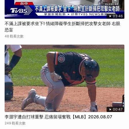
03:46
不滿上課被要求坐下! 情緒障礙學生折斷掃把攻擊女老師 右眼
恐盲
48 觀看次數
00:47
李灝宇遭自打球重擊 忍痛留場奮戰【MLB】2026.08.07
249 觀看次數