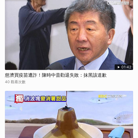
01:42
慈濟買疫苗遭詐！陳時中昔勸退失敗：抹黑該道歉
40 觀看次數