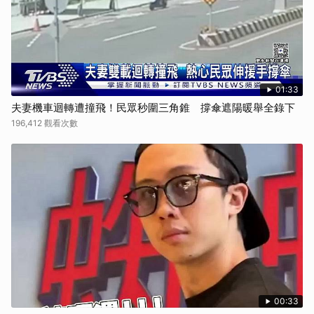
01:33
夫妻機車迴轉遭撞飛！民眾秒圍三角錐 撐傘遮陽暖舉全錄下
196,412 觀看次數
00:33