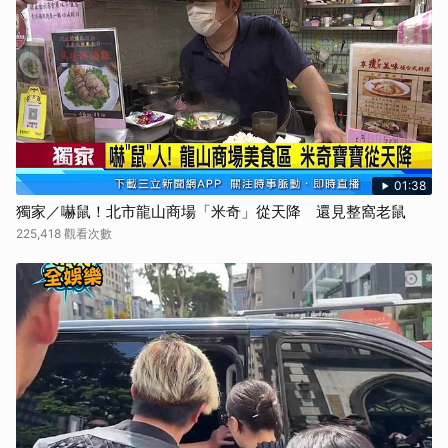
01:38
獨家／嚇鼠！北市龍山商場「米奇」從天降 還見整窩老鼠
225,418 觀看次數