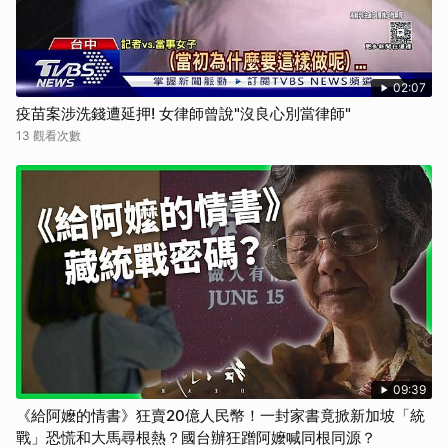
02:07
疫苗案涉洗錢遭延押! 女律師曾說"沒良心別當律師"
13 觀看次數
09:39
《給阿嬤的情書》狂賣20億人民幣！一封家書竟掀新加坡「統
戰」恐慌和大馬尋根熱？國台辦狂蹭阿嬤喊同根同源？