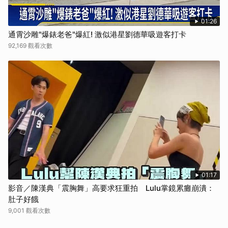
01:26
通霄沙雕"爆錶老爸"爆紅! 激似港星劉德華吸遊客打卡
92,169 觀看次數
01:17
影音／陳漢典「震胸舞」高要求狂重拍 Lulu掌鏡累癱崩潰：
肚子好餓
9,001 觀看次數