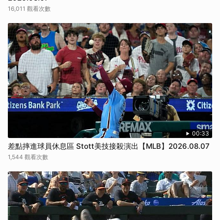
16,011 觀看次數
取消
00:33
差點摔進球員休息區 Stott美技接殺演出【MLB】2026.08.07
1,544 觀看次數