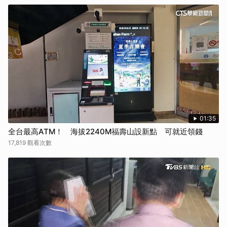
01:35
全台最高ATM！ 海拔2240M福壽山設新點 可就近領錢
17,819 觀看次數