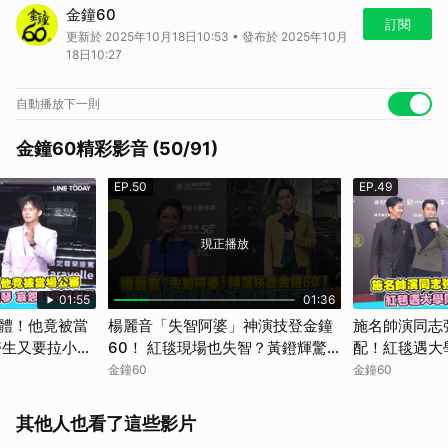
楊麗音「失智阿婆」神演技登金鐘60！ 紅毯現場也失智？黃鐙輝驚呆吃
金鐘60
螺絲
訂閱
更新於 2025年10月18日10:53 • 發布於 2025年10月
18日10:27
自動播放下一則
金鐘60精彩影音 (50/91)
EP.50
EP.49
現正播放
01:55
01:36
體！他竟被當
楊麗音「失智阿婆」神演技登金鐘
施名帥演同志
醫生又要拉小提
60！ 紅毯現場也失智？黃鐙輝驚
配！紅毯遇大
呆吃螺絲
事
金鐘60
金鐘60
其他人也看了這些影片