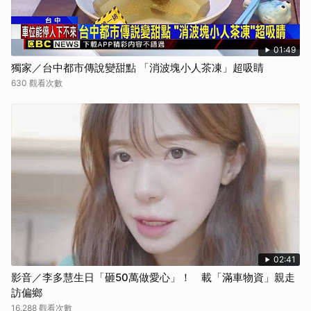
01:49
獨家／台中都市傳說變甜點 「消波塊小人茶凍」超吸睛
630 觀看次數
02:41
影音／李多慧生日「砸50萬做愛心」！ 載「滿車物資」親走
訪偏鄉
16,288 觀看次數