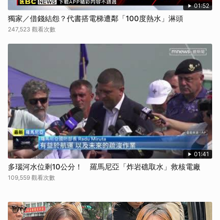
01:52
獨家／借錢結怨？代書搭電梯遭鄰「100度熱水」淋頭
247,523 觀看次數
01:41
多瑙河水位剩10公分！ 羅馬尼亞「炸岩礁取水」救核電廠
109,559 觀看次數