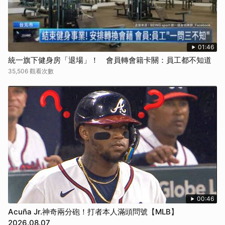
01:46
統一旗下健身房「退場」！ 會員轉會籍卡關：員工都不知道
35,506 觀看次數
00:46
Acuña Jr.神奇兩分砲！打者本人滿頭問號【MLB】
2026.08.07