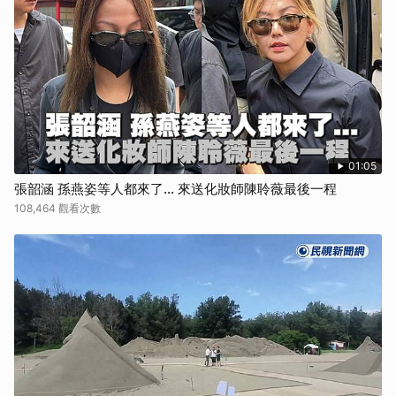
01:05
張韶涵 孫燕姿等人都來了... 來送化妝師陳聆薇最後一程
108,464 觀看次數