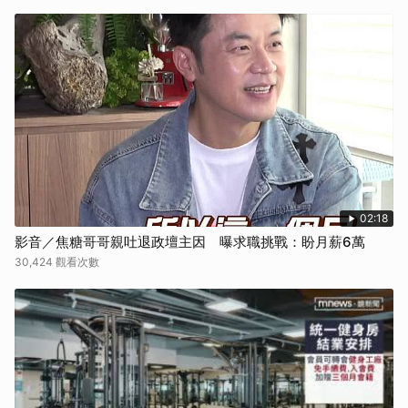
02:18
影音／焦糖哥哥親吐退政壇主因 曝求職挑戰：盼月薪6萬
30,424 觀看次數