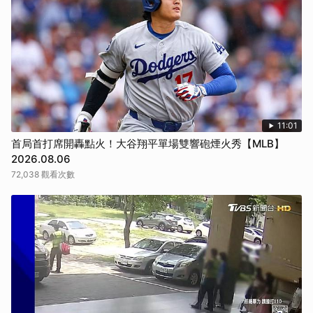
11:01
首局首打席開轟點火！大谷翔平單場雙響砲煙火秀【MLB】
2026.08.06
72,038 觀看次數