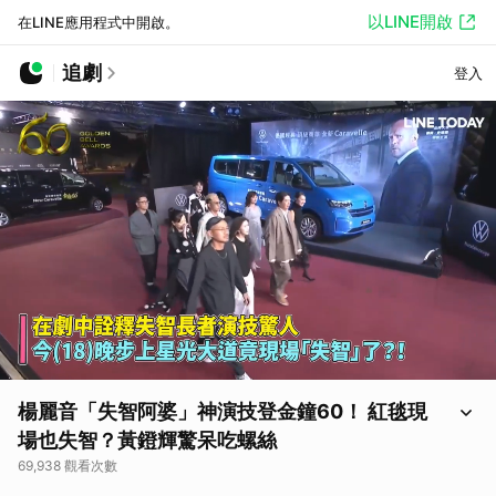
以LINE開啟
在LINE應用程式中開啟。
追劇
登入
楊麗音「失智阿婆」神演技登金鐘60！ 紅毯現
場也失智？黃鐙輝驚呆吃螺絲
69,938 觀看次數