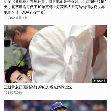
諾蘭《奧德賽》票房狂賣，取景地卻是爭議領土！西撒哈拉拍4
天，竟替摩洛哥做了10年宣傳？好萊塢大片可能悄悄改寫世界
地圖？【TODAY 看世界】
109,102 觀看次數
00:48
王凱骨灰已回到高雄 經紀人曝光媽媽近況
103 觀看次數