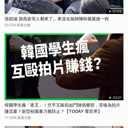
01:05
張韶涵 孫燕姿等人都來了... 來送化妝師陳聆薇最後一程
50,506 觀看次數
09:21
韓國學生瘋「夜叉」！空手互毆宛如鬥陣俱樂部，背後為拍片
賺流量？新型校園暴力難防止？【TODAY 看世界】
171,696 觀看次數