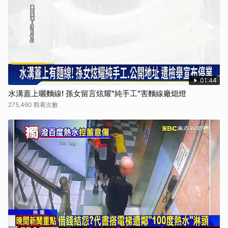
01:44
水溝蓋上曬麵線! 孫女留言炫耀"純手工"害麵線廠熄燈
275,460 觀看次數