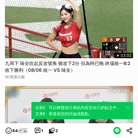
03:32
九局下 味全吹起反攻號角 雖攻下2分 但為時已晚 終場統一8:2
收下勝利（08/06 統一 VS 味全）
96 觀看次數
全新體驗！一鍵引用此內容，透過發布貼
可以轉發或引用此內容至自己的貼文中，
文來輕鬆表達個人立場。
來發表您的評論或觀點。
64
1
2