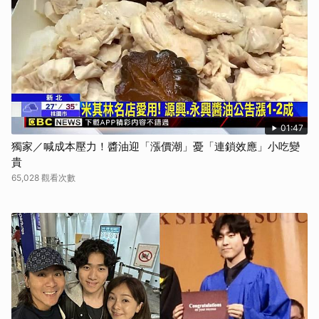
01:47
獨家／喊成本壓力！醬油迎「漲價潮」憂「連鎖效應」小吃變
貴
65,028 觀看次數