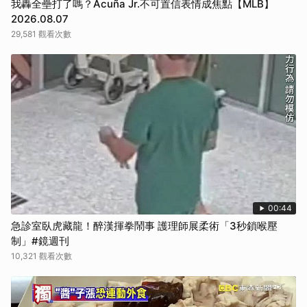
我轟全壘打了嗎？Acuña Jr.不可置信表情成焦點【MLB】
2026.08.07
29,581 觀看次數
00:44
急診室臥虎藏龍！醉漢揮拳鬧事 護理師展柔術「3秒鎖喉壓
制」#鏡週刊
10,321 觀看次數