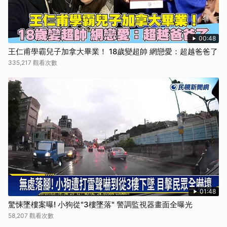
00:48
王仁甫學霸兒子加拿大畢業！ 18歲變超帥 網戀愛：超越爸爸了
335,217 觀看次數
01:48
驚悚墜樓案曝! 小狗從"3樓墜落" 警調監視器畫面全曝光
58,207 觀看次數