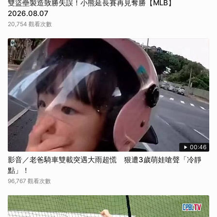
雙盜壘製造致勝失誤！小熊延長賽再見奪勝【MLB】
2026.08.07
20,754 觀看次數
00:46
影音／老爸騎車雙載突遇大雨超慌 狠遭3歲萌娃嗆聲「冷靜
點」！
96,767 觀看次數