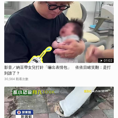
01:02
影音／納豆帶女兒打針「嚇出表情包」 依依目睹笑翻：是打
到誰了？
30,564 觀看次數