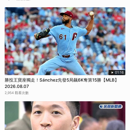
01:16
勝投王寶座獨走！Sánchez先發5局飆6K奪第15勝【MLB】
2026.08.07
2,954 觀看次數