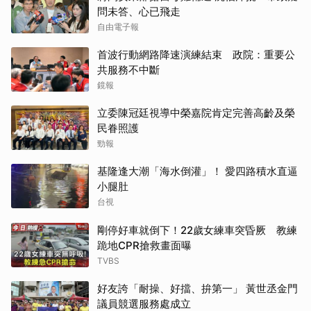
問未答、心已飛走
自由電子報
首波行動網路降速演練結束 政院：重要公
共服務不中斷
鏡報
立委陳冠廷視導中榮嘉院肯定完善高齡及榮
民眷照護
勁報
基隆逢大潮「海水倒灌」！ 愛四路積水直逼
小腿肚
台視
剛停好車就倒下！22歲女練車突昏厥 教練
跪地CPR搶救畫面曝
TVBS
好友誇「耐操、好擋、拚第一」 黃世丞金門
議員競選服務處成立