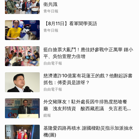
衛共識
青年日報
【8月11日】看軍聞學英語
青年日報
藍白搶票大亂鬥！應佳妤參戰中正萬華 鍾小
平、吳怡萱壓力倍增
自由電子報
慈濟遭詐10億案有花蓮王的戲？他翻起訴書
抓包：傅委員是誰呀？
自由電子報
外交豬隊友！駐外處長因牛排熟度怒嗆餐
廳 洩友邦情資 酸西藏惹議 失言惹毛美
方
鏡報
基隆愛四路再積水 謝國樑勘災指示加派抽水
機(圖)