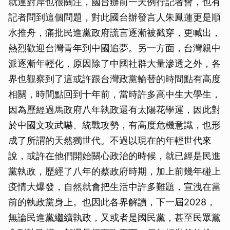
就連對岸也很關注，國台辦前一天例行記者會，也有
記者問到這個問題，對此國台辦發言人朱鳳蓮更是順
水推舟，痛批民進黨政府謊言逐漸被戳穿，更喊出，
熱烈歡迎台灣青年到中國追夢。另一方面，台灣親中
派逐漸年輕化，原因除了中國社群大量滲透之外，各
界也觀察到了這或許跟台灣政黨輪替的時間點有高度
相關，時間點回到十年前，當時許多高中生大學生，
因為歷經過馬政府八年執政還有太陽花學運，因此對
於中國文攻武嚇、統戰攻勢，有高度危機意識，也形
成了所謂的天然獨世代。不過以現在的年輕世代來
說，或許在他們開始關心政治的時候，就已經是民進
黨執政，歷經了八年的蔡政府時期，加上前幾年碰上
疫情大爆發，自然就會把生活中許多難題，宣洩在當
前的執政黨身上。也因此各界解讀，下一屆2028，
無論民進黨繼續執政，又或者是國民黨，甚至民眾黨