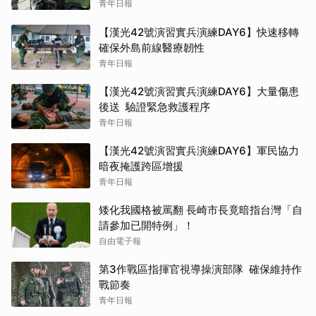
青年日報
【漢光42號演習實兵演練DAY6】快速移轉
確保外島前線醫療韌性
青年日報
【漢光42號演習實兵演練DAY6】大量傷患
後送 驗證緊急救護程序
青年日報
【漢光42號演習實兵演練DAY6】軍民協力
暗夜掩護跨區增援
青年日報
矮化我國格被罵翻 長崎市長竟暗指台灣「自
請參加已開特例」！
自由電子報
第3作戰區指揮官視導操演部隊 確保維持作
戰節奏
青年日報