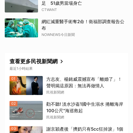
足 51歲男當場身亡
CTWANT
網紅減重醫手術奪2命！衛福部調查報告公
布
NOWNEWS今日新聞
查看更多民視新聞網
取消
最近1小時結果
01
方志友、楊銘威震撼宣布「離婚了」！
聲明揭這原因：無法再做情人
民視新聞網
02
勸不聽! 淡水沙崙1國中生溺水 捲離海岸
100公尺"海巡救起
民視新聞網
03
謝京穎產後「擠奶只有5cc狂掉淚」1個