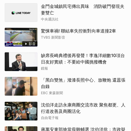
金門金城鎮民宅傳出異味 消防破門發現夫
妻雙亡
中央通訊社
驚悚車禍! 聯結車失控衝對向車道撞2車
TVBS 新聞影音
影音
缺席長崎典禮後再發聲！李逸洋細數10項台
日友好實績：不要給中國挑撥機會
鏡報
「黑白雙煞」潑漆長照中心、放鞭炮 還囂張
自錄
EBC 東森新聞
沈伯洋走訪永康商圈交流市政 聚焦都更、人
行道改善及商圈活化
自由電子報
蔣萬安東部搶當母雞輔選 沈伯洋批：市政疑