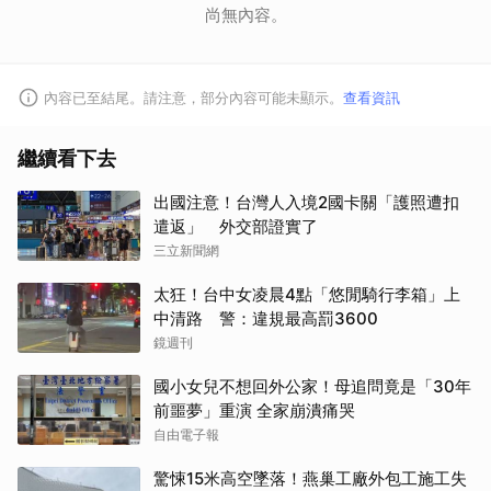
尚無內容。
內容已至結尾。請注意，部分內容可能未顯示。
查看資訊
繼續看下去
出國注意！台灣人入境2國卡關「護照遭扣
遣返」 外交部證實了
三立新聞網
太狂！台中女凌晨4點「悠閒騎行李箱」上
中清路 警：違規最高罰3600
鏡週刊
國小女兒不想回外公家！母追問竟是「30年
前噩夢」重演 全家崩潰痛哭
自由電子報
驚悚15米高空墜落！燕巢工廠外包工施工失