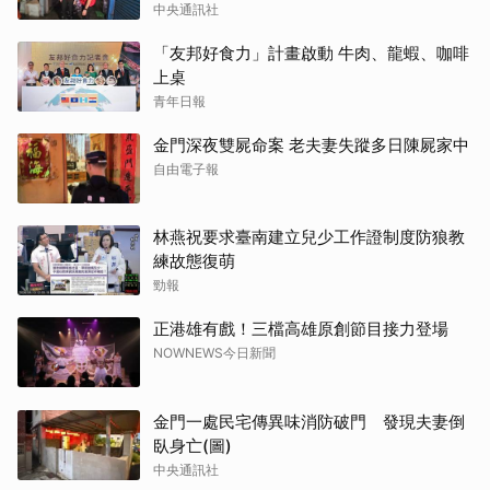
中央通訊社
「友邦好食力」計畫啟動 牛肉、龍蝦、咖啡
上桌
青年日報
金門深夜雙屍命案 老夫妻失蹤多日陳屍家中
自由電子報
林燕祝要求臺南建立兒少工作證制度防狼教
練故態復萌
勁報
正港雄有戲！三檔高雄原創節目接力登場
NOWNEWS今日新聞
金門一處民宅傳異味消防破門 發現夫妻倒
臥身亡(圖)
中央通訊社