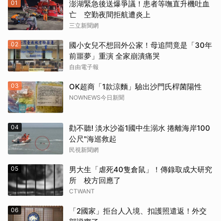
01
澎湖緊急後送爆爭議！患者等嘸直升機吐血
亡 空勤夜間拒航遭炎上
三立新聞網
02
國小女兒不想回外公家！母追問竟是「30年
前噩夢」重演 全家崩潰痛哭
自由電子報
03
OK超商「1款涼麵」驗出沙門氏桿菌陽性
NOWNEWS今日新聞
04
勸不聽! 淡水沙崙1國中生溺水 捲離海岸100
公尺"海巡救起
民視新聞網
05
男大生「虐死40隻倉鼠」！傳錄取成大研究
所 校方回應了
CTWANT
06
「2國家」拒台人入境、扣護照遣返！外交