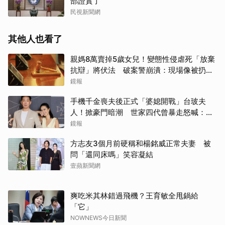
部證實了
民視新聞網
其他人也看了
親媽8萬賣掉5歲女兒！變態性侵虐死「放棄
抗辯」將伏法 破案警崩潰：現場像被扔掉
的洋娃娃
鏡報
手機千金喪夫後正式「婆媳開戰」台玻夫
人！掀豪門暗潮 世家四代曾暴走怒喊：我
只是一個年輕人
鏡報
方志友3個月前硬稱和楊銘威正常夫妻 被
問「還同床嗎」笑容凝結
壹蘋新聞網
爽吃米其林錯過飛機？王育敏全甩鍋給
「它」
NOWNEWS今日新聞