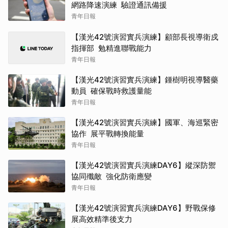
網路降速演練 驗證通訊備援
青年日報
【漢光42號演習實兵演練】顧部長視導衛戍
指揮部 勉精進聯戰能力
青年日報
【漢光42號演習實兵演練】鍾樹明視導醫藥
動員 確保戰時救護量能
青年日報
【漢光42號演習實兵演練】國軍、海巡緊密
協作 展平戰轉換能量
青年日報
【漢光42號演習實兵演練DAY6】縱深防禦
協同殲敵 強化防衛應變
青年日報
【漢光42號演習實兵演練DAY6】野戰保修
展高效精準後支力