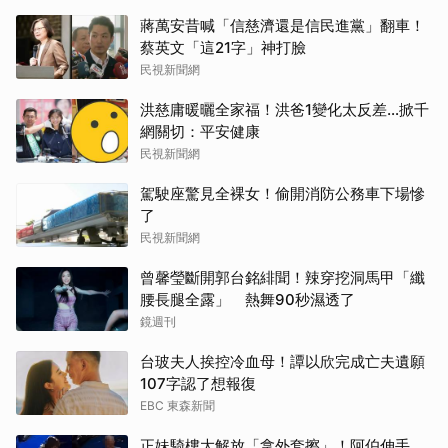
蔣萬安昔喊「信慈濟還是信民進黨」翻車！
蔡英文「這21字」神打臉
民視新聞網
洪慈庸暖曬全家福！洪爸1變化太反差…掀千
網關切：平安健康
民視新聞網
駕駛座驚見全裸女！偷開消防公務車下場慘
了
民視新聞網
曾馨瑩斷開郭台銘緋聞！辣穿挖洞馬甲「纖
腰長腿全露」 熱舞90秒濕透了
鏡週刊
台玻夫人挨控冷血母！譚以欣完成亡夫遺願
107字認了想報復
EBC 東森新聞
正妹騎樓大解放「拿外套擦」！阿伯伸手