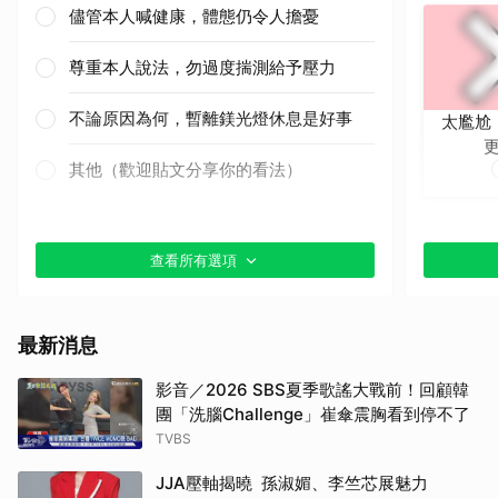
儘管本人喊健康，體態仍令人擔憂
尊重本人說法，勿過度揣測給予壓力
不論原因為何，暫離鎂光燈休息是好事
太尷尬
其他（歡迎貼文分享你的看法）
查看所有選項
最新消息
影音／2026 SBS夏季歌謠大戰前！回顧韓
團「洗腦Challenge」崔傘震胸看到停不了
TVBS
JJA壓軸揭曉 孫淑媚、李竺芯展魅力