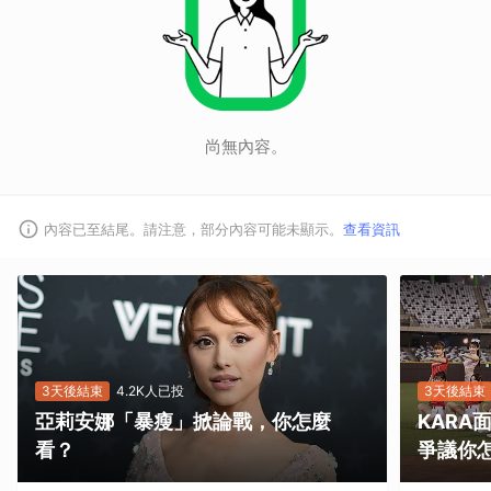
尚無內容。
內容已至結尾。請注意，部分內容可能未顯示。
查看資訊
3天後結束
4.2K人已投
3天後結束
亞莉安娜「暴瘦」掀論戰，你怎麼
KAR
看？
爭議你