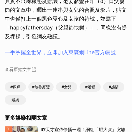
其實不只粿粿態度惹議，范姜彥豐在昨（8）日父親
節的文章中，曬出一連串與女兒的合照及影片，貼文
中也僅打上一個黑色愛心及女孩的符號，並寫下
「happyfathersday（父親節快樂）」，同樣沒有提
及粿粿，引發網友熱議。
一手掌握全世界，立即加入東森網Line官方帳號
查看原始文章
#粿粿
#范姜彥豐
#女兒
#婚變
#感情
娛樂
更多娛樂相關文章
01
昨天才宣佈停播一週！網紅「肥大叔」突離