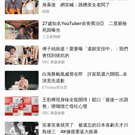
身幕後 網笑喊：跳槽美女老闆了
鏡報
27歲知名YouTuber命喪喬治亞 二度屍檢
死因曝光
三立新聞網
傅子純病逝！愛妻曝「遺願安排中」：我們
會找到彼此的
EBC 東森娛樂
白海豚颱風威脅在即 許富凱週六開唱...未
演竟先道歉
ETtoday星光雲
王彩樺現身味全龍開球！鬆口「最後一次調
整」哽咽憶亡母吐心聲
EBC 東森娛樂
笑著笑著就哭了 被遺忘的日本喜劇天才川
島雄三 4K修復重返大銀幕