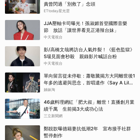
責曾閃過「別救了」念頭
ETtoday星光雲
JJA壓軸卡司曝光！孫淑媚首登國際音樂
節 放話「讓世界看見正港辣台妹」
中天電視台
影/高橋文哉將訪台人氣炸裂！《藍色監獄》
5場見面會秒殺 親錄影片喊話台粉
中天電視台
單向留言從未停歇：蕭敬騰揭方大同離世後1
年多的逃避與思念，首唱遺作《Say A Lil
Something》
姊妹淘
46歲料理網紅「肥大叔」離世！直播創月業
績千萬 生前揭3大成功心法
三立新聞網
鄭靚歆曝德籍妻抗低潮2年 宣布接手社群
暫停創作