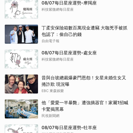
08/07每日星座運勢-摩羯座
科技紫微網每日星座
丁柔安保險箱數百萬現金遭竊 大咖兇手被抓
包認了：偷自己的錢
自由電子報
08/07每日星座運勢-處女座
科技紫微網每日星座
昔與台玻總裁爆豪門恩怨！女星未婚生女又
捲詐欺 現況曝
EBC 東森娛樂
他「愛愛一半暴斃」遭強摘器官！家屬1招喊
卡驚揭黑幕
民視新聞網
08/07每日星座運勢-牡羊座