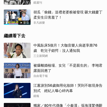
鏡週刊
胡瓜「偷錢」送禮老婆糗被發現 砸大錢慶丁
柔安生日害羞了！
影音
非凡娛樂
繼續看下去
中風臥床5個月！大咖音樂人病逝享壽76
歲 乾兒子錯愕：沒人通知我
三立新聞網
被爆離婚檢場、女兒「不是親生的」 李翊君
露面回應了
自由電子報
江蕙淚別56歲御用化妝師！哭到不敢現身告
別式 經紀人曝心碎內幕
鏡報
獨家／80年代偶像「小秦漢」張海漢驚傳辭