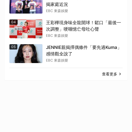
揭家庭近況
EBC 東森娛樂
04
王彩樺現身味全龍開球！鬆口「最後一
次調整」哽咽憶亡母吐心聲
EBC 東森娛樂
05
JENNIE親揭擇偶條件「要先過Kuma」
感情觀全說了
EBC 東森娛樂
查看更多