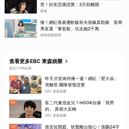
世！好友悲痛證實：2天前離開
鏡報
慘！網紅香菱遭軟飯前夫假瘋真勒索 富商
男友還「養套殺」坑走她2千萬
緯來娛樂新聞
查看更多EBC 東森娛樂
最近1小時結果
01
昨天才宣佈停播一週！網紅「肥大叔」
突離世 團隊發聲證實
EBC 東森娛樂
02
富二代兼混血兒？HOOK自爆「我男
的」 真相大反轉
EBC 東森娛樂
03
孫安佐開庭、狄鶯離台散心！孫鵬24字