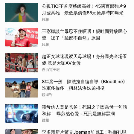
公視TICFF首度移師高雄！45國百部強片9
月登高雄 最低票價僅85元搶票時間曝光
鏡報
王彩樺談亡母忍不住哽咽！親吐面對酸民心
聲 認了「臉部不自然」原因
鏡報
超正女球迷現蹤天母球場！身分曝光全場看
傻 竟是大咖AV女優
自由電子報
8年磨一劍 陳法拉自編自導《Bloodline》
進軍多倫多 柯林法洛姊弟相挺
鏡週刊
殺母仇人竟是爸爸！死囚之子因岳母一句話
和解 曝煎熬心聲：死刑是無解黑洞
鏡報
李多慧新片驚見Joeman前員工！熟面孔現