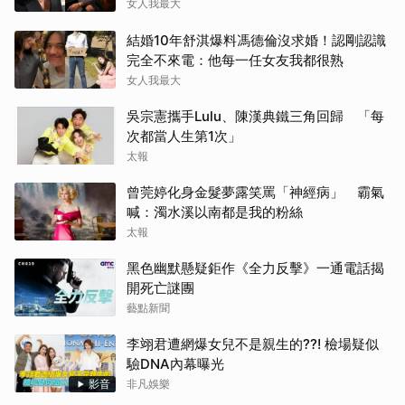
女人我最大
結婚10年舒淇爆料馮德倫沒求婚！認剛認識
完全不來電：他每一任女友我都很熟
女人我最大
吳宗憲攜手Lulu、陳漢典鐵三角回歸 「每
次都當人生第1次」
太報
曾莞婷化身金髮夢露笑罵「神經病」 霸氣
喊：濁水溪以南都是我的粉絲
太報
黑色幽默懸疑鉅作《全力反擊》一通電話揭
開死亡謎團
藝點新聞
李翊君遭網爆女兒不是親生的??! 檢場疑似
驗DNA內幕曝光
影音
非凡娛樂