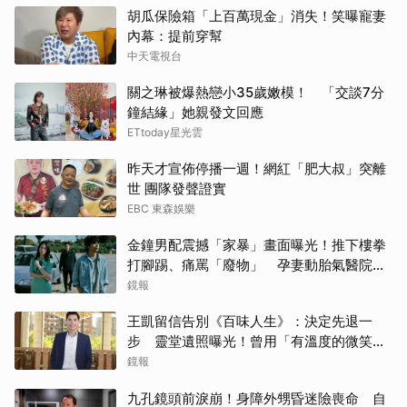
胡瓜保險箱「上百萬現金」消失！笑曝寵妻
內幕：提前穿幫
中天電視台
關之琳被爆熱戀小35歲嫩模！ 「交談7分
鐘結緣」她親發文回應
ETtoday星光雲
昨天才宣佈停播一週！網紅「肥大叔」突離
世 團隊發聲證實
EBC 東森娛樂
金鐘男配震撼「家暴」畫面曝光！推下樓拳
打腳踢、痛罵「廢物」 孕妻動胎氣醫院爆
激烈衝突
鏡報
王凱留信告別《百味人生》：決定先退一
步 靈堂遺照曝光！曾用「有溫度的微笑」
祝賀母親節快樂
鏡報
九孔鏡頭前淚崩！身障外甥昏迷險喪命 自