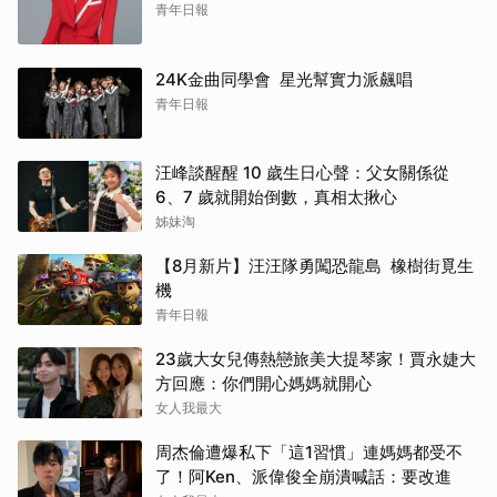
青年日報
24K金曲同學會 星光幫實力派飆唱
青年日報
汪峰談醒醒 10 歲生日心聲：父女關係從
6、7 歲就開始倒數，真相太揪心
姊妹淘
【8月新片】汪汪隊勇闖恐龍島 橡樹街覓生
機
青年日報
取消
23歲大女兒傳熱戀旅美大提琴家！賈永婕大
方回應：你們開心媽媽就開心
女人我最大
周杰倫遭爆私下「這1習慣」連媽媽都受不
了！阿Ken、派偉俊全崩潰喊話：要改進