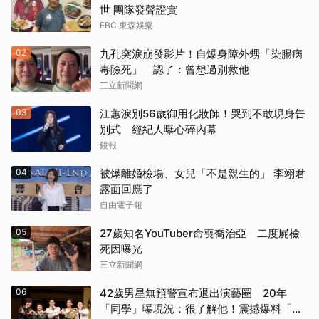
世 團隊發聲證實
EBC 東森娛樂
02
九孔突淚崩發影片！自爆身障外甥「染腸病
毒險死」 認了：曾想過別救他
三立新聞網
03
江蕙淚別56歲御用化妝師！哭到不敢現身告
別式 經紀人曝心碎內幕
鏡報
04
被爆離婚檢場、女兒「不是親生的」 李翊君
露面回應了
自由電子報
05
27歲知名YouTuber命喪喬治亞 二度屍檢
死因曝光
三立新聞網
06
42歲男星無預警宣布退出演藝圈 20年
「同學」曝現況：很了解他！震撼爆料「恐