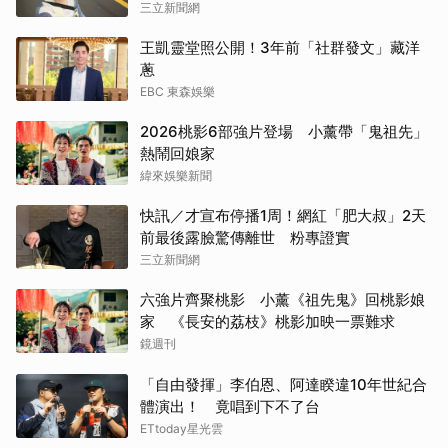
三立新聞網
王凱靈堂照公開！3年前「社群發文」藏洋
蔥
EBC 東森娛樂
2026桃影6部強片登場 小薰帶「鬼祖先」
熱鬧回娘家
緯來娛樂新聞
快訊／才宣布停播1周！網紅「肥大叔」2天
前最後露臉驚傳離世 粉專證實
三立新聞網
六強片齊聚桃影 小薰《祖先鬼》回桃影娘
家 《長安的荔枝》桃影加映一票難求
鏡週刊
「自由發揮」李伯恩、阿達睽違10年世紀合
體演出！ 竟唱到下不了台
ETtoday星光雲