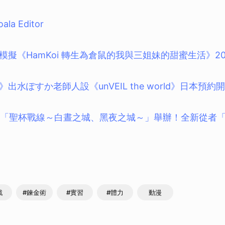
取消
oala Editor
擬《HamKoi 轉生為倉鼠的我與三姐妹的甜蜜生活》20
出水ぽすか老師人設《unVEIL the world》日本預約
版「聖杯戰線～白晝之城、黑夜之城～」舉辦！全新從者
戲
#鍊金術
#實習
#體力
動漫