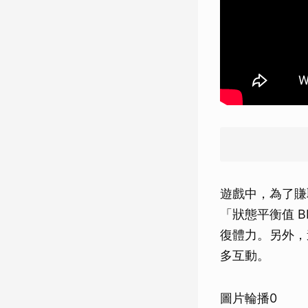
遊戲中，為了賺
「狀態平衡值 
復體力。另外，
多互動。
圖片輪播0