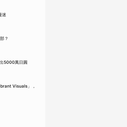
漫迷
哪部？
5000萬日圓
rant Visuals」，