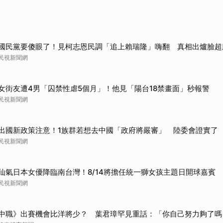
國民黨要傻眼了！見柯志恩民調「追上賴瑞隆」嗨翻 真相出爐臉超
民視新聞網
女街友遭4男「囚禁性虐5個月」！他見「陽台18禁畫面」秒報警
民視新聞網
出國新政策注意！1族群若想去中國「政府將嚴審」 陸委會證實了
民視新聞網
仙氣日本女優降臨南台灣！8/14將擔任統一獅女孩主題日開球嘉賓
民視新聞網
中職》出賽機會比洋將少？ 葉君璋罕見重話：「你自己努力夠了嗎