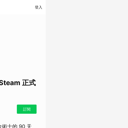
登入
team 正式
訂閱
士的 90 天