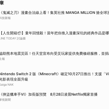
章
《鬼滅之刃》漫畫合法線上看！集英社推 MANGA MILLION 搶全球
科技新報
【人生開箱📦】童年回憶殺！當年把你推入漫畫深坑的經典作品是
LINE TODAY 討論牆
協助熊本地震災區！任天堂宣布向受災玩家提供免費修繕服務，並捐出
上報
Nintendo Switch 2 版《Minecraft》確定10月27日推出！支援「Vib
光影表現全面升級
Saiga NAK
《俠盜獵車手VI》加長版預覽 8月28日凌晨Netflix獨家首播
華視新聞