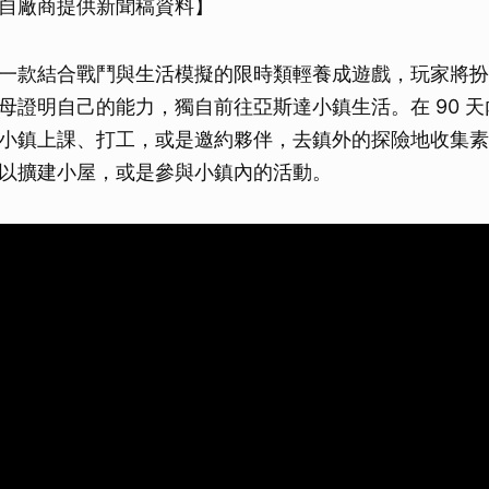
自廠商提供新聞稿資料】
一款結合戰鬥與生活模擬的限時類輕養成遊戲，玩家將扮
母證明自己的能力，獨自前往亞斯達小鎮生活。在 90 
小鎮上課、打工，或是邀約夥伴，去鎮外的探險地收集素
以擴建小屋，或是參與小鎮內的活動。