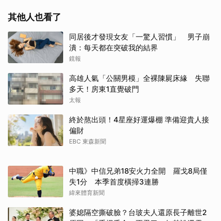
其他人也看了
取消
同居後才發現女友「一驚人習慣」 男子崩
潰：每天都在突破我的結界
鏡報
高雄人氣「公關男模」全裸陳屍床緣 失聯
多天！房東1直覺破門
太報
終於熬出頭！4星座好運爆棚 準備迎貴人接
偏財
EBC 東森新聞
中職》中信兄弟18安火力全開 羅戈8局僅
失1分 本季首度橫掃3連勝
緯來體育新聞
婆媳隔空撕破臉？台玻夫人還原長子離世2