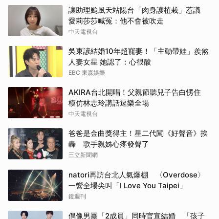
讓助理颱風天站陽台「肉身護植栽」惹議
愛莉莎莎喊冤：他不會被吹走
中天電視台
吳東諺結婚10年超寵妻！「主動帶娃」羨煞
人妻女星 她認了：心很酸
EBC 東森娛樂
AKIRA台北開唱！父親節聽兒子告白愣住
模仿林志玲講話逗樂全場
中天電視台
爸爸是金曲獎得主！星二代闖《好聲音》挨
轟 歌手親姊心疼發聲了
三立新聞網
natori再訪台北人氣爆棚 〈Overdose〉
一響全場尖叫「I Love You Taipei」
鏡週刊
偶像男團「2成員」同時官宣結婚 「孩子