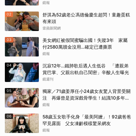
力交瘁曝現況
鏡報
02
舒淇為52歲老公馮德倫慶生超閃！童趣蛋糕
有來頭
壹蘋新聞網
03
美女網紅被假閨蜜騙出國！失蹤3年 家屬
付2580萬贖金沒用…確定已遭撕票
鏡報
04
沉寂12年…鐵肺歌后遇人生低谷 「遭親弟
賞巴掌、父親出軌自己閨密」辛酸人生曝光
鏡週刊
05
獨家／71歲姜厚任小24歲女友驚人背景受關
注 再爆曾是資深戲骨學生！結識10多年私
下為人曝光
鏡報
06
58歲玉女歌手化身「最美阿嬤」！92歲爸爸
罕見露面 父女凍齡模樣驚呆網友
鏡報