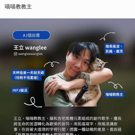
喵喵教教主