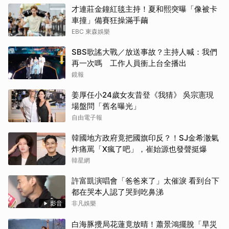
才連莊金鐘紅毯主持！夏和熙突曝「像被卡
車撞」備賽狂操滿手繭
EBC 東森娛樂
SBS歌謠大戰／放送事故？主持人喊：我們
再一次嗎 工作人員衝上台全播出
鏡報
姜厚任小24歲女友昔登《我猜》 吳宗憲現
場盤問「舊名曝光」
自由電子報
韓國地方政府竟把國旗印反？！SJ金希澈氣
炸痛罵「X瘋了吧」，崔始源也發聲挺爆
韓星網
許富凱演唱會「爸爸來了」太催淚 看到台下
都在哭本人認了哭到吃鼻涕
影音
非凡娛樂
白海豚攪局花蓮竟放晴！蕭景鴻擺脫「旱災