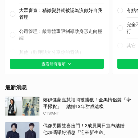
大眾審查：稍微變胖就被認為沒做好自我
有點
管理
完全
公司管理：嚴苛體重限制導致身形走向極
行
端
其它
其他（歡迎貼文分享你的看法）
查看所有選項
最新消息
鄭伊健蒙嘉慧福岡被捕獲！全黑情侶裝「牽
手掃貨」 結婚13年甜成這樣
CTWANT
偶像男團雙喜臨門！2成員同日宣布結婚
他加碼曝好消息「迎來新生命」