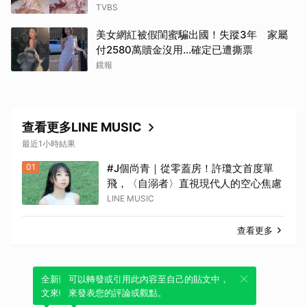
TVBS
美女網紅被假閨蜜騙出國！失蹤3年 家屬
付2580萬贖金沒用…確定已遭撕票
鏡報
查看更多LINE MUSIC
最近1小時結果
01
#J個尚青｜從零蓋房！許瓊文首度單
飛，〈自溺者〉直視現代人的空心焦慮
LINE MUSIC
查看更多
全新體驗！一鍵引用此內容，透過發布貼
可以轉發或引用此內容至自己的貼文中，
文來輕鬆表達個人立場。
來發表您的評論或觀點。