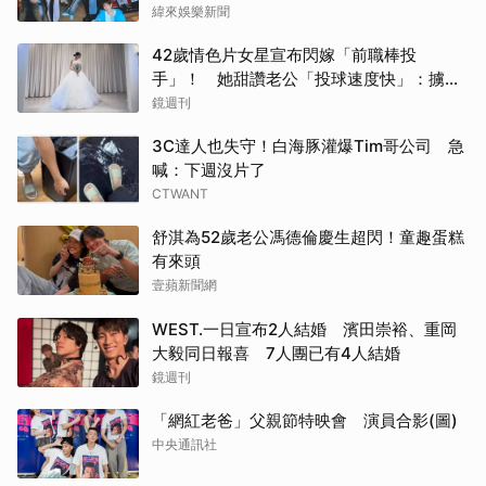
容直播時間一次看
緯來娛樂新聞
42歲情色片女星宣布閃嫁「前職棒投
手」！ 她甜讚老公「投球速度快」：擄獲
我的心
鏡週刊
3C達人也失守！白海豚灌爆Tim哥公司 急
喊：下週沒片了
CTWANT
舒淇為52歲老公馮德倫慶生超閃！童趣蛋糕
有來頭
壹蘋新聞網
WEST.一日宣布2人結婚 濱田崇裕、重岡
大毅同日報喜 7人團已有4人結婚
鏡週刊
「網紅老爸」父親節特映會 演員合影(圖)
中央通訊社