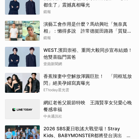
都生了」震撼真相曝光
鏡報
演藝工會作用是什麼？馬幼興吐「無奈真
相」：懶得多說 許常德挺田路路「質疑曹
雨婷神隱」
鏡報
WEST.濱田崇裕、重岡大毅同步宣布結婚！
他雙喜臨門當爸
壹蘋新聞網
香蕉辣妻中空解放渾圓巨肚！ 「同框尪放
閃」絕美孕婦寫真曝光
ETtoday星光雲
網紅老爸父親節特映 王識賢享女兒愛心晚
餐感幸福
中央通訊社
2026 SBS夏日歌謠大戰登場！Stray
Kids、BABYMONSTER都將登台演出 陣