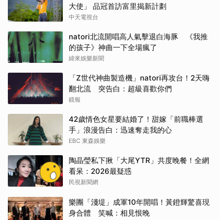
大使」 品冠首訪富里揭新計劃
中天電視台
natori北流開唱高人氣擊退白海豚 《我推
的孩子》神曲一下全場瘋了
緯來娛樂新聞
「Z世代神曲製造機」natori再攻台！2天嗨
翻北流 突告白：超級喜歡你們
鏡報
42歲情色女星要結婚了！甜嫁「前職棒選
手」浪漫告白：迅速奪走我的心
EBC 東森娛樂
陶晶瑩私下揪「大尾YTR」共度晚餐！全網
看呆：2026最疑惑
民視新聞網
樂團「淺堤」成軍10年開唱！黃鐙輝驚喜現
身合體 笑喊：相見恨晚