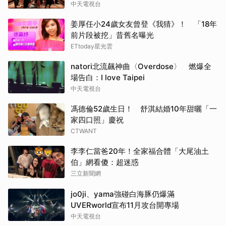
中天電視台
姜厚任小24歲女友曾登《我猜》！ 「18年
前片段被挖」昔舊名曝光
ETtoday星光雲
natori北流飆神曲〈Overdose〉 燃爆全
場告白：I love Taipei
中天電視台
馮德倫52歲生日！ 舒淇結婚10年甜曬「一
家四口照」慶祝
CTWANT
李李仁當爸20年！全家福合體「大尾油土
伯」網看傻：超迷惑
三立新聞網
jo0ji、yama強碰白海豚仍爆滿
UVERworld宣布11月攻台開專場
中天電視台