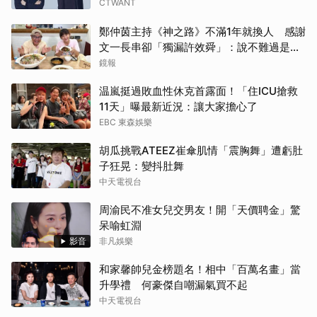
CTWANT
鄭仲茵主持《神之路》不滿1年就換人 感謝
文一長串卻「獨漏許效舜」：說不難過是騙
人的
鏡報
温嵐挺過敗血性休克首露面！「住ICU搶救
11天」曝最新近況：讓大家擔心了
EBC 東森娛樂
胡瓜挑戰ATEEZ崔傘肌情「震胸舞」遭虧肚
子狂晃：變抖肚舞
中天電視台
周渝民不准女兒交男友！開「天價聘金」驚
呆喻虹淵
影音
非凡娛樂
和家馨帥兒金榜題名！相中「百萬名畫」當
升學禮 何豪傑自嘲漏氣買不起
中天電視台