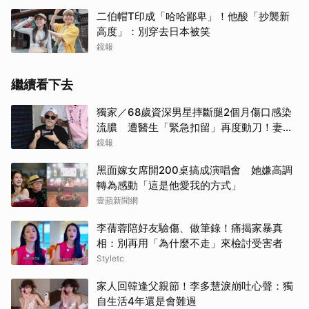
二伯帽T印成「哈哈鄙卑」！他酸「抄襲新
高度」：別穿去日本被笑
鏡報
繼續看下去
獨家／68歲資深男星摔斷腿2個月傷口感染
流膿 遭醫生「緊急扣留」再度動刀！妻心
力交瘁曝現況
鏡報
黑面嫁女席開200桌搞成演唱會 她嫌高調
轉為感動「這是他愛我的方式」
壹蘋新聞網
李蒨蓉陪好友驗傷、做筆錄！痛揭家暴真
相：別再用「為什麼不走」來檢討受害者
Styletc
家人回韓逢父親節！李多慧淚崩吐心聲：獨
自生活4年還是會難過