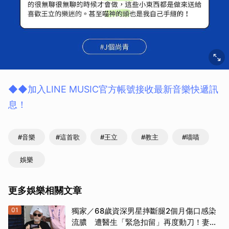
◆◆加入LINE MUSIC官方帳號接收最新音樂快遞訊
息！
#音樂
#這首歌
#王立
#教主
#喵喵
娛樂
更多娛樂相關文章
01
獨家／68歲資深男星摔斷腿2個月傷口感染
流膿 遭醫生「緊急扣留」再度動刀！妻心