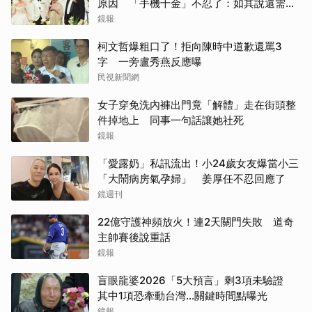
原因 「手機千金」不忍了：如其說還需要
離開嗎？
鏡報
柯文哲爆粗口了！拒向陳時中道歉還罵3
字 一旁盧秀燕反應曝
民視新聞網
女子穿免洗內褲出門竟「解體」走在街頭整
件掉地上 同事一句話讓她社死
鏡報
「愛露奶」私訊流出！小24歲女友爆當小三
「大鬧病房氣孕婦」 姜厚任不忍回應了
鏡週刊
22億守護神頻放火！連2天關門失敗 道奇
主帥賽後說重話
鏡報
盲眼龍婆2026「5大預言」剩3項未驗證
其中1項恐牽動台灣...關鍵時間點曝光
鏡報