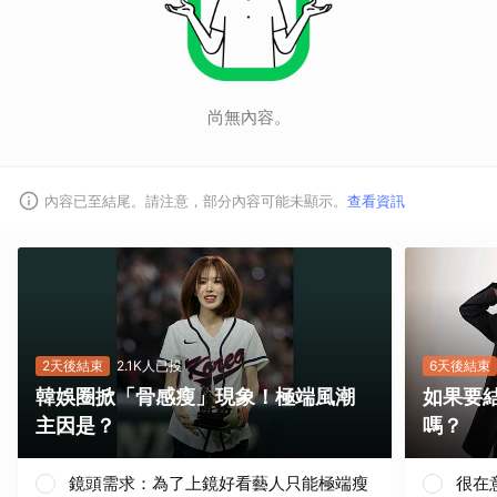
尚無內容。
內容已至結尾。請注意，部分內容可能未顯示。
查看資訊
2天後結束
2.1K人已投
6天後結束
韓娛圈掀「骨感瘦」現象！極端風潮
如果要
主因是？
嗎？
鏡頭需求：為了上鏡好看藝人只能極端瘦
很在