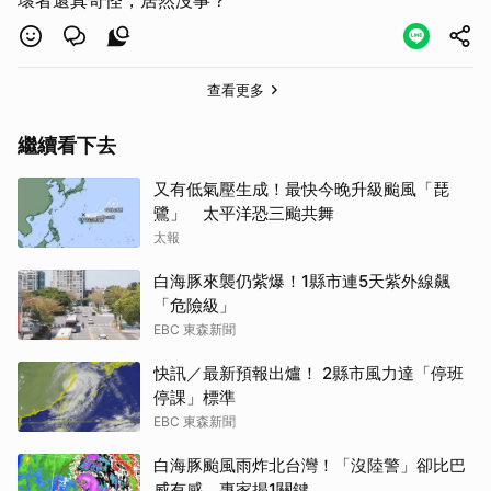
查看更多
繼續看下去
又有低氣壓生成！最快今晚升級颱風「琵
鷺」 太平洋恐三颱共舞
太報
白海豚來襲仍紫爆！1縣市連5天紫外線飆
「危險級」
EBC 東森新聞
快訊／最新預報出爐！ 2縣市風力達「停班
停課」標準
EBC 東森新聞
白海豚颱風雨炸北台灣！「沒陸警」卻比巴
威有感 專家揭1關鍵