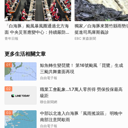
「白海豚」颱風暴風圈通過北方海
獨家／白海豚來襲竹縣雨勢強
面 中央災害應變中心：持續嚴防暴
挺進司馬庫斯義診
潮與豪雨
青年日報
EBC 東森新聞
更多生活相關文章
01
鯨魚轉生變琵鷺！ 第16號颱風「琵鷺」生成
三颱共舞畫面再現
自由電子報
02
職業工會亂象…1.7萬人零所得 勞保投保最高
級距
聯合新聞網
03
中部以北進入白海豚「風雨搖滾區」 明晚中
南部注意間歇雨
自由電子報