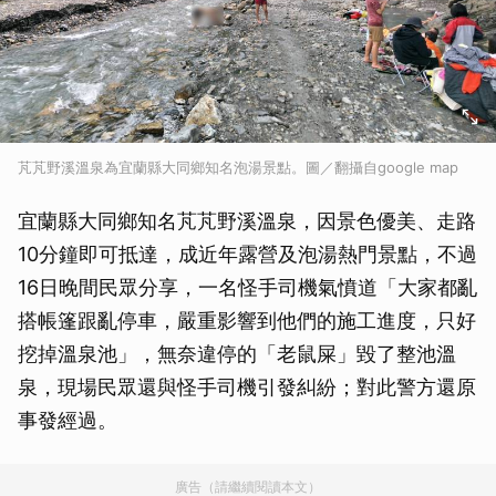
芃芃野溪溫泉為宜蘭縣大同鄉知名泡湯景點。圖／翻攝自google map
宜蘭縣大同鄉知名芃芃野溪溫泉，因景色優美、走路
10分鐘即可抵達，成近年露營及泡湯熱門景點，不過
16日晚間民眾分享，一名怪手司機氣憤道「大家都亂
搭帳篷跟亂停車，嚴重影響到他們的施工進度，只好
挖掉溫泉池」，無奈違停的「老鼠屎」毀了整池溫
泉，現場民眾還與怪手司機引發糾紛；對此警方還原
事發經過。
廣告（請繼續閱讀本文）