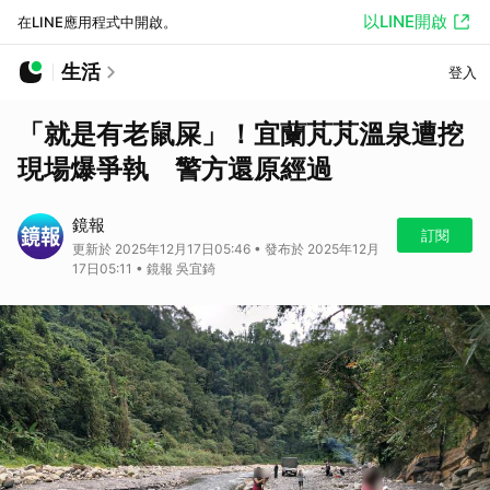
以LINE開啟
在LINE應用程式中開啟。
生活
登入
「就是有老鼠屎」！宜蘭芃芃溫泉遭挖
現場爆爭執 警方還原經過
鏡報
訂閱
更新於 2025年12月17日05:46 • 發布於 2025年12月
17日05:11 • 鏡報 吳宜錡