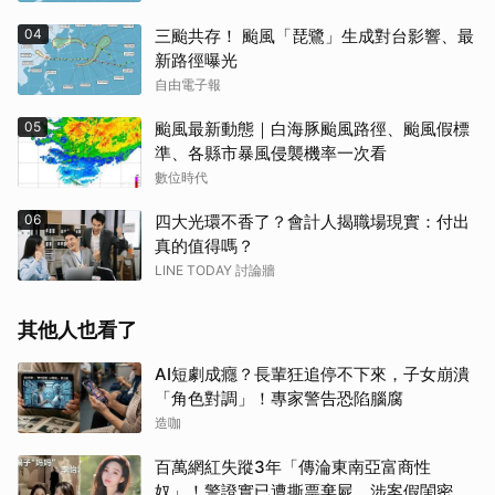
04
三颱共存！ 颱風「琵鷺」生成對台影響、最
新路徑曝光
自由電子報
05
颱風最新動態｜白海豚颱風路徑、颱風假標
準、各縣市暴風侵襲機率一次看
數位時代
06
四大光環不香了？會計人揭職場現實：付出
真的值得嗎？
LINE TODAY 討論牆
其他人也看了
AI短劇成癮？長輩狂追停不下來，子女崩潰
「角色對調」！專家警告恐陷腦腐
造咖
百萬網紅失蹤3年「傳淪東南亞富商性
奴」！警證實已遭撕票棄屍 涉案假閨密近