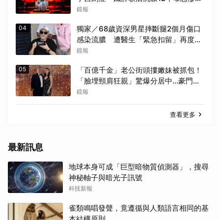
生
鏡報
04
獨家／68歲資深男星摔斷腿2個月傷口
感染流膿 遭醫生「緊急扣留」再度動
刀！妻心力交瘁曝現況
鏡報
05
「百億千金」老公街頭摟嫩妹被抓包！
「臉埋頸肩狂親」驚爆分居中...豪門婚
變+1
鏡報
查看更多
最新訊息
地球本身可成「巨型暗物質偵測器」，搜尋
神秘軸子與暗光子訊號
科技新報
雀類鳴唱發聲，竟遵循與人類語言相同的基
本結構原則