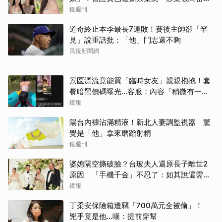
況曝光
鏡週刊
道奇終止本季最長7連敗！賽後主帥卻「罕
見」說重話批：「他」鬥志還不夠
民視新聞網
景區漂流竟能買「臨時女友」親親抱抱！套
餐暗黑價碼曝光…客服：內容「稍微有一點
尺度」
鏡報
陽台內褲沾滿精液！新北人妻調監視器 驚
覺是「他」拿來磨蹭射精
鏡週刊
婆媳隔空撕破臉？台玻夫人還原長子離世2
原因 「手機千金」不忍了：如其說還需要
離開嗎？
鏡報
丁柔安保險箱遭竊「700萬元全被偷」！
兇手竟是他...嘆：提前穿幫