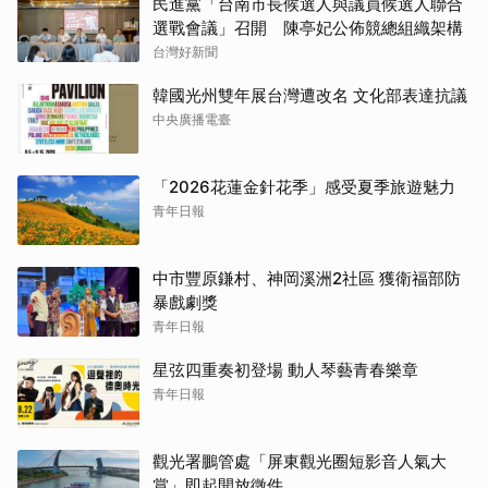
民進黨「台南市長候選人與議員候選人聯合
選戰會議」召開 陳亭妃公佈競總組織架構
台灣好新聞
韓國光州雙年展台灣遭改名 文化部表達抗議
中央廣播電臺
「2026花蓮金針花季」感受夏季旅遊魅力
青年日報
中市豐原鎌村、神岡溪洲2社區 獲衛福部防
暴戲劇獎
青年日報
星弦四重奏初登場 動人琴藝青春樂章
青年日報
觀光署鵬管處「屏東觀光圈短影音人氣大
賞」即起開放徵件