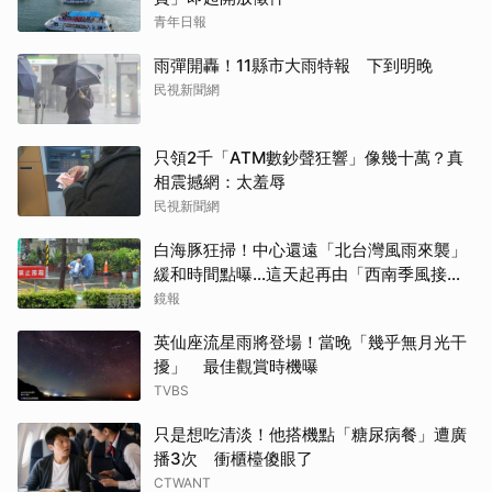
青年日報
雨彈開轟！11縣市大雨特報 下到明晚
民視新聞網
只領2千「ATM數鈔聲狂響」像幾十萬？真
相震撼網：太羞辱
民視新聞網
白海豚狂掃！中心還遠「北台灣風雨來襲」
緩和時間點曝…這天起再由「西南季風接
管」
鏡報
英仙座流星雨將登場！當晚「幾乎無月光干
擾」 最佳觀賞時機曝
TVBS
只是想吃清淡！他搭機點「糖尿病餐」遭廣
播3次 衝櫃檯傻眼了
CTWANT