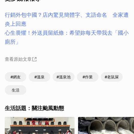
行銷外包中國？店內驚見簡體字、支語命名 全家遭
炎上回應
心生畏懼！外送員留紙條：希望妳每天帶我去「國小
廁所」
查看原始文章
#網友
#溫泉
#溫泉池
#作業
#老鼠屎
生活
生活話題：關注颱風動態