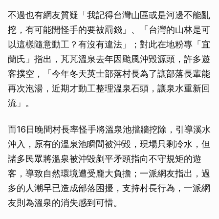
不過也有網友質疑「我記得台灣山區或是河邊不能亂
挖，有可能開怪手的要被罰錢」、「台灣的山林是可
以這樣隨意動工？有沒有違法」；對此在地粉專「宜
蘭氏」指出，芃芃溫泉去年因颱風沖毀源頭，許多遊
客撲空，「今年冬天英士部落村長為了讓部落長輩能
再次泡湯，近期才動工整理溫泉石頭，讓泉水重新回
流」。
而16日晚間村長率怪手將溫泉池擋牆挖除，引導溪水
沖入，原有的溫泉池瞬間被沖毀，現場只剩冷水，但
諸多民眾將溫泉被沖毀剷平矛頭指向不守規矩的遊
客，導致自然環境遭受龐大負擔；一派網友指出，過
多的人潮早已造成部落困擾，支持村長行為，一派網
友則為溫泉的消失感到可惜。