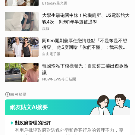
ETtoday星光雲
大學生騙砲國中妹！松機廁所、U2電影館大
戰4次 判刑1年半還被退學
鏡報
阿Ken開剿姜厚任戀情疑點「不是笨是不想
拆穿」 他5度回嗆「你們不懂」：我來教育
你們
自由電子報
韓國瑜私下模樣曝光！自駕舊三菱出遊掀熱
議
NOWNEWS今日新聞
由 AI 摘要
網友貼文AI摘要
取消
對政府管理的批評
有用戶批評政府對逃逸外勞和遊客行為的管理不力，導