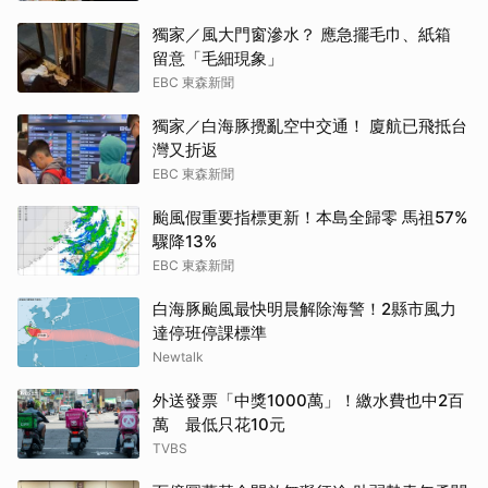
獨家／風大門窗滲水？ 應急擺毛巾、紙箱
留意「毛細現象」
EBC 東森新聞
獨家／白海豚攪亂空中交通！ 廈航已飛抵台
灣又折返
EBC 東森新聞
颱風假重要指標更新！本島全歸零 馬祖57%
驟降13%
EBC 東森新聞
白海豚颱風最快明晨解除海警！2縣市風力
達停班停課標準
Newtalk
外送發票「中獎1000萬」！繳水費也中2百
萬 最低只花10元
TVBS