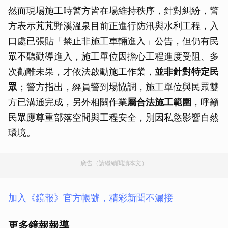
然而現場施工時警方皆在場維持秩序，針對糾紛，警
方表示芃芃野溪溫泉目前正進行防汛與水利工程，入
口處已張貼「禁止非施工車輛進入」公告，但仍有民
眾不聽勸導進入，施工單位因擔心工程進度受阻、多
次勸離未果，才依法啟動施工作業，
並非針對特定民
眾
；警方指出，經員警到場協調，施工單位與民眾雙
方已溝通完成，另外相關作業
屬合法施工範圍
，呼籲
民眾應尊重部落空間與工程安全，別因私慾影響自然
環境。
廣告（請繼續閱讀本文）
加入《鏡報》官方帳號，精彩新聞不漏接
更多鏡報報導