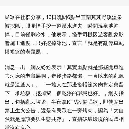
民眾在社群分享，16日晚間6點半宜蘭芃芃野溪溫泉
被挖除，眼見怪手挖一道溪水進去，瞬間溫泉池沖
掉，目前僅剩冷水，他表示，怪手司機因遊客亂象影
響施工進度，只好挖掉泳池，直言「就是有亂停車亂
搭帳篷的老鼠屎」。
消息一出，網友紛紛表示「其實重點就是那些開車進
去河床的老鼠屎啊，走幾步路都懶，一直以來的亂源
就是這些人」、「一堆人在那邊搭帳篷烤肉肯定會留
下一堆垃圾，挖掉留一個乾淨的環境也好」，網友指
出，包括亂丟垃圾、半夜拿KTV設備唱歌，即使貼出
禁止生火公告，還是有民眾在一旁烤肉，認為「大自
然就是應該要與生態共存」，直指破壞環境的民眾相
當沒有良心。