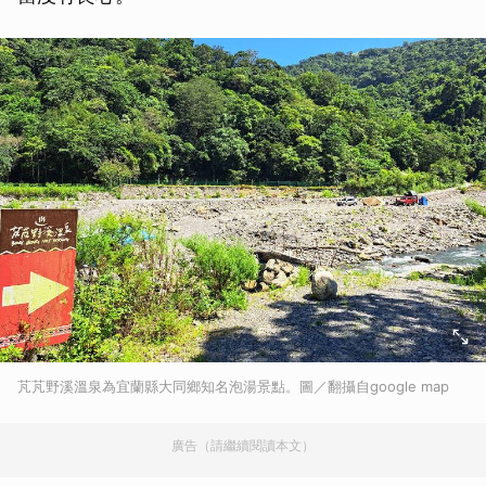
芃芃野溪溫泉為宜蘭縣大同鄉知名泡湯景點。圖／翻攝自google map
廣告（請繼續閱讀本文）