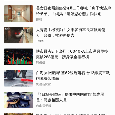
長女日夜照顧癌父4月…母卻喊「房子快過戶
給弟弟」！網揭「這殘忍心態」勸快逃
鏡報
大聲講手機被勸！女乘客衝車長室飆罵傷
人 台鐵：挨辱將提告
TVBS
跌市最夯ETF出列！00407A上市滿月規模
突破288億元 躋身吸金排行榜
觀傳媒
白海豚挾豪雨! 苗62線現落石 台13線貨車載
砲彈滑落路面
民視新聞網
「1日站長體驗」提供中國國徽帽 觀光署
長：懲處相關人員
自由電子報