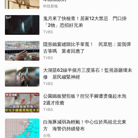
科技新報
鬼月來了快檢查！居家12大禁忌 門口掛
「2物」恐招好兄弟
TVBS
隱形鐵窗縫隙比手掌寬！ 民眾怒：當我彈
古箏嗎 業者回應了
TVBS
大湖苗62線半個月三度落石！監視器砸壞未
修 居民繃緊神經
TVBS
公園鐵板變煎板？控兒手腳遭燙傷起水泡
2週才痊癒
TVBS
白海豚減弱為輕颱！中心位於馬祖北北東
方 海警仍持續發布
台視