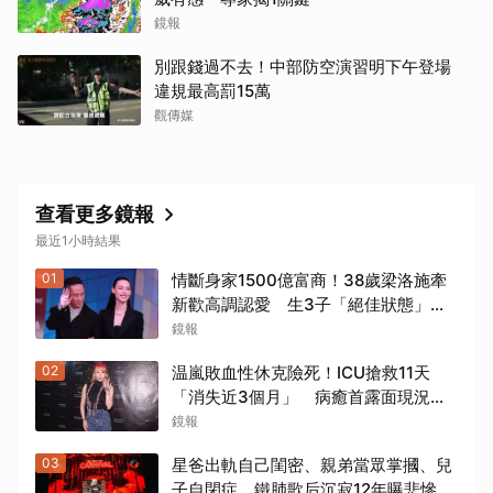
鏡報
別跟錢過不去！中部防空演習明下午登場
違規最高罰15萬
觀傳媒
查看更多鏡報
最近1小時結果
01
情斷身家1500億富商！38歲梁洛施牽
新歡高調認愛 生3子「絕佳狀態」曝
光
鏡報
02
温嵐敗血性休克險死！ICU搶救11天
「消失近3個月」 病癒首露面現況全
說了
鏡報
03
星爸出軌自己閨密、親弟當眾掌摑、兒
子自閉症 鐵肺歌后沉寂12年曝悲慘人