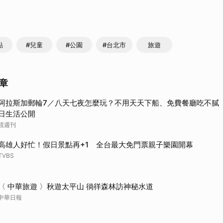
點
#兒童
#公園
#台北市
旅遊
章
阿拉斯加郵輪7／八天七夜怎麼玩？不用天天下船、免費餐廳吃不膩
日生活公開
鏡週刊
高雄人好忙！假日景點再+1 全台最大免門票親子樂園開幕
TVBS
〈 中華旅遊 〉秋遊太平山 徜徉森林訪神秘水道
中華日報