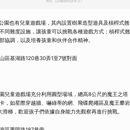
廣告（請繼續閱讀本文）
取消
0公園也有兒童遊戲場，其內設置樹果造型遊具及槓桿式
不同難度設施，讓孩童可以挑戰各種遊戲方式；槓桿式翹
部協調，以及培養孩童和伙伴合作精神。
區基湖路120巷30弄1至7號對面
園兒童遊戲場充分利用圓型場域，總高8公尺的魔王之塔
卡，如星際穿越牆、嚇綠蒂的網、飛碟爬繩區及魔王攀岩
大滑梯，歡迎孩子們依據自身能力先觀察再進行挑戰。
港區重陽路187巷旁