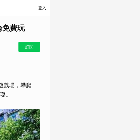
登入
輪免費玩
訂閱
遊戲場，攀爬
耍。