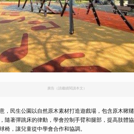
廣告（請繼續閱讀本文）
意，民生公園以自然原木素材打造遊戲場，包含原木鞦韆
，隨著彈跳床的律動，學會控制手臂和腿部，提高肢體協
球椅，讓兒童從中學會合作和協調。