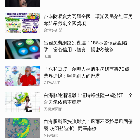
台南防暴實力閃耀全國 環湖及民榮社區勇
奪防暴戲劇全國獎項
台灣好新聞
出國免費網路別亂連！165示警假熱點陷
阱 當心信用卡個資、帳密秒被盜
太報
「永和豆漿」創辦人林炳生病逝享壽70歲
業界追憶：照亮別人的燈塔
CTWANT
白海豚逐漸遠離！這時將登陸中國浙江 全
台天氣依舊不穩定
民視新聞網
白海豚颱風挾強對流！風雨不亞於暴風圈侵
襲 晚間登陸浙江雨區南移
Newtalk