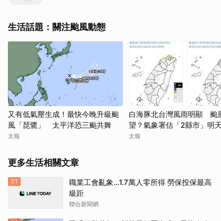
生活話題：關注颱風動態
又有低氣壓生成！最快今晚升級颱
白海豚北台灣風雨明顯 颱
風「琵鷺」 太平洋恐三颱共舞
望？氣象署估「2縣市」明
太報
太報
更多生活相關文章
01
職業工會亂象…1.7萬人零所得 勞保投保最高
級距
聯合新聞網