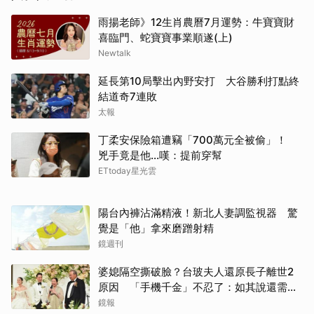
雨揚老師》12生肖農曆7月運勢：牛寶寶財
喜臨門、蛇寶寶事業順遂(上)
Newtalk
延長第10局擊出內野安打 大谷勝利打點終
結道奇7連敗
太報
丁柔安保險箱遭竊「700萬元全被偷」！
兇手竟是他...嘆：提前穿幫
ETtoday星光雲
陽台內褲沾滿精液！新北人妻調監視器 驚
覺是「他」拿來磨蹭射精
鏡週刊
婆媳隔空撕破臉？台玻夫人還原長子離世2
原因 「手機千金」不忍了：如其說還需要
離開嗎？
鏡報