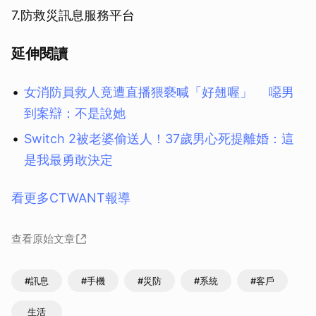
7.防救災訊息服務平台
延伸閱讀
女消防員救人竟遭直播猥褻喊「好翹喔」 噁男
到案辯：不是說她
Switch 2被老婆偷送人！37歲男心死提離婚：這
是我最勇敢決定
看更多CTWANT報導
查看原始文章
#訊息
#手機
#災防
#系統
#客戶
生活