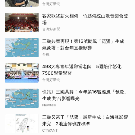
台灣好新聞
客家歌謠薪火相傳 竹縣傳統山歌音樂會登
場
台灣好新聞
三颱共舞再現！第16號颱風「琵鷺」生成
氣象署：對台無直接影響
台視
498大專青年返鄉當老師 5週陪伴彰化
7500學童學習
台灣好新聞
快訊》三颱共舞！今年第16號颱風「琵鷺」
生成 對台影響曝光
Newtalk
三颱又來了「琵鷺」最新生成！白海豚影響
未完 2地達停班課標準
CTWANT