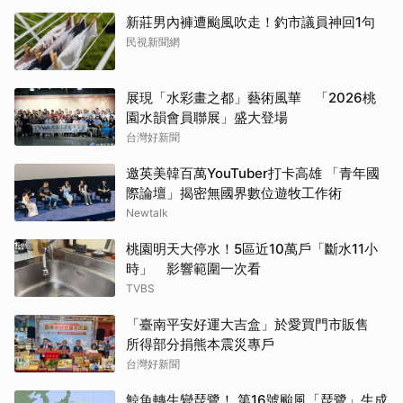
新莊男內褲遭颱風吹走！釣市議員神回1句
民視新聞網
展現「水彩畫之都」藝術風華 「2026桃
園水韻會員聯展」盛大登場
台灣好新聞
邀英美韓百萬YouTuber打卡高雄 「青年國
際論壇」揭密無國界數位遊牧工作術
Newtalk
桃園明天大停水！5區近10萬戶「斷水11小
時」 影響範圍一次看
TVBS
「臺南平安好運大吉盒」於愛買門市販售
所得部分捐熊本震災專戶
台灣好新聞
鯨魚轉生變琵鷺！ 第16號颱風「琵鷺」生成