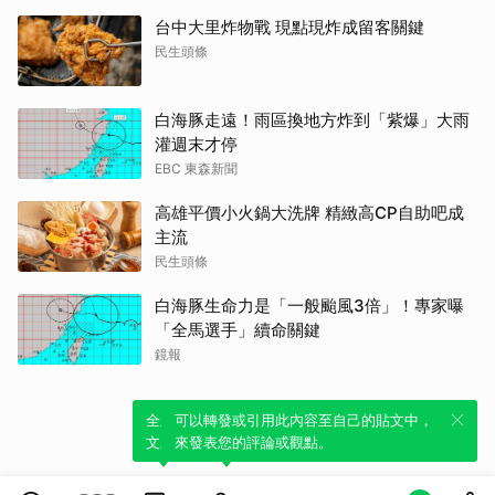
台中大里炸物戰 現點現炸成留客關鍵
民生頭條
白海豚走遠！雨區換地方炸到「紫爆」大雨
灌週末才停
EBC 東森新聞
高雄平價小火鍋大洗牌 精緻高CP自助吧成
主流
民生頭條
白海豚生命力是「一般颱風3倍」！專家曝
「全馬選手」續命關鍵
鏡報
全新體驗！一鍵引用此內容，透過發布貼
可以轉發或引用此內容至自己的貼文中，
文來輕鬆表達個人立場。
來發表您的評論或觀點。