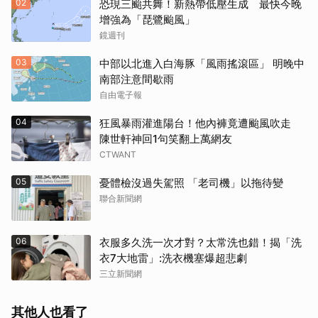
02
恐現三颱共舞！新熱帶低壓生成 最快今晚
增強為「琵鷺颱風」
鏡週刊
03
中部以北進入白海豚「風雨搖滾區」 明晚中
南部注意間歇雨
自由電子報
04
狂風暴雨灌進陽台！他內褲竟遭颱風吹走
陳世軒神回1句笑翻上萬網友
CTWANT
05
憂體檢沒過失駕照 「老司機」以拖待變
聯合新聞網
06
衣服多久洗一次才對？太常洗也錯！揭「洗
衣7大地雷」:洗衣機塞爆超悲劇
三立新聞網
其他人也看了