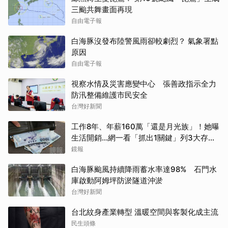
三颱共舞畫面再現
自由電子報
白海豚沒發布陸警風雨卻較劇烈？ 氣象署點
原因
自由電子報
視察水情及災害應變中心 張善政指示全力
防汛整備維護市民安全
台灣好新聞
工作8年、年薪160萬「還是月光族」！她曝
生活開銷…網一看「抓出1關鍵」列3大存錢
法
鏡報
白海豚颱風持續降雨蓄水率達98% 石門水
庫啟動阿姆坪防淤隧道沖淤
台灣好新聞
台北紋身產業轉型 溫暖空間與客製化成主流
民生頭條