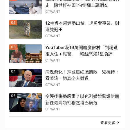
走 陳世軒神回1句笑翻上萬網友
CTWANT
02
12生肖本周運勢出爐 虎勇奪事業、財
運雙冠王
CTWANT
03
YouTuber花19萬開箱度假村「到場遭
拒入住＋報警」 粉絲怒灌1星負評
CTWANT
04
病況惡化！拜登癌細胞擴散 兒杭特：
看著這一切真令人難過
CTWANT
05
空襲後傷勢嚴重？以色列媒體驚爆伊朗
新任最高領袖穆杰塔巴病危
CTWANT
查看更多