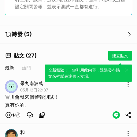
設定關閉警報，並表示測試一直都有進行。
取消
轉發 (5)
貼文 (27)
建立貼文
最新
熱門
全新體驗！一鍵引用此內容，透過發布貼
文來輕鬆表達個人立場。
呆丸南波萬
05月12日22:37
習川會就來個警報測試！
真有你的。
1
和