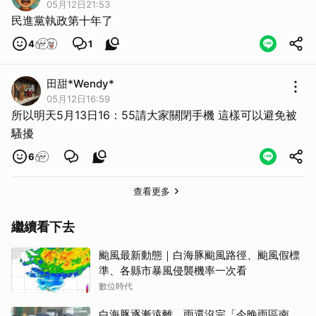
05月12日21:53
民進黨執政第十年了
4
1
田甜*Wendy*
05月12日16:59
所以明天5月13日16：55請大家關閉手機 這樣可以避免被
騷擾
6
查看更多
繼續看下去
颱風最新動態｜白海豚颱風路徑、颱風假標
準、各縣市暴風侵襲機率一次看
數位時代
白海豚逐漸遠離 雨還沒完「今晚雨區南