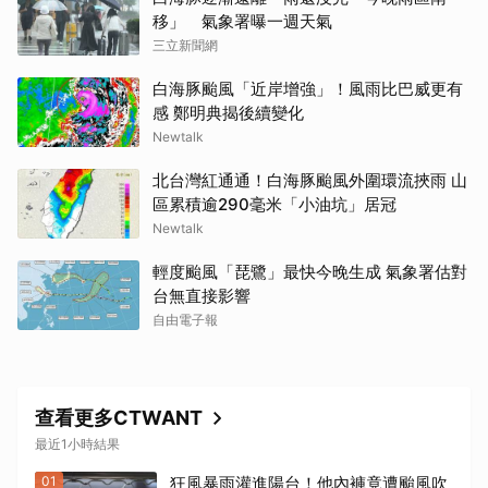
移」 氣象署曝一週天氣
三立新聞網
白海豚颱風「近岸增強」！風雨比巴威更有
感 鄭明典揭後續變化
Newtalk
北台灣紅通通！白海豚颱風外圍環流挾雨 山
區累積逾290毫米「小油坑」居冠
Newtalk
輕度颱風「琵鷺」最快今晚生成 氣象署估對
台無直接影響
自由電子報
查看更多CTWANT
最近1小時結果
01
狂風暴雨灌進陽台！他內褲竟遭颱風吹