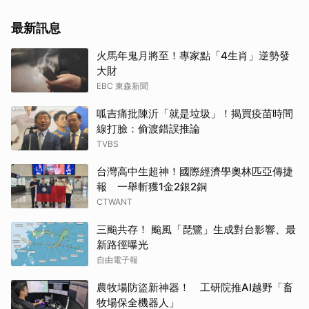
最新訊息
火馬年鬼月將至！專家點「4生肖」逆勢發
大財
EBC 東森新聞
呱吉痛批陳沂「就是垃圾」！揭買疫苗時間
線打臉：偷渡錯誤推論
TVBS
台灣高中生超神！國際經濟學奧林匹亞傳捷
報 一舉斬獲1金2銀2銅
CTWANT
三颱共存！ 颱風「琵鷺」生成對台影響、最
新路徑曝光
自由電子報
農牧場防盜新神器！ 工研院推AI越野「畜
牧場保全機器人」