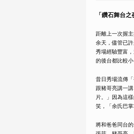
「鑽石舞台之
距離上一次握主
余天，儘管已許
秀場經驗豐富，
的後台都比較小
昔日秀場流傳「
跟豬哥亮講一講
片。」因為這樣
笑，「余氏巴掌
將和爸爸同台的
張菲、豬哥亮、