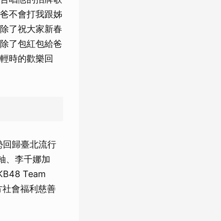
爸不會打我跟姊
除了祝大家新春
除了包紅包給爸
輕時的歡樂回
勢回歸臺北流行
軸、李千娜加
8 Team
方社會福利慈善