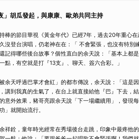
夜」胡瓜發起，與康康、歐弟共同主持
持棒的節目華視《黃金年代》已經7年，過去20年重心在
久沒登台演唱，仍老神在在：「 不會緊張，也沒有特別
還記得哪些後台故事？個性直白的余天說：「基本上都是
一點，有空就是打『13支』、聊天、簽六合彩。」
被余天呼過巴掌才會紅」的都市傳說，余天說：「這是因
，講到我真的生氣了，在台上就直接給他『巴』下去，結
的意外效果，豬哥亮跟余天說「下一場繼續用」，發現每
功」就開始流行。
余祥銓，童年時光經常在秀場後台走跳，印象中最疼他的
賀一航；他說：「要跟爸爸一起唱歌不會緊張啊！我們就