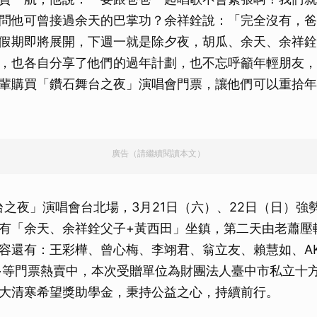
取消
問他可曾接過余天的巴掌功？余祥銓說：「完全沒有，爸
假期即將展開，下週一就是除夕夜，胡瓜、余天、余祥銓
，也各自分享了他們的過年計劃，也不忘呼籲年輕朋友，
輩購買「鑽石舞台之夜」演唱會門票，讓他們可以重拾年
廣告（請繼續閱讀本文）
舞台之夜」演唱會台北場，3月21日（六）、22日（日）強
有「余天、余祥銓父子+黃西田」坐鎮，第二天由老蕭壓
容還有：王彩樺、曾心梅、李翊君、翁立友、賴慧如、AKB4
⋯等門票熱賣中，本次受贈單位為財團法人臺中市私立十
大清寒希望獎助學金，秉持公益之心，持續前行。