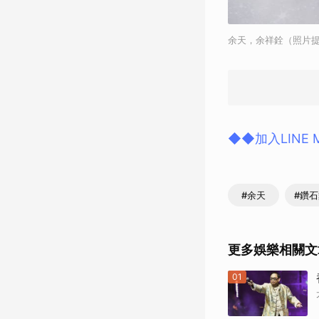
余天，余祥銓（照片
◆◆加入LINE
#余天
#鑽
更多娛樂相關文
01