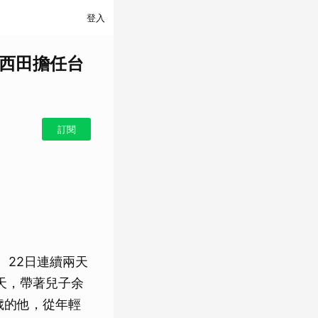
登入
黃西田擔任台
訂閱
、22日連續兩天
天，帶著兒子余
歲的他，從年輕