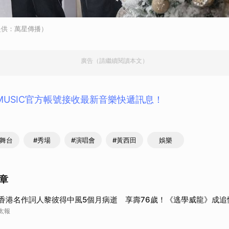
提供：萬星傳播）
廣告（請繼續閱讀本文）
 MUSIC官方帳號接收最新音樂快遞訊息！
石舞台
#秀場
#演唱會
#黃西田
娛樂
章
香港名作詞人黎彼得中風5個月病逝 享壽76歲！《逃學威龍》成追
太報