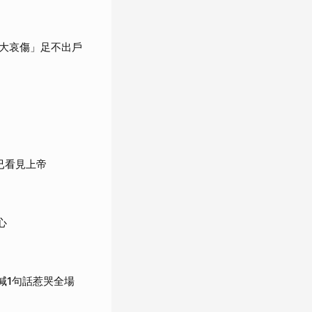
大哀傷」足不出戶
已看見上帝
心
喊1句話惹哭全場