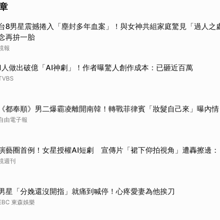
章
取消
台8男星震撼捲入「塵封多年血案」！與女神共組家庭驚見「過人之
念再拚一胎
鏡報
1人做出破億「AI神劇」！作者曝驚人創作成本：已砸近百萬
TVBS
《都奉順》男二爆霸凌離開南韓！轉戰菲律賓「妝髮自己來」曝內情
自由電子報
演藝圈首例！女星授權AI短劇 宣傳片「裙下仰拍視角」遭轟擦邊：
鏡週刊
男星「分娩還沒開指」就痛到喊停！心疼愛妻為他挨刀
EBC 東森娛樂