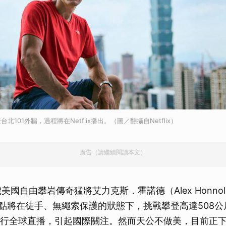
101外牆，過程將在Netflix播出。（圖／翻攝自Netflix）
廣告（請繼續閱讀本文）
美國自由攀岩傳奇猛將艾力克斯．霍諾德（Alex Honno
9點將在徒手、無繩索保護的狀態下，挑戰攀登高達508公尺
lix進行全球直播，引起國際關注。然而天公不做美，目前正