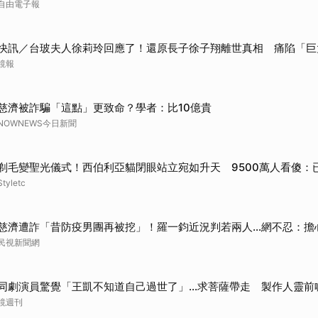
自由電子報
快訊／台玻夫人徐莉玲回應了！還原長子徐子翔離世真相 痛陷「巨
鏡報
慈濟被詐騙「這點」更致命？學者：比10億貴
NOWNEWS今日新聞
剃毛變聖光儀式！西伯利亞貓閉眼站立宛如升天 9500萬人看傻：
Styletc
慈濟遭詐「昔防疫男團再被挖」！羅一鈞近況判若兩人…網不忍：擔
民視新聞網
同劇演員驚覺「王凱不知道自己過世了」...求菩薩帶走 製作人靈前
鏡週刊