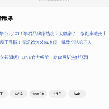
網報導
攀台北101！攀岩品牌蹭熱度：太離譜了 慘翻車遭炎上
2大魔王難關！霍諾德無裝備攻頂 挑戰全球第三人
立新聞網》LINE官方帳號，給你最新焦點話題
赤手
#諾德
#netflix
#徒手
追劇