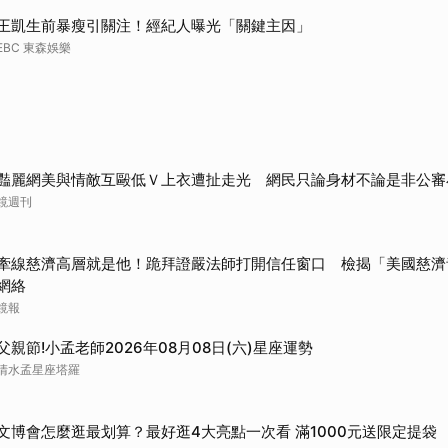
王凱生前暴瘦引關注！經紀人曝光「關鍵主因」
EBC 東森娛樂
豔麗網美與情敵互毆低Ｖ上衣遭扯走光 網民只論身材不論是非公審
鏡週刊
牽線慈濟高層就是他！跪拜證嚴法師打開信任窗口 檢揭「美國慈濟
網絡
鏡報
父親節!小孟老師2026年08月08日(六)星座運勢
清水孟星座塔羅
文博會怎麼逛最划算？最好逛4大亮點一次看 滿1000元送限定提袋