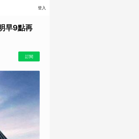
登入
明早9點再
訂閱