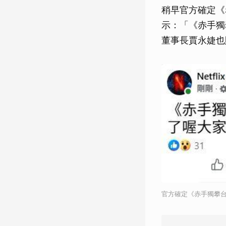
稍早官方確定《赤
示：「《赤手獨
董事長賈永婕也
官方確定《赤手獨攀台北