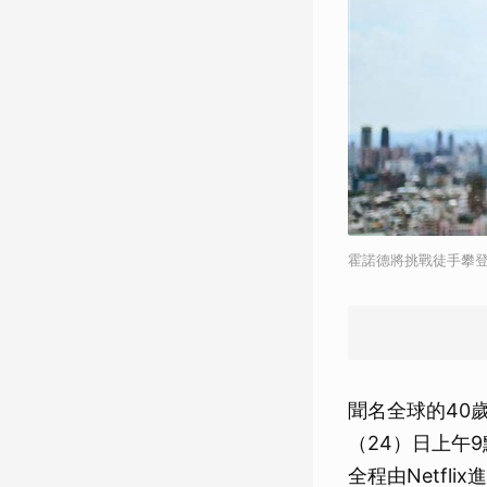
霍諾德將挑戰徒手攀登台北
聞名全球的40歲
（24）日上午
全程由Netf