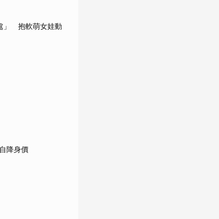
處」 抱軟萌女娃動
自降身價