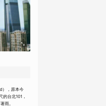
ld），原本今
的台北101，
下著雨。