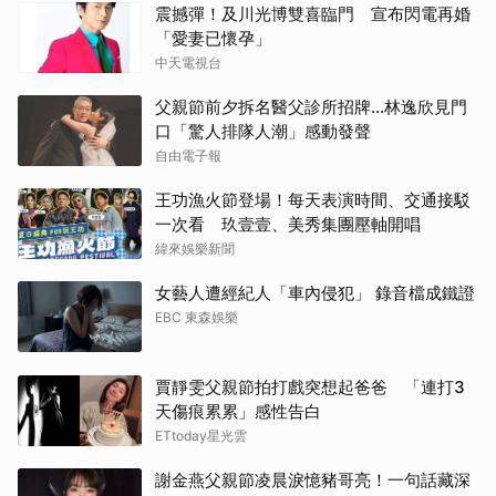
震撼彈！及川光博雙喜臨門 宣布閃電再婚
「愛妻已懷孕」
中天電視台
父親節前夕拆名醫父診所招牌...林逸欣見門
口「驚人排隊人潮」感動發聲
自由電子報
王功漁火節登場！每天表演時間、交通接駁
一次看 玖壹壹、美秀集團壓軸開唱
緯來娛樂新聞
女藝人遭經紀人「車內侵犯」 錄音檔成鐵證
EBC 東森娛樂
賈靜雯父親節拍打戲突想起爸爸 「連打3
天傷痕累累」感性告白
ETtoday星光雲
謝金燕父親節凌晨淚憶豬哥亮！一句話藏深