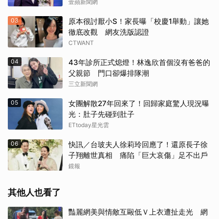
壹蘋新聞網
03
原本很討厭小S！家長曝「校慶1舉動」讓她
徹底改觀 網友洗版認證
CTWANT
04
43年診所正式熄燈！林逸欣首個沒有爸爸的
父親節 門口卻爆排隊潮
三立新聞網
05
女團解散27年回來了！回歸家庭驚人現況曝
光：肚子先碰到肚子
ETtoday星光雲
06
快訊／台玻夫人徐莉玲回應了！還原長子徐
子翔離世真相 痛陷「巨大哀傷」足不出戶
鏡報
其他人也看了
豔麗網美與情敵互毆低Ｖ上衣遭扯走光 網