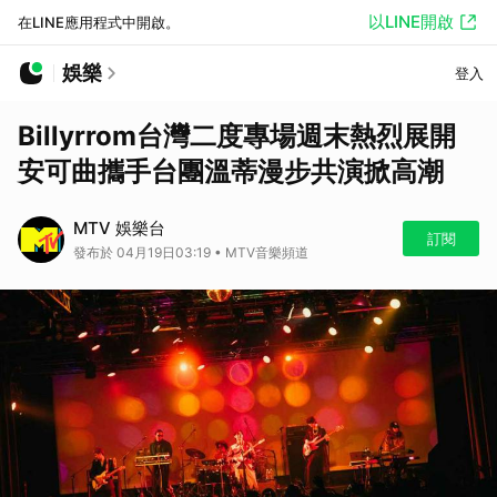
以LINE開啟
在LINE應用程式中開啟。
娛樂
登入
Billyrrom台灣二度專場週末熱烈展開
安可曲攜手台團溫蒂漫步共演掀高潮
MTV 娛樂台
訂閱
發布於 04月19日03:19 • MTV音樂頻道