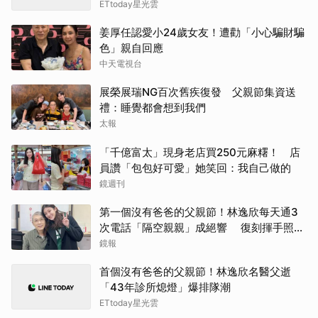
ETtoday星光雲
姜厚任認愛小24歲女友！遭勸「小心騙財騙
色」親自回應
中天電視台
展榮展瑞NG百次舊疾復發 父親節集資送
禮：睡覺都會想到我們
太報
「千億富太」現身老店買250元麻糬！ 店
員讚「包包好可愛」她笑回：我自己做的
鏡週刊
第一個沒有爸爸的父親節！林逸欣每天通3
次電話「隔空親親」成絕響 復刻揮手照全
網淚崩
鏡報
首個沒有爸爸的父親節！林逸欣名醫父逝
「43年診所熄燈」爆排隊潮
ETtoday星光雲