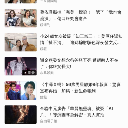
三立新聞網
蔡依珊撕掉「完美」標籤！ 認了「我也會
崩潰」：傷口終究會癒合
鏡週刊
小24歲女友被爆「知三當三」！姜厚任認知
情「扯不清」 遭疑騙財騙色深夜發文反
擊：誰能對我辣手摧花
鏡報
謝金燕發文想念爸爸豬哥亮 遭網酸人不在
了：你終於長大!
影音
非凡娛樂
《半澤直樹》56歲男星離婚8年報喜！驚喜
宣布再婚 加碼：新生命報到
鏡報
全聯中元廣告「華麗無靈魂」被疑「AI
片」！導演團隊急解密：真人實拍
自由電子報