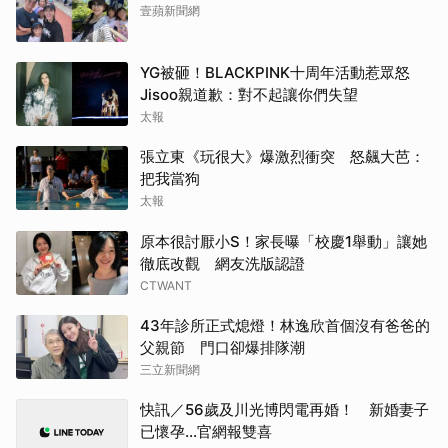
壹蘋新聞網
YG被砸！BLACKPINK十周年活動惹眾怒
Jisoo親道歉：對不起讓你們失望
太報
張立東《玩很大》爆激烈衝突 怒飆大芭：
把我當狗
太報
原本很討厭小S！家長曝「校慶1舉動」讓她
徹底改觀 網友洗版認證
CTWANT
43年診所正式熄燈！林逸欣首個沒有爸爸的
父親節 門口卻爆排隊潮
三立新聞網
快訊／56歲及川光博閃電再婚！ 新婚妻子
已懷孕…官網報雙喜