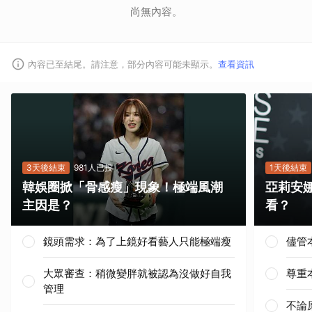
尚無內容。
內容已至結尾。請注意，部分內容可能未顯示。
查看資訊
3天後結束
981人已投
1天後結束
韓娛圈掀「骨感瘦」現象！極端風潮
亞莉安
主因是？
看？
鏡頭需求：為了上鏡好看藝人只能極端瘦
儘管
大眾審查：稍微變胖就被認為沒做好自我
尊重
管理
不論