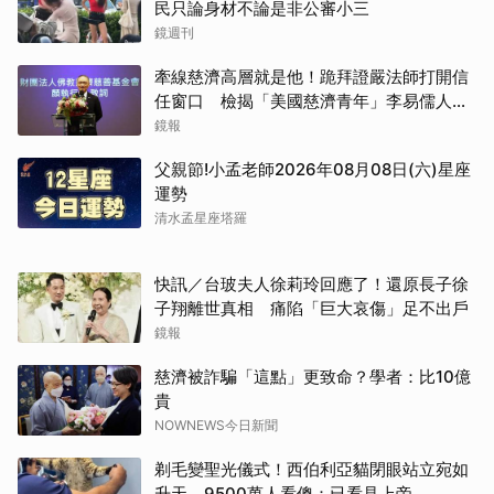
民只論身材不論是非公審小三
鏡週刊
牽線慈濟高層就是他！跪拜證嚴法師打開信
任窗口 檢揭「美國慈濟青年」李易儒人脈
網絡
鏡報
父親節!小孟老師2026年08月08日(六)星座
運勢
清水孟星座塔羅
快訊／台玻夫人徐莉玲回應了！還原長子徐
子翔離世真相 痛陷「巨大哀傷」足不出戶
鏡報
慈濟被詐騙「這點」更致命？學者：比10億
貴
NOWNEWS今日新聞
剃毛變聖光儀式！西伯利亞貓閉眼站立宛如
升天 9500萬人看傻：已看見上帝