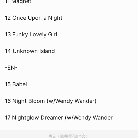
11 Magnet
12 Once Upon a Night
13 Funky Lovely Girl
14 Unknown Island
-EN-
15 Babel
16 Night Bloom (w/Wendy Wander)
17 Nightglow Dreamer (w/Wendy Wander
廣告（請繼續閱讀本文）