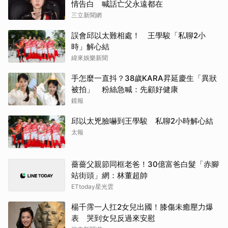
情告白 喊話亡父永遠都在
三立新聞網
誤會邱以太難相處！ 王學駿「私聊2小
時」解心結
緯來娛樂新聞
手怎麼一直抖？38歲KARA昇延慶生「異狀
被拍」 粉絲急喊：先顧好健康
鏡報
邱以太兇臉嚇到王學駿 私聊2小時解心結
太報
薔薔父親節同框老爸！30億富爸白髮「赤腳
站街頭」網：林董超帥
ETtoday星光雲
楊千霈一人扛2女兒出國！膝傷未癒壓力爆
表 哭到女兒反過來安慰