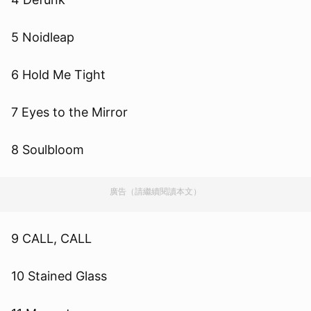
5 Noidleap
6 Hold Me Tight
7 Eyes to the Mirror
8 Soulbloom
廣告（請繼續閱讀本文）
9 CALL, CALL
10 Stained Glass