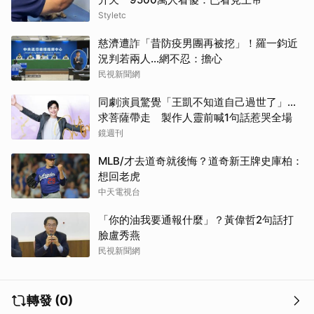
Styletc
慈濟遭詐「昔防疫男團再被挖」！羅一鈞近
況判若兩人…網不忍：擔心
民視新聞網
同劇演員驚覺「王凱不知道自己過世了」...
求菩薩帶走 製作人靈前喊1句話惹哭全場
鏡週刊
MLB/才去道奇就後悔？道奇新王牌史庫柏：
想回老虎
中天電視台
「你的油我要通報什麼」？黃偉哲2句話打
臉盧秀燕
民視新聞網
轉發 (0)