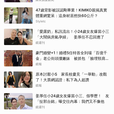
47歲背影被誤認剛畢業！KIMIKO親揭真實
體重網驚呆：這身材居然快60公斤？
Styletc
「愛露奶」私訊流出！小24歲女友爆當小三
「大鬧病房氣孕婦」 姜厚任不忍回應了
鏡週刊
豪門婚變+1！婚禮5任特首全到場「百億千
金」老公街頭摟嫩妹 被抓包 「臉埋頸肩狂
親」驚爆分居中
鏡報
原本討厭小S 家長校慶見「一舉動」改觀
了！大票網認證：私下為人超讚
鏡報
姜厚任小24歲女友爆當小三、假學歷！ 友
「扯郭台銘」曝交往內幕：我們又不像他
鏡週刊