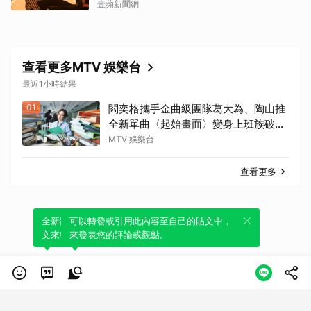
壹蘋新聞網
查看更多MTV 娛樂台
最近1小時結果
01
閻奕格攜手金曲級團隊葛大為、陶山推
全新單曲〈起始畫面〉變身上班族破關
冒險
MTV 娛樂台
查看更多
全新體驗！一鍵引用此內容，透過發布貼
可以轉發或引用此內容至自己的貼文中，
文來輕鬆表達個人立場。
來發表您的評論或觀點。
類別