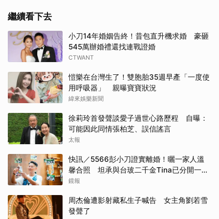
繼續看下去
小刀14年婚姻告終！昔包直升機求婚 豪砸
545萬辦婚禮還找連戰證婚
CTWANT
愷樂在台灣生了！雙胞胎35週早產「一度使
用呼吸器」 親曝寶寶狀況
緯來娛樂新聞
徐莉玲首發聲談愛子過世心路歷程 自曝：
可能因此同情張柏芝、誤信謠言
太報
快訊／5566彭小刀證實離婚！曬一家人溫
馨合照 坦承與台玻二千金Tina已分開一段
時間
鏡報
周杰倫遭影射藏私生子喊告 女主角劉若雪
發聲了