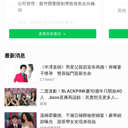
公司管理：嚴苛體重限制導致身形走向極
端
其他
其他（歡迎貼文分享你的看法）
查看所有選項
最新消息
《半澤直樹》男星父親節宣布再婚！再曝妻
子懷孕 雙喜臨門迎新生命
CTWANT
二度道歉！BLACKPINK慶10週年只開放40
人 Jisoo直播再認錯：其實想見更多人…
鏡報
湯姆霍蘭德、千黛亞補辦秘密婚宴！豪華細
節曝光 甜茶帶女友現身祝福
緯來娛樂新聞