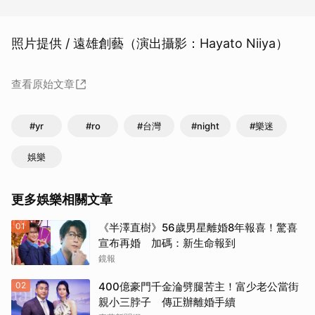
照片提供 / 遠雄創藝（演出攝影：Hayato Niiya）
查看原始文章
#yr
#ro
#台灣
#night
#樂迷
娛樂
更多娛樂相關文章
01
《半澤直樹》56歲男星離婚8年報喜！驚喜
宣布再婚 加碼：新生命報到
鏡報
02
400億豪門千金淪劈腿苦主！富少老公當街
親小三脖子 傳正辦離婚手續