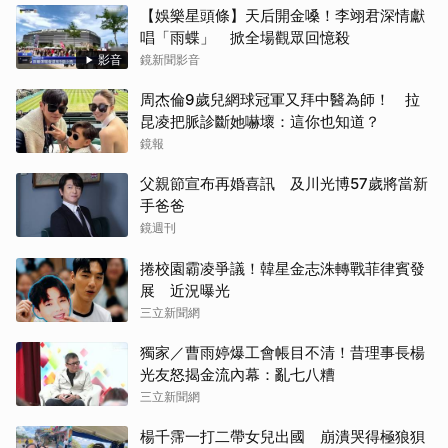
【娛樂星頭條】天后開金嗓！李翊君深情獻
唱「雨蝶」 掀全場觀眾回憶殺
影音
鏡新聞影音
周杰倫9歲兒網球冠軍又拜中醫為師！ 拉
昆凌把脈診斷她嚇壞：這你也知道？
鏡報
父親節宣布再婚喜訊 及川光博57歲將當新
手爸爸
鏡週刊
捲校園霸凌爭議！韓星金志洙轉戰菲律賓發
展 近況曝光
三立新聞網
獨家／曹雨婷爆工會帳目不清！昔理事長楊
光友怒揭金流內幕：亂七八糟
三立新聞網
楊千霈一打二帶女兒出國 崩潰哭得極狼狽