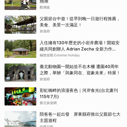
熱潮
觀傳媒
父親節台中遊！從早到晚一日遊行程推薦，
美食、美景一次滿足！
旅遊經
入住擁有130年歷史的小岩井農場！開箱安
縵共同創辦人 Adrian Zecha 全新力作
「AZUMA FARM KOIWAI」體驗最高級的
極致假期 Extreme Holiday
奢華
臺北動物園一開始並不在木柵 遷園40周年
之際，舉辧「與象同在、迎象未來」特展！
旅遊經
彩虹橋畔的浪漫夜色｜河岸食光(台北畫刊
115年7月)
臺北旅遊網
陪爸爸一起出發 屏東縣府推出父親節七大
主題遊程
中華日報