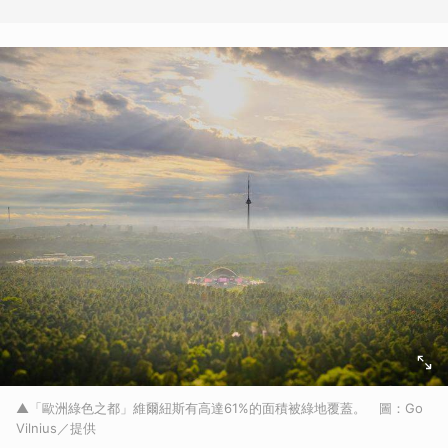
▲「歐洲綠色之都」維爾紐斯有高達61%的面積被綠地覆蓋。 圖：Go
Vilnius／提供