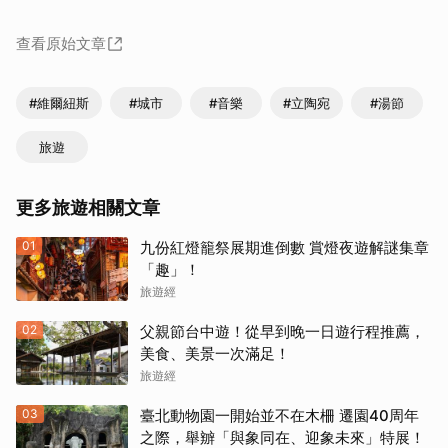
查看原始文章
#維爾紐斯
#城市
#音樂
#立陶宛
#湯節
旅遊
更多旅遊相關文章
01
九份紅燈籠祭展期進倒數 賞燈夜遊解謎集章
「趣」！
旅遊經
02
父親節台中遊！從早到晚一日遊行程推薦，
美食、美景一次滿足！
旅遊經
03
臺北動物園一開始並不在木柵 遷園40周年
之際，舉辧「與象同在、迎象未來」特展！