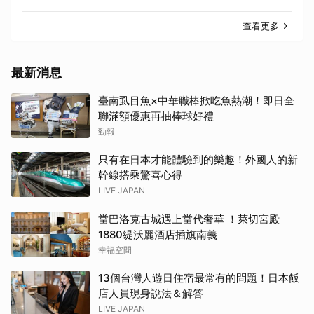
查看更多
最新消息
臺南虱目魚×中華職棒掀吃魚熱潮！即日全
聯滿額優惠再抽棒球好禮
勁報
只有在日本才能體驗到的樂趣！外國人的新
幹線搭乘驚喜心得
LIVE JAPAN
當巴洛克古城遇上當代奢華 ！萊切宮殿
1880緹沃麗酒店插旗南義
幸福空間
13個台灣人遊日住宿最常有的問題！日本飯
店人員現身說法＆解答
LIVE JAPAN