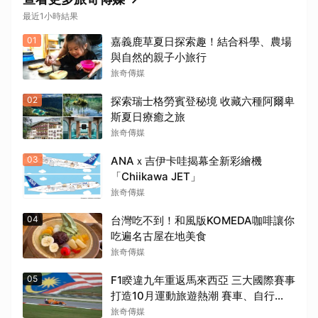
最近1小時結果
01
嘉義鹿草夏日探索趣！結合科學、農場
與自然的親子小旅行
旅奇傳媒
02
探索瑞士格勞賓登秘境 收藏六種阿爾卑
斯夏日療癒之旅
旅奇傳媒
03
ANAｘ吉伊卡哇揭幕全新彩繪機
「Chiikawa JET」
旅奇傳媒
04
台灣吃不到！和風版KOMEDA咖啡讓你
吃遍名古屋在地美食
旅奇傳媒
05
F1睽違九年重返馬來西亞 三大國際賽事
打造10月運動旅遊熱潮 賽車、自行
車、路跑同週登場
旅奇傳媒