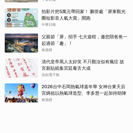
拍影片把5萬元帶回家！ 鵬管處「屏東觀光
圈短影音人氣大賞」開跑
中華日報
父親節「屏」招手 七大遊程，邀您陪爸爸一
起過節「趣」！
旅遊經
清代皇帝罵人太好笑 不只觀汝似有瘋症 故
宮新貼紙集宮廷毒舌大成
自由電子報
2026台中石岡熱氣球嘉年華 女神台東天后
宮媽祖以熱氣球造型、李多慧一起加持助陣
旅遊經