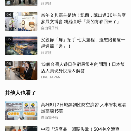
旅遊經
04
當年文具霸主是她！凱西．陳出道30年首度
參展文博會 粉絲直呼「我的青春回來了」
自由電子報
05
父親節「屏」招手 七大遊程，邀您陪爸爸一
起過節「趣」！
旅遊經
06
13個台灣人遊日住宿最常有的問題！日本飯
店人員現身說法＆解答
LIVE JAPAN
其他人也看了
高雄8月7日城鎮韌性防空演習 人車管制違者
最高罰15萬
自由電子報
中國「這產品」闖關失敗！504包全遭查