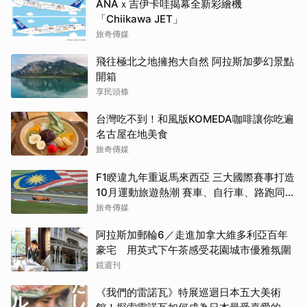
ANAｘ吉伊卡哇揭幕全新彩繪機
「Chiikawa JET」
旅奇傳媒
飛往極北之地擁抱大自然 阿拉斯加夢幻景點
開箱
享民頭條
台灣吃不到！和風版KOMEDA咖啡讓你吃遍
名古屋在地美食
旅奇傳媒
F1睽違九年重返馬來西亞 三大國際賽事打造
10月運動旅遊熱潮 賽車、自行車、路跑同週
登場
旅奇傳媒
阿拉斯加郵輪6／走進加拿大維多利亞百年
豪宅 用英式下午茶感受花園城市優雅氛圍
鏡週刊
《我們的雷諾瓦》特展巡迴日本五大美術