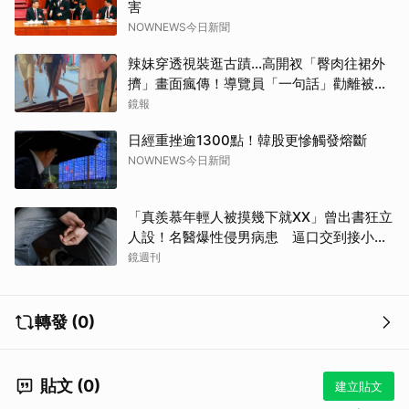
害
NOWNEWS今日新聞
辣妹穿透視裝逛古蹟…高開衩「臀肉往裙外
擠」畫面瘋傳！導覽員「一句話」勸離被狂
讚
鏡報
取消
日經重挫逾1300點！韓股更慘觸發熔斷
NOWNEWS今日新聞
「真羨慕年輕人被摸幾下就XX」曾出書狂立
人設！名醫爆性侵男病患 逼口交到接小孩
鬧鐘響才停
鏡週刊
轉發 (0)
貼文 (0)
建立貼文