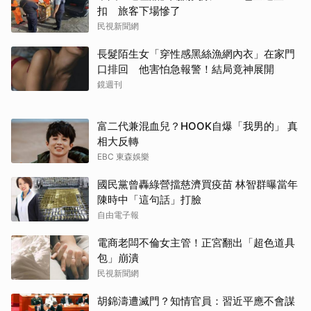
扣 旅客下場慘了
民視新聞網
長髮陌生女「穿性感黑絲漁網內衣」在家門
口排回 他害怕急報警！結局竟神展開
鏡週刊
富二代兼混血兒？HOOK自爆「我男的」 真
相大反轉
EBC 東森娛樂
國民黨曾轟綠營擋慈濟買疫苗 林智群曝當年
陳時中「這句話」打臉
自由電子報
電商老闆不倫女主管！正宮翻出「超色道具
包」崩潰
民視新聞網
胡錦濤遭滅門？知情官員：習近平應不會謀