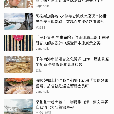
館！探索雷諾瓦如何成為日本最受喜愛的印
象派畫家
Japaholic
阿拉斯加郵輪5／停靠史凱威怎麼玩？搭世
界最美景觀鐵路 穿越百年淘金路看盡冰
河、峽谷與雪山
鏡週刊
「星野集團 界由布院」詳細開箱上篇！在隈
研吾大師的設計中感受日本原風景之美
Japaholic
千年商港串起溫台文化淵源 山海、歷史到產
業創新 走讀溫州看見新樣貌
旅報
海味與鄉土料理我全都要！就用「美食好康
護照」超省錢吃遍佐賀縣太良町
Japaholic
陪爸爸一起出發！ 屏縣推山海、藝文與客
庄風情七大父親節遊程
台灣好新聞