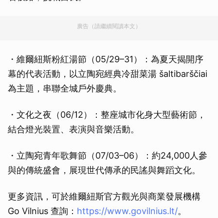
廣告（請繼續閱讀本文）
・維爾紐斯粉紅湯節（05/29–31）：為夏天揭開序
幕的代表活動，以立陶宛經典冷甜菜湯 šaltibarščiai
為主題，串聯全城戶外慶典。
・文化之夜（06/12）：整座城市化身大型藝術節，
結合燈光裝置、表演與音樂活動。
・立陶宛青年歌舞節（07/03–06）：約24,000人參
與的傳統盛會，展現世代傳承的民謠與舞蹈文化。
更多資訊，可於維爾紐斯官方觀光與商業發展機構
Go Vilnius 查詢：
https://www.govilnius.lt/
。