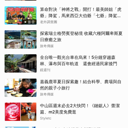
算命對決「神將之戰」開打！最美師姐「虎
爺」降駕，馬來西亞大伯爺「七爺」降駕。
當虎爺對上七爺，神明之間的較量究竟誰會
影音
老外調查團
勝出？【老外調查團】
探索瑞士格勞賓登秘境 收藏六種阿爾卑斯夏
日療癒之旅
旅奇傳媒
全台唯一觀光台車在烏來！5分鐘穿越森
林、瀑布與百年軌道 還會經過民家後門
鏡週刊
嘉義鹿草夏日探索趣！結合科學、農場與自
然的親子小旅行
旅奇傳媒
中山區週末必去2大快閃！《鏈鋸人》蕾潔
篇、m2美度免費逛
Styletc