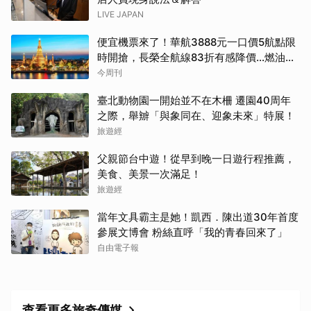
LIVE JAPAN
便宜機票來了！華航3888元一口價5航點限
時開搶，長榮全航線83折有感降價…燃油稅
8/9調漲早買早省
今周刊
臺北動物園一開始並不在木柵 遷園40周年
之際，舉辧「與象同在、迎象未來」特展！
旅遊經
父親節台中遊！從早到晚一日遊行程推薦，
美食、美景一次滿足！
旅遊經
當年文具霸主是她！凱西．陳出道30年首度
參展文博會 粉絲直呼「我的青春回來了」
自由電子報
查看更多旅奇傳媒