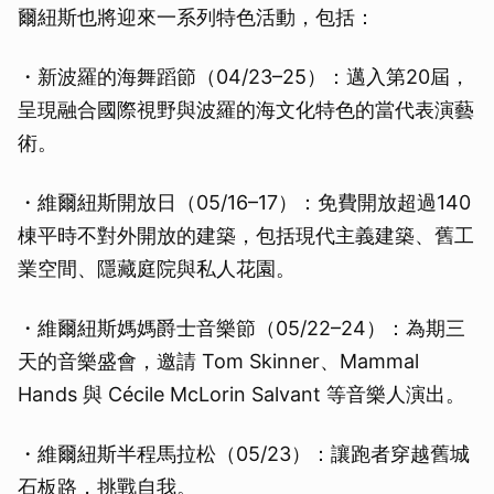
爾紐斯也將迎來一系列特色活動，包括：
・新波羅的海舞蹈節（04/23–25）：邁入第20屆，
呈現融合國際視野與波羅的海文化特色的當代表演藝
術。
・維爾紐斯開放日（05/16–17）：免費開放超過140
棟平時不對外開放的建築，包括現代主義建築、舊工
業空間、隱藏庭院與私人花園。
・維爾紐斯媽媽爵士音樂節（05/22–24）：為期三
天的音樂盛會，邀請 Tom Skinner、Mammal
Hands 與 Cécile McLorin Salvant 等音樂人演出。
・維爾紐斯半程馬拉松（05/23）：讓跑者穿越舊城
石板路，挑戰自我。