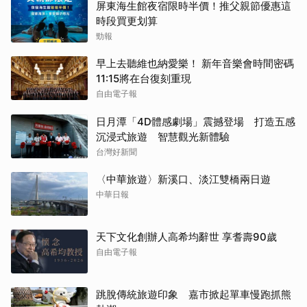
屏東海生館夜宿限時半價！推父親節優惠這
時段買更划算
勁報
早上去聽維也納愛樂！ 新年音樂會時間密碼
11:15將在台復刻重現
自由電子報
日月潭「4D體感劇場」震撼登場 打造五感
沉浸式旅遊 智慧觀光新體驗
台灣好新聞
〈中華旅遊〉新溪口、淡江雙橋兩日遊
中華日報
天下文化創辦人高希均辭世 享耆壽90歲
自由電子報
跳脫傳統旅遊印象 嘉市掀起單車慢跑抓熊