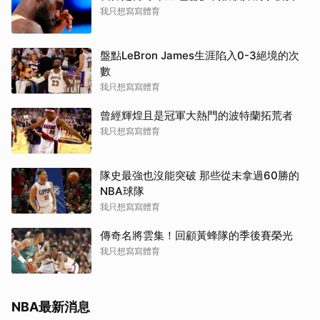
我只想寫寫體育
盤點LeBron James生涯陷入0-3絕境的次
數
我只想寫寫體育
曾經輝煌且是冠軍大熱門的波特蘭拓荒者
我只想寫寫體育
隊史最強也沒能突破 那些從未拿過60勝的
NBA球隊
我只想寫寫體育
傳奇名將雲集！回顧黃蜂隊的季後賽榮光
我只想寫寫體育
NBA最新消息