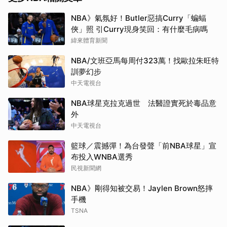
NBA》氣氛好！Butler惡搞Curry「蝙蝠
俠」照 引Curry現身笑回：有什麼毛病嗎
緯來體育新聞
NBA/文班亞馬每周付323萬！找歐拉朱旺特
訓夢幻步
中天電視台
NBA球星克拉克過世 法醫證實死於毒品意
外
中天電視台
籃球／震撼彈！為台發聲「前NBA球星」宣
布投入WNBA選秀
民視新聞網
NBA》剛得知被交易！Jaylen Brown怒摔
手機
TSNA