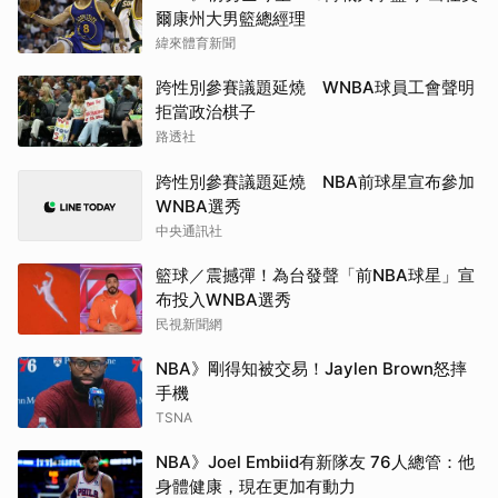
爾康州大男籃總經理
緯來體育新聞
跨性別參賽議題延燒 WNBA球員工會聲明
拒當政治棋子
路透社
跨性別參賽議題延燒 NBA前球星宣布參加
WNBA選秀
中央通訊社
籃球／震撼彈！為台發聲「前NBA球星」宣
布投入WNBA選秀
民視新聞網
NBA》剛得知被交易！Jaylen Brown怒摔
手機
TSNA
NBA》Joel Embiid有新隊友 76人總管：他
身體健康，現在更加有動力