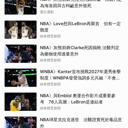
為海洛因與古柯鹼意外致死
麗台運動
NBA》Love想與LeBron再聚首 但有一定
難度
緯來體育新聞
NBA》灰熊前鋒Clarke死因揭曉 法醫判定
為藥物使用過量意外
緯來體育新聞
WNBA》Kanter宣布挑戰2027年選秀衝擊
制度！WNBPA發聲強調多元共融「不會成
為政治棋子」
緯來體育新聞
NBA》與Embiid 奧運合作影片成重要參
考 76人高層：LeBron是連結者
緯來體育新聞
NBA球星克拉克過世 法醫證實死於毒品意
外