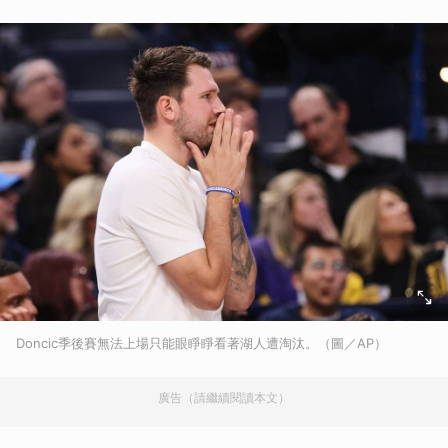
Doncic季後賽無法上場只能眼睜睜看著湖人遭淘汰。（圖／AP）
廣告（請繼續閱讀本文）