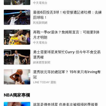
中天電視台
最後6罰投丟3球！哈登慘遭記者吐槽：去練
罰球啦！
民視新聞網
再戰一季or退休？詹姆斯直言：可能要到8
月才明朗
中天電視台
勇士需要球星來幫忙Curry 但今年不會交易
選秀權
緯來體育新聞
選秀狀元等於總冠軍？ 15年來只有Irving奪
冠
LINE TODAY 運動
NBA獨家專欄
就算是傳奇球星 也會多次被橫掃的季後賽