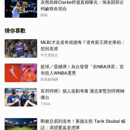
灰熊前鋒Clarke猝逝真相曝光：海洛因與古
柯鹼致命混合
鏡報
猜你喜歡
MLB/才去道奇就後悔？道奇新王牌史庫柏：
想回老虎
中天電視台
籃球／震撼彈！為台發聲「前NBA球星」宣
布投入WNBA選秀
民視新聞網
富邦悍將》個人規劃考量 潘忠韋暫別悍將轉
播台
TSNA
剛被交易到道奇！賽揚左投 Tarik Skubal 喊
話：渴望重返老虎隊