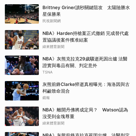
Brittney Griner讀秒關鍵阻攻 太陽險勝水
星保勝果
民視新聞網
NBA》Harden持槍案正式撤銷 完成替代處
置協議後案件獲准結案
緯來體育新聞
NBA》灰熊克拉克29歲驟逝死因出爐 法醫
證實與毒品有關、判定意外
TSNA
灰熊前鋒Clarke猝逝真相曝光：海洛因與古
柯鹼致命混合
鏡報
NBA》離開丹佛將成定局？ Watson認為
沒受到金塊尊重
緯來體育新聞
NBA》灰熊前鋒克拉克死因出爐 法醫判定