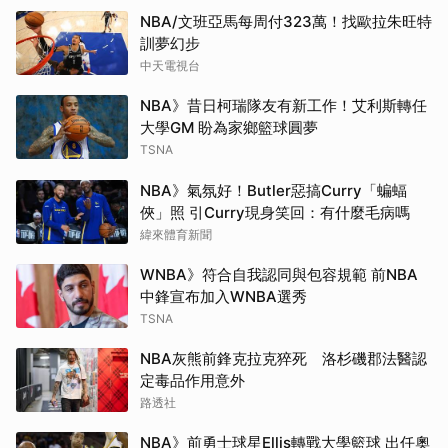
NBA/文班亞馬每周付323萬！找歐拉朱旺特
訓夢幻步
中天電視台
NBA》昔日柯瑞隊友有新工作！艾利斯轉任
大學GM 盼為家鄉籃球圓夢
TSNA
NBA》氣氛好！Butler惡搞Curry「蝙蝠
俠」照 引Curry現身笑回：有什麼毛病嗎
緯來體育新聞
WNBA》符合自我認同與包容規範 前NBA
中鋒宣布加入WNBA選秀
TSNA
NBA灰熊前鋒克拉克猝死 洛杉磯郡法醫認
定毒品作用意外
路透社
NBA》前勇士球星Ellis轉戰大學籃球 出任奧