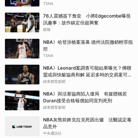
TSNA
76人震撼簽下詹皇 小將Edgecombe曝視
訊趣事：故作鎮定但超興奮
鏡報
NBA》哈登涉槍案落幕 德州法院撤銷輕罪指
控
TSNA
NBA》Leonard案調查可能結果曝光？傳聯
盟或與快艇協商和解 延宕多時的交易案可望
於開季前成行
緯來體育新聞
NBA》與活塞協商陷入僵局 有媒體稱若
Duran接受合格報價如同宣判死刑
緯來體育新聞
NBA灰熊前鋒克拉克死因出爐 法醫認定毒
品意外
中央通訊社