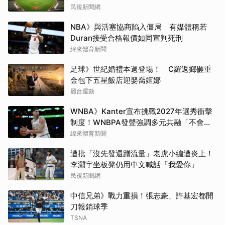
民視新聞網
NBA》與活塞協商陷入僵局 有媒體稱若
Duran接受合格報價如同宣判死刑
緯來體育新聞
足球》世紀婚禮本週登場！ C羅返鄉砸重
金包下五星飯店迎娶喬姬娜
麗台運動
WNBA》Kanter宣布挑戰2027年選秀衝擊
制度！WNBPA發聲強調多元共融「不會成
為政治棋子」
緯來體育新聞
遭批「沒先發還蹭流量」老虎小編遭炎上！
李灝宇坐板凳仍用中文喊話「我愛你」
民視新聞網
中信兄弟》戰力重損！張志豪、許基宏都開
刀報銷球季
TSNA