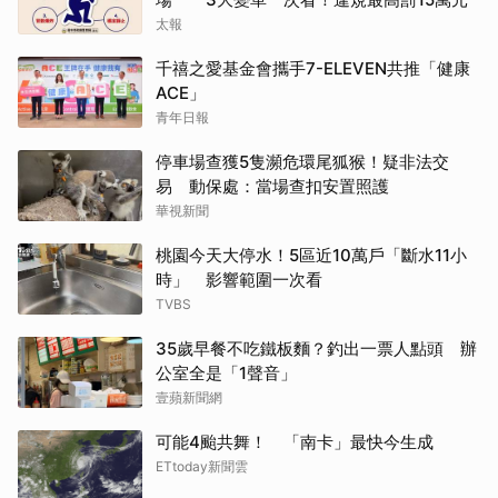
太報
千禧之愛基金會攜手7-ELEVEN共推「健康
ACE」
青年日報
停車場查獲5隻瀕危環尾狐猴！疑非法交
易 動保處：當場查扣安置照護
華視新聞
桃園今天大停水！5區近10萬戶「斷水11小
時」 影響範圍一次看
TVBS
35歲早餐不吃鐵板麵？釣出一票人點頭 辦
公室全是「1聲音」
壹蘋新聞網
可能4颱共舞！ 「南卡」最快今生成
ETtoday新聞雲