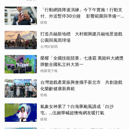
「行動網路降速演練」今下午實施！行動支
付、外送暫停30分鐘 影響範圍與準備一
次看
鏡報
打造共融新地標 大村鄉興建共融地景遊戲
公園與風雨球場
台灣好新聞
榮耀「全國技能競賽」七連霸 萬能科大總獎
牌數全國私立科大第一
桃園電子報
台灣遊戲產業振興會攜手新北市 共創遊戲
化樂齡健康新典範
勁報
氣象女神累了？白海豚颱風講成「白沙
屯」...伍婉華喊超懊悔網友暖打氣
鏡報