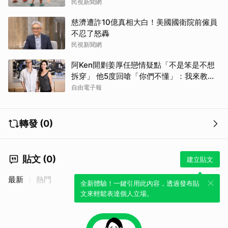
民視新聞網
慈濟遭詐10億真相大白！美國國衛院前僱員
不忍了怒轟
民視新聞網
阿Ken開剿姜厚任戀情疑點「不是笨是不想
拆穿」 他5度回嗆「你們不懂」：我來教育
你們
自由電子報
轉發 (0)
貼文 (0)
建立貼文
最新
熱門
全新體驗！一鍵引用此內容，透過發布貼
文來輕鬆表達個人立場。