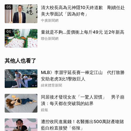
05
清大校長高為元神隱10天終道歉 剛續任赴
美大學面試「因為好奇」
中廣新聞網
06
量就是不夠…蛋價衝上每斤49元 近2年新高
聯合新聞網
其他人也看了
MLB》李灝宇延長賽一棒定江山 代打致勝
安助老虎3比1擊敗巨人
緯來體育新聞
同居後才發現女友「一驚人習慣」 男子崩
潰：每天都在突破我的結界
鏡報
遭控收民進黨錢！名醫搬出500萬財產嗆賭
藍白粉直接變「俗辣」