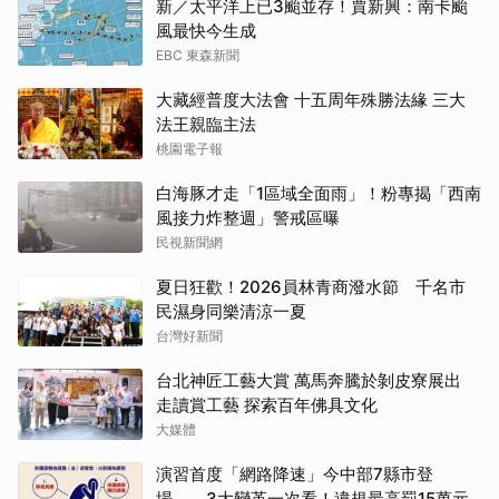
新／太平洋上已3颱並存！賈新興：南卡颱
風最快今生成
EBC 東森新聞
大藏經普度大法會 十五周年殊勝法緣 三大
法王親臨主法
桃園電子報
白海豚才走「1區域全面雨」！粉專揭「西南
風接力炸整週」警戒區曝
民視新聞網
夏日狂歡！2026員林青商潑水節 千名市
民濕身同樂清涼一夏
台灣好新聞
台北神匠工藝大賞 萬馬奔騰於剝皮寮展出
走讀賞工藝 探索百年佛具文化
大媒體
演習首度「網路降速」今中部7縣市登
場 3大變革一次看！違規最高罰15萬元