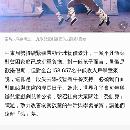
塞翁失馬劇照之二,九歌兒童劇團提供,攝影張嘉敏
中東局勢持續緊張帶動全球物價攀升，一頓平凡飯菜
對貧困家庭已成沉重負擔。對一般孩子而言，暑假是
歡樂假期；但對全台158,657名中低收入戶學童來
說，這卻是一段失去學校營養午餐支持、必須獨自面
對飢餓與焦慮的漫長日子。為此，世界和平會每年舉
辦兒童戲劇慈善公演，號召社會大眾關注「受飢兒」
議題，致力改善弱勢孩童的生活與學習品質，讓他們
遠離「餓」夢。