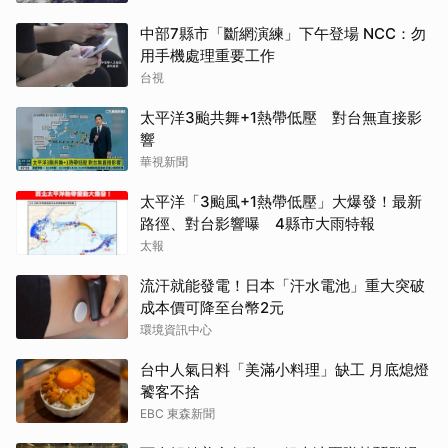
中部7縣市「斷網演練」下午登場 NCC：勿
用手機處理重要工作
台視
太平洋3颱共舞+1熱帶低壓 對台無直接影
響
華視新聞
太平洋「3颱風+1熱帶低壓」大爆發！最新
路徑、對台影響曝 4縣市大雨特報
太報
流汗就能發電！日本「汗水電池」重大突破
成本價可降至台幣2元
環境資訊中心
台中人氣日料「美滿小料理」缺工 月底熄燈
饕客不捨
EBC 東森新聞