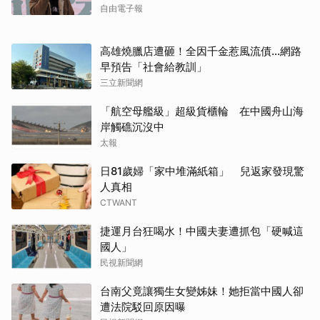
自由電子報
高雄燒臘店遭砸！全因千金惹風流債…網路
早預告「社會給教訓」
三立新聞網
「航空母艦級」超級貨櫃輪 在中國舟山海
岸觸礁沉沒中
太報
日81歲婦「家中堆滿紙箱」 兒返家發現驚
人真相
CTWANT
捷運月台狂喝水！中國夫妻遭抓包「硬喊這
取消
國人」
民視新聞網
台南父竟讓獨生女變姊妹！她拒當中國人卻
遭法院駁回原因曝