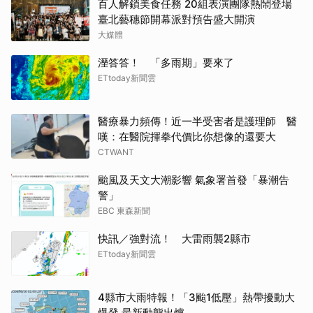
百人解鎖美食任務 20組表演團隊熱鬧登場
臺北藝穗節開幕派對預告盛大開演
大媒體
溼答答！ 「多雨期」要來了
ETtoday新聞雲
醫療暴力頻傳！近一半受害者是護理師 醫
嘆：在醫院揮拳代價比你想像的還要大
CTWANT
颱風及天文大潮影響 氣象署首發「暴潮告
警」
EBC 東森新聞
快訊／強對流！ 大雷雨襲2縣市
ETtoday新聞雲
4縣市大雨特報！「3颱1低壓」熱帶擾動大
爆發 最新動態出爐