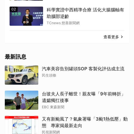
02
科學實證中西精準合療 活化大腸腦軸有
助腦部逆齡
TCnews 慈善新聞網
查看更多
最新訊息
汽車美容告別罐頭SOP 客製化評估成主流
民生頭條
台玻夫人長子離世！親友曝「9年前轉折」
遺孀獨扛後事
EBC 東森新聞
又有新颱風了？氣象署曝「3颱1熱低壓」動
態 專家揭最新走向
民視新聞網