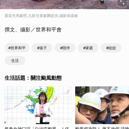
塞翁失馬劇照,九歌兒童劇團提供,攝影張嘉敏
撰文、攝影／世界和平會
#世界和平
#孩子
#陪伴
#家庭
#紋紋
生活
生活話題：關注颱風動態
氣象女神口誤「白沙屯颱風」！伍
颱風假攻防！ 蔣不放假 沈