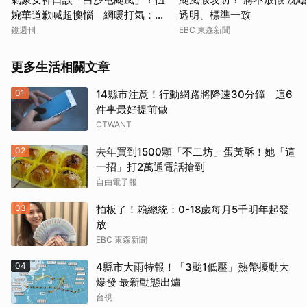
婉華道歉喊超懊惱 網暖打氣：覺
透明、標準一致
得更親切
鏡週刊
EBC 東森新聞
更多生活相關文章
01
14縣市注意！行動網路將降速30分鐘 這6
件事最好提前做
CTWANT
02
去年買到1500顆「不二坊」蛋黃酥！她「這
一招」打2萬通電話搶到
自由電子報
03
拍板了！賴總統：0-18歲每月5千明年起發
放
EBC 東森新聞
04
4縣市大雨特報！「3颱1低壓」熱帶擾動大
爆發 最新動態出爐
台視