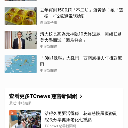
去年買到1500顆「不二坊」蛋黃酥！她「這
一招」打2萬通電話搶到
自由電子報
清大校長高為元神隱10天終道歉 剛續任赴
美大學面試「因為好奇」
中廣新聞網
「3颱1低壓」大亂鬥 西南風接力午後對流
雨
中廣新聞網
查看更多TCnews 慈善新聞網
最近1小時結果
01
活得久更要活得穩 花蓮慈院羅慶徽副
院長分享健康老化七重點
TCnews 慈善新聞網