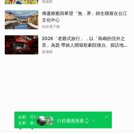
旅遊經
傳遞療癒與希望「無．界」師生聯展在台江
文化中心
自由電子報
2026「老爺式旅行」，以「島嶼的弦外之
音」為題 帶旅人開箱歌劇院後台、探訪地下
舞廳年代及體驗民歌
旅遊經
全新體驗！一鍵引用此內容，透過發布貼
可以轉發或引用此內容至自己的貼文中，
行程優惠推薦 👆
文來輕鬆表達個人立場。
來發表您的評論或觀點。