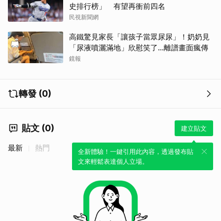
史排行榜」 有望再衝前四名
民視新聞網
高鐵驚見家長「讓孩子當眾尿尿」！奶奶見
「尿液噴灑滿地」欣慰笑了…離譜畫面瘋傳
鏡報
轉發 (0)
貼文 (0)
建立貼文
最新
熱門
全新體驗！一鍵引用此內容，透過發布貼
文來輕鬆表達個人立場。