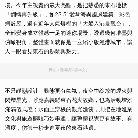
場。今年主視覺的最大亮點，是把熟悉的東石地標
「翻轉再升級」，如23.5ﾟ愛琴海異國風建築、彩色
蚵殼屋，還有近年人氣爆棚的「大船入港景觀台」，
全部變身成立體感十足的迷你場景，透過幾何堆疊與
俯瞰視角，整體畫面就像是一座縮小版漁港城市，讓
人一眼看見東石的熱鬧與魅力。
廣告（請繼續閱讀本文）
不只靜態設計，動態更有氣氛，夜空中綻放的煙火與
閃爍星光，呼應嘉義縣東石花火故鄉，也為活動增添
滿滿儀式感；水面上穿梭的觀光漁筏，則把在地漁業
文化與旅遊體驗巧妙串連，讓整體視覺更有故事、有
溫度，彷彿一秒走進夏夜的東石港邊。