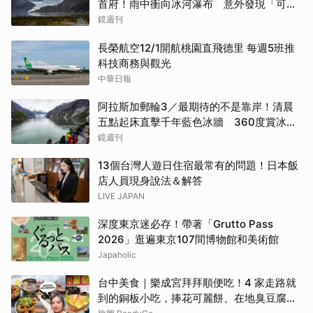
首府！雨中衝向冰河瀑布 意外發現「可講
價」的質感紀念品
鏡週刊
長榮航空12/1開航桃園直飛德里 每週5班推
科技商務與觀光
中華日報
阿拉斯加郵輪3／最期待的不是靠岸！清晨
五點起床直擊千年藍色冰牆 360度賞冰川
太療癒
鏡週刊
13個台灣人遊日住宿最常有的問題！日本飯
店人員現身說法＆解答
LIVE JAPAN
深度東京迷必存！帶著「Grutto Pass
2026」逛遍東京107間博物館和美術館
Japaholic
台中美食｜樂成宮拜拜順便吃！4 家走路就
到的銅板小吃，捧花可麗餅、在地臭豆腐、