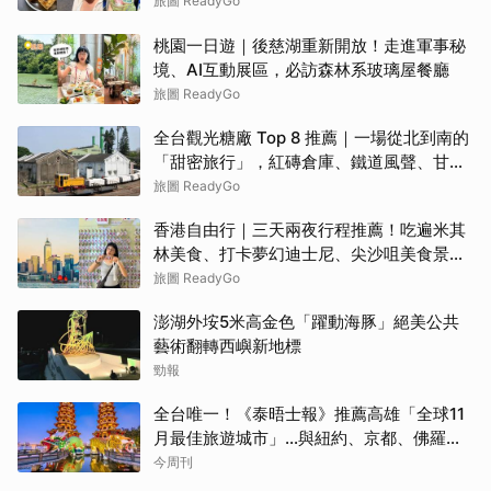
烤甜甜圈一次收
旅圖 ReadyGo
桃園一日遊｜後慈湖重新開放！走進軍事秘
境、AI互動展區，必訪森林系玻璃屋餐廳
旅圖 ReadyGo
全台觀光糖廠 Top 8 推薦｜一場從北到南的
「甜密旅行」，紅磚倉庫、鐵道風聲、甘蔗
香氣交織！
旅圖 ReadyGo
香港自由行｜三天兩夜行程推薦！吃遍米其
林美食、打卡夢幻迪士尼、尖沙咀美食景點
全攻略
旅圖 ReadyGo
澎湖外垵5米高金色「躍動海豚」絕美公共
藝術翻轉西嶼新地標
勁報
全台唯一！《泰晤士報》推薦高雄「全球11
月最佳旅遊城市」…與紐約、京都、佛羅倫
斯共同入榜，理由曝光
今周刊