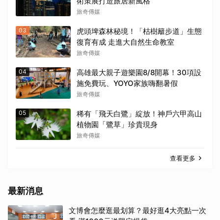
術策展打造旅居新風格
旅奇傳媒
03
虎頭埤森林秘境！「枯樹籬步道」生態
復育有成 走進大自然生命教室
旅奇傳媒
04
高雄最大親子遊樂園8/8開幕！30項設
施免費玩、YOYO家族嗨翻暑假
旅奇傳媒
05
稀有「飛天白鷺」綻放！神戶六甲高山
植物園「鷺草」珍貴現身
旅奇傳媒
查看更多
最新消息
文博會怎麼逛最划算？最好逛4大亮點一次