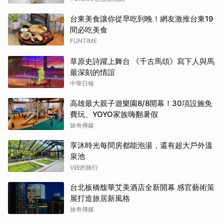
台東美食讓你從早吃到晚！網友激推台東19
間必吃美食
FUNTIME
草原史詩躍上舞台 《千古馬頌》寫下人與馬
最深刻的情誼
中華日報
高雄最大親子遊樂園8/8開幕！30項設施免
費玩、YOYO家族嗨翻暑假
旅奇傳媒
享沐時光每間房都能泡湯，還有超大戶外溫
泉池
V妞的旅行
台北板橋馥華艾美酒店全新開幕 感官藝術策
展打造旅居新風格
旅奇傳媒