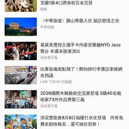
宜蘭1家4口躋身前百名完登
勁報
〈中華旅遊〉圓山尊榮入住 探訪密境之光
中華日報
葛萊美獎得主攜手卡內基音樂廳NYO Jazz
襲台 本週末接連演出
自由電子報
比賽裝備差點飛了！鄭怡靜行李遭誤拿掀網
友熱議
LINE TODAY 討論牆
2026國際木雕藝術交流展登場 5國40名藝
術家73件作品齊聚三義
自由電子報
浪花雙龍會8月8日福隆打水仗登場 尚有免
費名額快報名，還可抽住宿券！