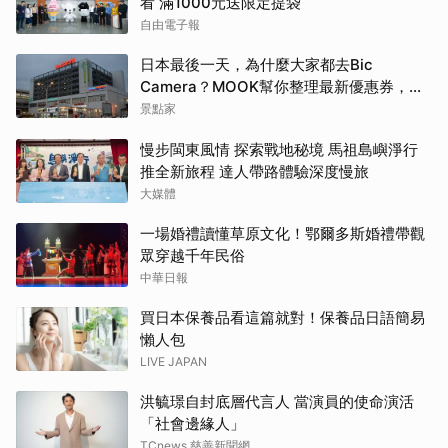
看 滿1000元送限定提袋
自由電子報
日本最後一天，為什麼大家都去Bic
Camera？MOOK幫你整理最新優惠券，行
前趕快存手機，結帳直接用，最高省10%
景點家
慢步閩東風情 探索戰地秘境 馬祖島嶼淨行
推全新旅程 達人帶路體驗深度慢旅
大媒體
一場婚禮讀懂草原文化！鄂爾多斯婚禮帶觀
眾穿越千年民俗
中華日報
買日本保養品看這篇就對！保養品日語簡易
懶人包
LIVE JAPAN
洪毓璟自封底層代言人 當演員的使命演活
「社會邊緣人」
TCnews 慈善新聞網