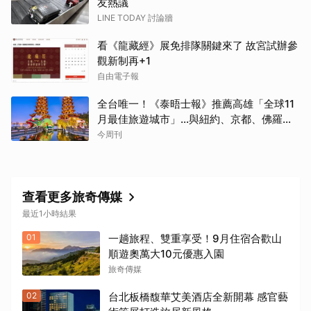
友熱議
LINE TODAY 討論牆
看《龍藏經》展免排隊關鍵來了 故宮試辦參
觀新制再+1
自由電子報
全台唯一！《泰晤士報》推薦高雄「全球11
月最佳旅遊城市」…與紐約、京都、佛羅倫
斯共同入榜，理由曝光
今周刊
查看更多旅奇傳媒
最近1小時結果
01
一趟旅程、雙重享受！9月住宿合歡山
順遊奧萬大10元優惠入園
旅奇傳媒
02
台北板橋馥華艾美酒店全新開幕 感官藝