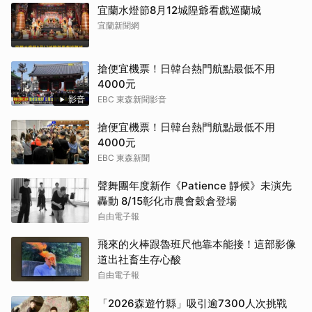
宜蘭水燈節8月12城隍爺看戲巡蘭城
宜蘭新聞網
搶便宜機票！日韓台熱門航點最低不用
4000元
影音
EBC 東森新聞影音
搶便宜機票！日韓台熱門航點最低不用
4000元
EBC 東森新聞
聲舞團年度新作《Patience 靜候》未演先
轟動 8/15彰化市農會穀倉登場
自由電子報
飛來的火棒跟魯班尺他靠本能接！這部影像
道出社畜生存心酸
自由電子報
「2026森遊竹縣」吸引逾7300人次挑戰