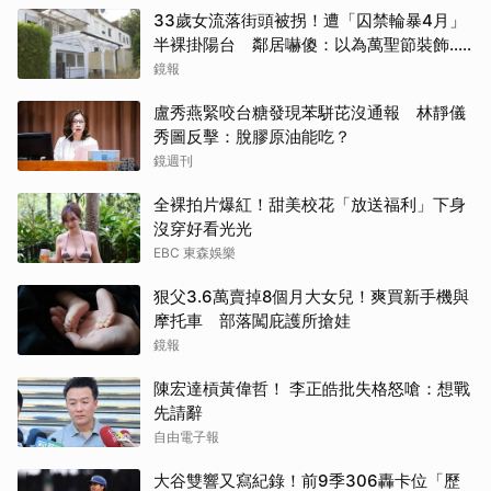
33歲女流落街頭被拐！遭「囚禁輪暴4月」
半裸掛陽台 鄰居嚇傻：以為萬聖節裝飾...
主謀竟與妻小同住
鏡報
盧秀燕緊咬台糖發現苯駢芘沒通報 林靜儀
秀圖反擊：脫膠原油能吃？
鏡週刊
全裸拍片爆紅！甜美校花「放送福利」下身
沒穿好看光光
EBC 東森娛樂
狠父3.6萬賣掉8個月大女兒！爽買新手機與
摩托車 部落闖庇護所搶娃
鏡報
陳宏達槓黃偉哲！ 李正皓批失格怒嗆：想戰
先請辭
自由電子報
大谷雙響又寫紀錄！前9季306轟卡位「歷