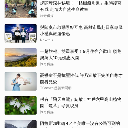
虎頭埤森林秘境！「枯樹籬步道」生態復育
有成 走進大自然生命教室
旅奇傳媒
與陸奧市啟動景點互惠 高雄市民赴日享專屬
小禮與旅遊優惠
Newtalk
一趟旅程、雙重享受！9月住宿合歡山 順遊
奧萬大10元優惠入園
旅奇傳媒
憂鬱症不是抗壓性低 許乃涵放下完美自尊才
能看見愛
TCnews 慈善新聞網
稀有「飛天白鷺」綻放！神戶六甲高山植物
園「鷺草」珍貴現身
旅奇傳媒
阿拉斯加郵輪4／全美唯一沒有公路可到的