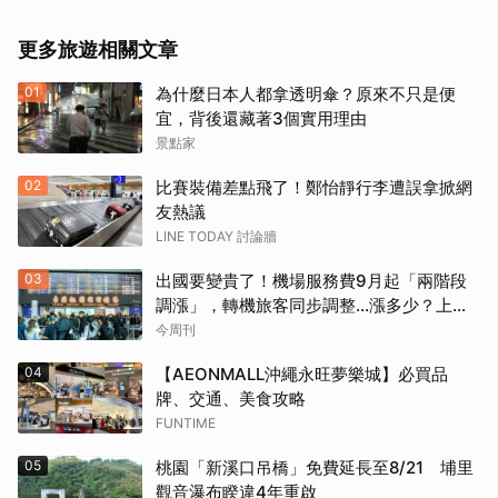
更多旅遊相關文章
01
為什麼日本人都拿透明傘？原來不只是便
宜，背後還藏著3個實用理由
景點家
02
比賽裝備差點飛了！鄭怡靜行李遭誤拿掀網
友熱議
LINE TODAY 討論牆
03
出國要變貴了！機場服務費9月起「兩階段
調漲」，轉機旅客同步調整…漲多少？上路
時間曝光
今周刊
04
【AEONMALL沖繩永旺夢樂城】必買品
牌、交通、美食攻略
FUNTIME
05
桃園「新溪口吊橋」免費延長至8/21 埔里
觀音瀑布睽違4年重啟