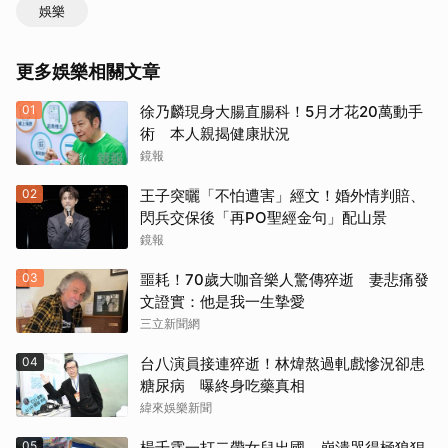
娛樂
更多娛樂相關文章
01
徐乃麟現身大腸直腸科！5月才花20萬動手
術 本人親揭健康狀況
鏡報
02
王子突曬「不怕遭害」經文！婚外情判賠、
閃兵交保後「再PO聖經金句」配山景
鏡報
03
噩耗！70歲大咖音樂人驚傳猝逝 妻悲痛發
文證實：他是我一生摯愛
三立新聞網
04
台八演員接連猝逝！林煒熬過軋戲慘況卻患
糖尿病 曝終身吃藥真相
緯來娛樂新聞
05
楊千霈一打二帶女兒出國 崩潰哭得極狼狽