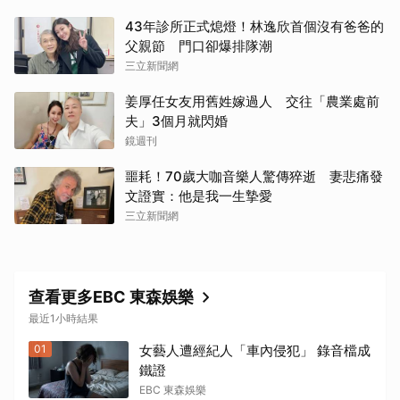
43年診所正式熄燈！林逸欣首個沒有爸爸的
父親節 門口卻爆排隊潮
三立新聞網
姜厚任女友用舊姓嫁過人 交往「農業處前
夫」3個月就閃婚
鏡週刊
噩耗！70歲大咖音樂人驚傳猝逝 妻悲痛發
文證實：他是我一生摯愛
三立新聞網
查看更多EBC 東森娛樂
最近1小時結果
01
女藝人遭經紀人「車內侵犯」 錄音檔成
鐵證
EBC 東森娛樂