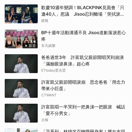
歡慶10週年變調！BLACKPINK見面會「只
邀40人」惹議 Jisoo忍到離場「突拭淚」
粉絲心疼
鏡報
BP十週年活動溝通不良 Jisoo道歉落淚惹心
疼
影音
非凡娛樂
爸爸過世3年 許富凱父親節開唱哭到崩潰
「滿臉眼淚鼻涕」超心疼
ETtoday星光雲
許富凱父親節開唱淚崩 思念爸爸「用念力
帶來小巨蛋」
CTWANT
許富凱唱一半哭到一把鼻涕一把眼淚 喊話
「愛不分男女」
太報
「花系列」林煒半百轉職砸身家！攜女友現