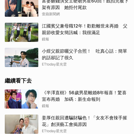
富婆砸錢演女主硬吻男星60回！戲拍完被下
架有原因 她拒付尾款
壹蘋新聞網
江國賓父兼母職12年！歡歡離世未再婚 父
親節收愛女簡訊喊：我很滿足
鏡報
小煜父親節曬父子合照！ 吐真心話：簡單
的話卻記了很久
ETtoday星光雲
繼續看下去
《半澤直樹》56歲男星離婚8年報喜！驚喜
宣布再婚 加碼：新生命報到
鏡報
姜厚任親回遭騙財騙色！「女友不會辣手摧
花」創演藝工會揭原因
ETtoday星光雲