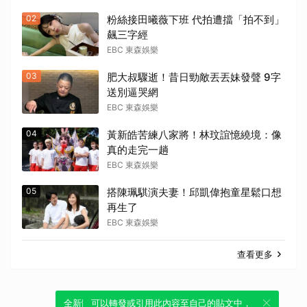
02
粉絲接田曦薇下班 代拍遭擋「拍不到」
飆三字經
EBC 東森娛樂
03
肥大叔驟逝！昔日勁敵丟丟妹發聲 9字
送別逼哭網
EBC 東森娛樂
04
黃新皓苦練八家將！林玟誼憶繞境：像
真的走完一趟
EBC 東森娛樂
05
搭陳珮騏演夫妻！邱凱偉抱童星鬆口想
再生了
EBC 東森娛樂
查看更多
全新體驗！一鍵引用此內容，透過發布貼
可以轉發或引用此內容至自己的貼文中，