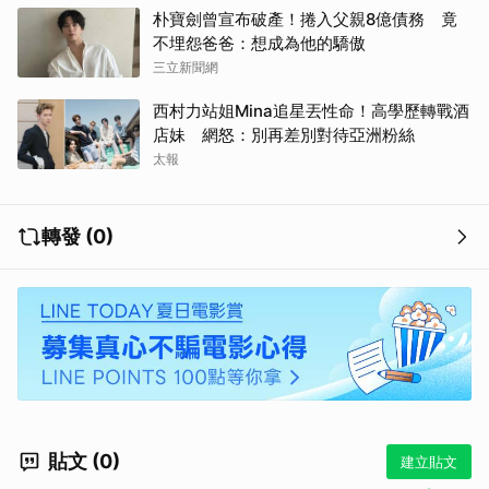
朴寶劍曾宣布破產！捲入父親8億債務 竟
不埋怨爸爸：想成為他的驕傲
三立新聞網
西村力站姐Mina追星丟性命！高學歷轉戰酒
店妹 網怒：別再差別對待亞洲粉絲
太報
轉發 (0)
貼文 (0)
建立貼文