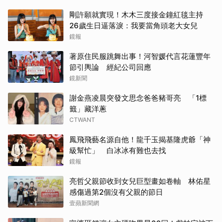
剛許願就實現！木木三度接金鐘紅毯主持
26歲生日逼落淚：我要當角頭老大女兒
鏡報
著原住民服跳舞出事！河智媛代言花蓮豐年
節引輿論 經紀公司回應
鏡新聞
謝金燕凌晨突發文思念爸爸豬哥亮 「1標
籤」藏洋蔥
CTWANT
鳳飛飛藝名源自他！龍千玉揭基隆虎爺「神
級幫忙」 白冰冰有難也去找
鏡報
亮哲父親節收到女兒巨型畫如卷軸 林佑星
感傷過第2個沒有父親的節日
壹蘋新聞網