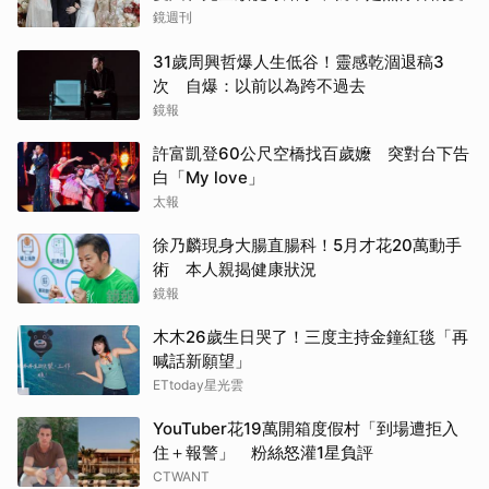
鏡週刊
31歲周興哲爆人生低谷！靈感乾涸退稿3
次 自爆：以前以為跨不過去
鏡報
許富凱登60公尺空橋找百歲嬤 突對台下告
白「My love」
太報
徐乃麟現身大腸直腸科！5月才花20萬動手
術 本人親揭健康狀況
鏡報
木木26歲生日哭了！三度主持金鐘紅毯「再
喊話新願望」
ETtoday星光雲
YouTuber花19萬開箱度假村「到場遭拒入
住＋報警」 粉絲怒灌1星負評
CTWANT