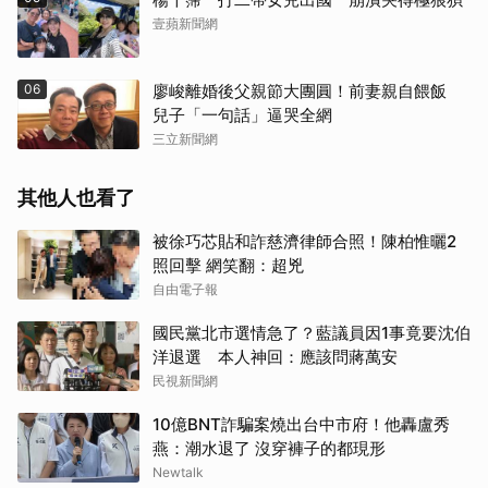
壹蘋新聞網
06
廖峻離婚後父親節大團圓！前妻親自餵飯
兒子「一句話」逼哭全網
三立新聞網
其他人也看了
被徐巧芯貼和詐慈濟律師合照！陳柏惟曬2
照回擊 網笑翻：超兇
自由電子報
國民黨北市選情急了？藍議員因1事竟要沈伯
洋退選 本人神回：應該問蔣萬安
民視新聞網
10億BNT詐騙案燒出台中市府！他轟盧秀
燕：潮水退了 沒穿褲子的都現形
Newtalk