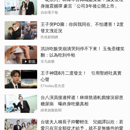
身拋震撼彈 豪言「公司3年後公開上市」
自由電子報
王子突PO圖：你與我同在、不怕遭害！2度
發文洩近況
民視新聞網
洪詩吃飯突崩潰哭到停不下來！ 玉兔歪樓笑
翻：以為吃到牛蛙
影音
非凡娛樂
王子神隱8月二度發文！ 引用聖經吐真實
心聲
ETtoday星光雲
台八演員接連猝逝！林煒熬過軋戲慘況卻患
糖尿病 曝終身吃藥真相
緯來娛樂新聞
台玻夫人稱長子抑鬱輕生 兒媳譚以欣：若
愛只在完全順從才給予，就不是無條件的愛