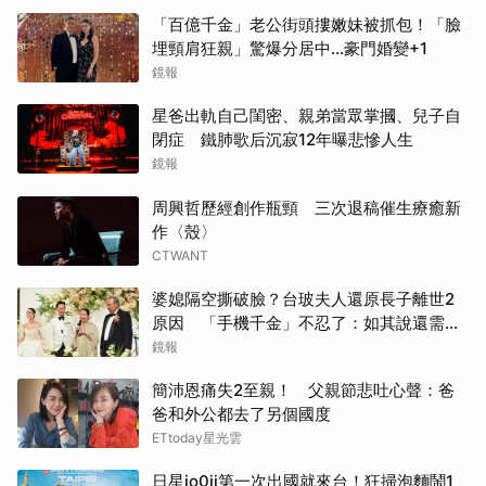
「百億千金」老公街頭摟嫩妹被抓包！「臉
埋頸肩狂親」驚爆分居中...豪門婚變+1
鏡報
星爸出軌自己閨密、親弟當眾掌摑、兒子自
閉症 鐵肺歌后沉寂12年曝悲慘人生
鏡報
周興哲歷經創作瓶頸 三次退稿催生療癒新
作〈殼〉
CTWANT
婆媳隔空撕破臉？台玻夫人還原長子離世2
取消
原因 「手機千金」不忍了：如其說還需要
離開嗎？
鏡報
簡沛恩痛失2至親！ 父親節悲吐心聲：爸
爸和外公都去了另個國度
ETtoday星光雲
日星jo0ji第一次出國就來台！狂掃泡麵鬧1