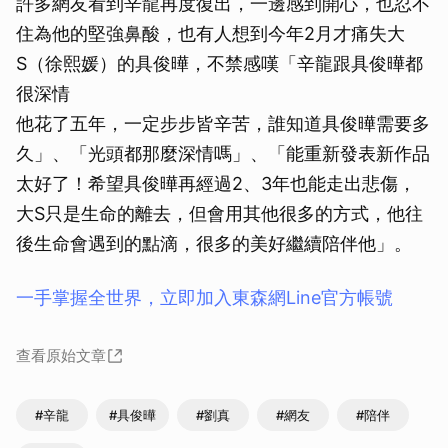
許多網友看到辛龍再度復出，一邊感到開心，也忍不
住為他的堅強鼻酸，也有人想到今年2月才痛失大
S（徐熙媛）的具俊曄，不禁感嘆「辛龍跟具俊曄都
很深情
他花了五年，一定步步皆辛苦，誰知道具俊曄需要多
久」、「光頭都那麼深情嗎」、「能重新發表新作品
太好了！希望具俊曄再經過2、3年也能走出悲傷，
大S只是生命的離去，但會用其他很多的方式，他往
後生命會遇到的點滴，很多的美好繼續陪伴他」。
一手掌握全世界，立即加入東森網Line官方帳號
查看原始文章
#辛龍
#具俊曄
#劉真
#網友
#陪伴