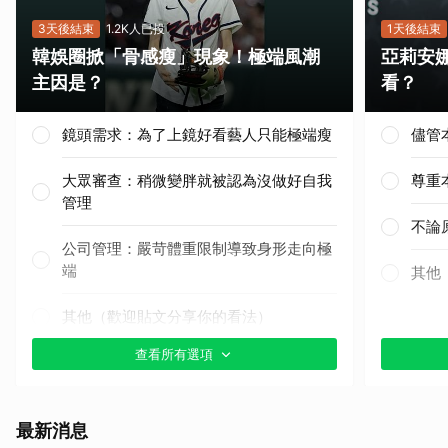
3天後結束
1.2K人已投
1天後結束
韓娛圈掀「骨感瘦」現象！極端風潮
亞莉安
主因是？
看？
鏡頭需求：為了上鏡好看藝人只能極端瘦
儘管
大眾審查：稍微變胖就被認為沒做好自我
尊重
管理
不論
公司管理：嚴苛體重限制導致身形走向極
端
其他
其他（歡迎貼文分享你的看法）
查看所有選項
最新消息