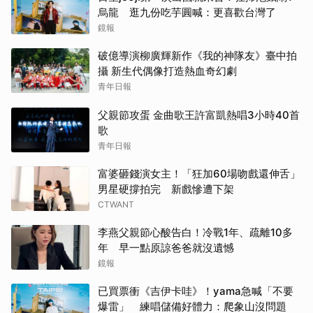
烏龍 逛九份吃芋圓喊：更喜歡台灣了
鏡報
破億導演柳廣輝新作《我的神隊友》臺中拍
攝 新生代偶像打造熱血奇幻劇
青年日報
父親節攻蛋 金曲歌王許富凱熱唱3小時40首
歌
青年日報
富婆砸錢演女主！「狂加60場吻戲還伸舌」
男星硬撐拍完 新戲慘遭下架
CTWANT
李燕父親節心酸告白！冷戰1年、疏離10多
年 早一點原諒爸爸就沒遺憾
鏡報
已買票衝《吉伊卡哇》！yama急喊「不要
爆雷」 練唱儲備好體力：爬象山沒問題