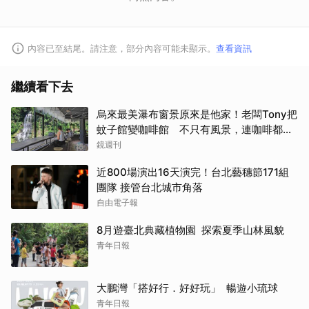
內容已至結尾。請注意，部分內容可能未顯示。
查看資訊
繼續看下去
烏來最美瀑布窗景原來是他家！老闆Tony把
蚊子館變咖啡館 不只有風景，連咖啡都好
喝到讓人想再來
鏡週刊
近800場演出16天演完！台北藝穗節171組
團隊 接管台北城市角落
自由電子報
8月遊臺北典藏植物園 探索夏季山林風貌
青年日報
大鵬灣「搭好行．好好玩」 暢遊小琉球
青年日報