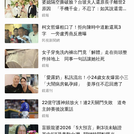
婆媳隔空撕破臉？台玻夫人還原長子離世2
原因 「手機千金」不忍了：如其說還需要
離開嗎？
鏡報
柯文哲爆粗口了！拒向陳時中道歉還罵3
字 一旁盧秀燕反應曝
民視新聞網
女子穿免洗內褲出門竟「解體」走在街頭整
件掉地上 同事一句話讓她社死
鏡報
「愛露奶」私訊流出！小24歲女友爆當小三
「大鬧病房氣孕婦」 姜厚任不忍回應了
鏡週刊
22億守護神頻放火！連2天關門失敗 道奇
主帥賽後說重話
鏡報
盲眼龍婆2026「5大預言」剩3項未驗證