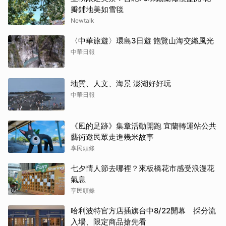
瓣鋪地美如雪毯
Newtalk
〈中華旅遊〉環島3日遊 飽覽山海交織風光
中華日報
地質、人文、海景 澎湖好好玩
中華日報
《風的足跡》集章活動開跑 宜蘭轉運站公共
藝術邀民眾走進幾米故事
享民頭條
七夕情人節去哪裡？來板橋花市感受浪漫花
氣息
享民頭條
哈利波特官方店插旗台中8/22開幕 採分流
入場、限定商品搶先看