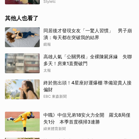
Styletc
其他人也看了
同居後才發現女友「一驚人習慣」 男子崩
潰：每天都在突破我的結界
鏡報
高雄人氣「公關男模」全裸陳屍床緣 失聯
多天！房東1直覺破門
太報
終於熬出頭！4星座好運爆棚 準備迎貴人接
偏財
EBC 東森新聞
中職》中信兄弟18安火力全開 羅戈8局僅
失1分 本季首度橫掃3連勝
緯來體育新聞