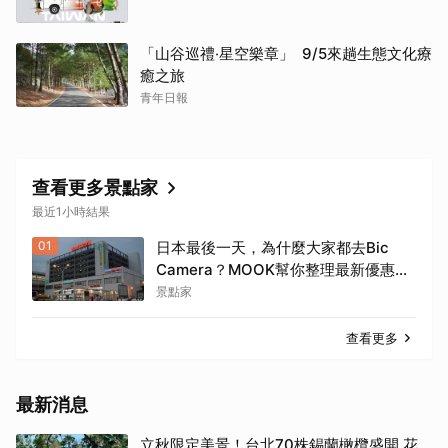
「山谷巡禮‧星空樂章」 9/5來趟生態文化療
癒之旅
青年日報
查看更多景點家
最近1小時結果
01
日本最後一天，為什麼大家都去Bic
Camera？MOOK幫你整理最新優惠
券，行前趕快存手機，結帳直接用，最
景點家
高省10%
查看更多
最新消息
立秋限定美景！台北70株錫蘭橄欖盛開 花