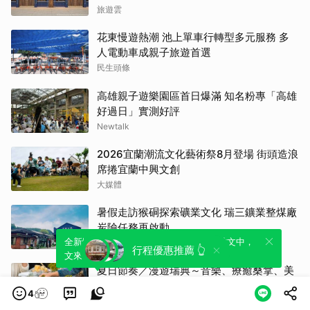
旅遊雲
花東慢遊熱潮 池上單車行轉型多元服務 多
人電動車成親子旅遊首選
民生頭條
高雄親子遊樂園區首日爆滿 知名粉專「高雄
好過日」實測好評
Newtalk
2026宜蘭潮流文化藝術祭8月登場 街頭造浪
席捲宜蘭中興文創
大媒體
暑假走訪猴硐探索礦業文化 瑞三鑛業整煤廠
炭險任務再啟動
全新體驗！一鍵引用此內容，透過發布貼
可以轉發或引用此內容至自己的貼文中，
大媒體
行程優惠推薦 👆
文來輕鬆表達個人立場。
來發表您的評論或觀點。
夏日節奏／漫遊瑞典～音樂、療癒桑拿、美
味歡樂螯蝦節
4
旅奇傳媒