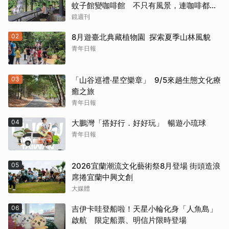
蚊子館變咖啡館 不只有風景，連咖啡都好
喝到讓人想再來
鏡週刊
02
8月遊臺北典藏植物園 探索夏季山林風貌
青年日報
03
「山谷巡禮‧星空樂章」 9/5來趟生態文化療
癒之旅
青年日報
04
大鵬灣「搭好行．好好玩」 暢遊小琉球
青年日報
05
2026宜蘭潮流文化藝術祭8月登場 街頭造浪
席捲宜蘭中興文創
大媒體
06
吉伊卡哇登船啦！天星小輪化身「人魚島」
啟航 限定船票、明信片限時登場