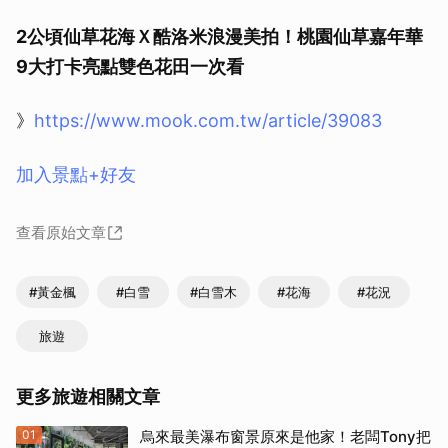
2公頃仙草花海Ｘ酷洛米浪漫美拍！桃園仙草嘉年華
9大打卡亮點雙色花田一次看
》
https://www.mook.com.tw/article/39083
加入景點+好友
查看原始文章
#黃金楓
#白雪
#白雪木
#花海
#花況
旅遊
更多旅遊相關文章
01
烏來最美瀑布窗景原來是他家！老闆Tony把