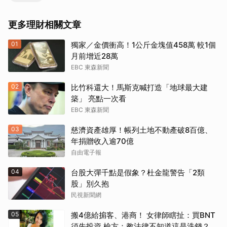
更多理財相關文章
01
獨家／金價衝高！1公斤金塊值458萬 較1個
月前增近28萬
EBC 東森新聞
02
比竹科還大！馬斯克喊打造「地球最大建
築」 亮點一次看
EBC 東森新聞
03
慈濟資產雄厚！帳列土地不動產破8百億、
年捐贈收入逾70億
自由電子報
04
台股大彈千點是假象？杜金龍警告「2類
股」別久抱
民視新聞網
05
搬4億給掮客、港商！ 女律師瞎扯：買BNT
須先投資 檢方：教法律不知道這是洗錢？