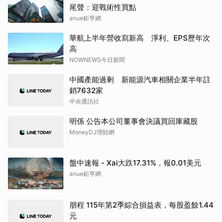
尾聲：迎戰術性買點
anue鉅亨網
華航上半年營收寫新高 淨利、EPS歷年次
高
NOWNEWS今日新聞
中國產能過剩 新能源汽車相關企業半年註
銷7632家
中央通訊社
明係 公告本公司董事會決議買回庫藏股
MoneyDJ理財網
盤中速報 - Xai大跌17.31%，報0.01美元
anue鉅亨網
朋程 115年第2季綜合損益表，每股盈餘1.44
元