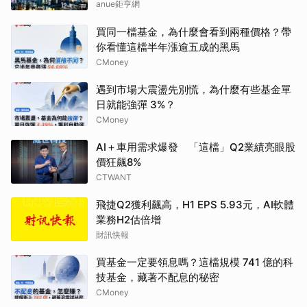
anue鉅亨網
買同一檔基金，為什麼會看到兩種價格？帶
你看懂這檔半年漲逾五成的黑馬
CMoney
遇到市場大震盪先別慌，為什麼有些基金單
日就能強彈 3%？
CMoney
AI＋車用需求爆發 「這檔」Q2業績亮眼股
價狂飆8%
CTWANT
飛捷Q2獲利飆高，H1 EPS 5.93元，AI軟體
業務H2估倍增
財訊快報
買基金一定要領息嗎？這檔規模 741 億的科
技基金，藏著不配息的秘密
CMoney