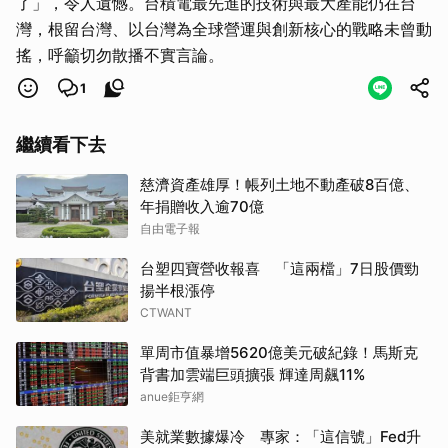
了」，令人遺憾。台積電最先進的技術與最大產能仍在台
灣，根留台灣、以台灣為全球營運與創新核心的戰略未曾動
搖，呼籲切勿散播不實言論。
1
繼續看下去
慈濟資產雄厚！帳列土地不動產破8百億、
年捐贈收入逾70億
自由電子報
台塑四寶營收報喜 「這兩檔」7日股價勁
揚半根漲停
CTWANT
單周市值暴增5620億美元破紀錄！馬斯克
背書加雲端巨頭擴張 輝達周飆11%
anue鉅亨網
美就業數據爆冷 專家：「這信號」Fed升