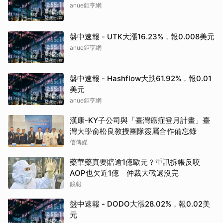
anue鉅亨網
盤中速報 - UTK大漲16.23%，報0.008美元
anue鉅亨網
盤中速報 - Hashflow大跌61.92%，報0.01
美元
anue鉅亨網
漢康-KY子公司與「臺灣癌症登月計畫」臺
灣大學俞松良教授團隊簽屬合作備忘錄
信傳媒
藥華藥真要賠逾1億歐元？重訊拆帳反咬
AOP也欠近1億 仲裁大戰還沒完
鏡報
盤中速報 - DODO大漲28.02%，報0.02美
元