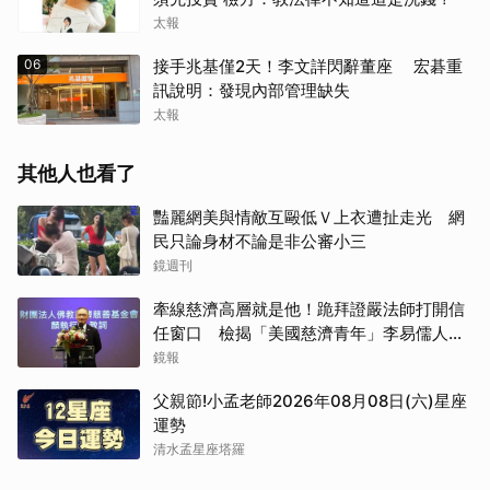
太報
06
接手兆基僅2天！李文詳閃辭董座 宏碁重
訊說明：發現內部管理缺失
太報
其他人也看了
豔麗網美與情敵互毆低Ｖ上衣遭扯走光 網
民只論身材不論是非公審小三
鏡週刊
牽線慈濟高層就是他！跪拜證嚴法師打開信
任窗口 檢揭「美國慈濟青年」李易儒人脈
網絡
鏡報
父親節!小孟老師2026年08月08日(六)星座
運勢
清水孟星座塔羅