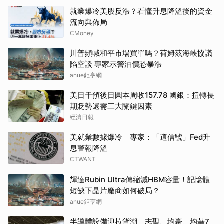
就業爆冷美股反漲？看懂升息降溫後的資金
流向與佈局
CMoney
川普頻喊和平市場買單嗎？荷姆茲海峽協議
陷空談 專家示警油價恐暴漲
anue鉅亨網
美日干預後日圓本周收157.78 國銀：扭轉長
期貶勢還需三大關鍵因素
經濟日報
美就業數據爆冷 專家：「這信號」Fed升
息警報降溫
CTWANT
輝達Rubin Ultra傳縮減HBM容量！記憶體
短缺下晶片廠商如何破局？
anue鉅亨網
半導體設備迎拉貨潮 志聖、均豪、均華7