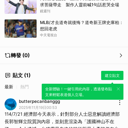
求菩薩帶走 製作人靈前喊1句話惹哭全場
鏡週刊
MLB/才去道奇就後悔？道奇新王牌史庫柏：
想回老虎
中天電視台
轉發 (0)
貼文 (1)
建立貼文
最新
熱門
全新體驗！一鍵引用此內容，透過發布貼
文來輕鬆表達個人立場。
butterpecanbanggg
2025年11月19日00:53
114/7/21 經濟部今天表示，針對部分人士惡意解讀經濟部
長郭智輝立院質詢內容，並刻意渲染為「護國神山不在