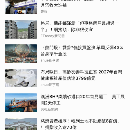
月營收大進補
鏡報
格局、機能都滿意「但事務所戶數超過一
半」！網搖頭：除非很便宜
ETtoday新聞雲
〈熱門股〉愛普*低接買盤強 單周反彈43%
晉身準千金股
anue鉅亨網
布局歐日、高齡友善科技正夯 2027年台灣
健康福祉產值估達3799億元
anue鉅亨網
澳洲BHP鐵礦砂港口20年首見罷工 員工展
開2天停工
民視新聞網
慈濟資產雄厚！帳列土地不動產破8百億、
年捐贈收入逾70億