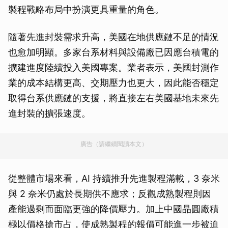
製程戰略布局中扮演更具重量的角色。
隨著先進封裝需求升高，美國在地供應鏈不足的情況
也愈加明顯。多家台系材料與設備廠已因應台積電的
擴建進度陸續投入美國專案。業者表示，美國封測作
業的成本結構更高、交期壓力也更大，因此能否穩定
取得台系供應鏈的支援，將直接左右美國基地未來先
進封裝的擴張速度。
廣告（請繼續閱讀本文）
從整體市場來看，AI 持續推升先進製程滿載，3 奈米
與 2 奈米仍處於長期供不應求；反觀成熟製程則因
產能過剩而面臨更強的降價壓力。加上中國晶圓廠積
極以價格搶市占，使成熟製程的報價可能進一步被迫