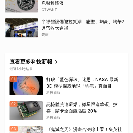
取消
息警報降溫
CTWANT
半導體設備迎拉貨潮 志聖、均豪、均華7
月營收大進補
鏡報
查看更多科技新報
最近1小時結果
01
打破「藍色彈珠」迷思，NASA 最新
3D 模型揭露地球「坑疤」真面目
科技新報
02
記憶體荒連環爆，微星跟進華碩、技
嘉，顯卡全面飆漲破 20%
科技新報
03
《鬼滅之刃》漫畫合法線上看！集英社