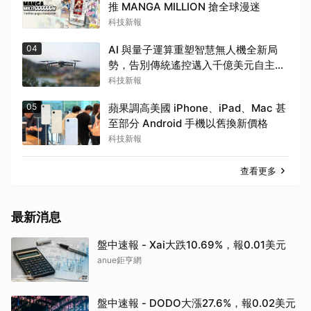
推 MANGA MILLION 搶全球漫迷
科技新報
04
AI 與量子運算重塑智慧無人機全新局
勢，告別傳統遙控邁入千億美元自主新
紀元
科技新報
05
蘋果調高美國 iPhone、iPad、Mac 甚
至部分 Android 手機以舊換新價格
科技新報
查看更多
最新消息
盤中速報 - Xai大跌10.69%，報0.01美元
anue鉅亨網
盤中速報 - DODO大漲27.6%，報0.02美元