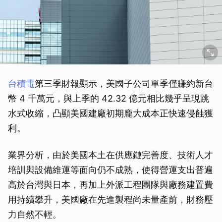
台積電
第三季財報顯示，美國子公司單季僅賺約新台
幣 4 千萬元，與上季的 42.32 億元相比幾乎呈現跳
水式收縮，凸顯美國建廠初期龐大成本正快速侵蝕獲
利。
業界分析，由於美國本土在供應鏈完善度、技術人才
培訓與設備維運等面向仍不成熟，使得營運支出普遍
高於台灣與日本，再加上外派工程團隊與廠務建置費
用持續攀升，美國廠在先進製程尚未量產前，財務壓
力自然不輕。