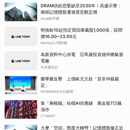
DRAM供給恐緊缺至2030年！高盛示警：
南韓記憶體股遭過度悲觀定價
anue鉅亨網
明係8/10起預定買回庫藏股1,000張，區間
價16.00~23.00元
MoneyDJ理財網
為新資料中心供電 亞馬遜投資德州燃氣發
電廠
中央通訊社
藥華藥反擊 上億歐元欠款「並非仲裁裁
定」
NOWNEWS今日新聞
靠「兩根鐵」站穩AI供應鏈 萬金股7日飆
漲停
CTWANT
大摩「空頭」態度大轉彎！記憶體股修正近