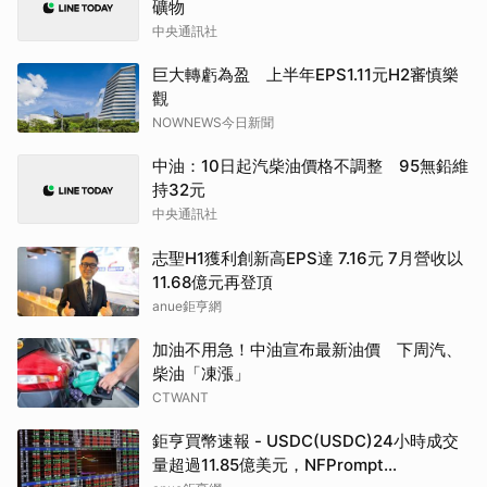
礦物
中央通訊社
巨大轉虧為盈 上半年EPS1.11元H2審慎樂
觀
NOWNEWS今日新聞
中油：10日起汽柴油價格不調整 95無鉛維
持32元
中央通訊社
志聖H1獲利創新高EPS達 7.16元 7月營收以
11.68億元再登頂
anue鉅亨網
加油不用急！中油宣布最新油價 下周汽、
柴油「凍漲」
CTWANT
鉅亨買幣速報 - USDC(USDC)24小時成交
量超過11.85億美元，NFPrompt