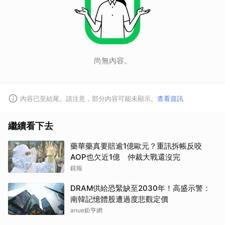
尚無內容。
內容已至結尾。請注意，部分內容可能未顯示。
查看資訊
繼續看下去
藥華藥真要賠逾1億歐元？重訊拆帳反咬
AOP也欠近1億 仲裁大戰還沒完
鏡報
DRAM供給恐緊缺至2030年！高盛示警：
南韓記憶體股遭過度悲觀定價
anue鉅亨網