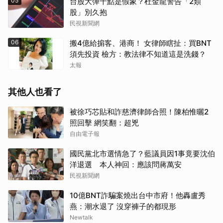
05
台股大彈千點是假象？杜金龍警告「2類
股」別久抱
民視新聞網
06
搬4億給掮客、港商！ 女律師瞎扯：買BNT
須先投資 檢方：教法律不知道這是洗錢？
取消
太報
其他人也看了
被徐巧芯貼和詐慈濟律師合照！陳柏惟曬2
照回擊 網笑翻：超兇
自由電子報
國民黨北市選情急了？藍議員因1事竟要沈伯
洋退選 本人神回：應該問蔣萬安
民視新聞網
10億BNT詐騙案燒出台中市府！他轟盧秀
燕：潮水退了 沒穿褲子的都現形
Newtalk