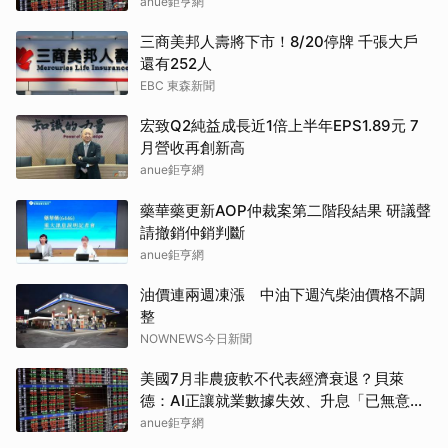
Token(NFP)24小時漲幅達66.2%
anue鉅亨網
三商美邦人壽將下市！8/20停牌 千張大戶
還有252人
EBC 東森新聞
宏致Q2純益成長近1倍上半年EPS1.89元 7
月營收再創新高
anue鉅亨網
藥華藥更新AOP仲裁案第二階段結果 研議聲
請撤銷仲銷判斷
anue鉅亨網
油價連兩週凍漲 中油下週汽柴油價格不調
整
NOWNEWS今日新聞
美國7月非農疲軟不代表經濟衰退？貝萊
德：AI正讓就業數據失效、升息「已無意
義」
anue鉅亨網