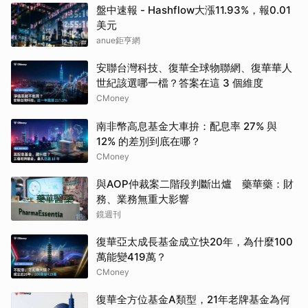
盤中速報 - Hashflow大漲11.93%，報0.01
美元
anue鉅亨網
安聯台灣科技、復華全球物聯網、復華華人
世紀該選哪一檔？答案在這 3 個維度
CMoney
南非幣高息基金大車拚：配息率 27% 與
12% 的差別到底在哪？
CMoney
與AOP仲裁案二階段判斷出爐 藥華藥：財
務、業務無重大影響
鏡週刊
復華亞太成長基金成立快20年，為什麼100
萬能變419萬？
CMoney
復華全方位基金A類型，21年老牌基金為何