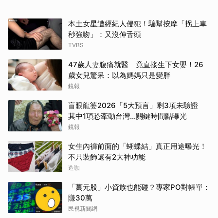
本土女星遭經紀人侵犯！騙幫按摩「拐上車
秒強吻」：又沒伸舌頭
TVBS
47歲人妻腹痛就醫 竟直接生下女嬰！26
歲女兒驚呆：以為媽媽只是變胖
鏡報
盲眼龍婆2026「5大預言」剩3項未驗證
其中1項恐牽動台灣...關鍵時間點曝光
鏡報
女生內褲前面的「蝴蝶結」真正用途曝光！
不只裝飾還有2大神功能
造咖
「萬元股」小資族也能碰？專家PO對帳單：
賺30萬
民視新聞網