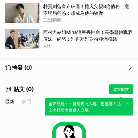
朴寶劍曾宣布破產！捲入父親8億債務 竟
不埋怨爸爸：想成為他的驕傲
三立新聞網
西村力站姐Mina追星丟性命！高學歷轉戰酒
店妹 網怒：別再差別對待亞洲粉絲
太報
轉發 (0)
貼文 (0)
建立貼文
最新
熱門
全新體驗！一鍵引用此內容，透過發布貼
文來輕鬆表達個人立場。