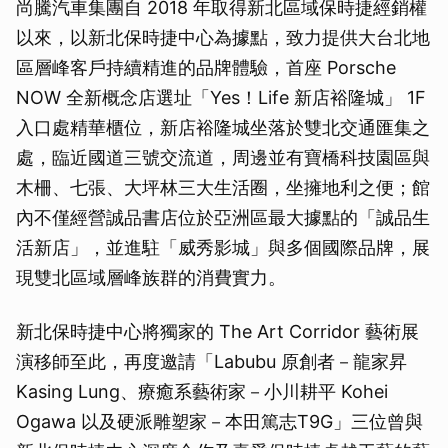
尚騰汽車集團自 2018 年取得新北區域保時捷經銷權
以來，以新北保時捷中心為據點，致力提供大台北地
區層峰客戶持續精進的品牌體驗，首座 Porsche
NOW 全新概念店選址「Yes！Life 新店裕隆城」 1F
入口處精華櫃位，新店裕隆城坐落於雙北交通匯集之
處，臨近國道三號交流道，周邊並有寶橋科技園區與
木柵、七張、大坪林三大生活圈，坐擁地利之便；館
內不僅經營誠品書店位於亞洲區最大據點的「誠品生
活新店」，並進駐「威秀影城」與多個國際品牌，展
現雙北區域層峰族群的消費實力。
新北保時捷中心將獨家的 The Art Corridor 藝術展
演移師至此，再度邀請「Labubu 原創者－龍家昇
Kasing Lung、療癒系藝術家－小川耕平 Kohei
Ogawa 以及硬派雕塑家－本田篤志T9G」三位曾與