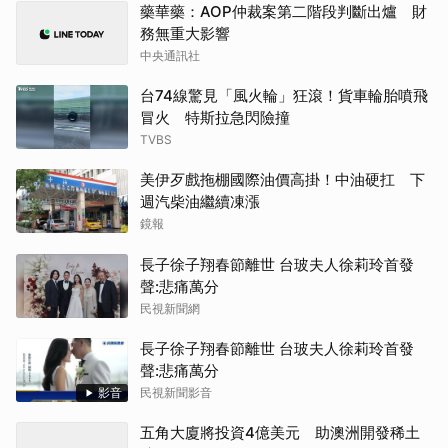
藥華藥：AOP仲裁案第二階段判斷出爐 財
務無重大影響
中央通訊社
台74線驚見「風火輪」狂滾！貨車輪胎噴飛
冒火 特斯拉急閃險撞
TVBS
美伊歹戲拖棚國際油價高掛！中油硬扛 下
週汽柴油繼續凍漲
鏡報
長子徐子翔春節離世 台玻夫人徐莉玲首發
聲:悲痛萬分
民視新聞網
長子徐子翔春節離世 台玻夫人徐莉玲首發
聲:悲痛萬分
影音
民視新聞影音
五角大廈將投資4億美元 助澳洲開發稀土