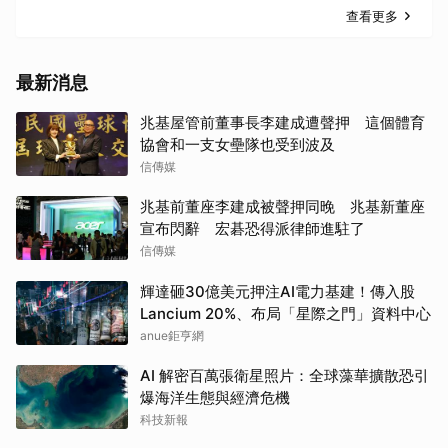
查看更多
最新消息
兆基屋管前董事長李建成遭聲押 這個體育
協會和一支女壘隊也受到波及
信傳媒
兆基前董座李建成被聲押同晚 兆基新董座
宣布閃辭 宏碁恐得派律師進駐了
信傳媒
輝達砸30億美元押注AI電力基建！傳入股
Lancium 20%、布局「星際之門」資料中心
anue鉅亨網
AI 解密百萬張衛星照片：全球藻華擴散恐引
爆海洋生態與經濟危機
科技新報