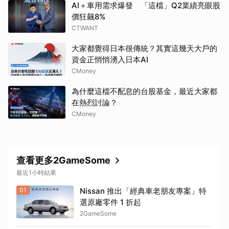
AI＋車用需求爆發 「這檔」Q2業績亮眼股
價狂飆8%
CTWANT
大家都覺得日本很傳統？其實這幾天大戶的
資金正悄悄湧入日本AI
CMoney
為什麼這檔不配息的台股基金，最近大家都
在熱烈討論？
CMoney
查看更多2GameSome
最近1小時結果
01
Nissan 推出「經典車老朋友專案」特
選原廠零件 1 折起
2GameSome