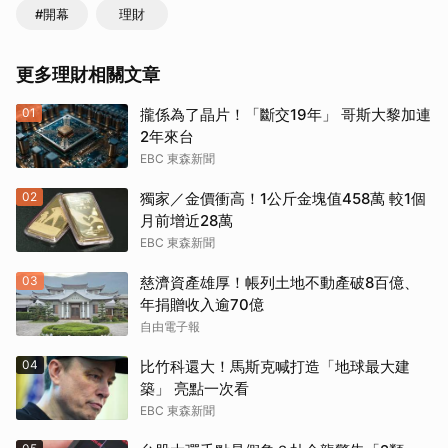
#開幕
理財
更多理財相關文章
01
攏係為了晶片！「斷交19年」 哥斯大黎加連
2年來台
EBC 東森新聞
02
獨家／金價衝高！1公斤金塊值458萬 較1個
月前增近28萬
EBC 東森新聞
03
慈濟資產雄厚！帳列土地不動產破8百億、
年捐贈收入逾70億
自由電子報
04
比竹科還大！馬斯克喊打造「地球最大建
築」 亮點一次看
EBC 東森新聞