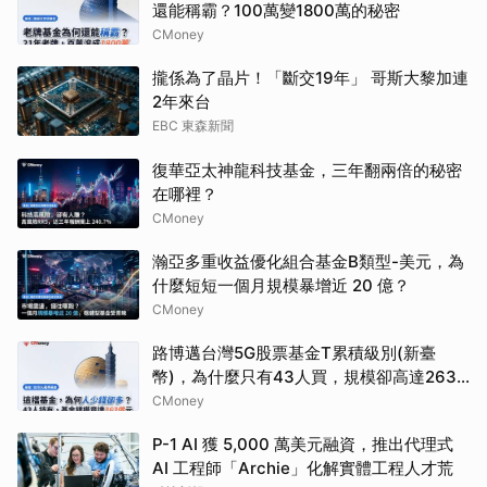
還能稱霸？100萬變1800萬的秘密
CMoney
攏係為了晶片！「斷交19年」 哥斯大黎加連
2年來台
EBC 東森新聞
復華亞太神龍科技基金，三年翻兩倍的秘密
在哪裡？
CMoney
瀚亞多重收益優化組合基金B類型-美元，為
什麼短短一個月規模暴增近 20 億？
CMoney
路博邁台灣5G股票基金T累積級別(新臺
幣)，為什麼只有43人買，規模卻高達263
億？
CMoney
P-1 AI 獲 5,000 萬美元融資，推出代理式
AI 工程師「Archie」化解實體工程人才荒