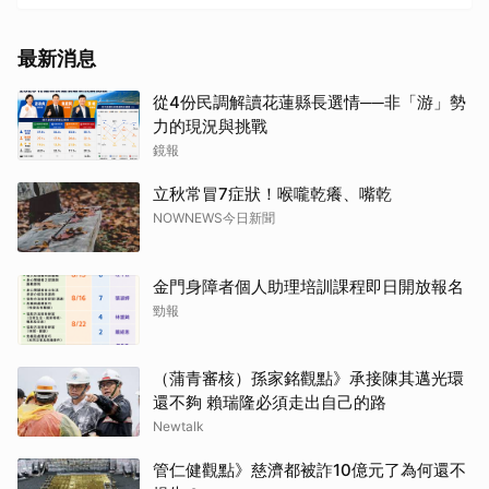
最新消息
從4份民調解讀花蓮縣長選情──非「游」勢
力的現況與挑戰
鏡報
立秋常冒7症狀！喉嚨乾癢、嘴乾
NOWNEWS今日新聞
金門身障者個人助理培訓課程即日開放報名
勁報
（蒲青審核）孫家銘觀點》承接陳其邁光環
還不夠 賴瑞隆必須走出自己的路
Newtalk
管仁健觀點》慈濟都被詐10億元了為何還不