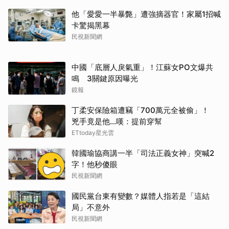
他「愛愛一半暴斃」遭強摘器官！家屬1招喊
卡驚揭黑幕
民視新聞網
中國「底層人戾氣重」！江蘇女PO文爆共
鳴 3關鍵原因曝光
鏡報
丁柔安保險箱遭竊「700萬元全被偷」！
兇手竟是他...嘆：提前穿幫
ETtoday星光雲
韓國瑜協商講一半「司法正義女神」突喊2
字！他秒傻眼
民視新聞網
國民黨台東有變數？媒體人指若是「這結
局」不意外
民視新聞網