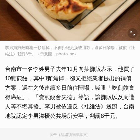
李男買煎餃時稱一顆焦掉，不但拒絕更換或退款，還多日鬧場，被依《社
維法》裁罰8千。（示意圖，photo-ac）
台南市一名李姓男子去年12月向某攤販表示，他買了
10顆煎餃，其中1顆焦掉，卻又拒絕業者提出的補償
方案，還在之後連續多日前往鬧場，嘶吼「吃煎餃會
得癌症」、「賣煎餃會失德」等語，讓攤販以及周遭
人等不堪其擾。李男被依違反《社維法》送辦，台南
地院認定李男滋擾公共場所安寧，判罰8千元。
廣告（請繼續閱讀本文）