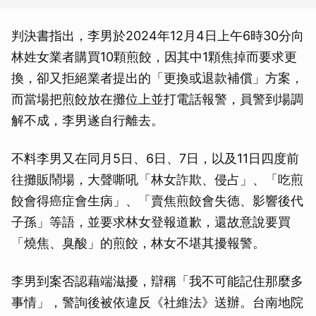
判決書指出，李男於2024年12月4日上午6時30分向
林姓女業者購買10顆煎餃，因其中1顆焦掉而要求更
換，卻又拒絕業者提出的「更換或退款補償」方案，
而當場把煎餃放在攤位上並打電話報警，員警到場調
解不成，李男遂自行離去。
不料李男又在同月5日、6日、7日，以及11日四度前
往攤販鬧場，大聲嘶吼「林女詐欺、侵占」、「吃煎
餃會得癌症會生病」、「賣焦煎餃會失德、影響後代
子孫」等語，並要求林女登報道歉，還故意說要買
「燒焦、臭酸」的煎餃，林女不堪其擾報警。
李男到案否認藉端滋擾，辯稱「我不可能記住那麼多
事情」，警詢後被依違反《社維法》送辦。台南地院