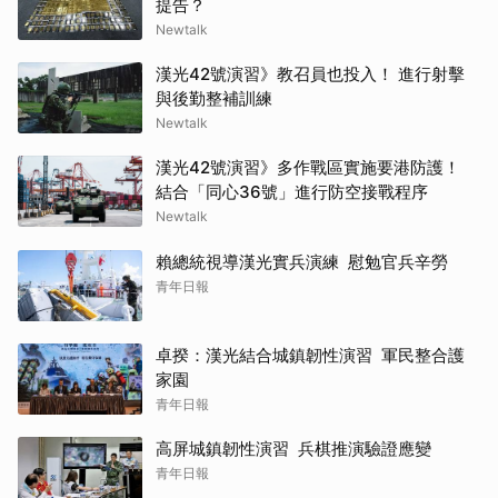
提告？
Newtalk
漢光42號演習》教召員也投入！ 進行射擊
與後勤整補訓練
Newtalk
漢光42號演習》多作戰區實施要港防護！
結合「同心36號」進行防空接戰程序
Newtalk
賴總統視導漢光實兵演練 慰勉官兵辛勞
青年日報
卓揆：漢光結合城鎮韌性演習 軍民整合護
家園
青年日報
高屏城鎮韌性演習 兵棋推演驗證應變
青年日報