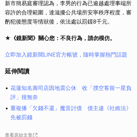
新市簡易庭審理認為，李男的行為已逾越處理事端所
容許的合理範圍，達滋擾公共場所安寧秩序程度，審
酌犯後態度等情狀後，依法處以罰鍰8千元。
★《鏡新聞》關心您：不良行為，請勿模仿。
立即加入鏡新聞LINE官方帳號，隨時掌握熱門話題
延伸閱讀
花蓮知名壽司店因地震公休 收「撲空客留一星負
評」很無奈
重複播「欠錢不還」魔音討債 債主違《社維法》
先被罰錢
查看原始文章