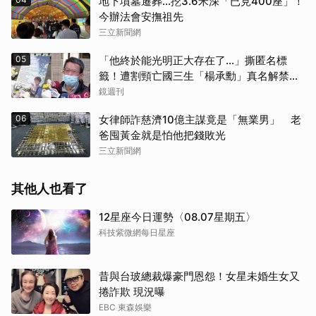
地下墳墓遷葬…挖3.6米深「已見400座」！
今辦法會安撫祖先
三立新聞網
05
「他終於能光明正大存在了...」撕匿名標
籤！遭割頸亡國三生「楊承勳」真名解禁
乾妹法庭抗辯引眾怒
鏡週刊
06
女律師詐慈濟10億主謀竟是「無業男」 老
爸囤黃金就是怕他把錢敗光
三立新聞網
其他人也看了
12星座今日運勢〈08.07星期五〉
科技紫微網每日星座
昔與台玻總裁爆豪門恩怨！女星未婚生女又
捲詐欺 現況曝
EBC 東森娛樂