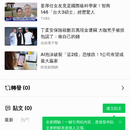
姜厚任女友竟是國際級科學家！智商
146「台大3碩士」經歷驚人
TVBS
丁柔安保險箱數百萬現金遭竊 大咖兇手被抓
包認了：偷自己的錢
自由電子報
AI泡沫破裂「這2檔」恐慘跌！1公司有望成
最大贏家
民視新聞網
轉發 (0)
貼文 (0)
建立貼文
最新
熱門
全新體驗！一鍵引用此內容，透過發布貼
文來輕鬆表達個人立場。