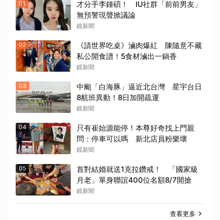
01
才分手李鍾碩！ IU社群「前前男友」
無預警現聲掀議論
鏡新聞
02
《請世界吃桌》滷肉爆紅 陳隨意不藏
私公開食譜！5食材滷出一鍋香
鏡新聞
03
中颱「白海豚」逼近北台灣 星宇台日
8航班異動！8日加開疏運
鏡新聞
04
只有崔始源能停！本尊好奇找上門親
問：停車可以嗎 新北店員粉樂壞
鏡新聞
05
首對結婚就送1克拉鑽戒！ 「國家級
月老」單身聯誼400位名額8/7開搶
鏡新聞
查看更多