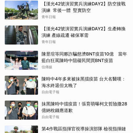
【漢光42號演習實兵演練DAY2】防空接戰
演練 常後一體 堅實防空
青年日報
【漢光42號演習實兵演練DAY2】生產轉換
演練 產線疏遷 確保軍需
青年日報
陳昱瑄等同夥詐騙慈濟BNT疫苗10億 當年
藍白狂罵陳時中阻礙民間買BNT疫苗
信傳媒
陳時中4年多來被抹黑擋疫苗 台大名醫嘆：
海水終退但太晚了
自由電子報
抹黑陳時中擋疫苗！張育萌曝柯文哲險撒28
億納稅錢應道歉
自由電子報
第4作戰區指揮官視導操演部隊 檢視指揮鏈