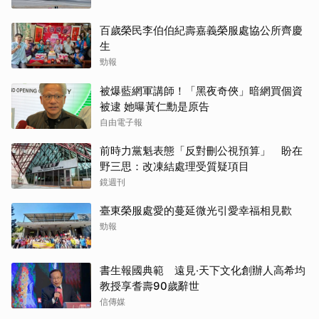
百歲榮民李伯伯紀壽嘉義榮服處協公所齊慶
生
勁報
被爆藍網軍講師！「黑夜奇俠」暗網買個資
被逮 她曝黃仁勳是原告
自由電子報
前時力黨魁表態「反對刪公視預算」 盼在
野三思：改凍結處理受質疑項目
鏡週刊
臺東榮服處愛的蔓延微光引愛幸福相見歡
勁報
書生報國典範 遠見‧天下文化創辦人高希均
教授享耆壽90歲辭世
信傳媒