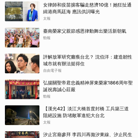
女律師和疫苗掮客騙走慈濟10億！她狂扯通
緝港商馬廷海 應訊供詞曝光
太報
臺南榮家父親節感恩律動舞出樂活新朝氣
勁報
評解放軍研究癱瘓台北？ 沈伯洋：建造韌性
城市就有辦法挺得住
自由電子報
弘揚關聖帝君忠義精神屏東榮家1866周年聖
誕祝壽誠心莊嚴
勁報
【漢光42】淡江大橋首度封橋 工兵築三道
阻絕設施 防堵敵軍進犯大台北
太報
汐止宮廟參拜 李四川再拋汐東線、汐止民生