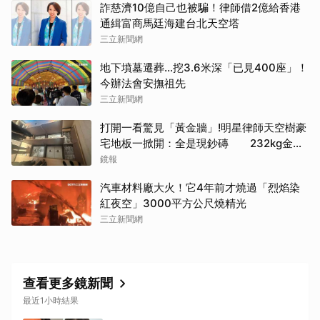
詐慈濟10億自己也被騙！律師借2億給香港
通緝富商馬廷海建台北天空塔
三立新聞網
地下墳墓遷葬…挖3.6米深「已見400座」！
今辦法會安撫祖先
三立新聞網
打開一看驚見「黃金牆」!明星律師天空樹豪
宅地板一掀開：全是現鈔磚 232kg金山
震撼影像曝
鏡報
汽車材料廠大火！它4年前才燒過「烈焰染
紅夜空」3000平方公尺燒精光
三立新聞網
取消
查看更多鏡新聞
最近1小時結果