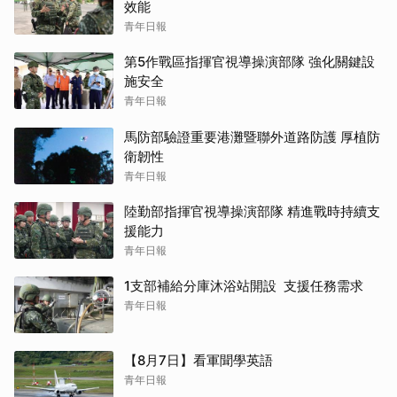
效能
青年日報
第5作戰區指揮官視導操演部隊 強化關鍵設
施安全
青年日報
馬防部驗證重要港灘暨聯外道路防護 厚植防
衛韌性
青年日報
陸勤部指揮官視導操演部隊 精進戰時持續支
援能力
青年日報
1支部補給分庫沐浴站開設 支援任務需求
青年日報
【8月7日】看軍聞學英語
青年日報